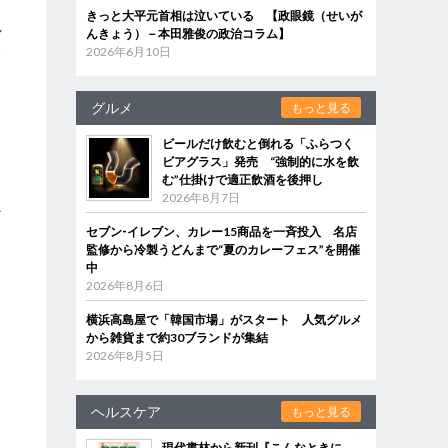
きっと大平元首相は泣いている 【政眼鏡（せいが
し
んきょう）－本田雅俊の政治コラム】
掲
2026年6月10日
う
グルメ
もっと見る
ビールだけ飲むと倒れる「ふらつく
ビアグラス」発売 “強制的に水を飲
む”仕掛けで適正飲酒を後押し
2026年8月7日
な
セブン‐イレブン、カレー15商品を一斉投入 名店
監修から冷製うどんまで“夏のカレーフェス”を開催
中
2026年8月6日
横浜高島屋で「韓国市場」がスタート 人気グルメ
から雑貨まで約30ブランドが集結
2026年8月5日
ヘルスケア
もっと見る
現代書林から新刊『こんなときに