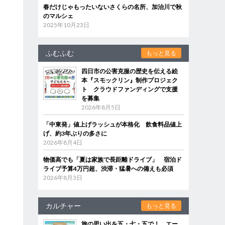
春だけじゃもったいないさくらの名所、加治川で秋
のマルシェ
2025年10月23日
ふむふむ
もっと見る
四日市の公害克服の歴史を伝える絵
本『スモックリン』制作プロジェク
ト クラウドファンディングで支援
を募集
2026年8月5日
「中東発」値上げラッシュが本格化 飲食料品値上
げ、約3年ぶりの多さに
2026年8月4日
物価高でも「夏は家族で長距離ドライブ」 宿泊ド
ライブ予算4万円超、渋滞・猛暑への備えも必須
2026年8月3日
カルチャー
もっと見る
旅の思い出を五・七・五で！ エー