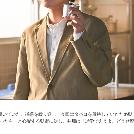
焼いていた。補導を繰り返し、今回はタバコを所持していたため朝
ったら」と心配する朝野に対し、井畑は「退学でええよ。どうせ