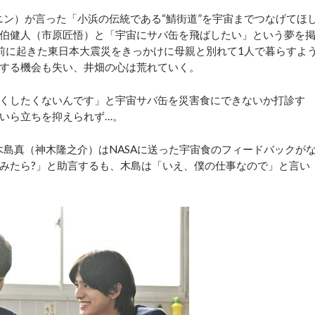
ニン）が言った「小浜の伝統である“鯖街道”を宇宙までつなげてほ
伯健人（市原匠悟）と「宇宙にサバ缶を飛ばしたい」という夢を
前に起きた東日本大震災をきっかけに母親と別れて1人で暮らすよ
する機会も失い、井畑の心は荒れていく。
くしたくないんです」と宇宙サバ缶を災害食にできないか打診す
いら立ちを抑えられず…。
木島真（神木隆之介）はNASAに送った宇宙食のフィードバックが
みたら?」と助言するも、木島は「いえ、僕の仕事なので」と言い