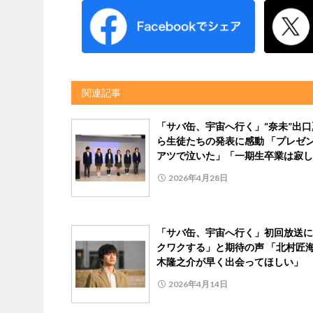
関連記事
「サバ缶、宇宙へ行く」“奈未”出口
ら生徒たちの発表に感動 「プレゼ
アツで泣いた」「一期生卒業は寂し
2026年4月28日
「サバ缶、宇宙へ行く」初回放送に
クワクする」と期待の声 「北村匠
木隆之介が早く出会ってほしい」
2026年4月14日