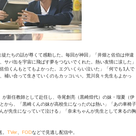
生徒たちの話が尊くて感動した。毎回が神回」「井畑と佐伯は仲違
、サバ缶を宇宙に飛ばす夢をつないでくれた。熱い友情に涙した
佐伯くんもとてもよかった。エグいくらい泣いた」「何でも1人で
、補い合って生きていくのもカッコいい。荒川良々先生もよかっ
）が新任教師として赴任し、寺尾創亮（黒崎煌代）の妹・瑠夏（伊
とから、「黒崎くんの妹が高校生になったのは熱い」「あの車椅
ゃんが先生になっていて泣ける」「奈未ちゃんが先生として来るの胸
送。
TVer
、
FOD
などで見逃し配信中。