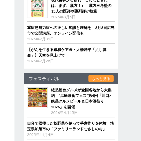
は、まず、漢方！』 漢方三考塾の
15人の医師や薬剤師が執筆
2026年8月5日
重症筋無力症への正しい知識と理解を 8月8日広島
市で公開講座、オンライン配信も
2026年7月31日
【がんを生きる緩和ケア医・大橋洋平「足し算
命」】天空を見上げて
2026年7月28日
」
フェスティバル
もっと見る
絶品屋台グルメが全国各地から大集
結 “庶民派食フェス”第4回「川口×
絶品グルメビール＆日本酒祭り
2026」を開催
子
2026年4月15日
自分で収穫した秋野菜を使って芋煮作りを体験 埼
玉県加須市の「ファミリーランドむさしの村」
2025年11月4日