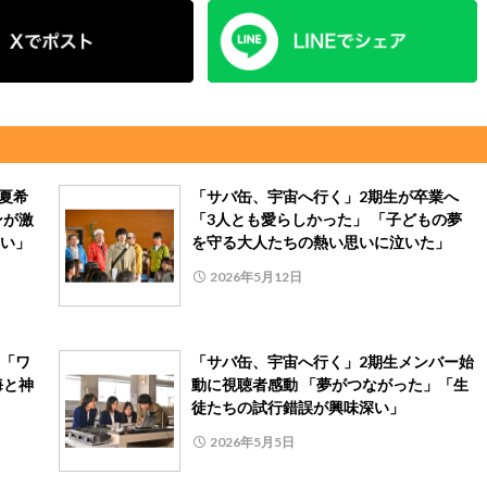
夏希
「サバ缶、宇宙へ行く」2期生が卒業へ
ンが激
「3人とも愛らしかった」 「子どもの夢
い」
を守る大人たちの熱い思いに泣いた」
2026年5月12日
「ワ
「サバ缶、宇宙へ行く」2期生メンバー始
海と神
動に視聴者感動 「夢がつながった」「生
徒たちの試行錯誤が興味深い」
2026年5月5日