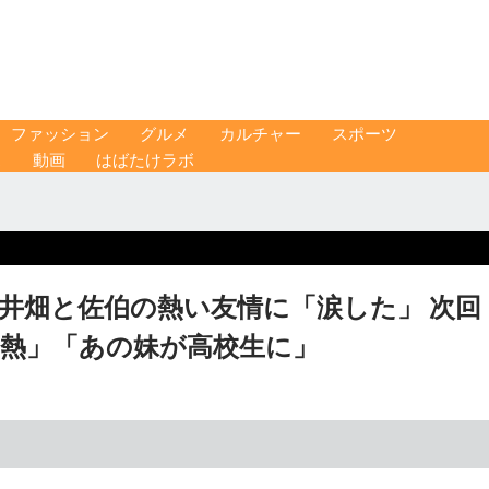
ファッション
グルメ
カルチャー
スポーツ
ス
動画
はばたけラボ
井畑と佐伯の熱い友情に「涙した」 次回
胸熱」「あの妹が高校生に」