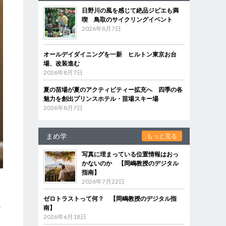
日野川の風を感じて絶品ジビエも満
喫 鳥取のサイクリングイベント
2026年8月7日
オールデイダイニングを一新 ヒルトン東京お台
場、改装進む
2026年8月7日
夏の苗場が夏のアクティビティー拡充へ 四季の各
魅力を創出プリンスホテル・苗場スキー場
2026年8月7日
まめ学
もっと見る
写真に埋まっている位置情報はおっ
かないのか 【岡嶋教授のデジタル
指南】
2026年7月22日
ゼロトラストって何？ 【岡嶋教授のデジタル指
廃
南】
2026年6月18日