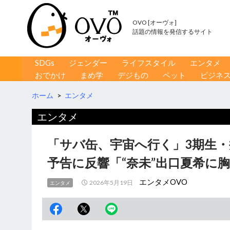
OVO [オーヴォ]
話題の情報を発信するサイト
コンテンツへ移動
検
SDGs
ジェンダー
ライフスタイル
エンタメ
索
おでかけ
まめ学
デジもの
ペット
ビジネ
ホーム
>
エンタメ
エンタメ
「サバ缶、宇宙へ行く」3期生・
予告に反響「“奈未”出口夏希に
エンタメOVO
2026年5月19日
エンタメ