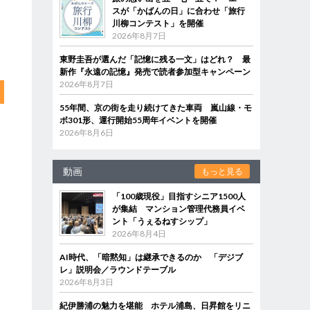
スが「かばんの日」に合わせ「旅行
川柳コンテスト」を開催
2026年8月7日
東野圭吾が選んだ「記憶に残る一文」はどれ？ 最
新作『永遠の記憶』発売で読者参加型キャンペーン
2026年8月7日
55年間、京の街を走り続けてきた車両 嵐山線・モ
ボ301形、運行開始55周年イベントを開催
2026年8月6日
動画
もっと見る
「100歳現役」目指すシニア1500人
が集結 マンション管理代務員イベ
ント「うぇるねすシップ」
2026年8月4日
AI時代、「暗黙知」は継承できるのか 「デジブ
レ」説明会／ラウンドテーブル
2026年8月3日
紀伊勝浦の魅力を堪能 ホテル浦島、日昇館をリニ