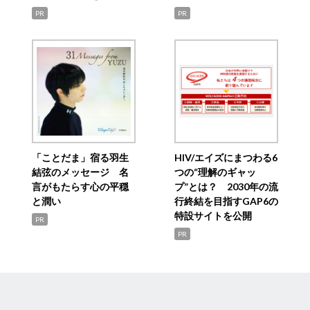
PR
PR
「ことだま」宿る羽生
HIV/エイズにまつわる6
結弦のメッセージ 名
つの“理解のギャッ
言がもたらす心の平穏
プ”とは？ 2030年の流
と潤い
行終結を目指すGAP6の
特設サイトを公開
PR
PR