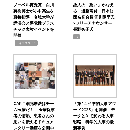
ノーベル賞受賞・白川
故人の「想い」かなえ
英樹博士が小中高生を
る 遺贈寄付 日本財
直接指導 名城大学が
団名誉会長 笹川陽平氏
講演会と導電性プラス
×フリーアナウンサー
チック実験イベントを
長野智子氏
開催
PR
,
ライフスタイル
CAR T細胞療法はチー
「第4回科学的人事アワ
ム医療だ！ 医療従事
ード2025」を開催 デ
者の情熱、患者さんの
ータとAIで変わる人事
思いを伝えるドキュメ
戦略 科学的人事の最
ンタリー動画を公開中
新事例