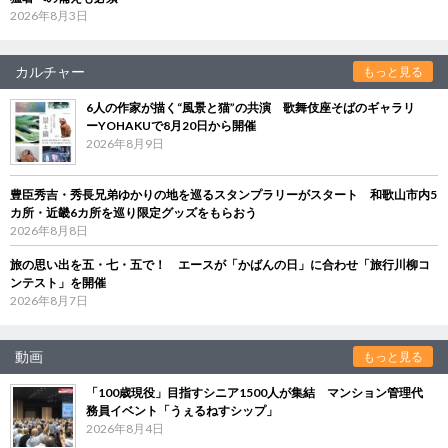
2026年8月3日
カルチャー
もっと見る
6人の作家が描く“風景と猫”の共演 歌舞伎座そばのギャラリ
ーYOHAKUで8月20日から開催
2026年8月9日
豊臣秀吉・秀長兄弟ゆかりの地を巡るスタンプラリーがスタート 和歌山市内5
カ所・近畿6カ所を巡り限定グッズをもらおう
2026年8月8日
旅の思い出を五・七・五で！ エースが「かばんの日」に合わせ「旅行川柳コ
ンテスト」を開催
2026年8月7日
動画
もっと見る
「100歳現役」目指すシニア1500人が集結 マンション管理代
務員イベント「うぇるねすシップ」
2026年8月4日