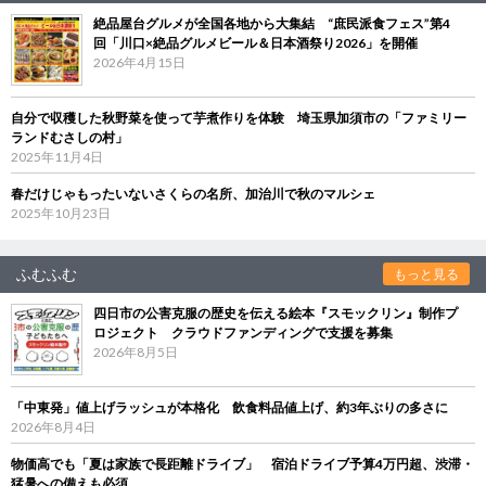
絶品屋台グルメが全国各地から大集結 “庶民派食フェス”第4
回「川口×絶品グルメビール＆日本酒祭り2026」を開催
2026年4月15日
自分で収穫した秋野菜を使って芋煮作りを体験 埼玉県加須市の「ファミリー
ランドむさしの村」
2025年11月4日
春だけじゃもったいないさくらの名所、加治川で秋のマルシェ
2025年10月23日
ふむふむ
もっと見る
四日市の公害克服の歴史を伝える絵本『スモックリン』制作プ
ロジェクト クラウドファンディングで支援を募集
2026年8月5日
「中東発」値上げラッシュが本格化 飲食料品値上げ、約3年ぶりの多さに
2026年8月4日
物価高でも「夏は家族で長距離ドライブ」 宿泊ドライブ予算4万円超、渋滞・
猛暑への備えも必須