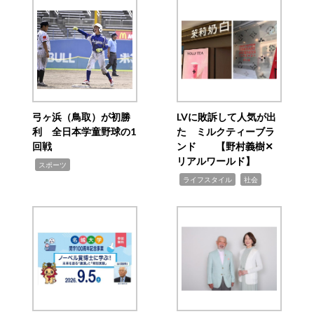
弓ヶ浜（鳥取）が初勝
LVに敗訴して人気が出
利 全日本学童野球の1
た ミルクティーブラ
回戦
ンド 【野村義樹✕
リアルワールド】
,
スポーツ
,
,
ライフスタイル
社会