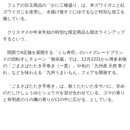
フェアの目玉商品の「かに三種盛り」は、本ズワイガニと紅
ズワイガニを使用し、水揚げ後すぐにゆでるなど特別な加工を
施している。
クリスマスや年末年始の特別な限定商品も順次ラインアップ
するという。
関西で4店舗を展開する「くら寿司」のハイグレードブラン
ドの回転すしチェーン「無添蔵」では、12月22日から博多名物
の「ごまさばたたき手巻き（一貫）」や旬の「九州産 天然 寒ぐ
れ」などを味わえる「九州うまいもん」フェアを開催する。
「ごまさばたたき手巻き」は、粗くたたいた生サバに、甘め
のだし汁しょうゆとショウガを混ぜ合わせている。ゴマの香り
と有明産のりの磯の香りが口の中に広がる、としている。