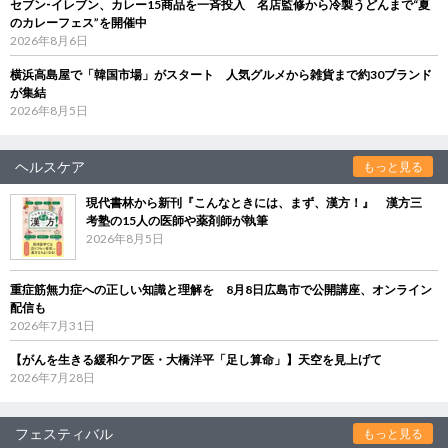
セブン‐イレブン、カレー15商品を一斉投入 名店監修から冷製うどんまで“夏
のカレーフェス”を開催中
2026年8月6日
横浜高島屋で「韓国市場」がスタート 人気グルメから雑貨まで約30ブランド
が集結
2026年8月5日
ヘルスケア
もっと見る
現代書林から新刊『こんなときには、まず、漢方！』 漢方三
考塾の15人の医師や薬剤師が執筆
2026年8月5日
重症筋無力症への正しい知識と理解を 8月8日広島市で公開講座、オンライン
配信も
2026年7月31日
【がんを生きる緩和ケア医・大橋洋平「足し算命」】天空を見上げて
2026年7月28日
フェスティバル
もっと見る