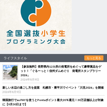
ライフスタイル
もっと見る
【参加無料】長野県内12カ所の発電所をめぐって豪華賞品をゲ
ット！「ぐるーっと！信州ダムめぐり 発電所スタンプラリー
2026」
2026年8月9日
新しい水辺の過ごし方を提案 札幌市・豊平川でイベント「川見2026」を開催
2026年8月9日
韓国旅行でau PAYを使うとPontaポイント最大20％還元！30万店舗以上が対象
に【9月30日まで】