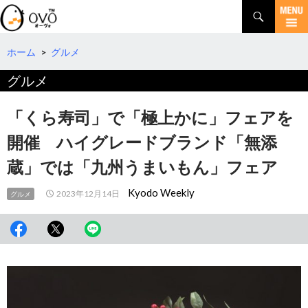
検
索
コ
ン
テ
ホーム
>
グルメ
ン
グルメ
ツ
へ
移
「くら寿司」で「極上かに」フェアを
動
開催 ハイグレードブランド「無添
蔵」では「九州うまいもん」フェア
Kyodo Weekly
2023年12月14日
グルメ