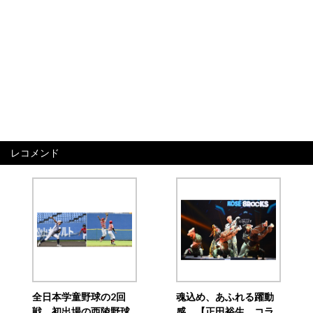
レコメンド
全日本学童野球の2回
魂込め、あふれる躍動
戦 初出場の西陵野球
感 【正田裕生 コラ