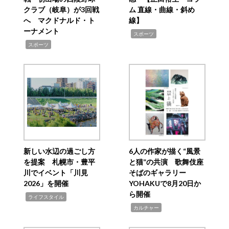
クラブ（岐阜）が3回戦
ム 直線・曲線・斜め
へ マクドナルド・ト
線】
ーナメント
,
スポーツ
,
スポーツ
新しい水辺の過ごし方
6人の作家が描く“風景
を提案 札幌市・豊平
と猫”の共演 歌舞伎座
川でイベント「川見
そばのギャラリー
2026」を開催
YOHAKUで8月20日か
ら開催
,
ライフスタイル
,
カルチャー