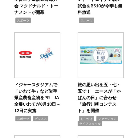
会 マクドナルド・トー
試合をBS10が今季も無
ナメントが開幕
料放送
,
,
スポーツ
スポーツ
ドジャースタジアムで
旅の思い出を五・七・
「いわて牛」など岩手
五で！ エースが「か
県産農畜産物をPR JA
ばんの日」に合わせ
全農いわてが8月10日～
「旅行川柳コンテス
12日に実施
ト」を開催
,
,
,
,
,
スポーツ
ビジネス
おでかけ
ファッション
ライフスタイル