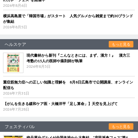
2026年8月6日
横浜高島屋で「韓国市場」がスタート 人気グルメから雑貨まで約30ブランド
が集結
2026年8月5日
ヘルスケア
もっと見る
現代書林から新刊『こんなときには、まず、漢方！』 漢方三
考塾の15人の医師や薬剤師が執筆
2026年8月5日
重症筋無力症への正しい知識と理解を 8月8日広島市で公開講座、オンライン
配信も
2026年7月31日
【がんを生きる緩和ケア医・大橋洋平「足し算命」】天空を見上げて
2026年7月28日
フェスティバル
もっと見る
絶品屋台グルメが全国各地から大集結 “庶民派食フェス”第4