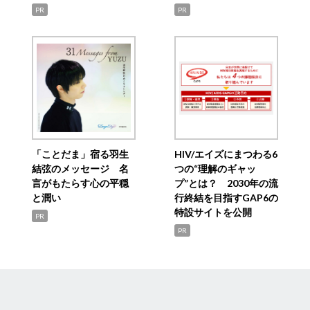
PR
PR
「ことだま」宿る羽生
HIV/エイズにまつわる6
結弦のメッセージ 名
つの“理解のギャッ
言がもたらす心の平穏
プ”とは？ 2030年の流
と潤い
行終結を目指すGAP6の
特設サイトを公開
PR
PR