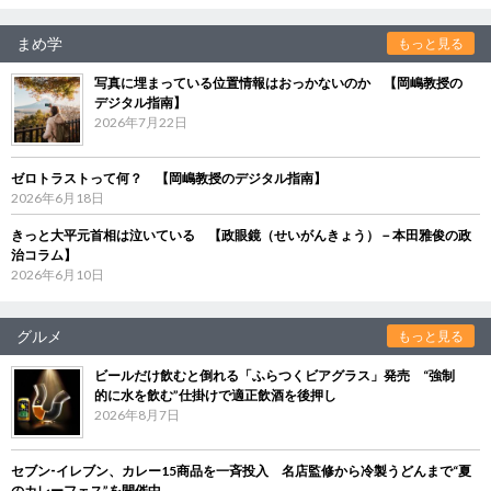
まめ学
もっと見る
写真に埋まっている位置情報はおっかないのか 【岡嶋教授の
デジタル指南】
2026年7月22日
ゼロトラストって何？ 【岡嶋教授のデジタル指南】
2026年6月18日
きっと大平元首相は泣いている 【政眼鏡（せいがんきょう）－本田雅俊の政
治コラム】
2026年6月10日
グルメ
もっと見る
ビールだけ飲むと倒れる「ふらつくビアグラス」発売 “強制
的に水を飲む”仕掛けで適正飲酒を後押し
2026年8月7日
セブン‐イレブン、カレー15商品を一斉投入 名店監修から冷製うどんまで“夏
のカレーフェス”を開催中