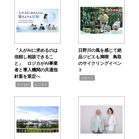
「人がAIに求めるのは
日野川の風を感じて絶
信頼し相談できるこ
品ジビエも満喫 鳥取
と」 ロジカがAI事業
のサイクリングイベン
者と導入機関の共通指
ト
針案を策定へ
,
スポーツ
,
,
デジもの
ビジネス