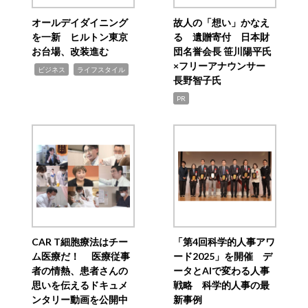
オールデイダイニング
故人の「想い」かなえ
を一新 ヒルトン東京
る 遺贈寄付 日本財
お台場、改装進む
団名誉会長 笹川陽平氏
×フリーアナウンサー
,
,
ビジネス
ライフスタイル
長野智子氏
PR
CAR T細胞療法はチー
「第4回科学的人事アワ
ム医療だ！ 医療従事
ード2025」を開催 デ
者の情熱、患者さんの
ータとAIで変わる人事
思いを伝えるドキュメ
戦略 科学的人事の最
ンタリー動画を公開中
新事例