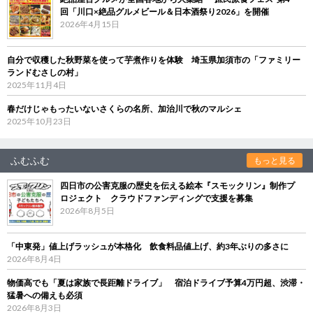
回「川口×絶品グルメビール＆日本酒祭り2026」を開催
2026年4月15日
自分で収穫した秋野菜を使って芋煮作りを体験 埼玉県加須市の「ファミリー
ランドむさしの村」
2025年11月4日
春だけじゃもったいないさくらの名所、加治川で秋のマルシェ
2025年10月23日
ふむふむ
もっと見る
四日市の公害克服の歴史を伝える絵本『スモックリン』制作プ
ロジェクト クラウドファンディングで支援を募集
2026年8月5日
「中東発」値上げラッシュが本格化 飲食料品値上げ、約3年ぶりの多さに
2026年8月4日
物価高でも「夏は家族で長距離ドライブ」 宿泊ドライブ予算4万円超、渋滞・
猛暑への備えも必須
2026年8月3日