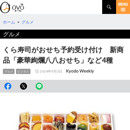
検
索
コ
ン
テ
ホーム
>
グルメ
ン
グルメ
ツ
へ
移
くら寿司がおせち予約受け付け 新商
動
品「豪華絢爛八八おせち」など4種
Kyodo Weekly
2024年9月3日
グルメ
ビジネス