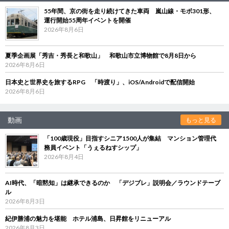
55年間、京の街を走り続けてきた車両 嵐山線・モボ301形、
運行開始55周年イベントを開催
2026年8月6日
夏季企画展「秀吉・秀長と和歌山」 和歌山市立博物館で8月8日から
2026年8月6日
日本史と世界史を旅するRPG 「時渡り」、iOS/Androidで配信開始
2026年8月6日
動画
もっと見る
「100歳現役」目指すシニア1500人が集結 マンション管理代
務員イベント「うぇるねすシップ」
2026年8月4日
AI時代、「暗黙知」は継承できるのか 「デジブレ」説明会／ラウンドテーブ
ル
2026年8月3日
紀伊勝浦の魅力を堪能 ホテル浦島、日昇館をリニューアル
2026年8月3日