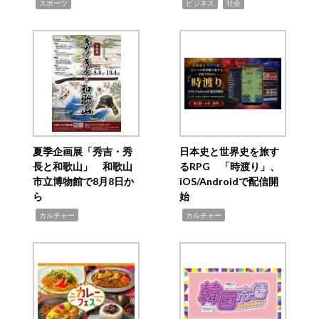
,
,
,
スポーツ
ビジネス
社会
夏季企画展「秀吉・秀
日本史と世界史を旅す
長と和歌山」 和歌山
るRPG 「時渡り」、
市立博物館で8月8日か
iOS/Androidで配信開
ら
始
,
,
カルチャー
カルチャー