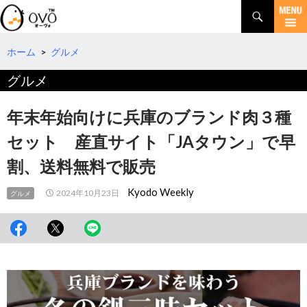
検
索
コ
ン
テ
ホーム
>
グルメ
ン
グルメ
ツ
へ
移
年末年始向けに兵庫のブランド肉３種
動
セット 産直サイト「JAタウン」で早
割、送料無料で販売
Kyodo Weekly
2024年10月23日
グルメ