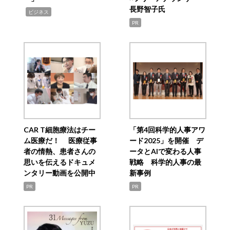
長野智子氏
,
ビジネス
PR
CAR T細胞療法はチー
「第4回科学的人事アワ
ム医療だ！ 医療従事
ード2025」を開催 デ
者の情熱、患者さんの
ータとAIで変わる人事
思いを伝えるドキュメ
戦略 科学的人事の最
ンタリー動画を公開中
新事例
PR
PR