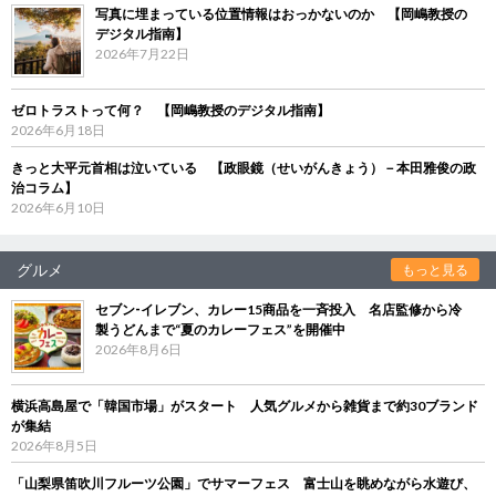
写真に埋まっている位置情報はおっかないのか 【岡嶋教授の
デジタル指南】
2026年7月22日
ゼロトラストって何？ 【岡嶋教授のデジタル指南】
2026年6月18日
きっと大平元首相は泣いている 【政眼鏡（せいがんきょう）－本田雅俊の政
治コラム】
2026年6月10日
グルメ
もっと見る
セブン‐イレブン、カレー15商品を一斉投入 名店監修から冷
製うどんまで“夏のカレーフェス”を開催中
2026年8月6日
横浜高島屋で「韓国市場」がスタート 人気グルメから雑貨まで約30ブランド
が集結
2026年8月5日
「山梨県笛吹川フルーツ公園」でサマーフェス 富士山を眺めながら水遊び、