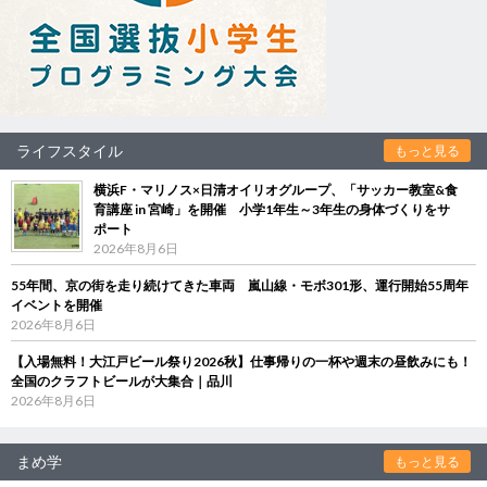
ライフスタイル
もっと見る
横浜F・マリノス×日清オイリオグループ、「サッカー教室&食
育講座 in 宮崎」を開催 小学1年生～3年生の身体づくりをサ
ポート
2026年8月6日
55年間、京の街を走り続けてきた車両 嵐山線・モボ301形、運行開始55周年
イベントを開催
2026年8月6日
【入場無料！大江戸ビール祭り2026秋】仕事帰りの一杯や週末の昼飲みにも！
全国のクラフトビールが大集合｜品川
2026年8月6日
まめ学
もっと見る