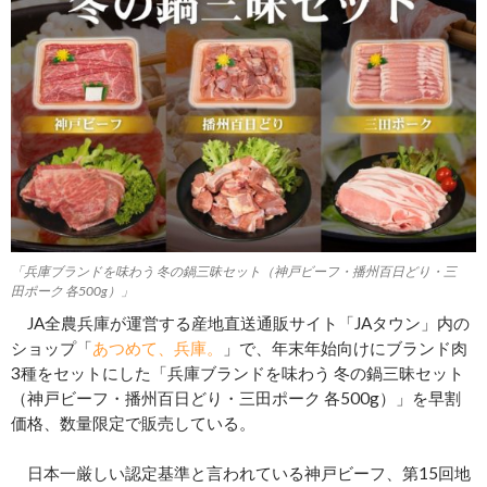
「兵庫ブランドを味わう 冬の鍋三昧セット（神戸ビーフ・播州百日どり・三
田ポーク 各500g）」
JA全農兵庫が運営する産地直送通販サイト「JAタウン」内の
ショップ「
あつめて、兵庫。
」で、年末年始向けにブランド肉
3種をセットにした「兵庫ブランドを味わう 冬の鍋三昧セット
（神戸ビーフ・播州百日どり・三田ポーク 各500g）」を早割
価格、数量限定で販売している。
日本一厳しい認定基準と言われている神戸ビーフ、第15回地