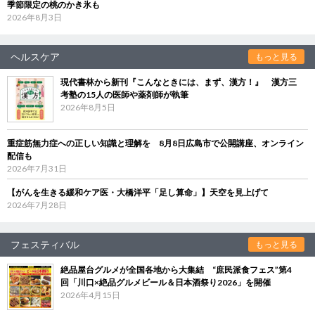
季節限定の桃のかき氷も
2026年8月3日
ヘルスケア
もっと見る
現代書林から新刊『こんなときには、まず、漢方！』 漢方三
考塾の15人の医師や薬剤師が執筆
2026年8月5日
重症筋無力症への正しい知識と理解を 8月8日広島市で公開講座、オンライン
配信も
2026年7月31日
【がんを生きる緩和ケア医・大橋洋平「足し算命」】天空を見上げて
2026年7月28日
フェスティバル
もっと見る
絶品屋台グルメが全国各地から大集結 “庶民派食フェス”第4
回「川口×絶品グルメビール＆日本酒祭り2026」を開催
2026年4月15日