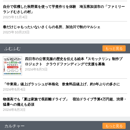
自分で収穫した秋野菜を使って芋煮作りを体験 埼玉県加須市の「ファミリー
ランドむさしの村」
2025年11月4日
春だけじゃもったいないさくらの名所、加治川で秋のマルシェ
2025年10月23日
ふむふむ
もっと見る
四日市の公害克服の歴史を伝える絵本『スモックリン』制作プ
ロジェクト クラウドファンディングで支援を募集
2026年8月5日
「中東発」値上げラッシュが本格化 飲食料品値上げ、約3年ぶりの多さに
2026年8月4日
物価高でも「夏は家族で長距離ドライブ」 宿泊ドライブ予算4万円超、渋滞・
猛暑への備えも必須
2026年8月3日
カルチャー
もっと見る