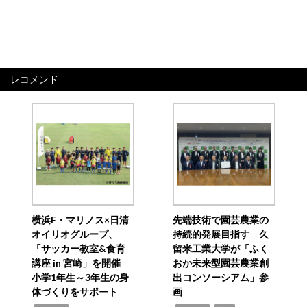
レコメンド
横浜F・マリノス×日清
先端技術で園芸農業の
オイリオグループ、
持続的発展目指す 久
「サッカー教室&食育
留米工業大学が「ふく
講座 in 宮崎」を開催
おか未来型園芸農業創
小学1年生～3年生の身
出コンソーシアム」参
体づくりをサポート
画