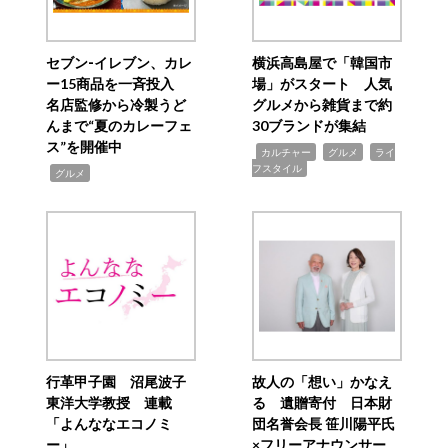
セブン‐イレブン、カレ
横浜高島屋で「韓国市
ー15商品を一斉投入
場」がスタート 人気
名店監修から冷製うど
グルメから雑貨まで約
んまで“夏のカレーフェ
30ブランドが集結
ス”を開催中
,
,
,
カルチャー
グルメ
ライ
フスタイル
,
グルメ
行革甲子園 沼尾波子
故人の「想い」かなえ
東洋大学教授 連載
る 遺贈寄付 日本財
「よんななエコノミ
団名誉会長 笹川陽平氏
ー」
×フリーアナウンサー