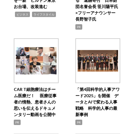
を一新 ヒルトン東京
る 遺贈寄付 日本財
お台場、改装進む
団名誉会長 笹川陽平氏
×フリーアナウンサー
,
,
ビジネス
ライフスタイル
長野智子氏
PR
CAR T細胞療法はチー
「第4回科学的人事アワ
ム医療だ！ 医療従事
ード2025」を開催 デ
者の情熱、患者さんの
ータとAIで変わる人事
思いを伝えるドキュメ
戦略 科学的人事の最
ンタリー動画を公開中
新事例
PR
PR