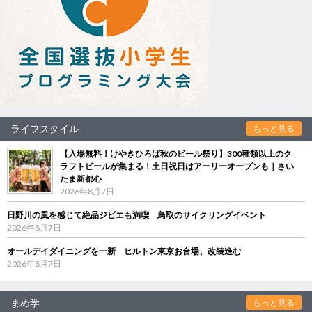
ライフスタイル
もっと見る
【入場無料！けやきひろば秋のビール祭り】300種類以上のク
ラフトビールが集まる！土日祝日はアーリーオープンも｜さい
たま新都心
2026年8月7日
日野川の風を感じて絶品ジビエも満喫 鳥取のサイクリングイベント
2026年8月7日
オールデイダイニングを一新 ヒルトン東京お台場、改装進む
2026年8月7日
まめ学
もっと見る