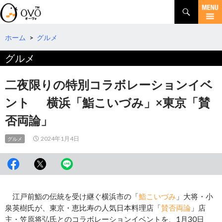
検
索
コ
ン
テ
ホーム
>
グルメ
ン
グルメ
ツ
へ
移
二夜限りの特別コラボレーションイベ
動
ント 横浜「鮨こいづみ」×東京「賛
否両論」
2024年1月4日
グルメ
江戸前鮨の伝統を受け継ぐ横浜市の「
鮨こいづみ
」大将・小
泉英樹氏が、東京・恵比寿の人気日本料理店「
賛否両論
」店
主・笠原将弘氏とのコラボレーションイベントを、1月30日