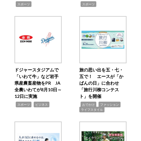
,
,
スポーツ
スポーツ
ドジャースタジアムで
旅の思い出を五・七・
「いわて牛」など岩手
五で！ エースが「か
県産農畜産物をPR JA
ばんの日」に合わせ
全農いわてが8月10日～
「旅行川柳コンテス
12日に実施
ト」を開催
,
,
,
,
,
スポーツ
ビジネス
おでかけ
ファッション
ライフスタイル