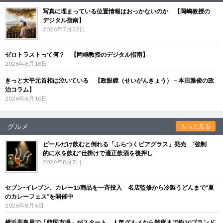
写真に埋まっている位置情報はおっかないのか 【岡嶋教授の
デジタル指南】
2026年7月22日
ゼロトラストって何？ 【岡嶋教授のデジタル指南】
2026年6月18日
きっと大平元首相は泣いている 【政眼鏡（せいがんきょう）－本田雅俊の政
治コラム】
2026年6月10日
グルメ
もっと見る
ビールだけ飲むと倒れる「ふらつくビアグラス」発売 “強制
的に水を飲む”仕掛けで適正飲酒を後押し
2026年8月7日
セブン‐イレブン、カレー15商品を一斉投入 名店監修から冷製うどんまで“夏
のカレーフェス”を開催中
2026年8月6日
横浜高島屋で「韓国市場」がスタート 人気グルメから雑貨まで約30ブランド