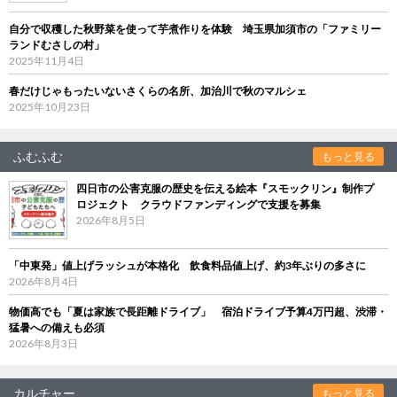
自分で収穫した秋野菜を使って芋煮作りを体験 埼玉県加須市の「ファミリー
ランドむさしの村」
2025年11月4日
春だけじゃもったいないさくらの名所、加治川で秋のマルシェ
2025年10月23日
ふむふむ
もっと見る
四日市の公害克服の歴史を伝える絵本『スモックリン』制作プ
ロジェクト クラウドファンディングで支援を募集
2026年8月5日
「中東発」値上げラッシュが本格化 飲食料品値上げ、約3年ぶりの多さに
2026年8月4日
物価高でも「夏は家族で長距離ドライブ」 宿泊ドライブ予算4万円超、渋滞・
猛暑への備えも必須
2026年8月3日
カルチャー
もっと見る