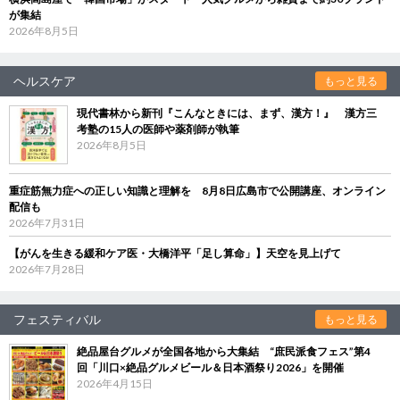
が集結
2026年8月5日
ヘルスケア
もっと見る
現代書林から新刊『こんなときには、まず、漢方！』 漢方三
考塾の15人の医師や薬剤師が執筆
2026年8月5日
重症筋無力症への正しい知識と理解を 8月8日広島市で公開講座、オンライン
配信も
2026年7月31日
【がんを生きる緩和ケア医・大橋洋平「足し算命」】天空を見上げて
2026年7月28日
フェスティバル
もっと見る
絶品屋台グルメが全国各地から大集結 “庶民派食フェス”第4
回「川口×絶品グルメビール＆日本酒祭り2026」を開催
2026年4月15日