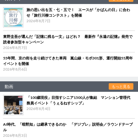
旅の思い出を五・七・五で！ エースが「かばんの日」に合わ
せ「旅行川柳コンテスト」を開催
2026年8月7日
東野圭吾が選んだ「記憶に残る一文」はどれ？ 最新作『永遠の記憶』発売で
読者参加型キャンペーン
2026年8月7日
55年間、京の街を走り続けてきた車両 嵐山線・モボ301形、運行開始55周年
イベントを開催
2026年8月6日
動画
もっと見る
「100歳現役」目指すシニア1500人が集結 マンション管理代
務員イベント「うぇるねすシップ」
2026年8月4日
AI時代、「暗黙知」は継承できるのか 「デジブレ」説明会／ラウンドテーブ
ル
2026年8月3日