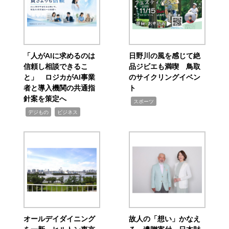
「人がAIに求めるのは
日野川の風を感じて絶
信頼し相談できるこ
品ジビエも満喫 鳥取
と」 ロジカがAI事業
のサイクリングイベン
者と導入機関の共通指
ト
針案を策定へ
,
スポーツ
,
,
デジもの
ビジネス
オールデイダイニング
故人の「想い」かなえ