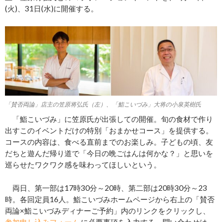
(火)、31日(水)に開催する。
「賛否両論」店主の笠原将弘氏（左）、「鮨こいづみ」大将の小泉英樹氏
「鮨こいづみ」に笠原氏が出張しての開催。旬の食材で作り
出すこのイベントだけの特別「おまかせコース」を提供する。
コースの内容は、食べる直前までのお楽しみ。子どもの頃、友
だちと遊んだ帰り道で「今日の晩ごはんは何かな？」と思いを
巡らせたワクワク感を味わってほしいという。
両日、第一部は17時30分～20時、第二部は20時30分～23
時。各回定員16人。鮨こいづみホームページから右上の「賛否
両論×鮨こいづみディナーご予約」内のリンクをクリックし、