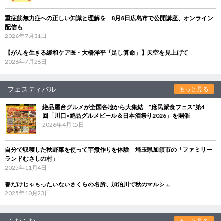
重症筋無力症への正しい知識と理解を 8月8日広島市で公開講座、オンライン
配信も
2026年7月31日
【がんを生きる緩和ケア医・大橋洋平「足し算命」】天空を見上げて
2026年7月28日
フェスティバル
もっと見る
絶品屋台グルメが全国各地から大集結 “庶民派食フェス”第4
回「川口×絶品グルメビール＆日本酒祭り2026」を開催
2026年4月15日
自分で収穫した秋野菜を使って芋煮作りを体験 埼玉県加須市の「ファミリー
ランドむさしの村」
2025年11月4日
春だけじゃもったいないさくらの名所、加治川で秋のマルシェ
2025年10月23日
ふむふむ
もっと見る