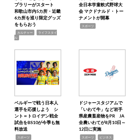
プラリーがスタート
全日本学童軟式野球大
和歌山市内5カ所・近畿
会 マクドナルド・トー
6カ所を巡り限定グッズ
ナメントが開幕
をもらおう
,
スポーツ
,
,
カルチャー
ライフスタイ
ル
ベルギーで戦う日本人
ドジャースタジアムで
選手を応援しよう シ
「いわて牛」など岩手
ント＝トロイデン戦全
県産農畜産物をPR JA
試合をBS10が今季も無
全農いわてが8月10日～
料放送
12日に実施
,
,
,
スポーツ
スポーツ
ビジネス