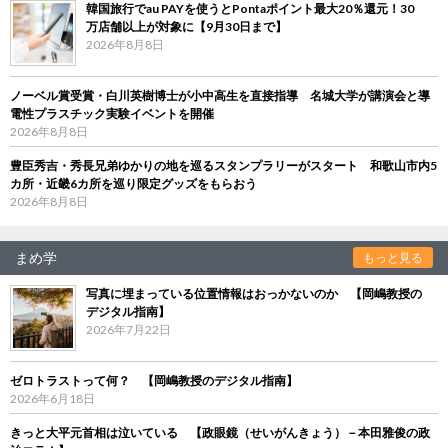
韓国旅行でau PAYを使うとPontaポイント最大20％還元！30
万店舗以上が対象に【9月30日まで】
2026年8月8日
ノーベル賞受賞・白川英樹博士が小中高生を直接指導 名城大学が講演会と導
電性プラスチック実験イベントを開催
2026年8月8日
豊臣秀吉・秀長兄弟ゆかりの地を巡るスタンプラリーがスタート 和歌山市内5
カ所・近畿6カ所を巡り限定グッズをもらおう
2026年8月8日
まめ学
もっと見る
写真に埋まっている位置情報はおっかないのか 【岡嶋教授の
デジタル指南】
2026年7月22日
ゼロトラストって何？ 【岡嶋教授のデジタル指南】
2026年6月18日
きっと大平元首相は泣いている 【政眼鏡（せいがんきょう）－本田雅俊の政