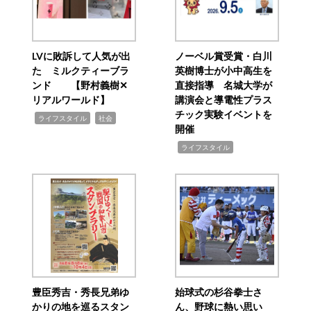
LVに敗訴して人気が出
ノーベル賞受賞・白川
た ミルクティーブラ
英樹博士が小中高生を
ンド 【野村義樹✕
直接指導 名城大学が
リアルワールド】
講演会と導電性プラス
チック実験イベントを
,
,
ライフスタイル
社会
開催
,
ライフスタイル
豊臣秀吉・秀長兄弟ゆ
始球式の杉谷拳士さ
かりの地を巡るスタン
ん、野球に熱い思い