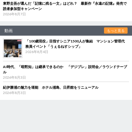
東野圭吾が選んだ「記憶に残る一文」はどれ？ 最新作『永遠の記憶』発売で
読者参加型キャンペーン
2026年8月7日
動画
もっと見る
「100歳現役」目指すシニア1500人が集結 マンション管理代
務員イベント「うぇるねすシップ」
2026年8月4日
AI時代、「暗黙知」は継承できるのか 「デジブレ」説明会／ラウンドテーブ
ル
2026年8月3日
紀伊勝浦の魅力を堪能 ホテル浦島、日昇館をリニューアル
2026年8月3日