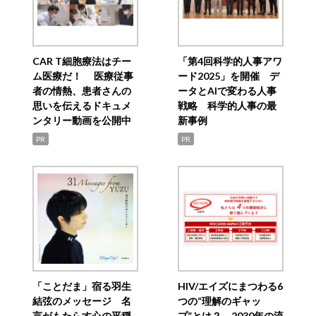
CAR T細胞療法はチー
「第4回科学的人事アワ
ム医療だ！ 医療従事
ード2025」を開催 デ
者の情熱、患者さんの
ータとAIで変わる人事
思いを伝えるドキュメ
戦略 科学的人事の最
ンタリー動画を公開中
新事例
PR
PR
「ことだま」宿る羽生
HIV/エイズにまつわる6
結弦のメッセージ 名
つの“理解のギャッ
言がもたらす心の平穏
プ”とは？ 2030年の流