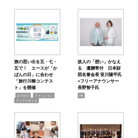
旅の思い出を五・七・
故人の「想い」かなえ
五で！ エースが「か
る 遺贈寄付 日本財
ばんの日」に合わせ
団名誉会長 笹川陽平氏
「旅行川柳コンテス
×フリーアナウンサー
ト」を開催
長野智子氏
,
,
,
おでかけ
ファッション
PR
ライフスタイル