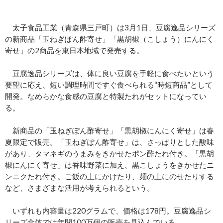
太子食品工業（青森県三戸町）は3月1日、豆腐逸品シリーズ
の新商品「玉ねぎぽん酢寄せ」「黒胡椒（こしょう）にんにく
寄せ」の2商品を東日本地域で発売する。
豆腐逸品シリーズは、体に良い豆腐を手軽に食べたいという
要望に応え、短い調理時間ですぐ食べられる“時短商品”として
開発。なめらかな食感の豆腐と特製たれがセットになってい
る。
新商品の「玉ねぎぽん酢寄せ」「黒胡椒にんにく寄せ」は春
夏限定で販売。「玉ねぎぽん酢寄せ」は、さっぱりとした酸味
があり、タマネギのうまみをきかせたポン酢たれ付き。「黒胡
椒にんにく寄せ」は香味野菜に加え、黒こしょうをきかせたニ
ンニクたれ付き。ご飯の上にかけたり、麺の上にのせたりする
など、さまざまな活用が考えられるという。
いずれも内容量は220グラムで、価格は178円。豆腐逸品シ
リーズ全体では年間100万個の販売を見込んでいる。