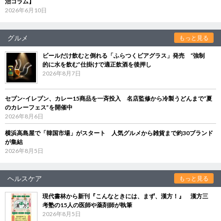
治コラム】
2026年6月10日
グルメ
もっと見る
ビールだけ飲むと倒れる「ふらつくビアグラス」発売 “強制
的に水を飲む”仕掛けで適正飲酒を後押し
2026年8月7日
セブン‐イレブン、カレー15商品を一斉投入 名店監修から冷製うどんまで“夏
のカレーフェス”を開催中
2026年8月6日
横浜高島屋で「韓国市場」がスタート 人気グルメから雑貨まで約30ブランド
が集結
2026年8月5日
ヘルスケア
もっと見る
現代書林から新刊『こんなときには、まず、漢方！』 漢方三
考塾の15人の医師や薬剤師が執筆
2026年8月5日