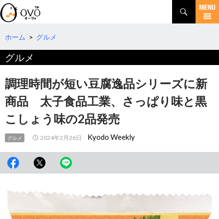
検
索
コ
ン
テ
ホーム
>
グルメ
ン
グルメ
ツ
へ
移
調理時間が短い豆腐逸品シリーズに新
動
商品 太子食品工業、さっぱり味と黒
こしょう味の2品発売
Kyodo Weekly
2024年2月26日
グルメ