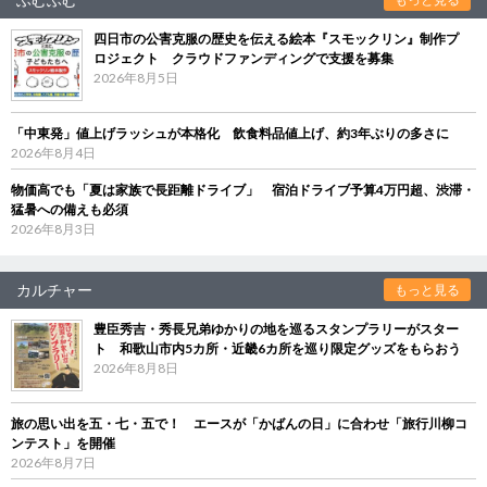
四日市の公害克服の歴史を伝える絵本『スモックリン』制作プ
ロジェクト クラウドファンディングで支援を募集
2026年8月5日
「中東発」値上げラッシュが本格化 飲食料品値上げ、約3年ぶりの多さに
2026年8月4日
物価高でも「夏は家族で長距離ドライブ」 宿泊ドライブ予算4万円超、渋滞・
猛暑への備えも必須
2026年8月3日
カルチャー
もっと見る
豊臣秀吉・秀長兄弟ゆかりの地を巡るスタンプラリーがスター
ト 和歌山市内5カ所・近畿6カ所を巡り限定グッズをもらおう
2026年8月8日
旅の思い出を五・七・五で！ エースが「かばんの日」に合わせ「旅行川柳コ
ンテスト」を開催
2026年8月7日