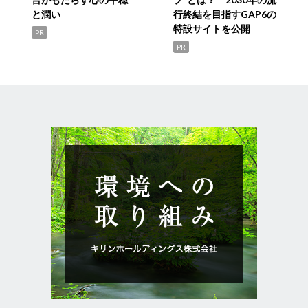
と潤い
行終結を目指すGAP6の
特設サイトを公開
PR
PR