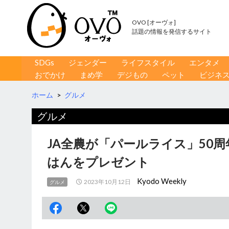
OVO [オーヴォ]
話題の情報を発信するサイト
コンテンツへ移動
検
SDGs
ジェンダー
ライフスタイル
エンタメ
索
おでかけ
まめ学
デジもの
ペット
ビジネ
ホーム
>
グルメ
グルメ
JA全農が「パールライス」50
はんをプレゼント
Kyodo Weekly
2023年10月12日
グルメ