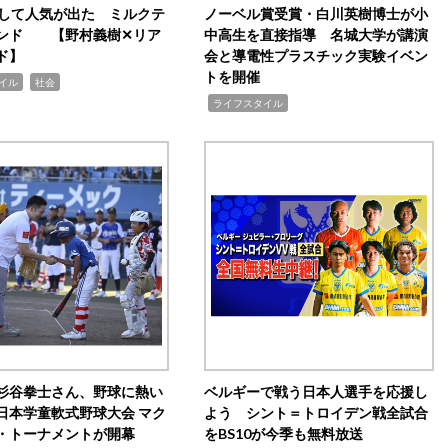
訴して人気が出た ミルクテ
ノーベル賞受賞・白川英樹博士が小
ンド 【野村義樹✕リア
中高生を直接指導 名城大学が講演
ド】
会と導電性プラスチック実験イベン
トを開催
,
イル
社会
,
ライフスタイル
杉谷拳士さん、野球に熱い
ベルギーで戦う日本人選手を応援し
日本学童軟式野球大会 マク
よう シント＝トロイデン戦全試合
・トーナメントが開幕
をBS10が今季も無料放送