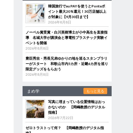
韓国旅行でau PAYを使うとPontaポ
イント最大20％還元！30万店舗以上
が対象に【9月30日まで】
2026年8月8日
ノーベル賞受賞・白川英樹博士が小中高生を直接指
導 名城大学が講演会と導電性プラスチック実験イ
ベントを開催
2026年8月8日
豊臣秀吉・秀長兄弟ゆかりの地を巡るスタンプラリ
ーがスタート 和歌山市内5カ所・近畿6カ所を巡り
限定グッズをもらおう
2026年8月8日
まめ学
もっと見る
写真に埋まっている位置情報はおっ
かないのか 【岡嶋教授のデジタル
指南】
2026年7月22日
ゼロトラストって何？ 【岡嶋教授のデジタル指