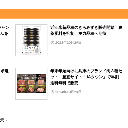
キャン
近江米新品種のきらみずき販売開始 農
んを
薬肥料を抑制、主力品種へ期待
2023年10月29日
レポ選
年末年始向けに兵庫のブランド肉３種セ
ット 産直サイト「JAタウン」で早割、
送料無料で販売
2024年10月23日
示・