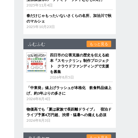
2025年11月4日
春だけじゃもったいないさくらの名所、加治川で秋
のマルシェ
2025年10月23日
ふむふむ
もっと見る
四日市の公害克服の歴史を伝える絵
本『スモックリン』制作プロジェク
ト クラウドファンディングで支援
を募集
2026年8月5日
「中東発」値上げラッシュが本格化 飲食料品値上
げ、約3年ぶりの多さに
2026年8月4日
物価高でも「夏は家族で長距離ドライブ」 宿泊ド
ライブ予算4万円超、渋滞・猛暑への備えも必須
2026年8月3日
カルチャー
もっと見る