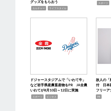
グッズをもらおう
,
スポーツ
,
,
カルチャー
ライフスタイル
ドジャースタジアムで「いわて牛」
故人の「
など岩手県産農畜産物をPR JA全農
付 日本
いわてが8月10日～12日に実施
フリーア
,
,
スポーツ
ビジネス
PR