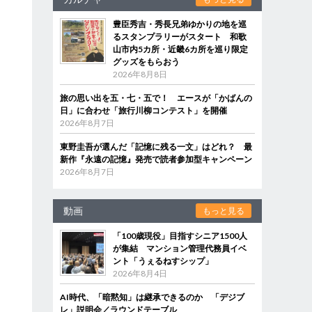
豊臣秀吉・秀長兄弟ゆかりの地を巡
るスタンプラリーがスタート 和歌
山市内5カ所・近畿6カ所を巡り限定
グッズをもらおう
2026年8月8日
旅の思い出を五・七・五で！ エースが「かばんの
日」に合わせ「旅行川柳コンテスト」を開催
2026年8月7日
東野圭吾が選んだ「記憶に残る一文」はどれ？ 最
新作『永遠の記憶』発売で読者参加型キャンペーン
2026年8月7日
動画
もっと見る
「100歳現役」目指すシニア1500人
が集結 マンション管理代務員イベ
ント「うぇるねすシップ」
2026年8月4日
AI時代、「暗黙知」は継承できるのか 「デジブ
レ」説明会／ラウンドテーブル