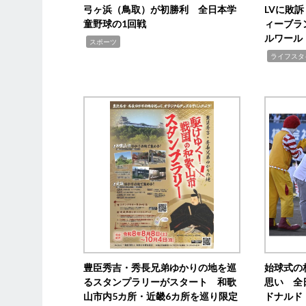
弓ヶ浜（鳥取）が初勝利 全日本学
LVに敗
童野球の1回戦
ィーブラ
ルワール
,
スポーツ
,
ライフスタ
豊臣秀吉・秀長兄弟ゆかりの地を巡
始球式の
るスタンプラリーがスタート 和歌
思い 全
山市内5カ所・近畿6カ所を巡り限定
ドナルド