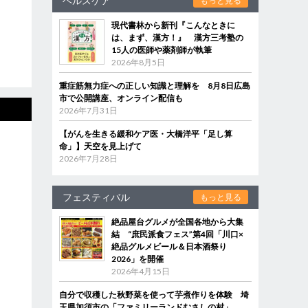
ヘルスケア
もっと見る
現代書林から新刊『こんなときに
は、まず、漢方！』 漢方三考塾の
15人の医師や薬剤師が執筆
2026年8月5日
重症筋無力症への正しい知識と理解を 8月8日広島
市で公開講座、オンライン配信も
2026年7月31日
【がんを生きる緩和ケア医・大橋洋平「足し算
命」】天空を見上げて
2026年7月28日
フェスティバル
もっと見る
絶品屋台グルメが全国各地から大集
結 “庶民派食フェス”第4回「川口×
絶品グルメビール＆日本酒祭り
2026」を開催
2026年4月15日
自分で収穫した秋野菜を使って芋煮作りを体験 埼
玉県加須市の「ファミリーランドむさしの村」