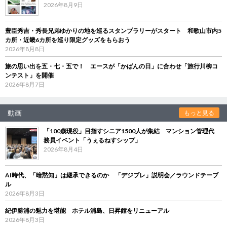
2026年8月9日
豊臣秀吉・秀長兄弟ゆかりの地を巡るスタンプラリーがスタート 和歌山市内5
カ所・近畿6カ所を巡り限定グッズをもらおう
2026年8月8日
旅の思い出を五・七・五で！ エースが「かばんの日」に合わせ「旅行川柳コ
ンテスト」を開催
2026年8月7日
動画
もっと見る
「100歳現役」目指すシニア1500人が集結 マンション管理代
務員イベント「うぇるねすシップ」
2026年8月4日
AI時代、「暗黙知」は継承できるのか 「デジブレ」説明会／ラウンドテーブ
ル
2026年8月3日
紀伊勝浦の魅力を堪能 ホテル浦島、日昇館をリニューアル
2026年8月3日