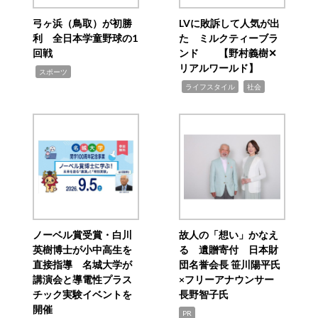
弓ヶ浜（鳥取）が初勝
LVに敗訴して人気が出
利 全日本学童野球の1
た ミルクティーブラ
回戦
ンド 【野村義樹✕
リアルワールド】
,
スポーツ
,
,
ライフスタイル
社会
ノーベル賞受賞・白川
故人の「想い」かなえ
英樹博士が小中高生を
る 遺贈寄付 日本財
直接指導 名城大学が
団名誉会長 笹川陽平氏
講演会と導電性プラス
×フリーアナウンサー
チック実験イベントを
長野智子氏
開催
PR