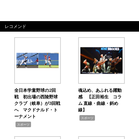
レコメンド
全日本学童野球の2回
魂込め、あふれる躍動
戦 初出場の西陵野球
感 【正田裕生 コラ
クラブ（岐阜）が3回戦
ム 直線・曲線・斜め
へ マクドナルド・ト
線】
ーナメント
,
スポーツ
,
スポーツ