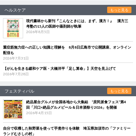
ヘルスケア
もっと見る
現代書林から新刊『こんなときには、まず、漢方！』 漢方三
考塾の15人の医師や薬剤師が執筆
2026年8月5日
重症筋無力症への正しい知識と理解を 8月8日広島市で公開講座、オンライン
配信も
2026年7月31日
【がんを生きる緩和ケア医・大橋洋平「足し算命」】天空を見上げて
2026年7月28日
フェスティバル
もっと見る
絶品屋台グルメが全国各地から大集結 “庶民派食フェス”第4
回「川口×絶品グルメビール＆日本酒祭り2026」を開催
2026年4月15日
自分で収穫した秋野菜を使って芋煮作りを体験 埼玉県加須市の「ファミリー
ランドむさしの村」