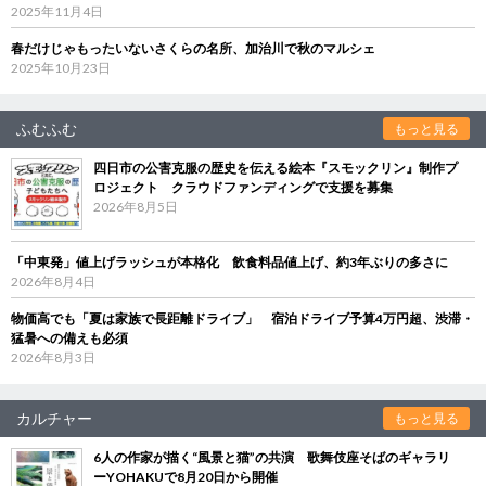
2025年11月4日
春だけじゃもったいないさくらの名所、加治川で秋のマルシェ
2025年10月23日
ふむふむ
もっと見る
四日市の公害克服の歴史を伝える絵本『スモックリン』制作プ
ロジェクト クラウドファンディングで支援を募集
2026年8月5日
「中東発」値上げラッシュが本格化 飲食料品値上げ、約3年ぶりの多さに
2026年8月4日
物価高でも「夏は家族で長距離ドライブ」 宿泊ドライブ予算4万円超、渋滞・
猛暑への備えも必須
2026年8月3日
カルチャー
もっと見る
6人の作家が描く“風景と猫”の共演 歌舞伎座そばのギャラリ
ーYOHAKUで8月20日から開催