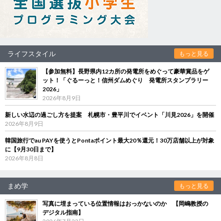
ライフスタイル
もっと見る
【参加無料】長野県内12カ所の発電所をめぐって豪華賞品をゲ
ット！「ぐるーっと！信州ダムめぐり 発電所スタンプラリー
2026」
2026年8月9日
新しい水辺の過ごし方を提案 札幌市・豊平川でイベント「川見2026」を開催
2026年8月9日
韓国旅行でau PAYを使うとPontaポイント最大20％還元！30万店舗以上が対象
に【9月30日まで】
2026年8月8日
まめ学
もっと見る
写真に埋まっている位置情報はおっかないのか 【岡嶋教授の
デジタル指南】