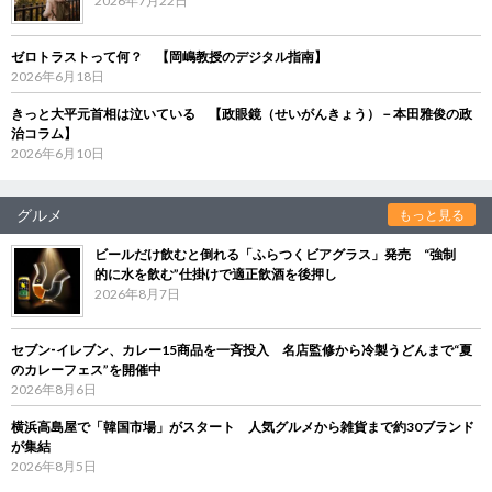
2026年7月22日
ゼロトラストって何？ 【岡嶋教授のデジタル指南】
2026年6月18日
きっと大平元首相は泣いている 【政眼鏡（せいがんきょう）－本田雅俊の政
治コラム】
2026年6月10日
グルメ
もっと見る
ビールだけ飲むと倒れる「ふらつくビアグラス」発売 “強制
的に水を飲む”仕掛けで適正飲酒を後押し
2026年8月7日
セブン‐イレブン、カレー15商品を一斉投入 名店監修から冷製うどんまで“夏
のカレーフェス”を開催中
2026年8月6日
横浜高島屋で「韓国市場」がスタート 人気グルメから雑貨まで約30ブランド
が集結
2026年8月5日