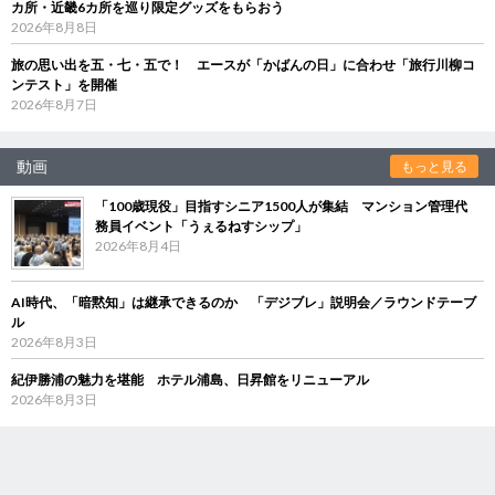
カ所・近畿6カ所を巡り限定グッズをもらおう
2026年8月8日
旅の思い出を五・七・五で！ エースが「かばんの日」に合わせ「旅行川柳コ
ンテスト」を開催
2026年8月7日
動画
もっと見る
「100歳現役」目指すシニア1500人が集結 マンション管理代
務員イベント「うぇるねすシップ」
2026年8月4日
AI時代、「暗黙知」は継承できるのか 「デジブレ」説明会／ラウンドテーブ
ル
2026年8月3日
紀伊勝浦の魅力を堪能 ホテル浦島、日昇館をリニューアル
2026年8月3日