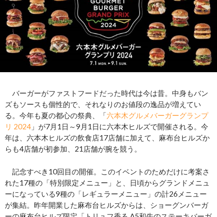
バーガーがファストフードだった時代は今は昔。中身もバン
ズもソースも個性的で、それなりのお値段の逸品が増えてい
る。今年も夏の都心の祭典、「
六本木グルメバーガーグランプ
リ 2024
」が7月1日～9月1日に六本木ヒルズで開催される。今
年は、六本木ヒルズの飲食店17店舗に加えて、麻布台ヒルズか
らも4店舗が初参加、21店舗が腕を競う。
記念すべき10回目の開催。このイベントのためだけに考案さ
れた17種の「特別限定メニュー」と、日頃からグランドメニュ
ーになっている9種の「レギュラーメニュー」の計26メニュー
が集結。昨年開業した麻布台ヒルズからは、ショーグンバーガ
ーの麻布台ヒルズ限定「トリュフ香る A5和牛のステーキバーガ