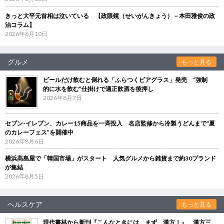
きっと大平元首相は泣いている 【政眼鏡（せいがんきょう）－本田雅俊の政
治コラム】
2026年6月10日
グルメ
もっと見る
ビールだけ飲むと倒れる「ふらつくビアグラス」発売 “強制
的に水を飲む”仕掛けで適正飲酒を後押し
2026年8月7日
セブン‐イレブン、カレー15商品を一斉投入 名店監修から冷製うどんまで“夏
のカレーフェス”を開催中
2026年8月6日
横浜高島屋で「韓国市場」がスタート 人気グルメから雑貨まで約30ブランド
が集結
2026年8月5日
ヘルスケア
もっと見る
現代書林から新刊『こんなときには、まず、漢方！』 漢方三