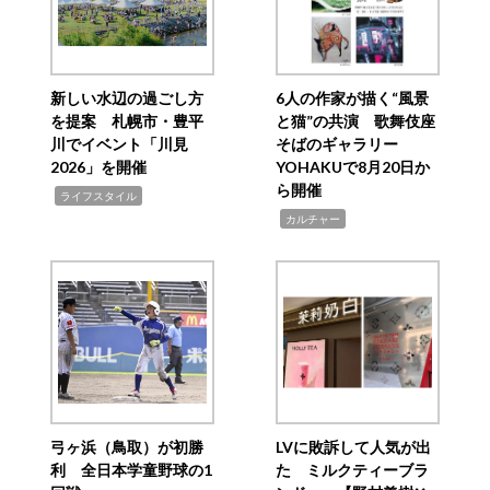
新しい水辺の過ごし方
6人の作家が描く“風景
を提案 札幌市・豊平
と猫”の共演 歌舞伎座
川でイベント「川見
そばのギャラリー
2026」を開催
YOHAKUで8月20日か
ら開催
,
ライフスタイル
,
カルチャー
弓ヶ浜（鳥取）が初勝
LVに敗訴して人気が出
利 全日本学童野球の1
た ミルクティーブラ