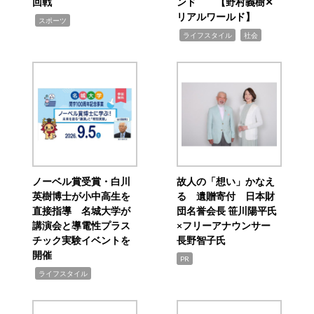
回戦
ンド 【野村義樹✕
リアルワールド】
,
スポーツ
,
,
ライフスタイル
社会
ノーベル賞受賞・白川
故人の「想い」かなえ
英樹博士が小中高生を
る 遺贈寄付 日本財
直接指導 名城大学が
団名誉会長 笹川陽平氏
講演会と導電性プラス
×フリーアナウンサー
チック実験イベントを
長野智子氏
開催
PR
,
ライフスタイル