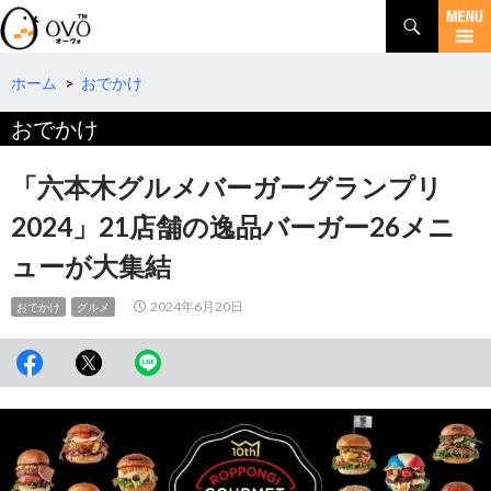
検
索
コ
ン
テ
ホーム
>
おでかけ
ン
おでかけ
ツ
へ
移
「六本木グルメバーガーグランプリ
動
2024」21店舗の逸品バーガー26メニ
ューが大集結
2024年6月20日
おでかけ
グルメ