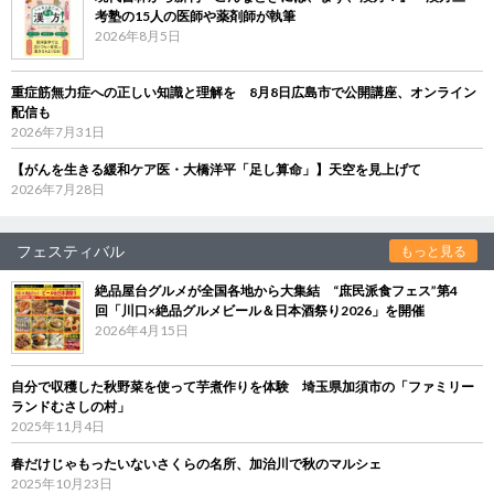
考塾の15人の医師や薬剤師が執筆
2026年8月5日
重症筋無力症への正しい知識と理解を 8月8日広島市で公開講座、オンライン
配信も
2026年7月31日
【がんを生きる緩和ケア医・大橋洋平「足し算命」】天空を見上げて
2026年7月28日
フェスティバル
もっと見る
絶品屋台グルメが全国各地から大集結 “庶民派食フェス”第4
回「川口×絶品グルメビール＆日本酒祭り2026」を開催
2026年4月15日
自分で収穫した秋野菜を使って芋煮作りを体験 埼玉県加須市の「ファミリー
ランドむさしの村」
2025年11月4日
春だけじゃもったいないさくらの名所、加治川で秋のマルシェ
2025年10月23日