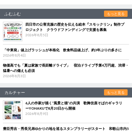
ふむふむ
もっと見る
四日市の公害克服の歴史を伝える絵本『スモックリン』制作プ
ロジェクト クラウドファンディングで支援を募集
2026年8月5日
「中東発」値上げラッシュが本格化 飲食料品値上げ、約3年ぶりの多さに
2026年8月4日
物価高でも「夏は家族で長距離ドライブ」 宿泊ドライブ予算4万円超、渋滞・
猛暑への備えも必須
2026年8月3日
カルチャー
もっと見る
6人の作家が描く“風景と猫”の共演 歌舞伎座そばのギャラリ
ーYOHAKUで8月20日から開催
2026年8月9日
豊臣秀吉・秀長兄弟ゆかりの地を巡るスタンプラリーがスタート 和歌山市内5