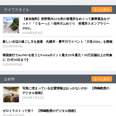
ライフスタイル
もっと見る
【参加無料】長野県内12カ所の発電所をめぐって豪華賞品をゲ
ット！「ぐるーっと！信州ダムめぐり 発電所スタンプラリー
2026」
2026年8月9日
新しい水辺の過ごし方を提案 札幌市・豊平川でイベント「川見2026」を開催
2026年8月9日
韓国旅行でau PAYを使うとPontaポイント最大20％還元！30万店舗以上が対象
に【9月30日まで】
2026年8月8日
まめ学
もっと見る
写真に埋まっている位置情報はおっかないのか 【岡嶋教授の
デジタル指南】
2026年7月22日
ゼロトラストって何？ 【岡嶋教授のデジタル指南】
2026年6月18日