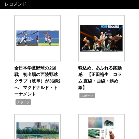
レコメンド
全日本学童野球の2回
魂込め、あふれる躍動
戦 初出場の西陵野球
感 【正田裕生 コラ
クラブ（岐阜）が3回戦
ム 直線・曲線・斜め
へ マクドナルド・ト
線】
ーナメント
,
スポーツ
,
スポーツ