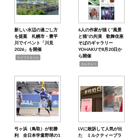
新しい水辺の過ごし方
6人の作家が描く“風景
を提案 札幌市・豊平
と猫”の共演 歌舞伎座
川でイベント「川見
そばのギャラリー
2026」を開催
YOHAKUで8月20日か
ら開催
,
ライフスタイル
,
カルチャー
弓ヶ浜（鳥取）が初勝
LVに敗訴して人気が出
利 全日本学童野球の1
た ミルクティーブラ