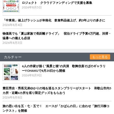
ロジェクト クラウドファンディングで支援を募集
2026年8月5日
「中東発」値上げラッシュが本格化 飲食料品値上げ、約3年ぶりの多さに
2026年8月4日
物価高でも「夏は家族で長距離ドライブ」 宿泊ドライブ予算4万円超、渋滞・
猛暑への備えも必須
2026年8月3日
カルチャー
もっと見る
6人の作家が描く“風景と猫”の共演 歌舞伎座そばのギャラリ
ーYOHAKUで8月20日から開催
2026年8月9日
豊臣秀吉・秀長兄弟ゆかりの地を巡るスタンプラリーがスタート 和歌山市内5
カ所・近畿6カ所を巡り限定グッズをもらおう
2026年8月8日
旅の思い出を五・七・五で！ エースが「かばんの日」に合わせ「旅行川柳コ
ンテスト」を開催