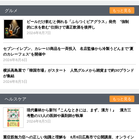
グルメ
もっと見る
ビールだけ飲むと倒れる「ふらつくビアグラス」発売 “強制
的に水を飲む”仕掛けで適正飲酒を後押し
2026年8月7日
セブン‐イレブン、カレー15商品を一斉投入 名店監修から冷製うどんまで“夏
のカレーフェス”を開催中
2026年8月6日
横浜高島屋で「韓国市場」がスタート 人気グルメから雑貨まで約30ブランド
が集結
2026年8月5日
ヘルスケア
もっと見る
現代書林から新刊『こんなときには、まず、漢方！』 漢方三
考塾の15人の医師や薬剤師が執筆
2026年8月5日
重症筋無力症への正しい知識と理解を 8月8日広島市で公開講座、オンライン