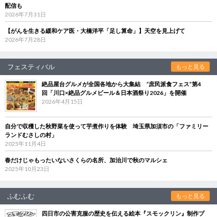
配信も
2026年7月31日
【がんを生きる緩和ケア医・大橋洋平「足し算命」】天空を見上げて
2026年7月28日
フェスティバル
もっと見る
絶品屋台グルメが全国各地から大集結 “庶民派食フェス”第4
回「川口×絶品グルメビール＆日本酒祭り2026」を開催
2026年4月15日
自分で収穫した秋野菜を使って芋煮作りを体験 埼玉県加須市の「ファミリー
ランドむさしの村」
2025年11月4日
春だけじゃもったいないさくらの名所、加治川で秋のマルシェ
2025年10月23日
ふむふむ
もっと見る
四日市の公害克服の歴史を伝える絵本『スモックリン』制作プ