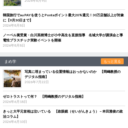
2026年8月9日
韓国旅行でau PAYを使うとPontaポイント最大20％還元！30万店舗以上が対象
に【9月30日まで】
2026年8月8日
ノーベル賞受賞・白川英樹博士が小中高生を直接指導 名城大学が講演会と導
電性プラスチック実験イベントを開催
2026年8月8日
まめ学
もっと見る
写真に埋まっている位置情報はおっかないのか 【岡嶋教授の
デジタル指南】
2026年7月22日
ゼロトラストって何？ 【岡嶋教授のデジタル指南】
2026年6月18日
きっと大平元首相は泣いている 【政眼鏡（せいがんきょう）－本田雅俊の政
治コラム】
2026年6月10日