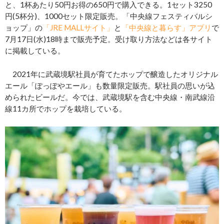
と、1杯あたり50円お得の650円で購入できる。1セット3250
円(5杯分)、1000セット限定販売。「中央線フェスティバルシ
ョップ」の
「JRE MALLサイト」
と
「中央線と暮らす」アプリ
で
7月17日(水)18時まで販売予定。受け取り方法などは各サイト
に掲載している。
2021年に武蔵境駅社員が育てたホップで醸造したオリジナル
エール「ぽっぽやエール」も数量限定販売。駅社員の思いが込
められたビールだ。今では、武蔵境駅を含む中央線・南武線沿
線11カ所でホップを栽培している。