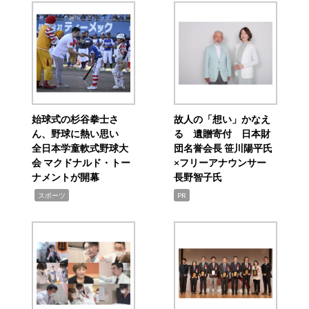
始球式の杉谷拳士さ
故人の「想い」かなえ
ん、野球に熱い思い
る 遺贈寄付 日本財
全日本学童軟式野球大
団名誉会長 笹川陽平氏
会 マクドナルド・トー
×フリーアナウンサー
ナメントが開幕
長野智子氏
,
スポーツ
PR