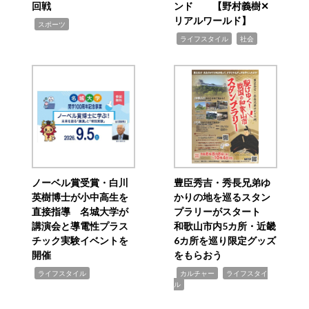
回戦
ンド 【野村義樹✕
リアルワールド】
,
スポーツ
,
,
ライフスタイル
社会
ノーベル賞受賞・白川
豊臣秀吉・秀長兄弟ゆ
英樹博士が小中高生を
かりの地を巡るスタン
直接指導 名城大学が
プラリーがスタート
講演会と導電性プラス
和歌山市内5カ所・近畿
チック実験イベントを
6カ所を巡り限定グッズ
開催
をもらおう
,
,
,
ライフスタイル
カルチャー
ライフスタイ
ル