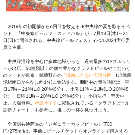
2018年の初開催から6回目を数えるJR中央線の夏を彩るイベ
ント、「中央線ビールフェスティバル」が、7月18日(木)～21
日(日)に開催される。中央線ビールフェスティバル2024実行委
員会主催。
中央線沿線を中心に多摩地域からも、過去最多の19ブルワリ
ーが出店。50種類以上の個性豊かなクラフトビールやこだわり
のフードが東京・武蔵野市の
「境南ふれあい広場公園
」(JR武蔵
境駅南口から徒歩約1分)に集結する。期間中の開催時間は、平
日17時～21時(L.O 20時45分）、土曜11時～21時(L.O 20時45
分）、日曜11時～20時(L.O 19時45分）。小雨決行・荒天中
止、入場無料。
特設サイト
に掲載されている「クラフトビール
診断チャート」も参考に、推しの一杯を見つけよう。
全店舗共通商品の「レギュラーカップビール」(700
円/275ml)は、事前にビールチケットをオンラインで購入する