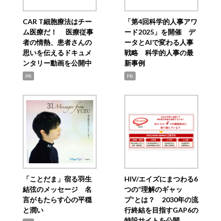
CAR T細胞療法はチー
「第4回科学的人事アワ
ム医療だ！ 医療従事
ード2025」を開催 デ
者の情熱、患者さんの
ータとAIで変わる人事
思いを伝えるドキュメ
戦略 科学的人事の最
ンタリー動画を公開中
新事例
PR
PR
「ことだま」宿る羽生
HIV/エイズにまつわる6
結弦のメッセージ 名
つの“理解のギャッ
言がもたらす心の平穏
プ”とは？ 2030年の流
と潤い
行終結を目指すGAP6の
特設サイトを公開