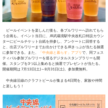
ビールイベントを楽しんだ後も、各ブルワリーへ訪れてもら
う企画も。イベント当日に、JR武蔵境駅中央改札口特設カウン
ターにビールチケット台紙を持参し、アンケートに回答する
と、出店ブルワリーまでお出かけできるJRきっぷが当たる抽選
に参加できる。また、
「中央線と暮らす」アプリ
で、同フェス
ティバル参加ブルワリーを巡るデジタルスタンプラリーも開
催。スタンプを3つ以上集めると抽選でプレゼントが当たる。
開催期間は 7月13日(土)～8月31日(土)。参加費無料。
中央線沿線のクラフトビールが集まる4日間を、家族や仲間
と楽しもう！