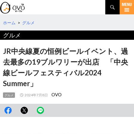
検
索
コ
ン
テ
ホーム
>
グルメ
ン
グルメ
ツ
へ
移
JR中央線夏の恒例ビールイベント、過
動
去最多の19ブルワリーが出店 「中央
線ビールフェスティバル2024
Summer」
OVO
2024年7月8日
グルメ