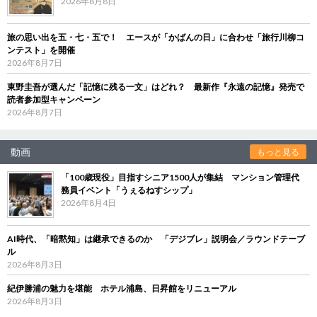
2026年8月8日
旅の思い出を五・七・五で！ エースが「かばんの日」に合わせ「旅行川柳コ
ンテスト」を開催
2026年8月7日
東野圭吾が選んだ「記憶に残る一文」はどれ？ 最新作『永遠の記憶』発売で
読者参加型キャンペーン
2026年8月7日
動画
もっと見る
「100歳現役」目指すシニア1500人が集結 マンション管理代
務員イベント「うぇるねすシップ」
2026年8月4日
AI時代、「暗黙知」は継承できるのか 「デジブレ」説明会／ラウンドテーブ
ル
2026年8月3日
紀伊勝浦の魅力を堪能 ホテル浦島、日昇館をリニューアル
2026年8月3日