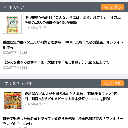
ヘルスケア
もっと見る
現代書林から新刊『こんなときには、まず、漢方！』 漢方三
考塾の15人の医師や薬剤師が執筆
2026年8月5日
重症筋無力症への正しい知識と理解を 8月8日広島市で公開講座、オンライン
配信も
2026年7月31日
【がんを生きる緩和ケア医・大橋洋平「足し算命」】天空を見上げて
2026年7月28日
フェスティバル
もっと見る
絶品屋台グルメが全国各地から大集結 “庶民派食フェス”第4
回「川口×絶品グルメビール＆日本酒祭り2026」を開催
2026年4月15日
自分で収穫した秋野菜を使って芋煮作りを体験 埼玉県加須市の「ファミリー
ランドむさしの村」