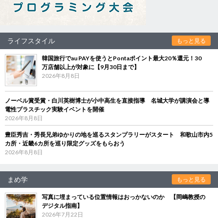
ライフスタイル
もっと見る
韓国旅行でau PAYを使うとPontaポイント最大20％還元！30
万店舗以上が対象に【9月30日まで】
2026年8月8日
ノーベル賞受賞・白川英樹博士が小中高生を直接指導 名城大学が講演会と導
電性プラスチック実験イベントを開催
2026年8月8日
豊臣秀吉・秀長兄弟ゆかりの地を巡るスタンプラリーがスタート 和歌山市内5
カ所・近畿6カ所を巡り限定グッズをもらおう
2026年8月8日
まめ学
もっと見る
写真に埋まっている位置情報はおっかないのか 【岡嶋教授の
デジタル指南】
2026年7月22日