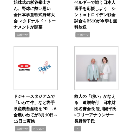
始球式の杉谷拳士さ
ベルギーで戦う日本人
ん、野球に熱い思い
選手を応援しよう シ
全日本学童軟式野球大
ント＝トロイデン戦全
会 マクドナルド・トー
試合をBS10が今季も無
ナメントが開幕
料放送
,
,
スポーツ
スポーツ
ドジャースタジアムで
故人の「想い」かなえ
「いわて牛」など岩手
る 遺贈寄付 日本財
県産農畜産物をPR JA
団名誉会長 笹川陽平氏
全農いわてが8月10日～
×フリーアナウンサー
12日に実施
長野智子氏
,
,
スポーツ
ビジネス
PR