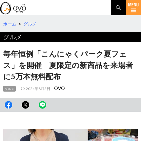
検
索
コ
ン
テ
ホーム
>
グルメ
ン
グルメ
ツ
へ
移
毎年恒例「こんにゃくパーク夏フェ
動
ス」を開催 夏限定の新商品を来場者
に5万本無料配布
OVO
2024年8月5日
グルメ