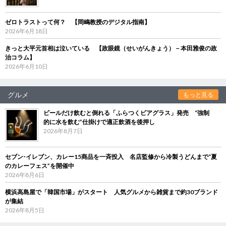
ゼロトラストって何？ 【岡嶋教授のデジタル指南】
2026年6月18日
きっと大平元首相は泣いている 【政眼鏡（せいがんきょう）－本田雅俊の政
治コラム】
2026年6月10日
グルメ
もっと見る
ビールだけ飲むと倒れる「ふらつくビアグラス」発売 “強制
的に水を飲む”仕掛けで適正飲酒を後押し
2026年8月7日
セブン‐イレブン、カレー15商品を一斉投入 名店監修から冷製うどんまで“夏
のカレーフェス”を開催中
2026年8月6日
横浜高島屋で「韓国市場」がスタート 人気グルメから雑貨まで約30ブランド
が集結
2026年8月5日