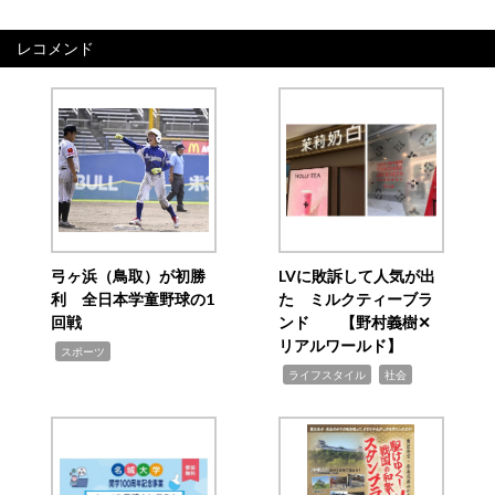
レコメンド
弓ヶ浜（鳥取）が初勝
LVに敗訴して人気が出
利 全日本学童野球の1
た ミルクティーブラ
回戦
ンド 【野村義樹✕
リアルワールド】
,
スポーツ
,
,
ライフスタイル
社会