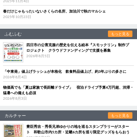
2025年11月4日
春だけじゃもったいないさくらの名所、加治川で秋のマルシェ
2025年10月23日
ふむふむ
もっと見る
四日市の公害克服の歴史を伝える絵本『スモックリン』制作プ
ロジェクト クラウドファンディングで支援を募集
2026年8月5日
「中東発」値上げラッシュが本格化 飲食料品値上げ、約3年ぶりの多さに
2026年8月4日
物価高でも「夏は家族で長距離ドライブ」 宿泊ドライブ予算4万円超、渋滞・
猛暑への備えも必須
2026年8月3日
カルチャー
もっと見る
豊臣秀吉・秀長兄弟ゆかりの地を巡るスタンプラリーがスター
ト 和歌山市内5カ所・近畿6カ所を巡り限定グッズをもらおう