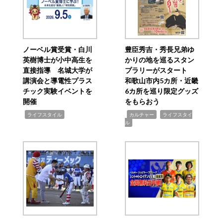
ノーベル賞受賞・白川
豊臣秀吉・秀長兄弟ゆ
英樹博士が小中高生を
かりの地を巡るスタン
直接指導 名城大学が
プラリーがスタート
講演会と導電性プラス
和歌山市内5カ所・近畿
チック実験イベントを
6カ所を巡り限定グッズ
開催
をもらおう
,
,
,
ライフスタイル
カルチャー
ライフスタイ
ル