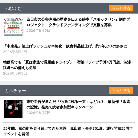
ふむふむ
もっと見る
四日市の公害克服の歴史を伝える絵本『スモックリン』制作プ
ロジェクト クラウドファンディングで支援を募集
2026年8月5日
「中東発」値上げラッシュが本格化 飲食料品値上げ、約3年ぶりの多さに
2026年8月4日
物価高でも「夏は家族で長距離ドライブ」 宿泊ドライブ予算4万円超、渋滞・
猛暑への備えも必須
2026年8月3日
カルチャー
もっと見る
東野圭吾が選んだ「記憶に残る一文」はどれ？ 最新作『永遠
の記憶』発売で読者参加型キャンペーン
2026年8月7日
55年間、京の街を走り続けてきた車両 嵐山線・モボ301形、運行開始55周年
イベントを開催