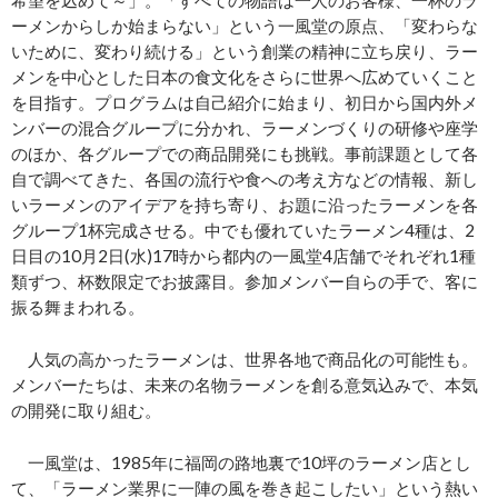
希望を込めて～」。「すべての物語は一人のお客様、一杯のラ
ーメンからしか始まらない」という一風堂の原点、「変わらな
いために、変わり続ける」という創業の精神に立ち戻り、ラー
メンを中心とした日本の食文化をさらに世界へ広めていくこと
を目指す。プログラムは自己紹介に始まり、初日から国内外メ
ンバーの混合グループに分かれ、ラーメンづくりの研修や座学
のほか、各グループでの商品開発にも挑戦。事前課題として各
自で調べてきた、各国の流行や食への考え方などの情報、新し
いラーメンのアイデアを持ち寄り、お題に沿ったラーメンを各
グループ1杯完成させる。中でも優れていたラーメン4種は、2
日目の10月2日(水)17時から都内の一風堂4店舗でそれぞれ1種
類ずつ、杯数限定でお披露目。参加メンバー自らの手で、客に
振る舞まわれる。
人気の高かったラーメンは、世界各地で商品化の可能性も。
メンバーたちは、未来の名物ラーメンを創る意気込みで、本気
の開発に取り組む。
一風堂は、1985年に福岡の路地裏で10坪のラーメン店とし
て、「ラーメン業界に一陣の風を巻き起こしたい」という熱い