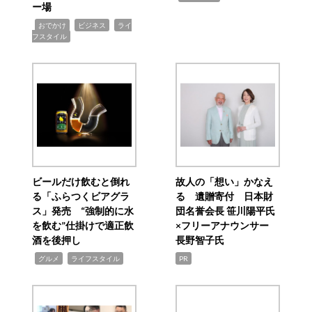
ー場
,
,
,
おでかけ
ビジネス
ライ
フスタイル
ビールだけ飲むと倒れ
故人の「想い」かなえ
る「ふらつくビアグラ
る 遺贈寄付 日本財
ス」発売 “強制的に水
団名誉会長 笹川陽平氏
を飲む”仕掛けで適正飲
×フリーアナウンサー
酒を後押し
長野智子氏
,
,
グルメ
ライフスタイル
PR