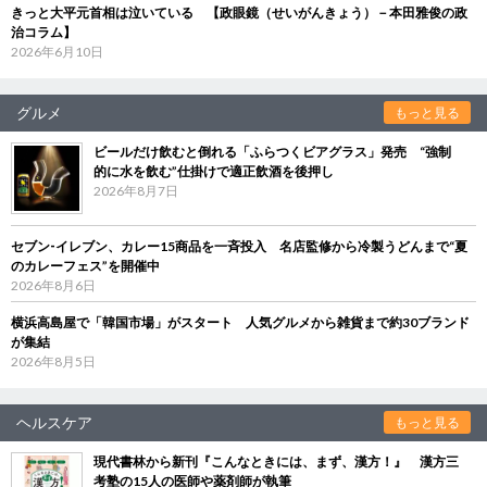
きっと大平元首相は泣いている 【政眼鏡（せいがんきょう）－本田雅俊の政
治コラム】
2026年6月10日
グルメ
もっと見る
ビールだけ飲むと倒れる「ふらつくビアグラス」発売 “強制
的に水を飲む”仕掛けで適正飲酒を後押し
2026年8月7日
セブン‐イレブン、カレー15商品を一斉投入 名店監修から冷製うどんまで“夏
のカレーフェス”を開催中
2026年8月6日
横浜高島屋で「韓国市場」がスタート 人気グルメから雑貨まで約30ブランド
が集結
2026年8月5日
ヘルスケア
もっと見る
現代書林から新刊『こんなときには、まず、漢方！』 漢方三
考塾の15人の医師や薬剤師が執筆