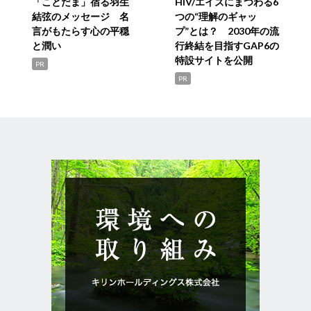
「ことだま」宿る羽生
HIV/エイズにまつわる6
結弦のメッセージ 名
つの“理解のギャッ
言がもたらす心の平穏
プ”とは？ 2030年の流
と潤い
行終結を目指すGAP6の
特設サイトを公開
PR
PR