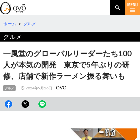
検
索
コ
ン
テ
ホーム
>
グルメ
ン
グルメ
ツ
へ
移
一風堂のグローバルリーダーたち100
動
人が本気の開発 東京で5年ぶりの研
修、店舗で新作ラーメン振る舞いも
OVO
2024年9月26日
グルメ