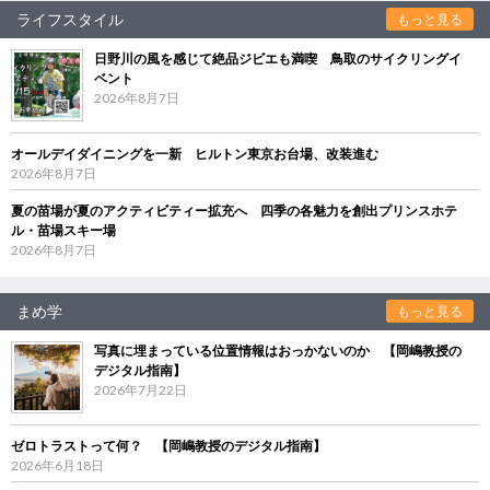
ライフスタイル
もっと見る
日野川の風を感じて絶品ジビエも満喫 鳥取のサイクリングイ
ベント
2026年8月7日
オールデイダイニングを一新 ヒルトン東京お台場、改装進む
2026年8月7日
夏の苗場が夏のアクティビティー拡充へ 四季の各魅力を創出プリンスホテ
ル・苗場スキー場
2026年8月7日
まめ学
もっと見る
写真に埋まっている位置情報はおっかないのか 【岡嶋教授の
デジタル指南】
2026年7月22日
ゼロトラストって何？ 【岡嶋教授のデジタル指南】
2026年6月18日