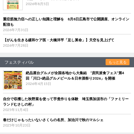
2026年8月5日
重症筋無力症への正しい知識と理解を 8月8日広島市で公開講座、オンライン
配信も
2026年7月31日
【がんを生きる緩和ケア医・大橋洋平「足し算命」】天空を見上げて
2026年7月28日
フェスティバル
もっと見る
絶品屋台グルメが全国各地から大集結 “庶民派食フェス”第4
回「川口×絶品グルメビール＆日本酒祭り2026」を開催
2026年4月15日
自分で収穫した秋野菜を使って芋煮作りを体験 埼玉県加須市の「ファミリー
ランドむさしの村」
2025年11月4日
春だけじゃもったいないさくらの名所、加治川で秋のマルシェ
2025年10月23日