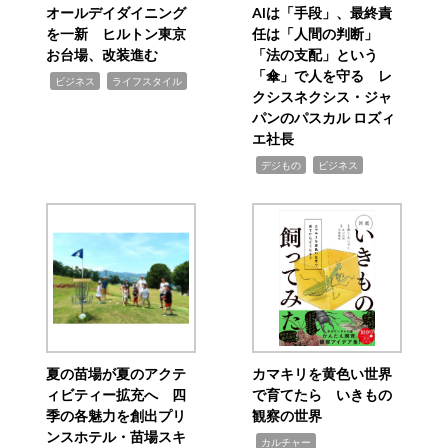
オールデイダイニング
AIは「手段」、最終責
を一新 ヒルトン東京
任は「人間の判断」
お台場、改装進む
「法の支配」という
「傘」で人を守る レ
,
,
ビジネス
ライフスタイル
クシスネクシス・ジャ
パンのパスカル ロズィ
エ社長
,
,
デジもの
ビジネス
夏の苗場が夏のアクテ
カマキリを黄色い世界
ィビティー拡充へ 四
で育てたら いきもの
季の各魅力を創出プリ
観察の世界
ンスホテル・苗場スキ
,
カルチャー