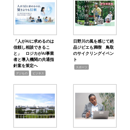
「人がAIに求めるのは
日野川の風を感じて絶
信頼し相談できるこ
品ジビエも満喫 鳥取
と」 ロジカがAI事業
のサイクリングイベン
者と導入機関の共通指
ト
針案を策定へ
,
スポーツ
,
,
デジもの
ビジネス