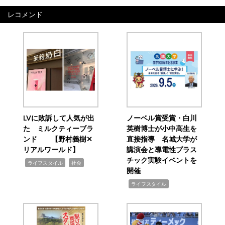
レコメンド
LVに敗訴して人気が出
ノーベル賞受賞・白川
た ミルクティーブラ
英樹博士が小中高生を
ンド 【野村義樹✕
直接指導 名城大学が
リアルワールド】
講演会と導電性プラス
チック実験イベントを
,
,
ライフスタイル
社会
開催
,
ライフスタイル