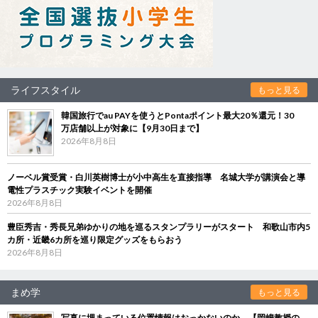
ライフスタイル
もっと見る
韓国旅行でau PAYを使うとPontaポイント最大20％還元！30
万店舗以上が対象に【9月30日まで】
2026年8月8日
ノーベル賞受賞・白川英樹博士が小中高生を直接指導 名城大学が講演会と導
電性プラスチック実験イベントを開催
2026年8月8日
豊臣秀吉・秀長兄弟ゆかりの地を巡るスタンプラリーがスタート 和歌山市内5
カ所・近畿6カ所を巡り限定グッズをもらおう
2026年8月8日
まめ学
もっと見る
写真に埋まっている位置情報はおっかないのか 【岡嶋教授の