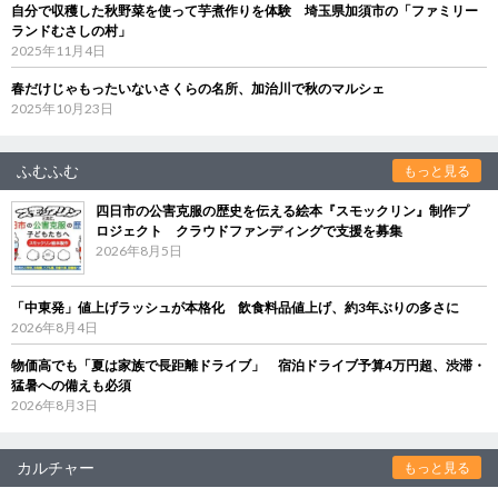
自分で収穫した秋野菜を使って芋煮作りを体験 埼玉県加須市の「ファミリー
ランドむさしの村」
2025年11月4日
春だけじゃもったいないさくらの名所、加治川で秋のマルシェ
2025年10月23日
ふむふむ
もっと見る
四日市の公害克服の歴史を伝える絵本『スモックリン』制作プ
ロジェクト クラウドファンディングで支援を募集
2026年8月5日
「中東発」値上げラッシュが本格化 飲食料品値上げ、約3年ぶりの多さに
2026年8月4日
物価高でも「夏は家族で長距離ドライブ」 宿泊ドライブ予算4万円超、渋滞・
猛暑への備えも必須
2026年8月3日
カルチャー
もっと見る