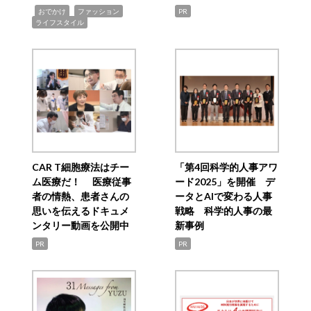
,
,
,
おでかけ
ファッション
PR
ライフスタイル
CAR T細胞療法はチー
「第4回科学的人事アワ
ム医療だ！ 医療従事
ード2025」を開催 デ
者の情熱、患者さんの
ータとAIで変わる人事
思いを伝えるドキュメ
戦略 科学的人事の最
ンタリー動画を公開中
新事例
PR
PR