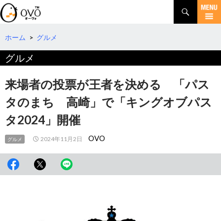
検
索
コ
ン
テ
ホーム
>
グルメ
ン
グルメ
ツ
へ
移
来場者の投票が王者を決める 「パス
動
タのまち 高崎」で「キングオブパス
タ2024」開催
OVO
2024年11月2日
グルメ