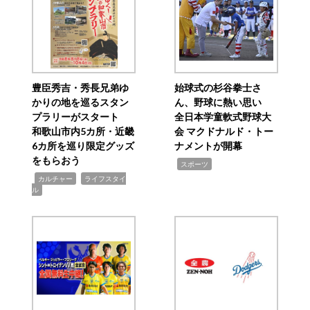
豊臣秀吉・秀長兄弟ゆ
始球式の杉谷拳士さ
かりの地を巡るスタン
ん、野球に熱い思い
プラリーがスタート
全日本学童軟式野球大
和歌山市内5カ所・近畿
会 マクドナルド・トー
6カ所を巡り限定グッズ
ナメントが開幕
をもらおう
,
スポーツ
,
,
カルチャー
ライフスタイ
ル