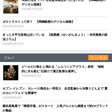
デジタル指南】
2026年7月22日
ゼロトラストって何？ 【岡嶋教授のデジタル指南】
2026年6月18日
きっと大平元首相は泣いている 【政眼鏡（せいがんきょう）－本田雅俊の政
治コラム】
2026年6月10日
グルメ
もっと見る
ビールだけ飲むと倒れる「ふらつくビアグラス」発売 “強制
的に水を飲む”仕掛けで適正飲酒を後押し
2026年8月7日
セブン‐イレブン、カレー15商品を一斉投入 名店監修から冷製うどんまで“夏
のカレーフェス”を開催中
2026年8月6日
横浜高島屋で「韓国市場」がスタート 人気グルメから雑貨まで約30ブランド
が集結