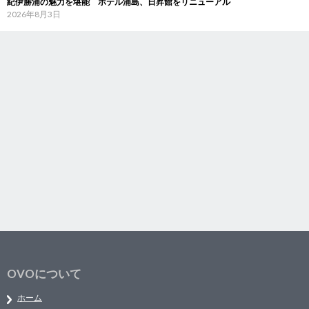
紀伊勝浦の魅力を堪能 ホテル浦島、日昇館をリニューアル
2026年8月3日
OVOについて
ホーム