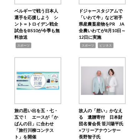
ベルギーで戦う日本人
ドジャースタジアムで
選手を応援しよう シ
「いわて牛」など岩手
ント＝トロイデン戦全
県産農畜産物をPR JA
試合をBS10が今季も無
全農いわてが8月10日～
料放送
12日に実施
,
,
,
スポーツ
スポーツ
ビジネス
旅の思い出を五・七・
故人の「想い」かなえ
五で！ エースが「か
る 遺贈寄付 日本財
ばんの日」に合わせ
団名誉会長 笹川陽平氏
「旅行川柳コンテス
×フリーアナウンサー
ト」を開催
長野智子氏