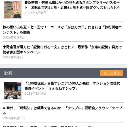
豊臣秀吉・秀長兄弟ゆかりの地を巡るスタンプラリーがスター
ト 和歌山市内5カ所・近畿6カ所を巡り限定グッズをもらおう
2026年8月8日
旅の思い出を五・七・五で！ エースが「かばんの日」に合わせ「旅行川柳コ
ンテスト」を開催
2026年8月7日
東野圭吾が選んだ「記憶に残る一文」はどれ？ 最新作『永遠の記憶』発売で
読者参加型キャンペーン
2026年8月7日
動画
もっと見る
「100歳現役」目指すシニア1500人が集結 マンション管理代
務員イベント「うぇるねすシップ」
2026年8月4日
AI時代、「暗黙知」は継承できるのか 「デジブレ」説明会／ラウンドテーブ
ル
2026年8月3日