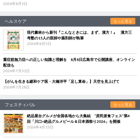
2026年8月5日
ヘルスケア
もっと見る
現代書林から新刊『こんなときには、まず、漢方！』 漢方三
考塾の15人の医師や薬剤師が執筆
2026年8月5日
重症筋無力症への正しい知識と理解を 8月8日広島市で公開講座、オンライン
配信も
2026年7月31日
【がんを生きる緩和ケア医・大橋洋平「足し算命」】天空を見上げて
2026年7月28日
フェスティバル
もっと見る
絶品屋台グルメが全国各地から大集結 “庶民派食フェス”第4
回「川口×絶品グルメビール＆日本酒祭り2026」を開催
2026年4月15日