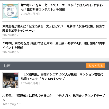
旅の思い出を五・七・五で！ エースが「かばんの日」に合わ
せ「旅行川柳コンテスト」を開催
2026年8月7日
東野圭吾が選んだ「記憶に残る一文」はどれ？ 最新作『永遠の記憶』発売で
読者参加型キャンペーン
2026年8月7日
55年間、京の街を走り続けてきた車両 嵐山線・モボ301形、運行開始55周年
イベントを開催
2026年8月6日
動画
もっと見る
「100歳現役」目指すシニア1500人が集結 マンション管理代
務員イベント「うぇるねすシップ」
2026年8月4日
AI時代、「暗黙知」は継承できるのか 「デジブレ」説明会／ラウンドテーブ
ル
2026年8月3日