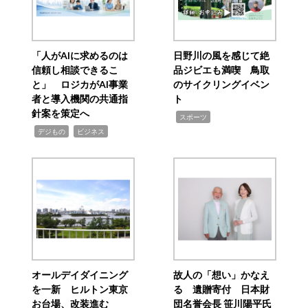
「人がAIに求めるのは
日野川の風を感じて絶
信頼し相談できるこ
品ジビエも満喫 鳥取
と」 ロジカがAI事業
のサイクリングイベン
者と導入機関の共通指
ト
針案を策定へ
,
スポーツ
,
,
デジもの
ビジネス
オールデイダイニング
故人の「想い」かなえ
を一新 ヒルトン東京
る 遺贈寄付 日本財
お台場、改装進む
団名誉会長 笹川陽平氏