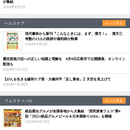
が集結
2026年8月5日
ヘルスケア
もっと見る
現代書林から新刊『こんなときには、まず、漢方！』 漢方三
考塾の15人の医師や薬剤師が執筆
2026年8月5日
重症筋無力症への正しい知識と理解を 8月8日広島市で公開講座、オンライン
配信も
2026年7月31日
【がんを生きる緩和ケア医・大橋洋平「足し算命」】天空を見上げて
2026年7月28日
フェスティバル
もっと見る
絶品屋台グルメが全国各地から大集結 “庶民派食フェス”第4
回「川口×絶品グルメビール＆日本酒祭り2026」を開催
2026年4月15日