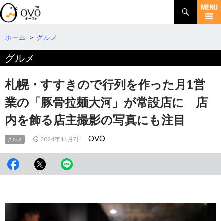
検
索
コ
ン
テ
ホーム
>
グルメ
ン
グルメ
ツ
へ
移
札幌・すすきので行列を作った月1営
動
業の「豚骨拉麺大河」が常設店に 店
内を飾る店主撮影の写真にも注目
OVO
2024年11月7日
グルメ