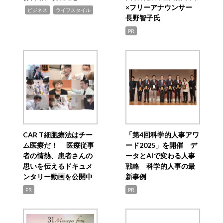
×フリーアナウンサー
,
,
ビジネス
ライフスタイル
長野智子氏
PR
CAR T細胞療法はチー
「第4回科学的人事アワ
ム医療だ！ 医療従事
ード2025」を開催 デ
者の情熱、患者さんの
ータとAIで変わる人事
思いを伝えるドキュメ
戦略 科学的人事の最
ンタリー動画を公開中
新事例
PR
PR