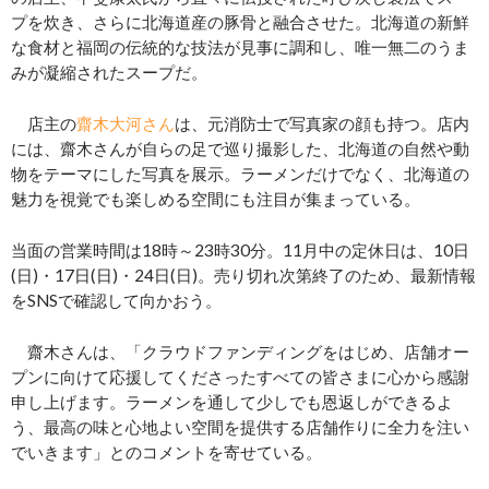
プを炊き、さらに北海道産の豚骨と融合させた。北海道の新鮮
な食材と福岡の伝統的な技法が見事に調和し、唯一無二のうま
みが凝縮されたスープだ。
店主の
齋木大河さん
は、元消防士で写真家の顔も持つ。店内
には、齋木さんが自らの足で巡り撮影した、北海道の自然や動
物をテーマにした写真を展示。ラーメンだけでなく、北海道の
魅力を視覚でも楽しめる空間にも注目が集まっている。
当面の営業時間は18時～23時30分。11月中の定休日は、10日
(日)・17日(日)・24日(日)。売り切れ次第終了のため、最新情報
をSNSで確認して向かおう。
齋木さんは、「クラウドファンディングをはじめ、店舗オー
プンに向けて応援してくださったすべての皆さまに心から感謝
申し上げます。ラーメンを通して少しでも恩返しができるよ
う、最高の味と心地よい空間を提供する店舗作りに全力を注い
でいきます」とのコメントを寄せている。