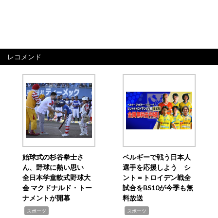
レコメンド
始球式の杉谷拳士さ
ベルギーで戦う日本人
ん、野球に熱い思い
選手を応援しよう シ
全日本学童軟式野球大
ント＝トロイデン戦全
会 マクドナルド・トー
試合をBS10が今季も無
ナメントが開幕
料放送
,
,
スポーツ
スポーツ