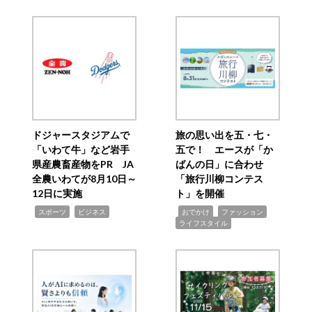
ドジャースタジアムで
旅の思い出を五・七・
「いわて牛」など岩手
五で！ エースが「か
県産農畜産物をPR JA
ばんの日」に合わせ
全農いわてが8月10日～
「旅行川柳コンテス
12日に実施
ト」を開催
,
,
,
,
,
スポーツ
ビジネス
おでかけ
ファッション
ライフスタイル