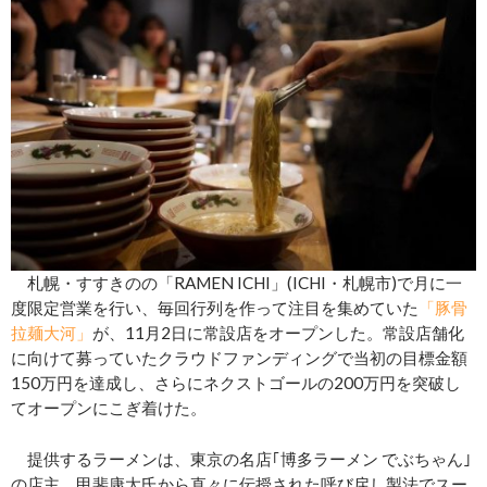
札幌・すすきのの「RAMEN ICHI」(ICHI・札幌市)で月に一
度限定営業を行い、毎回行列を作って注目を集めていた
「豚骨
拉麺大河」
が、11月2日に常設店をオープンした。常設店舗化
に向けて募っていたクラウドファンディングで当初の目標金額
150万円を達成し、さらにネクストゴールの200万円を突破し
てオープンにこぎ着けた。
提供するラーメンは、東京の名店｢博多ラーメン でぶちゃん｣
の店主、甲斐康太氏から直々に伝授された呼び戻し製法でスー