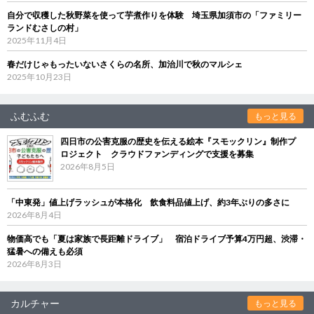
自分で収穫した秋野菜を使って芋煮作りを体験 埼玉県加須市の「ファミリー
ランドむさしの村」
2025年11月4日
春だけじゃもったいないさくらの名所、加治川で秋のマルシェ
2025年10月23日
ふむふむ
もっと見る
四日市の公害克服の歴史を伝える絵本『スモックリン』制作プ
ロジェクト クラウドファンディングで支援を募集
2026年8月5日
「中東発」値上げラッシュが本格化 飲食料品値上げ、約3年ぶりの多さに
2026年8月4日
物価高でも「夏は家族で長距離ドライブ」 宿泊ドライブ予算4万円超、渋滞・
猛暑への備えも必須
2026年8月3日
カルチャー
もっと見る