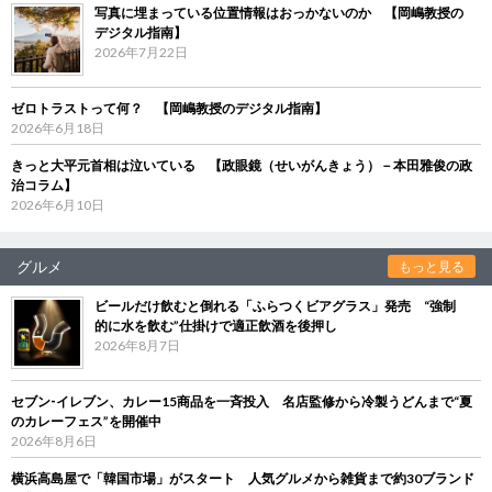
写真に埋まっている位置情報はおっかないのか 【岡嶋教授の
デジタル指南】
2026年7月22日
ゼロトラストって何？ 【岡嶋教授のデジタル指南】
2026年6月18日
きっと大平元首相は泣いている 【政眼鏡（せいがんきょう）－本田雅俊の政
治コラム】
2026年6月10日
グルメ
もっと見る
ビールだけ飲むと倒れる「ふらつくビアグラス」発売 “強制
的に水を飲む”仕掛けで適正飲酒を後押し
2026年8月7日
セブン‐イレブン、カレー15商品を一斉投入 名店監修から冷製うどんまで“夏
のカレーフェス”を開催中
2026年8月6日
横浜高島屋で「韓国市場」がスタート 人気グルメから雑貨まで約30ブランド