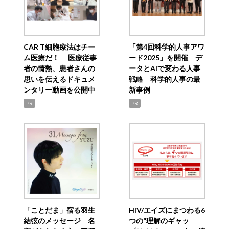
CAR T細胞療法はチー
「第4回科学的人事アワ
ム医療だ！ 医療従事
ード2025」を開催 デ
者の情熱、患者さんの
ータとAIで変わる人事
思いを伝えるドキュメ
戦略 科学的人事の最
ンタリー動画を公開中
新事例
PR
PR
「ことだま」宿る羽生
HIV/エイズにまつわる6
結弦のメッセージ 名
つの“理解のギャッ