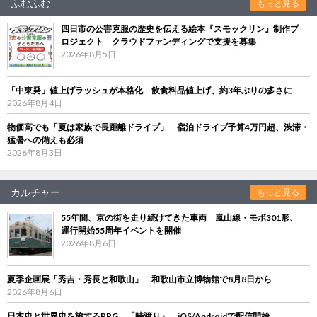
ふむふむ
もっと見る
四日市の公害克服の歴史を伝える絵本『スモックリン』制作プ
ロジェクト クラウドファンディングで支援を募集
2026年8月5日
「中東発」値上げラッシュが本格化 飲食料品値上げ、約3年ぶりの多さに
2026年8月4日
物価高でも「夏は家族で長距離ドライブ」 宿泊ドライブ予算4万円超、渋滞・
猛暑への備えも必須
2026年8月3日
カルチャー
もっと見る
55年間、京の街を走り続けてきた車両 嵐山線・モボ301形、
運行開始55周年イベントを開催
2026年8月6日
夏季企画展「秀吉・秀長と和歌山」 和歌山市立博物館で8月8日から
2026年8月6日
日本史と世界史を旅するRPG 「時渡り」、iOS/Androidで配信開始