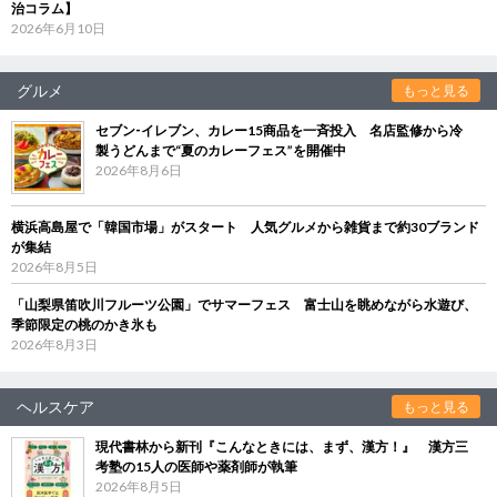
治コラム】
2026年6月10日
グルメ
もっと見る
セブン‐イレブン、カレー15商品を一斉投入 名店監修から冷
製うどんまで“夏のカレーフェス”を開催中
2026年8月6日
横浜高島屋で「韓国市場」がスタート 人気グルメから雑貨まで約30ブランド
が集結
2026年8月5日
「山梨県笛吹川フルーツ公園」でサマーフェス 富士山を眺めながら水遊び、
季節限定の桃のかき氷も
2026年8月3日
ヘルスケア
もっと見る
現代書林から新刊『こんなときには、まず、漢方！』 漢方三
考塾の15人の医師や薬剤師が執筆
2026年8月5日