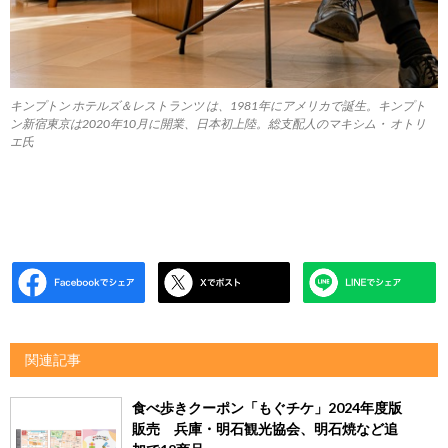
キンプトン ホテルズ＆レストランツ は、1981年にアメリカで誕生。キンプト
ン新宿東京は2020年10月に開業、日本初上陸。総支配人のマキシム・ オトリ
エ​氏
関連記事
食べ歩きクーポン「もぐチケ」2024年度版
販売 兵庫・明石観光協会、明石焼など追