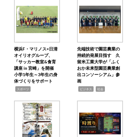
横浜F・マリノス×日清
先端技術で園芸農業の
オイリオグループ、
持続的発展目指す 久
「サッカー教室&食育
留米工業大学が「ふく
講座 in 宮崎」を開催
おか未来型園芸農業創
小学1年生～3年生の身
出コンソーシアム」参
体づくりをサポート
画
,
,
,
スポーツ
ビジネス
社会