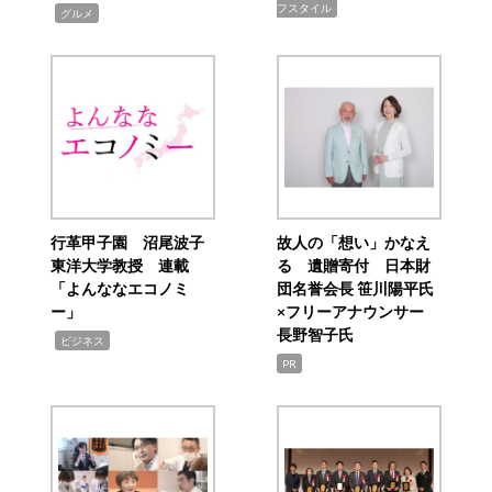
フスタイル
,
グルメ
行革甲子園 沼尾波子
故人の「想い」かなえ
東洋大学教授 連載
る 遺贈寄付 日本財
「よんななエコノミ
団名誉会長 笹川陽平氏
ー」
×フリーアナウンサー
長野智子氏
,
ビジネス
PR