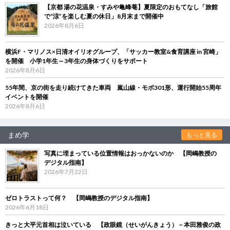
【京都 湯の花温泉・すみや亀峰菴】夏限定のおもてなし「旅館
で“涼”を楽しむ夏の休日」8月末まで開催中
2026年8月6日
横浜F・マリノス×日清オイリオグループ、「サッカー教室&食育講座 in 宮崎」
を開催 小学1年生～3年生の身体づくりをサポート
2026年8月6日
55年間、京の街を走り続けてきた車両 嵐山線・モボ301形、運行開始55周年
イベントを開催
2026年8月6日
まめ学
もっと見る
写真に埋まっている位置情報はおっかないのか 【岡嶋教授の
デジタル指南】
2026年7月22日
ゼロトラストって何？ 【岡嶋教授のデジタル指南】
2026年6月18日
きっと大平元首相は泣いている 【政眼鏡（せいがんきょう）－本田雅俊の政