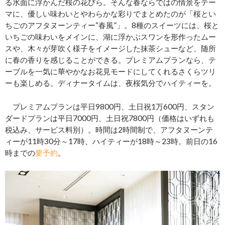
る水面に浮かんだ桜の花びら。そんな春ならではの情景をテー
マに、優しい味わいとやわらかな彩りでまとめたのが「桜とい
ちごのアフタヌーンティー“春風”」。8種のスイーツには、桜と
いちごの味わいをメインに、湖に浮かぶスワンを形作ったムー
スや、木々が芽吹く様子をイメージした抹茶シューなど、随所
に春の香りを感じることができる。プレミアムプランなら、テ
ーブルを一気に華やかなお花見モードにしてくれるさくらツリ
ーも楽しめる。ディナータイムは、夜桜気分でハイティーを。
プレミアムプランは​平日9800円、土日祝1万600円​、スタン
ダードプランは​平日7000円、土日祝7800円（価格はいずれも
税込み、サービス料別）。​​時間は2時間制で、アフタヌーンテ
ィーが11時30分～17時、ハイティーが18時～23時。前日の16
時までの
要予約
。