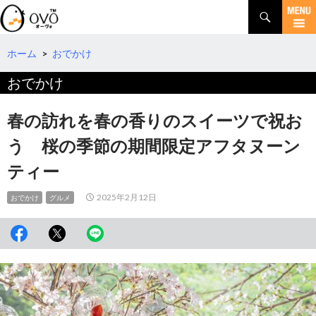
検
索
コ
ン
テ
ホーム
>
おでかけ
ン
おでかけ
ツ
へ
移
春の訪れを春の香りのスイーツで祝お
動
う 桜の季節の期間限定アフタヌーン
ティー
2025年2月12日
おでかけ
グルメ