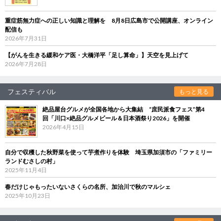
重症筋無力症への正しい知識と理解を 8月8日広島市で公開講座、オンライン
配信も
2026年7月31日
【がんを生きる緩和ケア医・大橋洋平「足し算命」】天空を見上げて
2026年7月28日
フェスティバル
もっと見る
絶品屋台グルメが全国各地から大集結 “庶民派食フェス”第4
回「川口×絶品グルメビール＆日本酒祭り2026」を開催
2026年4月15日
自分で収穫した秋野菜を使って芋煮作りを体験 埼玉県加須市の「ファミリー
ランドむさしの村」
2025年11月4日
春だけじゃもったいないさくらの名所、加治川で秋のマルシェ
2025年10月23日