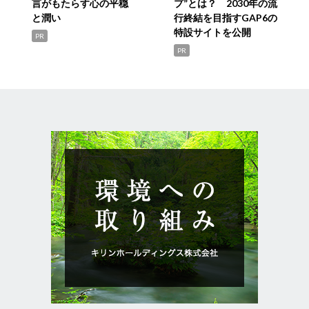
言がもたらす心の平穏
プ”とは？ 2030年の流
と潤い
行終結を目指すGAP6の
特設サイトを公開
PR
PR