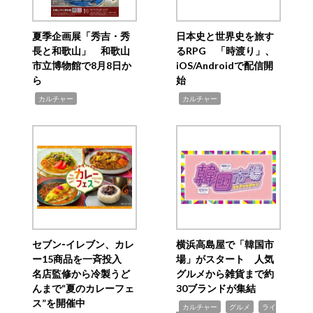
夏季企画展「秀吉・秀
日本史と世界史を旅す
長と和歌山」 和歌山
るRPG 「時渡り」、
市立博物館で8月8日か
iOS/Androidで配信開
ら
始
,
,
カルチャー
カルチャー
セブン‐イレブン、カレ
横浜高島屋で「韓国市
ー15商品を一斉投入
場」がスタート 人気
名店監修から冷製うど
グルメから雑貨まで約
んまで“夏のカレーフェ
30ブランドが集結
ス”を開催中
,
,
,
カルチャー
グルメ
ライ