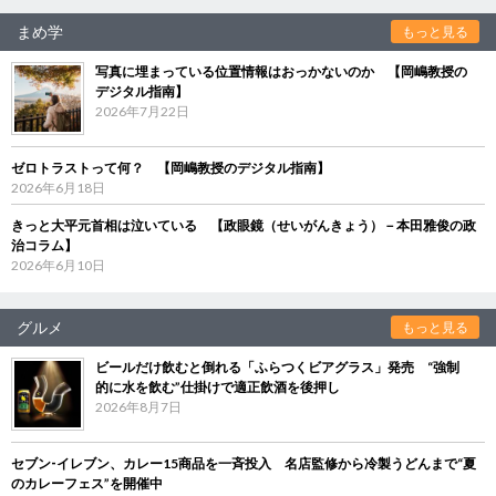
まめ学
もっと見る
写真に埋まっている位置情報はおっかないのか 【岡嶋教授の
デジタル指南】
2026年7月22日
ゼロトラストって何？ 【岡嶋教授のデジタル指南】
2026年6月18日
きっと大平元首相は泣いている 【政眼鏡（せいがんきょう）－本田雅俊の政
治コラム】
2026年6月10日
グルメ
もっと見る
ビールだけ飲むと倒れる「ふらつくビアグラス」発売 “強制
的に水を飲む”仕掛けで適正飲酒を後押し
2026年8月7日
セブン‐イレブン、カレー15商品を一斉投入 名店監修から冷製うどんまで“夏
のカレーフェス”を開催中