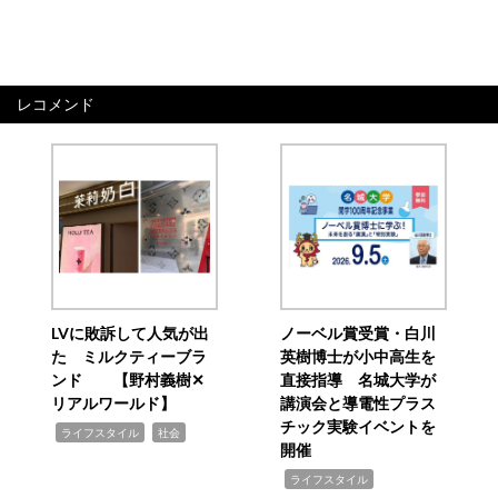
レコメンド
LVに敗訴して人気が出
ノーベル賞受賞・白川
た ミルクティーブラ
英樹博士が小中高生を
ンド 【野村義樹✕
直接指導 名城大学が
リアルワールド】
講演会と導電性プラス
チック実験イベントを
,
,
ライフスタイル
社会
開催
,
ライフスタイル