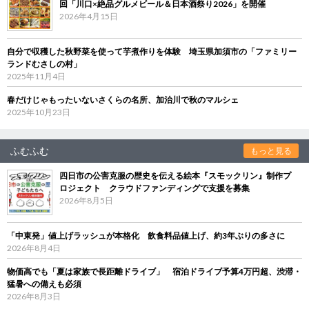
回「川口×絶品グルメビール＆日本酒祭り2026」を開催
2026年4月15日
自分で収穫した秋野菜を使って芋煮作りを体験 埼玉県加須市の「ファミリー
ランドむさしの村」
2025年11月4日
春だけじゃもったいないさくらの名所、加治川で秋のマルシェ
2025年10月23日
ふむふむ
もっと見る
四日市の公害克服の歴史を伝える絵本『スモックリン』制作プ
ロジェクト クラウドファンディングで支援を募集
2026年8月5日
「中東発」値上げラッシュが本格化 飲食料品値上げ、約3年ぶりの多さに
2026年8月4日
物価高でも「夏は家族で長距離ドライブ」 宿泊ドライブ予算4万円超、渋滞・
猛暑への備えも必須
2026年8月3日