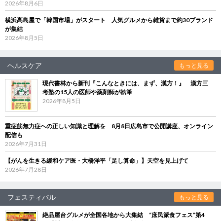
2026年8月6日
横浜高島屋で「韓国市場」がスタート 人気グルメから雑貨まで約30ブランド
が集結
2026年8月5日
ヘルスケア
もっと見る
現代書林から新刊『こんなときには、まず、漢方！』 漢方三
考塾の15人の医師や薬剤師が執筆
2026年8月5日
重症筋無力症への正しい知識と理解を 8月8日広島市で公開講座、オンライン
配信も
2026年7月31日
【がんを生きる緩和ケア医・大橋洋平「足し算命」】天空を見上げて
2026年7月28日
フェスティバル
もっと見る
絶品屋台グルメが全国各地から大集結 “庶民派食フェス”第4