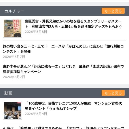
カルチャー
もっと見る
豊臣秀吉・秀長兄弟ゆかりの地を巡るスタンプラリーがスター
ト 和歌山市内5カ所・近畿6カ所を巡り限定グッズをもらおう
2026年8月8日
旅の思い出を五・七・五で！ エースが「かばんの日」に合わせ「旅行川柳コ
ンテスト」を開催
2026年8月7日
東野圭吾が選んだ「記憶に残る一文」はどれ？ 最新作『永遠の記憶』発売で
読者参加型キャンペーン
2026年8月7日
動画
もっと見る
「100歳現役」目指すシニア1500人が集結 マンション管理代
務員イベント「うぇるねすシップ」
2026年8月4日
AI時代、「暗黙知」は継承できるのか 「デジブレ」説明会／ラウンドテーブ