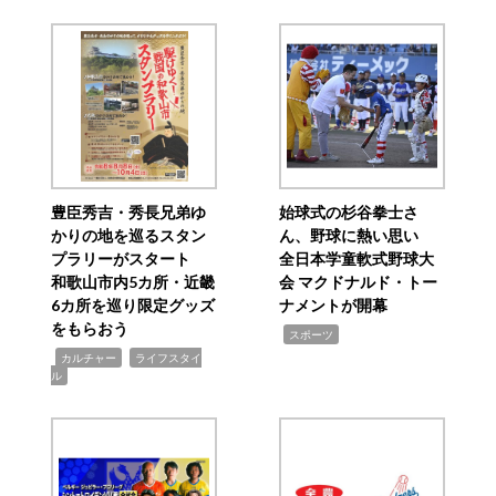
豊臣秀吉・秀長兄弟ゆ
始球式の杉谷拳士さ
かりの地を巡るスタン
ん、野球に熱い思い
プラリーがスタート
全日本学童軟式野球大
和歌山市内5カ所・近畿
会 マクドナルド・トー
6カ所を巡り限定グッズ
ナメントが開幕
をもらおう
,
スポーツ
,
,
カルチャー
ライフスタイ
ル