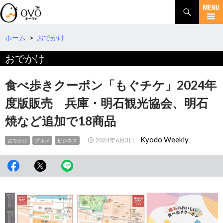
検
索
コ
ン
テ
ホーム
>
おでかけ
ン
おでかけ
ツ
へ
移
食べ歩きクーポン「もぐチケ」2024年
動
度版販売 兵庫・明石観光協会、明石
焼など追加で18商品
Kyodo Weekly
2024年6月3日
おでかけ
グルメ
ビジネス