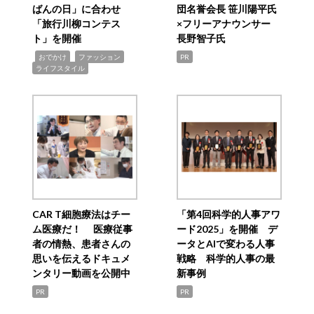
ばんの日」に合わせ
団名誉会長 笹川陽平氏
「旅行川柳コンテス
×フリーアナウンサー
ト」を開催
長野智子氏
,
,
,
おでかけ
ファッション
PR
ライフスタイル
CAR T細胞療法はチー
「第4回科学的人事アワ
ム医療だ！ 医療従事
ード2025」を開催 デ
者の情熱、患者さんの
ータとAIで変わる人事
思いを伝えるドキュメ
戦略 科学的人事の最
ンタリー動画を公開中
新事例
PR
PR