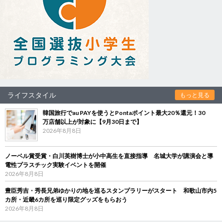
ライフスタイル
もっと見る
韓国旅行でau PAYを使うとPontaポイント最大20％還元！30
万店舗以上が対象に【9月30日まで】
2026年8月8日
ノーベル賞受賞・白川英樹博士が小中高生を直接指導 名城大学が講演会と導
電性プラスチック実験イベントを開催
2026年8月8日
豊臣秀吉・秀長兄弟ゆかりの地を巡るスタンプラリーがスタート 和歌山市内5
カ所・近畿6カ所を巡り限定グッズをもらおう
2026年8月8日