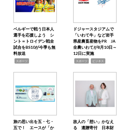
ベルギーで戦う日本人
ドジャースタジアムで
選手を応援しよう シ
「いわて牛」など岩手
ント＝トロイデン戦全
県産農畜産物をPR JA
試合をBS10が今季も無
全農いわてが8月10日～
料放送
12日に実施
,
,
,
スポーツ
スポーツ
ビジネス
旅の思い出を五・七・
故人の「想い」かなえ
五で！ エースが「か
る 遺贈寄付 日本財