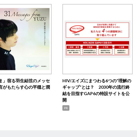
ま」宿る羽生結弦のメッセ
HIV/エイズにまつわる6つの“理解の
言がもたらす心の平穏と潤
ギャップ”とは？ 2030年の流行終
結を目指すGAP6の特設サイトを公
開
PR