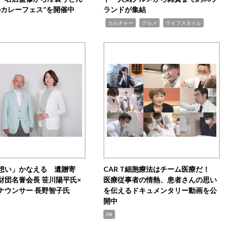
のカレーフェス”を開催中
ランドが集結
,
,
,
カルチャー
グルメ
ライフスタイル
想い」かなえる 遺贈寄
CAR T細胞療法はチーム医療だ！
財団名誉会長 笹川陽平氏×
医療従事者の情熱、患者さんの思い
ナウンサー 長野智子氏
を伝えるドキュメンタリー動画を公
開中
PR