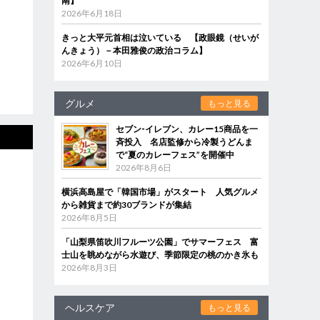
南】
2026年6月18日
きっと大平元首相は泣いている 【政眼鏡（せいが
んきょう）－本田雅俊の政治コラム】
2026年6月10日
グルメ
もっと見る
セブン‐イレブン、カレー15商品を一
斉投入 名店監修から冷製うどんま
で“夏のカレーフェス”を開催中
2026年8月6日
横浜高島屋で「韓国市場」がスタート 人気グルメ
から雑貨まで約30ブランドが集結
2026年8月5日
「山梨県笛吹川フルーツ公園」でサマーフェス 富
士山を眺めながら水遊び、季節限定の桃のかき氷も
2026年8月3日
ヘルスケア
もっと見る