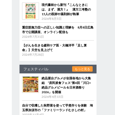
現代書林から新刊『こんなときに
は、まず、漢方！』 漢方三考塾の
15人の医師や薬剤師が執筆
2026年8月5日
重症筋無力症への正しい知識と理解を 8月8日広島
市で公開講座、オンライン配信も
2026年7月31日
【がんを生きる緩和ケア医・大橋洋平「足し算
命」】天空を見上げて
2026年7月28日
フェスティバル
もっと見る
絶品屋台グルメが全国各地から大集
結 “庶民派食フェス”第4回「川口×
絶品グルメビール＆日本酒祭り
2026」を開催
2026年4月15日
自分で収穫した秋野菜を使って芋煮作りを体験 埼
玉県加須市の「ファミリーランドむさしの村」
2025年11月4日