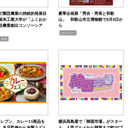
で園芸農業の持続的発展目
夏季企画展「秀吉・秀長と和歌
留米工業大学が「ふくおか
山」 和歌山市立博物館で8月8日か
芸農業創出コンソーシア
ら
,
カルチャー
社会
イレブン、カレー15商品を
横浜高島屋で「韓国市場」がスター
 名店監修から冷製うどん
ト 人気グルメから雑貨まで約30ブ