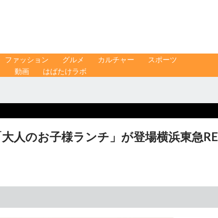
ファッション
グルメ
カルチャー
スポーツ
ス
動画
はばたけラボ
「大人のお子様ランチ」が登場横浜東急RE