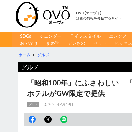
OVO [オーヴォ]
話題の情報を発信するサイト
コンテンツへ移動
検
SDGs
ジェンダー
ライフスタイル
エンタメ
索
おでかけ
まめ学
デジもの
ペット
ビジネ
ホーム
>
グルメ
グルメ
「昭和100年」にふさわしい 
ホテルがGW限定で提供
2025年4月14日
グルメ