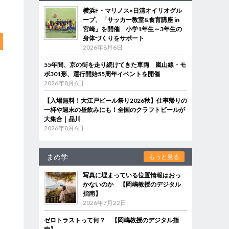
横浜F・マリノス×日清オイリオグル
ープ、「サッカー教室&食育講座 in
宮崎」を開催 小学1年生～3年生の
身体づくりをサポート
2026年8月6日
55年間、京の街を走り続けてきた車両 嵐山線・モ
ボ301形、運行開始55周年イベントを開催
2026年8月6日
【入場無料！大江戸ビール祭り2026秋】仕事帰りの
一杯や週末の昼飲みにも！全国のクラフトビールが
大集合｜品川
2026年8月6日
まめ学
もっと見る
写真に埋まっている位置情報はおっ
かないのか 【岡嶋教授のデジタル
指南】
2026年7月22日
ゼロトラストって何？ 【岡嶋教授のデジタル指