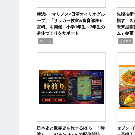
横浜F・マリノス×日清オイリオグル
先端技術
ープ、「サッカー教室&食育講座 in
指す 久
宮崎」を開催 小学1年生～3年生の
未来型園
身体づくりをサポート
ム」参画
,
,
,
スポーツ
ビジネス
日本史と世界史を旅するRPG 「時
セブン‐
渡り」、iOS/Androidで配信開始
一斉投入