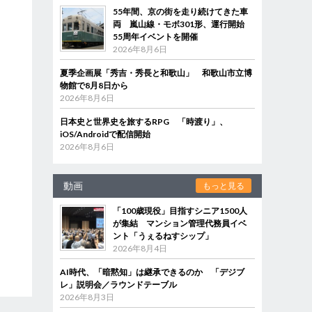
55年間、京の街を走り続けてきた車
両 嵐山線・モボ301形、運行開始
55周年イベントを開催
2026年8月6日
夏季企画展「秀吉・秀長と和歌山」 和歌山市立博
物館で8月8日から
2026年8月6日
日本史と世界史を旅するRPG 「時渡り」、
iOS/Androidで配信開始
2026年8月6日
動画
もっと見る
「100歳現役」目指すシニア1500人
が集結 マンション管理代務員イベ
ント「うぇるねすシップ」
2026年8月4日
AI時代、「暗黙知」は継承できるのか 「デジブ
レ」説明会／ラウンドテーブル
2026年8月3日