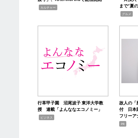
まで“夏
,
カルチャー
,
グルメ
行革甲子園 沼尾波子 東洋大学教
故人の「
授 連載「よんななエコノミー」
付 日本
フリーア
,
ビジネス
PR