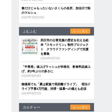
春だけじゃもったいないさくらの名所、加治川で秋
のマルシェ
2025年10月23日
ふむふむ
もっと見る
四日市の公害克服の歴史を伝える絵
本『スモックリン』制作プロジェク
ト クラウドファンディングで支援
を募集
2026年8月5日
「中東発」値上げラッシュが本格化 飲食料品値上
げ、約3年ぶりの多さに
2026年8月4日
物価高でも「夏は家族で長距離ドライブ」 宿泊ド
ライブ予算4万円超、渋滞・猛暑への備えも必須
2026年8月3日
カルチャー
もっと見る