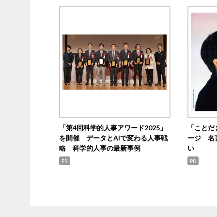
「第4回科学的人事アワード2025」
「ことだ
を開催 データとAIで変わる人事戦
ージ 名
略 科学的人事の最新事例
い
PR
PR