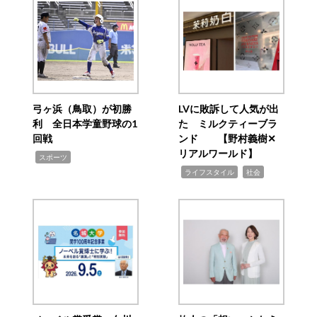
弓ヶ浜（鳥取）が初勝
LVに敗訴して人気が出
利 全日本学童野球の1
た ミルクティーブラ
回戦
ンド 【野村義樹✕
リアルワールド】
,
スポーツ
,
,
ライフスタイル
社会