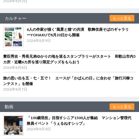
2026年8月3日
カルチャー
もっと見る
6人の作家が描く“風景と猫”の共演 歌舞伎座そばのギャラリ
ーYOHAKUで8月20日から開催
2026年8月9日
豊臣秀吉・秀長兄弟ゆかりの地を巡るスタンプラリーがスタート 和歌山市内5
カ所・近畿6カ所を巡り限定グッズをもらおう
2026年8月8日
旅の思い出を五・七・五で！ エースが「かばんの日」に合わせ「旅行川柳コ
ンテスト」を開催
2026年8月7日
動画
もっと見る
「100歳現役」目指すシニア1500人が集結 マンション管理代
務員イベント「うぇるねすシップ」
2026年8月4日