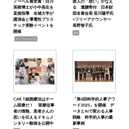
ノーベル賞受賞・白川
故人の「想い」かなえ
英樹博士が小中高生を
る 遺贈寄付 日本財
直接指導 名城大学が
団名誉会長 笹川陽平氏
講演会と導電性プラス
×フリーアナウンサー
チック実験イベントを
長野智子氏
開催
PR
,
ライフスタイル
CAR T細胞療法はチー
「第4回科学的人事アワ
ム医療だ！ 医療従事
ード2025」を開催 デ
者の情熱、患者さんの
ータとAIで変わる人事
思いを伝えるドキュメ
戦略 科学的人事の最
ンタリー動画を公開中
新事例