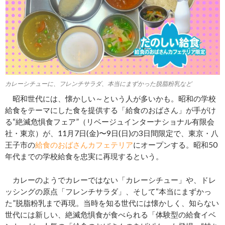
カレーシチューに、フレンチサラダ、本当にまずかった脱脂粉乳など
昭和世代には、懐かしい～という人が多いかも。昭和の学校
給食をテーマにした食を提供する「給食のおばさん」が手がけ
る“絶滅危惧食フェア”（リベージュインターナショナル有限会
社・東京）が、11月7日(金)〜9日(日)の3日間限定で、東京・八
王子市の
給食のおばさんカフェテリア
にオープンする。昭和50
年代までの学校給食を忠実に再現するという。
カレーのようでカレーではない「カレーシチュー」や、ドレ
ッシングの原点「フレンチサラダ」、そして“本当にまずかっ
た”脱脂粉乳まで再現。当時を知る世代には懐かしく、知らない
世代には新しい、絶滅危惧食が食べられる「体験型の給食イベ