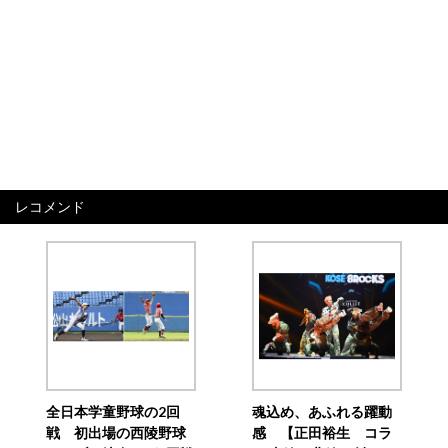
レコメンド
全日本学童野球の2回
魂込め、あふれる躍動
戦 初出場の西陵野球
感 【正田裕生 コラ