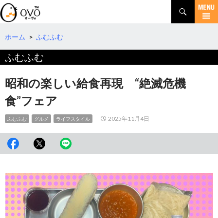
検
索
コ
ン
テ
ホーム
>
ふむふむ
ン
ふむふむ
ツ
へ
移
昭和の楽しい給食再現 “絶滅危機
動
食”フェア
2025年11月4日
ふむふむ
グルメ
ライフスタイル