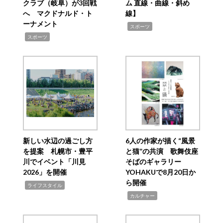
クラブ（岐阜）が3回戦
ム 直線・曲線・斜め
へ マクドナルド・ト
線】
ーナメント
,
スポーツ
,
スポーツ
新しい水辺の過ごし方
6人の作家が描く“風景
を提案 札幌市・豊平
と猫”の共演 歌舞伎座
川でイベント「川見
そばのギャラリー
2026」を開催
YOHAKUで8月20日か
ら開催
,
ライフスタイル
,
カルチャー