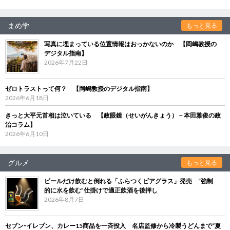
まめ学
もっと見る
写真に埋まっている位置情報はおっかないのか 【岡嶋教授の
デジタル指南】
2026年7月22日
ゼロトラストって何？ 【岡嶋教授のデジタル指南】
2026年6月18日
きっと大平元首相は泣いている 【政眼鏡（せいがんきょう）－本田雅俊の政
治コラム】
2026年6月10日
グルメ
もっと見る
ビールだけ飲むと倒れる「ふらつくビアグラス」発売 “強制
的に水を飲む”仕掛けで適正飲酒を後押し
2026年8月7日
セブン‐イレブン、カレー15商品を一斉投入 名店監修から冷製うどんまで“夏