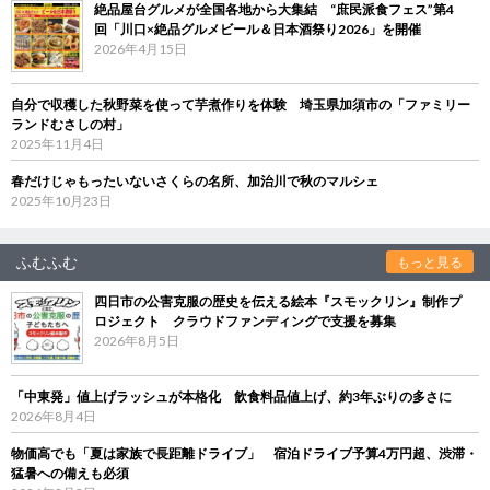
絶品屋台グルメが全国各地から大集結 “庶民派食フェス”第4
回「川口×絶品グルメビール＆日本酒祭り2026」を開催
2026年4月15日
自分で収穫した秋野菜を使って芋煮作りを体験 埼玉県加須市の「ファミリー
ランドむさしの村」
2025年11月4日
春だけじゃもったいないさくらの名所、加治川で秋のマルシェ
2025年10月23日
ふむふむ
もっと見る
四日市の公害克服の歴史を伝える絵本『スモックリン』制作プ
ロジェクト クラウドファンディングで支援を募集
2026年8月5日
「中東発」値上げラッシュが本格化 飲食料品値上げ、約3年ぶりの多さに
2026年8月4日
物価高でも「夏は家族で長距離ドライブ」 宿泊ドライブ予算4万円超、渋滞・
猛暑への備えも必須