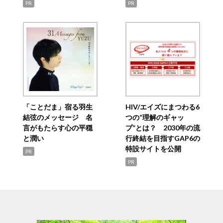
PR
PR
「ことだま」宿る羽生
HIV/エイズにまつわる6
結弦のメッセージ 名
つの“理解のギャッ
言がもたらす心の平穏
プ”とは？ 2030年の流
と潤い
行終結を目指すGAP6の
特設サイトを公開
PR
PR