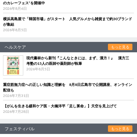
のカレーフェス”を開催中
2026年8月6日
横浜高島屋で「韓国市場」がスタート 人気グルメから雑貨まで約30ブランド
が集結
2026年8月5日
ヘルスケア
もっと見る
現代書林から新刊『こんなときには、まず、漢方！』 漢方三
考塾の15人の医師や薬剤師が執筆
2026年8月5日
重症筋無力症への正しい知識と理解を 8月8日広島市で公開講座、オンライン
配信も
2026年7月31日
【がんを生きる緩和ケア医・大橋洋平「足し算命」】天空を見上げて
2026年7月28日
フェスティバル
もっと見る