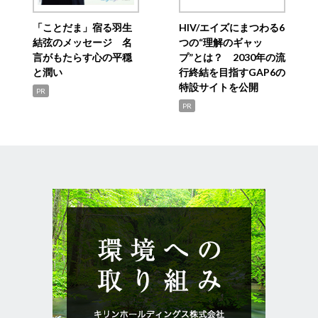
「ことだま」宿る羽生
HIV/エイズにまつわる6
結弦のメッセージ 名
つの“理解のギャッ
言がもたらす心の平穏
プ”とは？ 2030年の流
と潤い
行終結を目指すGAP6の
特設サイトを公開
PR
PR