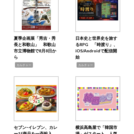
夏季企画展「秀吉・秀
日本史と世界史を旅す
長と和歌山」 和歌山
るRPG 「時渡り」、
市立博物館で8月8日か
iOS/Androidで配信開
ら
始
,
,
カルチャー
カルチャー
セブン‐イレブン、カレ
横浜高島屋で「韓国市
ー15商品を一斉投入
場」がスタート 人気