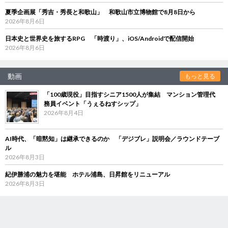
夏季企画展「秀吉・秀長と和歌山」 和歌山市立博物館で8月8日から
2026年8月6日
日本史と世界史を旅するRPG 「時渡り」、iOS/Androidで配信開始
2026年8月6日
動画
もっと見る
「100歳現役」目指すシニア1500人が集結 マンション管理代
務員イベント「うぇるねすシップ」
2026年8月4日
AI時代、「暗黙知」は継承できるのか 「デジブレ」説明会／ラウンドテーブ
ル
2026年8月3日
紀伊勝浦の魅力を堪能 ホテル浦島、日昇館をリニューアル
2026年8月3日