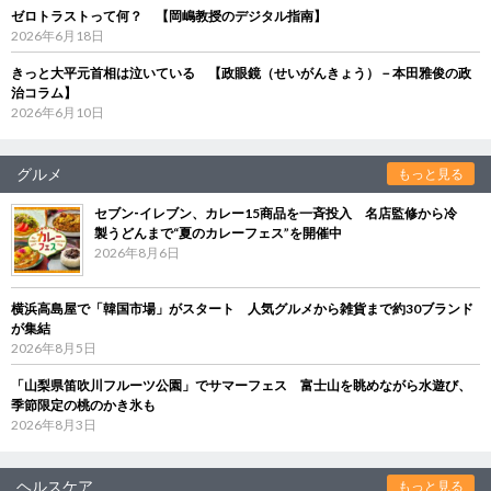
ゼロトラストって何？ 【岡嶋教授のデジタル指南】
2026年6月18日
きっと大平元首相は泣いている 【政眼鏡（せいがんきょう）－本田雅俊の政
治コラム】
2026年6月10日
グルメ
もっと見る
セブン‐イレブン、カレー15商品を一斉投入 名店監修から冷
製うどんまで“夏のカレーフェス”を開催中
2026年8月6日
横浜高島屋で「韓国市場」がスタート 人気グルメから雑貨まで約30ブランド
が集結
2026年8月5日
「山梨県笛吹川フルーツ公園」でサマーフェス 富士山を眺めながら水遊び、
季節限定の桃のかき氷も
2026年8月3日
ヘルスケア
もっと見る