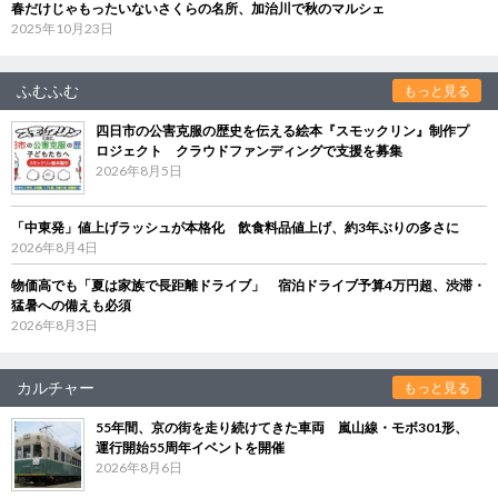
春だけじゃもったいないさくらの名所、加治川で秋のマルシェ
2025年10月23日
ふむふむ
もっと見る
四日市の公害克服の歴史を伝える絵本『スモックリン』制作プ
ロジェクト クラウドファンディングで支援を募集
2026年8月5日
「中東発」値上げラッシュが本格化 飲食料品値上げ、約3年ぶりの多さに
2026年8月4日
物価高でも「夏は家族で長距離ドライブ」 宿泊ドライブ予算4万円超、渋滞・
猛暑への備えも必須
2026年8月3日
カルチャー
もっと見る
55年間、京の街を走り続けてきた車両 嵐山線・モボ301形、
運行開始55周年イベントを開催
2026年8月6日