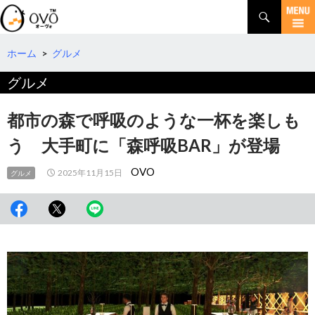
検
索
コ
ン
テ
ホーム
>
グルメ
ン
グルメ
ツ
へ
移
都市の森で呼吸のような一杯を楽しも
動
う 大手町に「森呼吸BAR」が登場
OVO
2025年11月15日
グルメ