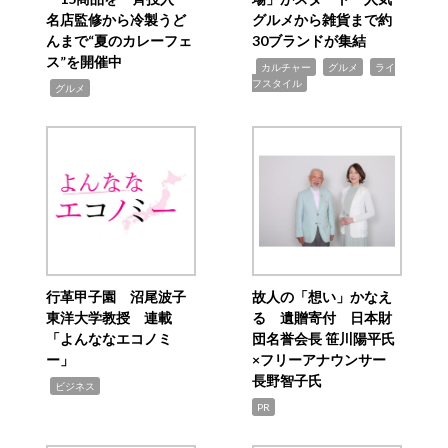
名店監修から冷製うど
グルメから雑貨まで約
んまで“夏のカレーフェ
30ブランドが集結
ス”を開催中
,
,
,
カルチャー
グルメ
ライ
フスタイル
,
グルメ
行革甲子園 沼尾波子
故人の「想い」かなえ
東洋大学教授 連載
る 遺贈寄付 日本財
「よんななエコノミ
団名誉会長 笹川陽平氏
ー」
×フリーアナウンサー
長野智子氏
,
ビジネス
PR