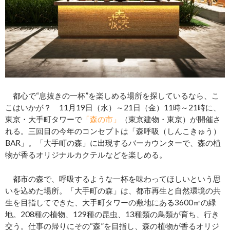
都心で“息抜きの一杯”を楽しめる場所を探しているなら、こ
こはいかが？ 11月19日（水）～21日（金）11時～21時に、
東京・大手町タワーで
「森の市」
（東京建物・東京）が開催さ
れる。三回目の今年のコンセプトは「森呼吸（しんこきゅう）
BAR」。「大手町の森」に出現するバーカウンターで、森の植
物が香るオリジナルカクテルなどを楽しめる。
都市の森で、呼吸するような一杯を味わってほしいという思
いを込めた場所。「大手町の森」は、都市再生と自然環境の共
生を目指してできた、大手町タワーの敷地にある3600㎡の緑
地。208種の植物、129種の昆虫、13種類の鳥類が育ち、行き
交う。仕事の帰りにその“森”を目指し、森の植物が香るオリジ