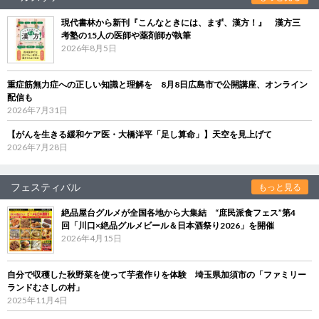
現代書林から新刊『こんなときには、まず、漢方！』 漢方三
考塾の15人の医師や薬剤師が執筆
2026年8月5日
重症筋無力症への正しい知識と理解を 8月8日広島市で公開講座、オンライン
配信も
2026年7月31日
【がんを生きる緩和ケア医・大橋洋平「足し算命」】天空を見上げて
2026年7月28日
フェスティバル
もっと見る
絶品屋台グルメが全国各地から大集結 “庶民派食フェス”第4
回「川口×絶品グルメビール＆日本酒祭り2026」を開催
2026年4月15日
自分で収穫した秋野菜を使って芋煮作りを体験 埼玉県加須市の「ファミリー
ランドむさしの村」
2025年11月4日