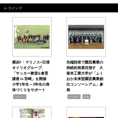
レコメンド
横浜F・マリノス×日清
先端技術で園芸農業の
オイリオグループ、
持続的発展目指す 久
「サッカー教室&食育
留米工業大学が「ふく
講座 in 宮崎」を開催
おか未来型園芸農業創
小学1年生～3年生の身
出コンソーシアム」参
体づくりをサポート
画
,
,
,
スポーツ
ビジネス
社会