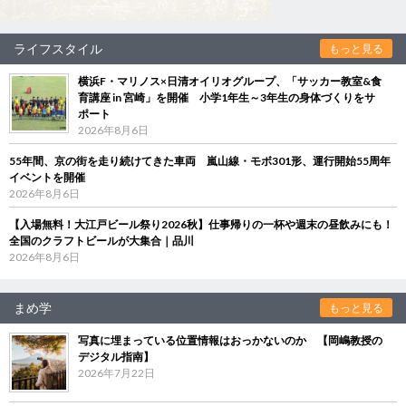
ライフスタイル
もっと見る
横浜F・マリノス×日清オイリオグループ、「サッカー教室&食
育講座 in 宮崎」を開催 小学1年生～3年生の身体づくりをサ
ポート
2026年8月6日
55年間、京の街を走り続けてきた車両 嵐山線・モボ301形、運行開始55周年
イベントを開催
2026年8月6日
【入場無料！大江戸ビール祭り2026秋】仕事帰りの一杯や週末の昼飲みにも！
全国のクラフトビールが大集合｜品川
2026年8月6日
まめ学
もっと見る
写真に埋まっている位置情報はおっかないのか 【岡嶋教授の
デジタル指南】
2026年7月22日