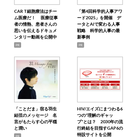
CAR T細胞療法はチー
「第4回科学的人事アワ
ム医療だ！ 医療従事
ード2025」を開催 デ
者の情熱、患者さんの
ータとAIで変わる人事
思いを伝えるドキュメ
戦略 科学的人事の最
ンタリー動画を公開中
新事例
PR
PR
「ことだま」宿る羽生
HIV/エイズにまつわる6
結弦のメッセージ 名
つの“理解のギャッ
言がもたらす心の平穏
プ”とは？ 2030年の流
と潤い
行終結を目指すGAP6の
特設サイトを公開
PR