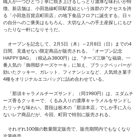
職人が一つひとつ丁寧に焼き上げるしっとり濃厚な味わいが特
徴。新店舗は、小田急線町田駅直結という抜群のアクセスを誇
る「小田急百貨店町田店」の地下食品フロアに誕生する。日々
の自分へのご褒美はもちろん、大切な人への手土産探しにもぴ
ったりな一軒になりそうだ。
オープンを記念して、2月5日（木）～2月8日（日）までの4
日間、見逃せない限定商品が販売される。「オープン記念
HAPPY BAG」（税込み3800円）は、“チーズ三昧”な福袋。一
番人気の「御用邸チーズケーキ」に加え、ブラックペッパーが
効いたクッキー、ガレット、フィナンシェなど、人気焼き菓子
4種をオリジナルエコバッグに詰め合わせている。
「那須キャラメルチーズサンド」（同1980円）は、エダムチ
ーズ香るクッキーで、くるみ入りの濃厚キャラメルをサンドし
たリッチな味わい。普段は栃木の「那須本店」でしか手に入ら
ないレア商品だが、今回、町田で特別に販売される。
それぞれ100個の数量限定販売で、販売期間内でもなくなり
次第終売。