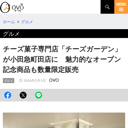
検
索
コ
ン
テ
ホーム
>
グルメ
ン
グルメ
ツ
へ
移
チーズ菓子専門店「チーズガーデン」
動
が小田急町田店に 魅力的なオープン
記念商品も数量限定販売
OVO
2026年2月1日
グルメ