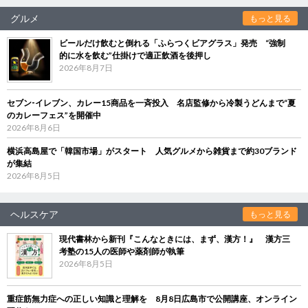
グルメ
もっと見る
ビールだけ飲むと倒れる「ふらつくビアグラス」発売 “強制
的に水を飲む”仕掛けで適正飲酒を後押し
2026年8月7日
セブン‐イレブン、カレー15商品を一斉投入 名店監修から冷製うどんまで“夏
のカレーフェス”を開催中
2026年8月6日
横浜高島屋で「韓国市場」がスタート 人気グルメから雑貨まで約30ブランド
が集結
2026年8月5日
ヘルスケア
もっと見る
現代書林から新刊『こんなときには、まず、漢方！』 漢方三
考塾の15人の医師や薬剤師が執筆
2026年8月5日
重症筋無力症への正しい知識と理解を 8月8日広島市で公開講座、オンライン