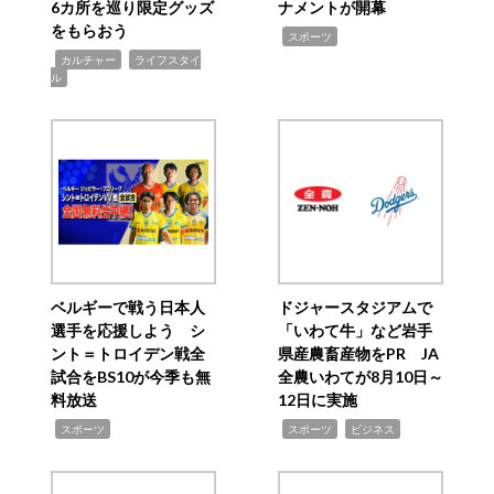
6カ所を巡り限定グッズ
ナメントが開幕
をもらおう
,
スポーツ
,
,
カルチャー
ライフスタイ
ル
ベルギーで戦う日本人
ドジャースタジアムで
選手を応援しよう シ
「いわて牛」など岩手
ント＝トロイデン戦全
県産農畜産物をPR JA
試合をBS10が今季も無
全農いわてが8月10日～
料放送
12日に実施
,
,
,
スポーツ
スポーツ
ビジネス