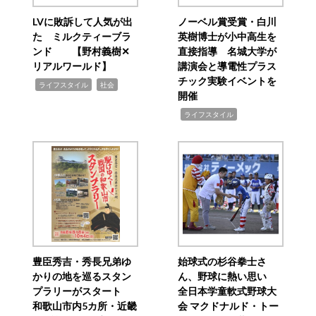
LVに敗訴して人気が出
ノーベル賞受賞・白川
た ミルクティーブラ
英樹博士が小中高生を
ンド 【野村義樹✕
直接指導 名城大学が
リアルワールド】
講演会と導電性プラス
チック実験イベントを
,
,
ライフスタイル
社会
開催
,
ライフスタイル
豊臣秀吉・秀長兄弟ゆ
始球式の杉谷拳士さ
かりの地を巡るスタン
ん、野球に熱い思い
プラリーがスタート
全日本学童軟式野球大
和歌山市内5カ所・近畿
会 マクドナルド・トー