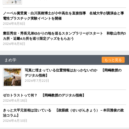
ノーベル賞受賞・白川英樹博士が小中高生を直接指導 名城大学が講演会と導
電性プラスチック実験イベントを開催
2026年8月8日
豊臣秀吉・秀長兄弟ゆかりの地を巡るスタンプラリーがスタート 和歌山市内5
カ所・近畿6カ所を巡り限定グッズをもらおう
2026年8月8日
まめ学
もっと見る
写真に埋まっている位置情報はおっかないのか 【岡嶋教授の
デジタル指南】
2026年7月22日
ゼロトラストって何？ 【岡嶋教授のデジタル指南】
2026年6月18日
きっと大平元首相は泣いている 【政眼鏡（せいがんきょう）－本田雅俊の政
治コラム】
2026年6月10日