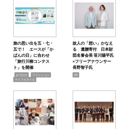
旅の思い出を五・七・
故人の「想い」かなえ
五で！ エースが「か
る 遺贈寄付 日本財
ばんの日」に合わせ
団名誉会長 笹川陽平氏
「旅行川柳コンテス
×フリーアナウンサー
ト」を開催
長野智子氏
,
,
,
おでかけ
ファッション
PR
ライフスタイル