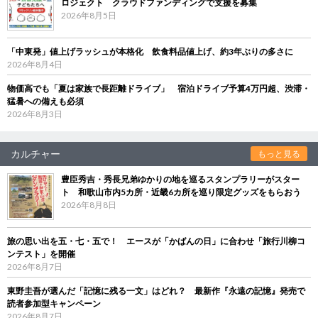
ロジェクト クラウドファンディングで支援を募集
2026年8月5日
「中東発」値上げラッシュが本格化 飲食料品値上げ、約3年ぶりの多さに
2026年8月4日
物価高でも「夏は家族で長距離ドライブ」 宿泊ドライブ予算4万円超、渋滞・
猛暑への備えも必須
2026年8月3日
カルチャー
もっと見る
豊臣秀吉・秀長兄弟ゆかりの地を巡るスタンプラリーがスター
ト 和歌山市内5カ所・近畿6カ所を巡り限定グッズをもらおう
2026年8月8日
旅の思い出を五・七・五で！ エースが「かばんの日」に合わせ「旅行川柳コ
ンテスト」を開催
2026年8月7日
東野圭吾が選んだ「記憶に残る一文」はどれ？ 最新作『永遠の記憶』発売で
読者参加型キャンペーン
2026年8月7日