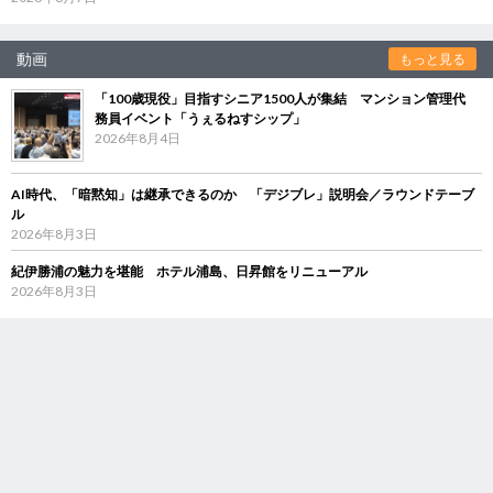
動画
もっと見る
「100歳現役」目指すシニア1500人が集結 マンション管理代
務員イベント「うぇるねすシップ」
2026年8月4日
AI時代、「暗黙知」は継承できるのか 「デジブレ」説明会／ラウンドテーブ
ル
2026年8月3日
紀伊勝浦の魅力を堪能 ホテル浦島、日昇館をリニューアル
2026年8月3日