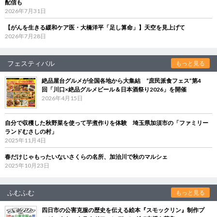
配信も
2026年7月31日
【がんを生きる緩和ケア医・大橋洋平「足し算命」】天空を見上げて
2026年7月28日
フェスティバル
もっと見る
絶品屋台グルメが全国各地から大集結 “庶民派食フェス”第4
回「川口×絶品グルメビール＆日本酒祭り2026」を開催
2026年4月15日
自分で収穫した秋野菜を使って芋煮作りを体験 埼玉県加須市の「ファミリー
ランドむさしの村」
2025年11月4日
春だけじゃもったいないさくらの名所、加治川で秋のマルシェ
2025年10月23日
ふむふむ
もっと見る
四日市の公害克服の歴史を伝える絵本『スモックリン』制作プ