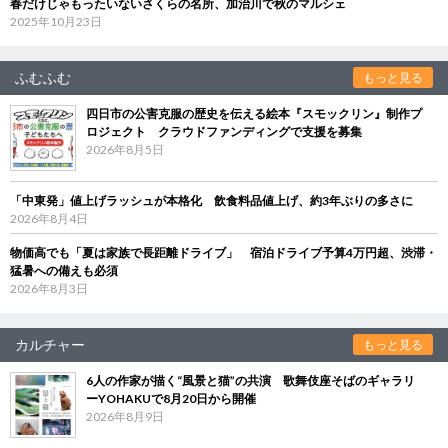
春だけじゃもったいないさくらの名所、加治川で秋のマルシェ
2025年10月23日
ふむふむ
もっと見る
四日市の公害克服の歴史を伝える絵本『スモックリン』制作プ
ロジェクト クラウドファンディングで支援を募集
2026年8月5日
「中東発」値上げラッシュが本格化 飲食料品値上げ、約3年ぶりの多さに
2026年8月4日
物価高でも「夏は家族で長距離ドライブ」 宿泊ドライブ予算4万円超、渋滞・
猛暑への備えも必須
2026年8月3日
カルチャー
もっと見る
6人の作家が描く“風景と猫”の共演 歌舞伎座そばのギャラリ
ーYOHAKUで8月20日から開催
2026年8月9日