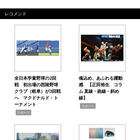
レコメンド
全日本学童野球の2回
魂込め、あふれる躍動
戦 初出場の西陵野球
感 【正田裕生 コラ
クラブ（岐阜）が3回戦
ム 直線・曲線・斜め
へ マクドナルド・ト
線】
ーナメント
,
スポーツ
,
スポーツ