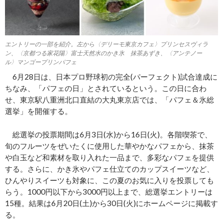
エントリーの一部を紹介。左から〈デリーモ東京カフェ〉プリンセスヴィラ
ン、〈京都つる家花陽〉富士天然水のかき氷 抹茶あずき、〈アンテノー
ル〉マンゴープリンパフェ
6月28日は、日本プロ野球初の完全(パーフェクト)試合達成に
ちなみ、「パフェの日」とされているという。この日に合わ
せ、東京駅八重洲北口直結の大丸東京店では、「パフェ＆氷総
選挙」を開催する。
総選挙の投票期間は6月3日(水)から16日(火)。各階喫茶で、
旬のフルーツをぜいたくに使用した華やかなパフェから、抹茶
や白玉など和素材を取り入れた一品まで、多彩なパフェを提供
する。さらに、かき氷やパフェ仕立てのカップスイーツなど、
ひんやりスイーツも対象に、この夏のお気に入りを投票しても
らう。1000円以下から3000円以上まで、総選挙エントリーは
15種。結果は6月20日(土)から30日(火)にホームページに掲載す
る。