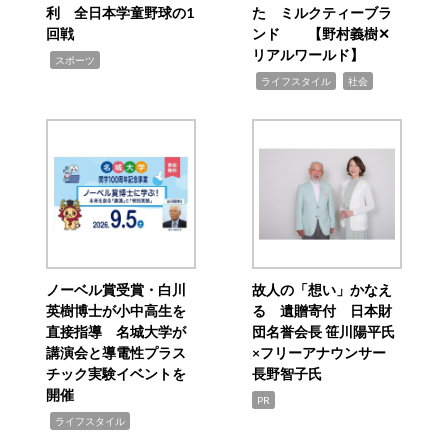
利 全日本学童野球の1
た ミルクティーブラ
回戦
ンド 【野村義樹✕
リアルワールド】
,
スポーツ
,
,
ライフスタイル
社会
ノーベル賞受賞・白川
故人の「想い」かなえ
英樹博士が小中高生を
る 遺贈寄付 日本財
直接指導 名城大学が
団名誉会長 笹川陽平氏
講演会と導電性プラス
×フリーアナウンサー
チック実験イベントを
長野智子氏
開催
PR
,
ライフスタイル