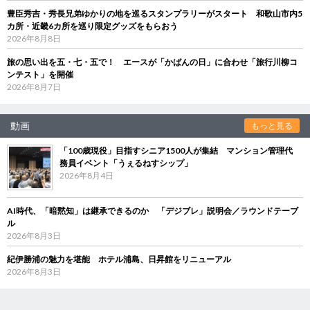
豊臣秀吉・秀長兄弟ゆかりの地を巡るスタンプラリーがスタート 和歌山市内5
カ所・近畿6カ所を巡り限定グッズをもらおう
2026年8月8日
旅の思い出を五・七・五で！ エースが「かばんの日」に合わせ「旅行川柳コ
ンテスト」を開催
2026年8月7日
動画
もっと見る
「100歳現役」目指すシニア1500人が集結 マンション管理代
務員イベント「うぇるねすシップ」
2026年8月4日
AI時代、「暗黙知」は継承できるのか 「デジブレ」説明会／ラウンドテーブ
ル
2026年8月3日
紀伊勝浦の魅力を堪能 ホテル浦島、日昇館をリニューアル
2026年8月3日