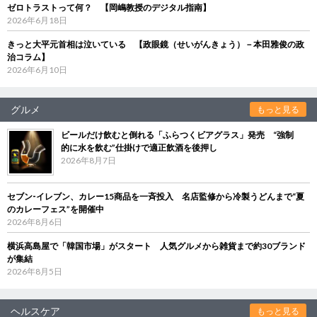
ゼロトラストって何？ 【岡嶋教授のデジタル指南】
2026年6月18日
きっと大平元首相は泣いている 【政眼鏡（せいがんきょう）－本田雅俊の政
治コラム】
2026年6月10日
グルメ
もっと見る
ビールだけ飲むと倒れる「ふらつくビアグラス」発売 “強制
的に水を飲む”仕掛けで適正飲酒を後押し
2026年8月7日
セブン‐イレブン、カレー15商品を一斉投入 名店監修から冷製うどんまで“夏
のカレーフェス”を開催中
2026年8月6日
横浜高島屋で「韓国市場」がスタート 人気グルメから雑貨まで約30ブランド
が集結
2026年8月5日
ヘルスケア
もっと見る