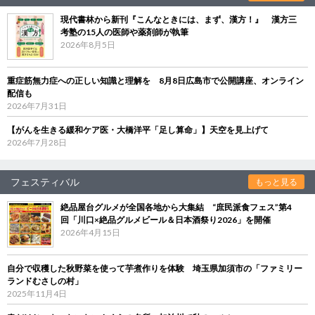
現代書林から新刊『こんなときには、まず、漢方！』 漢方三
考塾の15人の医師や薬剤師が執筆
2026年8月5日
重症筋無力症への正しい知識と理解を 8月8日広島市で公開講座、オンライン
配信も
2026年7月31日
【がんを生きる緩和ケア医・大橋洋平「足し算命」】天空を見上げて
2026年7月28日
フェスティバル
もっと見る
絶品屋台グルメが全国各地から大集結 “庶民派食フェス”第4
回「川口×絶品グルメビール＆日本酒祭り2026」を開催
2026年4月15日
自分で収穫した秋野菜を使って芋煮作りを体験 埼玉県加須市の「ファミリー
ランドむさしの村」
2025年11月4日