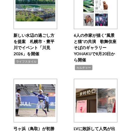
新しい水辺の過ごし方
6人の作家が描く“風景
を提案 札幌市・豊平
と猫”の共演 歌舞伎座
川でイベント「川見
そばのギャラリー
2026」を開催
YOHAKUで8月20日か
ら開催
,
ライフスタイル
,
カルチャー
弓ヶ浜（鳥取）が初勝
LVに敗訴して人気が出