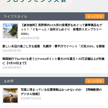
ライフスタイル
もっと見る
【参加無料】長野県内12カ所の発電所をめぐって豪華賞品をゲ
ット！「ぐるーっと！信州ダムめぐり 発電所スタンプラリー
2026」
2026年8月9日
新しい水辺の過ごし方を提案 札幌市・豊平川でイベント「川見2026」を開催
2026年8月9日
韓国旅行でau PAYを使うとPontaポイント最大20％還元！30万店舗以上が対象
に【9月30日まで】
2026年8月8日
まめ学
もっと見る
写真に埋まっている位置情報はおっかないのか 【岡嶋教授の
デジタル指南】
2026年7月22日