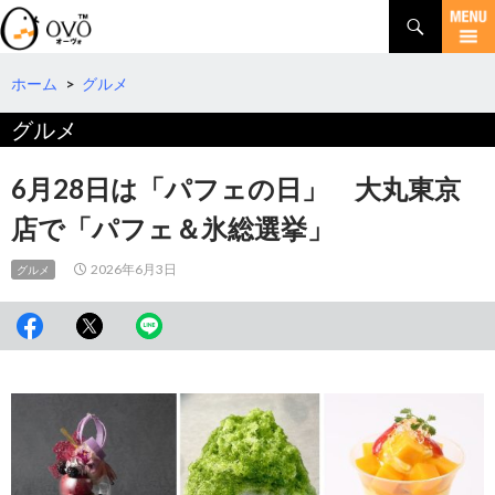
検
索
コ
ン
テ
ホーム
>
グルメ
ン
グルメ
ツ
へ
移
6月28日は「パフェの日」 大丸東京
動
店で「パフェ＆氷総選挙」
2026年6月3日
グルメ