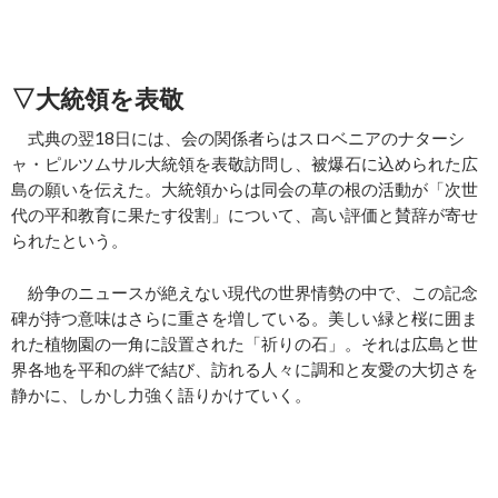
▽大統領を表敬
式典の翌18日には、会の関係者らはスロベニアのナターシ
ャ・ピルツムサル大統領を表敬訪問し、被爆石に込められた広
島の願いを伝えた。大統領からは同会の草の根の活動が「次世
代の平和教育に果たす役割」について、高い評価と賛辞が寄せ
られたという。
紛争のニュースが絶えない現代の世界情勢の中で、この記念
碑が持つ意味はさらに重さを増している。美しい緑と桜に囲ま
れた植物園の一角に設置された「祈りの石」。それは広島と世
界各地を平和の絆で結び、訪れる人々に調和と友愛の大切さを
静かに、しかし力強く語りかけていく。