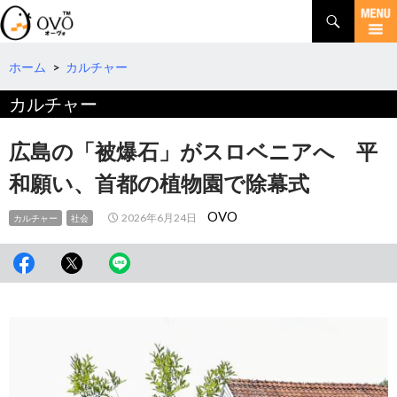
検
索
コ
ン
テ
ホーム
>
カルチャー
ン
カルチャー
ツ
へ
移
広島の「被爆石」がスロベニアへ 平
動
和願い、首都の植物園で除幕式
OVO
2026年6月24日
カルチャー
社会