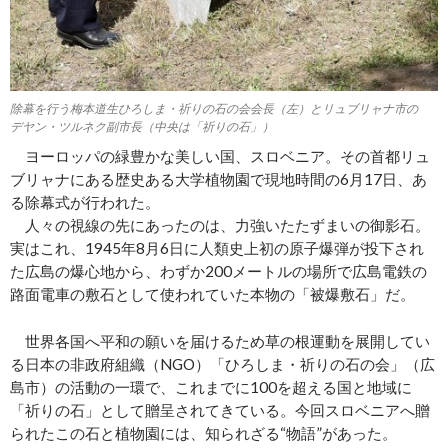
除幕を行う梅本道生ひろしま・祈りの石の会会長（左）とリュブリャナ市の
デヤン・ツルネク副市長（中央は「祈りの石」）
ヨーロッパの緑豊かな美しい国、スロベニア。その首都リュ
ブリャナにある歴史ある大学植物園で現地時間の6月17日、あ
る除幕式が行われた。
人々の視線の先にあったのは、力強いたたずまいの御影石。
実はこれ、1945年8月6日に人類史上初の原子爆弾が投下され
た広島の爆心地から、わずか200メートルの場所で広島電鉄の
路面電車の敷石として使われていた本物の「被爆敷石」だ。
世界各国へ平和の願いを届けるため草の根運動を展開してい
る日本の非政府組織（NGO）「ひろしま・祈りの石の会」（広
島市）の活動の一環で、これまでに100を超える国と地域に
「祈りの石」として贈呈されてきている。今回スロベニアへ贈
られたこの石と植物園には、知られざる“物語”があった。