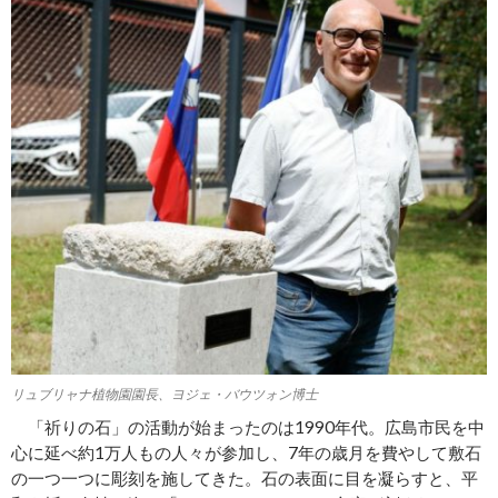
リュブリャナ植物園園長、ヨジェ・バウツォン博士
「祈りの石」の活動が始まったのは1990年代。広島市民を中
心に延べ約1万人もの人々が参加し、7年の歳月を費やして敷石
の一つ一つに彫刻を施してきた。石の表面に目を凝らすと、平