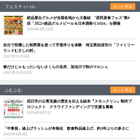
フェスティバル
もっと見る
絶品屋台グルメが全国各地から大集結 “庶民派食フェス”第4
回「川口×絶品グルメビール＆日本酒祭り2026」を開催
2026年4月15日
自分で収穫した秋野菜を使って芋煮作りを体験 埼玉県加須市の「ファミリー
ランドむさしの村」
2025年11月4日
春だけじゃもったいないさくらの名所、加治川で秋のマルシェ
2025年10月23日
ふむふむ
もっと見る
四日市の公害克服の歴史を伝える絵本『スモックリン』制作プ
ロジェクト クラウドファンディングで支援を募集
2026年8月5日
「中東発」値上げラッシュが本格化 飲食料品値上げ、約3年ぶりの多さに
2026年8月4日