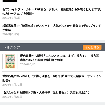
セブン‐イレブン、カレー15商品を一斉投入 名店監修から冷製うどんまで“夏
のカレーフェス”を開催中
2026年8月6日
横浜高島屋で「韓国市場」がスタート 人気グルメから雑貨まで約30ブランド
が集結
2026年8月5日
ヘルスケア
もっと見る
現代書林から新刊『こんなときには、まず、漢方！』 漢方三
考塾の15人の医師や薬剤師が執筆
2026年8月5日
重症筋無力症への正しい知識と理解を 8月8日広島市で公開講座、オンライン
配信も
2026年7月31日
【がんを生きる緩和ケア医・大橋洋平「足し算命」】天空を見上げて
2026年7月28日