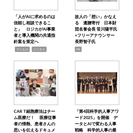
「人がAIに求めるのは
故人の「想い」かなえ
信頼し相談できるこ
る 遺贈寄付 日本財
と」 ロジカがAI事業
団名誉会長 笹川陽平氏
者と導入機関の共通指
×フリーアナウンサー
針案を策定へ
長野智子氏
,
,
デジもの
ビジネス
PR
CAR T細胞療法はチー
「第4回科学的人事アワ
ム医療だ！ 医療従事
ード2025」を開催 デ
者の情熱、患者さんの
ータとAIで変わる人事
思いを伝えるドキュメ
戦略 科学的人事の最