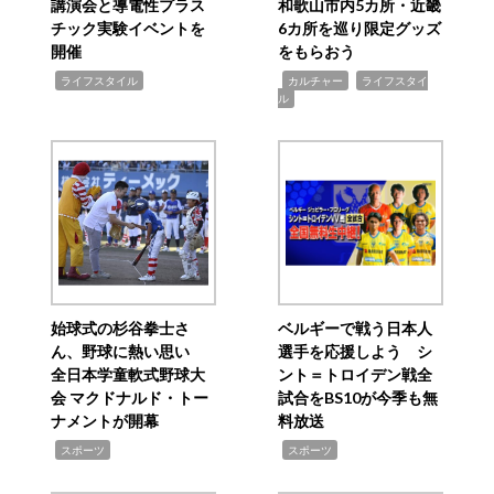
講演会と導電性プラス
和歌山市内5カ所・近畿
チック実験イベントを
6カ所を巡り限定グッズ
開催
をもらおう
,
,
,
ライフスタイル
カルチャー
ライフスタイ
ル
始球式の杉谷拳士さ
ベルギーで戦う日本人
ん、野球に熱い思い
選手を応援しよう シ
全日本学童軟式野球大
ント＝トロイデン戦全
会 マクドナルド・トー
試合をBS10が今季も無
ナメントが開幕
料放送
,
,
スポーツ
スポーツ