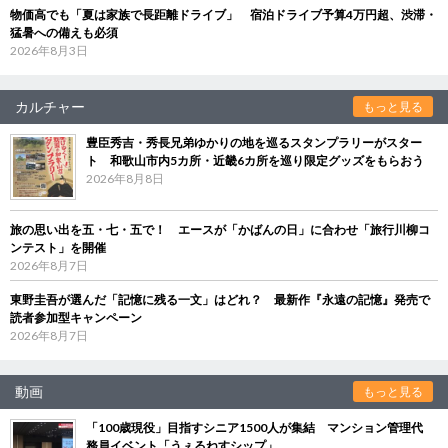
物価高でも「夏は家族で長距離ドライブ」 宿泊ドライブ予算4万円超、渋滞・
猛暑への備えも必須
2026年8月3日
カルチャー
もっと見る
豊臣秀吉・秀長兄弟ゆかりの地を巡るスタンプラリーがスター
ト 和歌山市内5カ所・近畿6カ所を巡り限定グッズをもらおう
2026年8月8日
旅の思い出を五・七・五で！ エースが「かばんの日」に合わせ「旅行川柳コ
ンテスト」を開催
2026年8月7日
東野圭吾が選んだ「記憶に残る一文」はどれ？ 最新作『永遠の記憶』発売で
読者参加型キャンペーン
2026年8月7日
動画
もっと見る
「100歳現役」目指すシニア1500人が集結 マンション管理代
務員イベント「うぇるねすシップ」