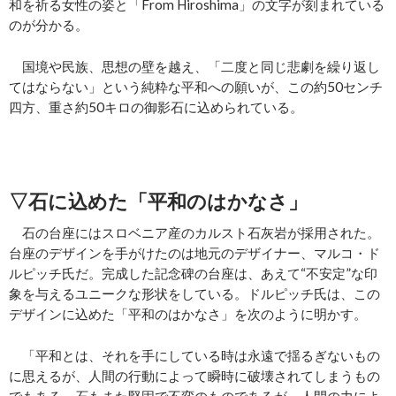
和を祈る女性の姿と「From Hiroshima」の文字が刻まれている
のが分かる。
国境や民族、思想の壁を越え、「二度と同じ悲劇を繰り返し
てはならない」という純粋な平和への願いが、この約50センチ
四方、重さ約50キロの御影石に込められている。
▽石に込めた「平和のはかなさ」
石の台座にはスロベニア産のカルスト石灰岩が採用された。
台座のデザインを手がけたのは地元のデザイナー、マルコ・ド
ルピッチ氏だ。完成した記念碑の台座は、あえて“不安定”な印
象を与えるユニークな形状をしている。ドルピッチ氏は、この
デザインに込めた「平和のはかなさ」を次のように明かす。
「平和とは、それを手にしている時は永遠で揺るぎないもの
に思えるが、人間の行動によって瞬時に破壊されてしまうもの
でもある。石もまた堅固で不変のものであるが、人間の力によ