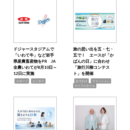
ドジャースタジアムで
旅の思い出を五・七・
「いわて牛」など岩手
五で！ エースが「か
県産農畜産物をPR JA
ばんの日」に合わせ
全農いわてが8月10日～
「旅行川柳コンテス
12日に実施
ト」を開催
,
,
,
,
,
スポーツ
ビジネス
おでかけ
ファッション
ライフスタイル