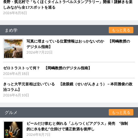
長野・筑北村で「ちくほくタイムトラベルスタンプラリー」開催！謎解きを楽
しみながら全17スポットを巡る
2026年8月8日
まめ学
もっと見る
写真に埋まっている位置情報はおっかないのか 【岡嶋教授の
デジタル指南】
2026年7月22日
ゼロトラストって何？ 【岡嶋教授のデジタル指南】
2026年6月18日
きっと大平元首相は泣いている 【政眼鏡（せいがんきょう）－本田雅俊の政
治コラム】
2026年6月10日
グルメ
もっと見る
ビールだけ飲むと倒れる「ふらつくビアグラス」発売 “強制
的に水を飲む”仕掛けで適正飲酒を後押し
2026年8月7日