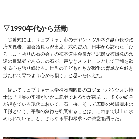
▽1990年代から活動
除幕式には、リュブリャナ市のデヤン・ツルネク副市長や政
府関係者、国会議員らが出席。式の冒頭、日本から訪れた「ひ
ろしま・祈りの石の会」の梅本道生会長が「悲惨な核爆発の永
遠の目撃者であるこの石が、声なきメッセージとして平和を欲
する心を語り続ける。世界の子どもたちが戦争の脅威から解き
放たれて育つよう心から願う」と思いを伝えた。
続いてリュブリャナ大学植物園園長のヨジェ・バウツォン博
士は「世界の平和がいかに脆弱であるかが露呈し、多くの紛争
が起きている現代において、石、桜、そして広島の被爆樹木の
子孫という、平和の象徴を強調することは、これまで以上に求
められている」と、さらなる平和希求への決意を語った。