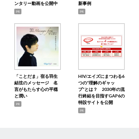
ンタリー動画を公開中
新事例
PR
PR
「ことだま」宿る羽生
HIV/エイズにまつわる6
結弦のメッセージ 名
つの“理解のギャッ
言がもたらす心の平穏
プ”とは？ 2030年の流
と潤い
行終結を目指すGAP6の
特設サイトを公開
PR
PR