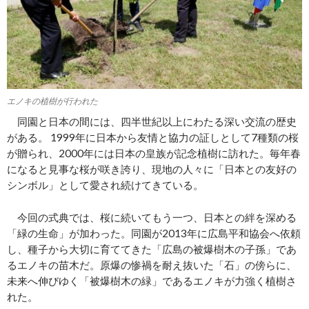
エノキの植樹が行われた
同園と日本の間には、四半世紀以上にわたる深い交流の歴史
がある。 1999年に日本から友情と協力の証しとして7種類の桜
が贈られ、2000年には日本の皇族が記念植樹に訪れた。毎年春
になると見事な桜が咲き誇り、現地の人々に「日本との友好の
シンボル」として愛され続けてきている。
今回の式典では、桜に続いてもう一つ、日本との絆を深める
「緑の生命」が加わった。同園が2013年に広島平和協会へ依頼
し、種子から大切に育ててきた「広島の被爆樹木の子孫」であ
るエノキの苗木だ。原爆の惨禍を耐え抜いた「石」の傍らに、
未来へ伸びゆく「被爆樹木の緑」であるエノキが力強く植樹さ
れた。