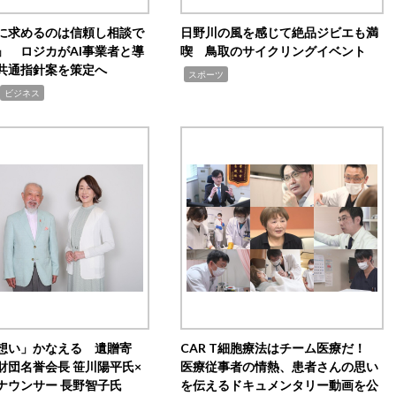
Iに求めるのは信頼し相談で
日野川の風を感じて絶品ジビエも満
」 ロジカがAI事業者と導
喫 鳥取のサイクリングイベント
共通指針案を策定へ
,
スポーツ
ビジネス
想い」かなえる 遺贈寄
CAR T細胞療法はチーム医療だ！
財団名誉会長 笹川陽平氏×
医療従事者の情熱、患者さんの思い
ナウンサー 長野智子氏
を伝えるドキュメンタリー動画を公