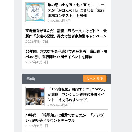
旅の思い出を五・七・五で！ エー
スが「かばんの日」に合わせ「旅行
川柳コンテスト」を開催
2026年8月7日
東野圭吾が選んだ「記憶に残る一文」はどれ？ 最
新作『永遠の記憶』発売で読者参加型キャンペーン
2026年8月7日
55年間、京の街を走り続けてきた車両 嵐山線・モ
ボ301形、運行開始55周年イベントを開催
2026年8月6日
動画
もっと見る
「100歳現役」目指すシニア1500人
が集結 マンション管理代務員イベ
ント「うぇるねすシップ」
2026年8月4日
AI時代、「暗黙知」は継承できるのか 「デジブ
レ」説明会／ラウンドテーブル
2026年8月3日