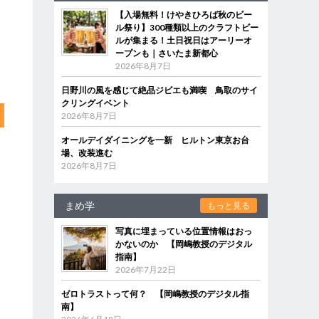
【入場無料！けやきひろば秋のビー
ル祭り】300種類以上のクラフトビー
ルが集まる！土日祝日はアーリーオ
ープンも｜さいたま新都心
2026年8月7日
日野川の風を感じて絶品ジビエも満喫 鳥取のサイ
クリングイベント
2026年8月7日
オールデイダイニングを一新 ヒルトン東京お台
場、改装進む
2026年8月7日
まめ学
もっと見る
写真に埋まっている位置情報はおっ
かないのか 【岡嶋教授のデジタル
指南】
2026年7月22日
ゼロトラストって何？ 【岡嶋教授のデジタル指
南】