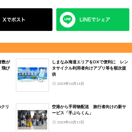
者数が
しまなみ海道エリアをDXで便利に レン
、飛び
タサイクル利用者向けアプリ等を順次提
供
2023年10月11日
のクリ
空港から手荷物配送 旅行者向けの新サ
ービス「手ぶらくん」
2023年10月17日