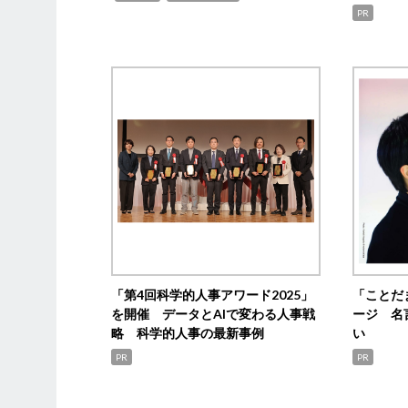
PR
「第4回科学的人事アワード2025」
「ことだ
を開催 データとAIで変わる人事戦
ージ 名
略 科学的人事の最新事例
い
PR
PR