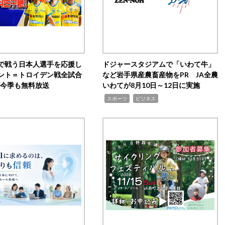
で戦う日本人選手を応援し
ドジャースタジアムで「いわて牛」
ント＝トロイデン戦全試合
など岩手県産農畜産物をPR JA全農
0が今季も無料放送
いわてが8月10日～12日に実施
,
,
スポーツ
ビジネス