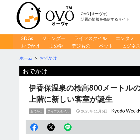
OVO [オーヴォ]
話題の情報を発信するサイト
コンテンツへ移動
検
SDGs
ジェンダー
ライフスタイル
エンタメ
索
おでかけ
まめ学
デジもの
ペット
ビジネ
ホーム
>
おでかけ
おでかけ
伊香保温泉の標高800メートル
上階に新しい客室が誕生
Kyodo Weekl
2023年11月6日
おでかけ
ライフスタイル