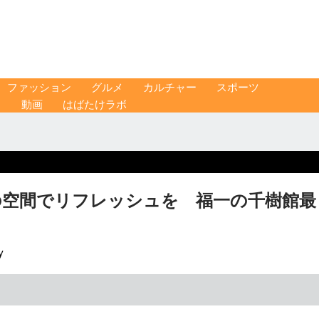
ファッション
グルメ
カルチャー
スポーツ
ス
動画
はばたけラボ
の空間でリフレッシュを 福一の千樹館最
y