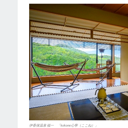
伊香保温泉 福一 「kokone心寧（ここね）」