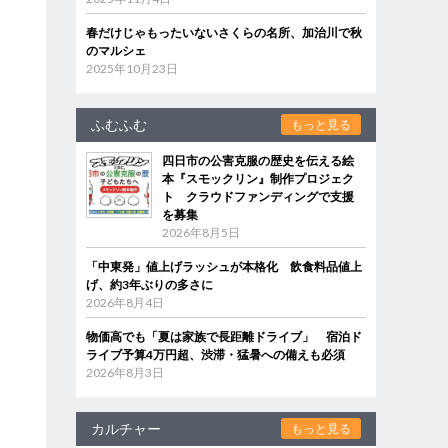
春だけじゃもったいないさくらの名所、加治川で秋
のマルシェ
2025年10月23日
ふむふむ
もっと見る
四日市の公害克服の歴史を伝える絵
本『スモックリン』制作プロジェク
ト クラウドファンディングで支援
を募集
2026年8月5日
「中東発」値上げラッシュが本格化 飲食料品値上
げ、約3年ぶりの多さに
2026年8月4日
物価高でも「夏は家族で長距離ドライブ」 宿泊ド
ライブ予算4万円超、渋滞・猛暑への備えも必須
2026年8月3日
カルチャー
もっと見る