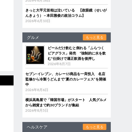
2026年6月18日
きっと大平元首相は泣いている 【政眼鏡（せいが
んきょう）－本田雅俊の政治コラム】
2026年6月10日
グルメ
もっと見る
ビールだけ飲むと倒れる「ふらつく
ビアグラス」発売 “強制的に水を飲
む”仕掛けで適正飲酒を後押し
2026年8月7日
セブン‐イレブン、カレー15商品を一斉投入 名店
監修から冷製うどんまで“夏のカレーフェス”を開催
中
2026年8月6日
横浜高島屋で「韓国市場」がスタート 人気グルメ
から雑貨まで約30ブランドが集結
2026年8月5日
ヘルスケア
もっと見る