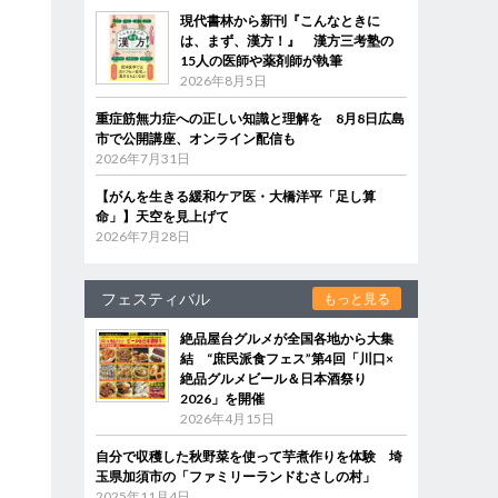
現代書林から新刊『こんなときに
は、まず、漢方！』 漢方三考塾の
15人の医師や薬剤師が執筆
2026年8月5日
重症筋無力症への正しい知識と理解を 8月8日広島
市で公開講座、オンライン配信も
2026年7月31日
【がんを生きる緩和ケア医・大橋洋平「足し算
命」】天空を見上げて
2026年7月28日
フェスティバル
もっと見る
絶品屋台グルメが全国各地から大集
結 “庶民派食フェス”第4回「川口×
絶品グルメビール＆日本酒祭り
2026」を開催
2026年4月15日
自分で収穫した秋野菜を使って芋煮作りを体験 埼
玉県加須市の「ファミリーランドむさしの村」
2025年11月4日