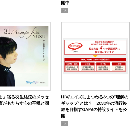
開中
PR
ま」宿る羽生結弦のメッセ
HIV/エイズにまつわる6つの“理解の
言がもたらす心の平穏と潤
ギャップ”とは？ 2030年の流行終
結を目指すGAP6の特設サイトを公
開
PR