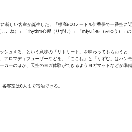
に新しい客室が誕生した。「標高800メートル伊香保で一番空に
ここね）」「rhythm心躍（りずむ）」「miyu心結（みゆう）」の
ッシュする、という意味の「リトリート」を味わってもらおうと
、アロマディフューザーなどを、「ここね」と「りずむ」はハン
ーカーのほか、天空のヨガ体験ができるようヨガマットなどが準
、各客室は8人まで宿泊できる。