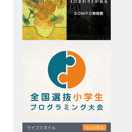
近
、
モ
備
ライフスタイル
もっと見る