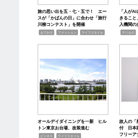
旅の思い出を五・七・五で！ エー
「人がA
スが「かばんの日」に合わせ「旅行
きること
川柳コンテスト」を開催
入機関の
,
,
,
,
,
おでかけ
ファッション
ライフスタイル
デジもの
オールデイダイニングを一新 ヒル
故人の「
トン東京お台場、改装進む
付 日本
フリーア
,
,
ビジネス
ライフスタイル