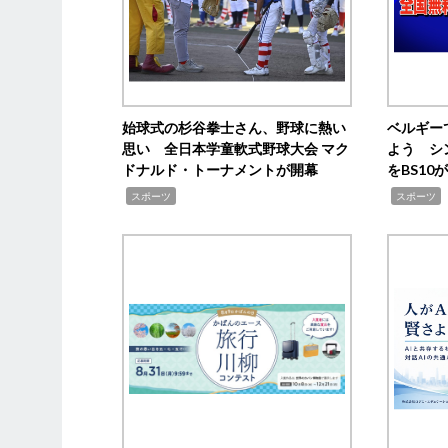
始球式の杉谷拳士さん、野球に熱い
ベルギー
思い 全日本学童軟式野球大会 マク
よう シ
ドナルド・トーナメントが開幕
をBS1
,
,
スポーツ
スポーツ