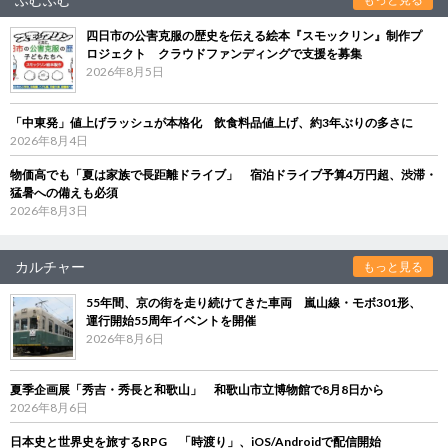
四日市の公害克服の歴史を伝える絵本『スモックリン』制作プ
ロジェクト クラウドファンディングで支援を募集
2026年8月5日
「中東発」値上げラッシュが本格化 飲食料品値上げ、約3年ぶりの多さに
2026年8月4日
物価高でも「夏は家族で長距離ドライブ」 宿泊ドライブ予算4万円超、渋滞・
猛暑への備えも必須
2026年8月3日
カルチャー
もっと見る
55年間、京の街を走り続けてきた車両 嵐山線・モボ301形、
運行開始55周年イベントを開催
2026年8月6日
夏季企画展「秀吉・秀長と和歌山」 和歌山市立博物館で8月8日から
2026年8月6日
日本史と世界史を旅するRPG 「時渡り」、iOS/Androidで配信開始