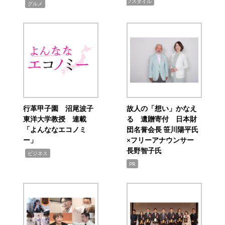
フスタイル
,
グルメ
行革甲子園 沼尾波子
故人の「想い」かなえ
東洋大学教授 連載
る 遺贈寄付 日本財
「よんななエコノミ
団名誉会長 笹川陽平氏
ー」
×フリーアナウンサー
長野智子氏
,
ビジネス
PR