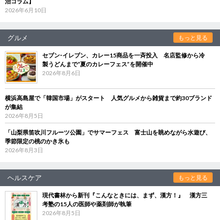
治コラム】
2026年6月10日
グルメ
もっと見る
セブン‐イレブン、カレー15商品を一斉投入 名店監修から冷
製うどんまで“夏のカレーフェス”を開催中
2026年8月6日
横浜高島屋で「韓国市場」がスタート 人気グルメから雑貨まで約30ブランド
が集結
2026年8月5日
「山梨県笛吹川フルーツ公園」でサマーフェス 富士山を眺めながら水遊び、
季節限定の桃のかき氷も
2026年8月3日
ヘルスケア
もっと見る
現代書林から新刊『こんなときには、まず、漢方！』 漢方三
考塾の15人の医師や薬剤師が執筆
2026年8月5日