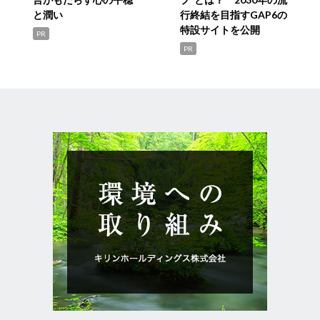
と潤い
行終結を目指すGAP6の
特設サイトを公開
PR
PR