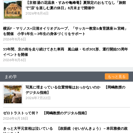
【京都 湯の花温泉・すみや亀峰菴】夏限定のおもてなし「旅館
で“涼”を楽しむ夏の休日」8月末まで開催中
2026年8月6日
横浜F・マリノス×日清オイリオグループ、「サッカー教室&食育講座 in 宮崎」
を開催 小学1年生～3年生の身体づくりをサポート
2026年8月6日
55年間、京の街を走り続けてきた車両 嵐山線・モボ301形、運行開始55周年
イベントを開催
2026年8月6日
まめ学
もっと見る
写真に埋まっている位置情報はおっかないのか 【岡嶋教授の
デジタル指南】
2026年7月22日
ゼロトラストって何？ 【岡嶋教授のデジタル指南】
2026年6月18日
きっと大平元首相は泣いている 【政眼鏡（せいがんきょう）－本田雅俊の政