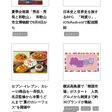
夏季企画展「秀吉・秀
日本史と世界史を旅す
長と和歌山」 和歌山
るRPG 「時渡り」、
市立博物館で8月8日か
iOS/Androidで配信開
ら
始
,
,
カルチャー
カルチャー
セブン‐イレブン、カレ
横浜高島屋で「韓国市
ー15商品を一斉投入
場」がスタート 人気
名店監修から冷製うど
グルメから雑貨まで約
んまで“夏のカレーフェ
30ブランドが集結
ス”を開催中
,
,
,
カルチャー
グルメ
ライ