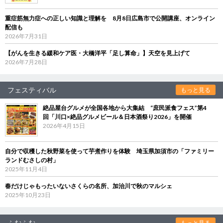
重症筋無力症への正しい知識と理解を 8月8日広島市で公開講座、オンライン
配信も
2026年7月31日
【がんを生きる緩和ケア医・大橋洋平「足し算命」】天空を見上げて
2026年7月28日
フェスティバル
もっと見る
絶品屋台グルメが全国各地から大集結 “庶民派食フェス”第4
回「川口×絶品グルメビール＆日本酒祭り2026」を開催
2026年4月15日
自分で収穫した秋野菜を使って芋煮作りを体験 埼玉県加須市の「ファミリー
ランドむさしの村」
2025年11月4日
春だけじゃもったいないさくらの名所、加治川で秋のマルシェ
2025年10月23日
ふむふむ
もっと見る