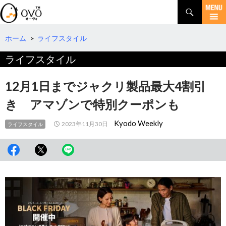
検
索
コ
ン
テ
ホーム
>
ライフスタイル
ン
ライフスタイル
ツ
へ
移
12月1日までジャクリ製品最大4割引
動
き アマゾンで特別クーポンも
Kyodo Weekly
2023年11月30日
ライフスタイル