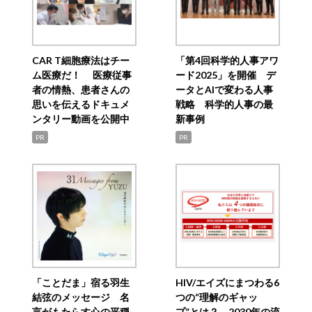
CAR T細胞療法はチー
「第4回科学的人事アワ
ム医療だ！ 医療従事
ード2025」を開催 デ
者の情熱、患者さんの
ータとAIで変わる人事
思いを伝えるドキュメ
戦略 科学的人事の最
ンタリー動画を公開中
新事例
PR
PR
「ことだま」宿る羽生
HIV/エイズにまつわる6
結弦のメッセージ 名
つの“理解のギャッ
言がもたらす心の平穏
プ”とは？ 2030年の流