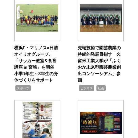
横浜F・マリノス×日清
先端技術で園芸農業の
オイリオグループ、
持続的発展目指す 久
「サッカー教室&食育
留米工業大学が「ふく
講座 in 宮崎」を開催
おか未来型園芸農業創
小学1年生～3年生の身
出コンソーシアム」参
体づくりをサポート
画
,
,
,
スポーツ
ビジネス
社会