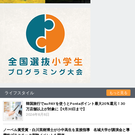
ライフスタイル
もっと見る
韓国旅行でau PAYを使うとPontaポイント最大20％還元！30
万店舗以上が対象に【9月30日まで】
2026年8月8日
ノーベル賞受賞・白川英樹博士が小中高生を直接指導 名城大学が講演会と導