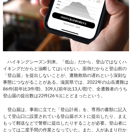
ハイキングシーズン到来。「低山」だから、登山ではなくハ
イキングだからと油断してはいけない。面倒だからと登山前の
「登山届」を提出しないことが、遭難救助の遅れという深刻な
事態につながることがある。滋賀県では、2022年の山岳遭難は
86件(前年比3件増)、109人(前年比13人増)で、全遭難者のうち
登山届の提出数は22件(26％)にとどまったという。
登山届は、事前に立てた「登山計画」を、専用の書類に記入
して登山口に設置されている登山届ポストに提出したり、まえ
もって郵送などで警察に提出したりすることが必要。登山者に
とっては二度手間の作業となっていた。また、人があまり行か