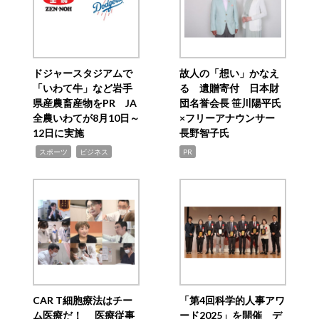
ドジャースタジアムで
故人の「想い」かなえ
「いわて牛」など岩手
る 遺贈寄付 日本財
県産農畜産物をPR JA
団名誉会長 笹川陽平氏
全農いわてが8月10日～
×フリーアナウンサー
12日に実施
長野智子氏
,
,
スポーツ
ビジネス
PR
CAR T細胞療法はチー
「第4回科学的人事アワ
ム医療だ！ 医療従事
ード2025」を開催 デ