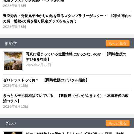
電性プラスチック実験イベントを開催
2026年8月8日
豊臣秀吉・秀長兄弟ゆかりの地を巡るスタンプラリーがスタート 和歌山市内5
カ所・近畿6カ所を巡り限定グッズをもらおう
2026年8月8日
まめ学
もっと見る
写真に埋まっている位置情報はおっかないのか 【岡嶋教授の
デジタル指南】
2026年7月22日
ゼロトラストって何？ 【岡嶋教授のデジタル指南】
2026年6月18日
きっと大平元首相は泣いている 【政眼鏡（せいがんきょう）－本田雅俊の政
治コラム】
2026年6月10日
グルメ
もっと見る
ビールだけ飲むと倒れる「ふらつくビアグラス」発売 “強制