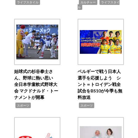
,
,
,
ライフスタイル
カルチャー
ライフスタイ
ル
始球式の杉谷拳士さ
ベルギーで戦う日本人
ん、野球に熱い思い
選手を応援しよう シ
全日本学童軟式野球大
ント＝トロイデン戦全
会 マクドナルド・トー
試合をBS10が今季も無
ナメントが開幕
料放送
,
,
スポーツ
スポーツ