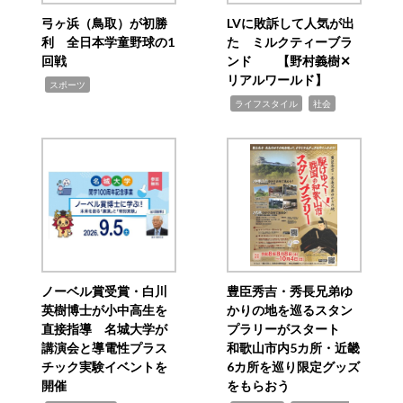
弓ヶ浜（鳥取）が初勝
LVに敗訴して人気が出
利 全日本学童野球の1
た ミルクティーブラ
回戦
ンド 【野村義樹✕
リアルワールド】
,
スポーツ
,
,
ライフスタイル
社会
ノーベル賞受賞・白川
豊臣秀吉・秀長兄弟ゆ
英樹博士が小中高生を
かりの地を巡るスタン
直接指導 名城大学が
プラリーがスタート
講演会と導電性プラス
和歌山市内5カ所・近畿
チック実験イベントを
6カ所を巡り限定グッズ
開催
をもらおう