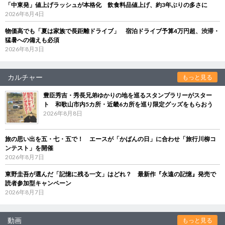
「中東発」値上げラッシュが本格化 飲食料品値上げ、約3年ぶりの多さに
2026年8月4日
物価高でも「夏は家族で長距離ドライブ」 宿泊ドライブ予算4万円超、渋滞・
猛暑への備えも必須
2026年8月3日
カルチャー
もっと見る
豊臣秀吉・秀長兄弟ゆかりの地を巡るスタンプラリーがスター
ト 和歌山市内5カ所・近畿6カ所を巡り限定グッズをもらおう
2026年8月8日
旅の思い出を五・七・五で！ エースが「かばんの日」に合わせ「旅行川柳コ
ンテスト」を開催
2026年8月7日
東野圭吾が選んだ「記憶に残る一文」はどれ？ 最新作『永遠の記憶』発売で
読者参加型キャンペーン
2026年8月7日
動画
もっと見る