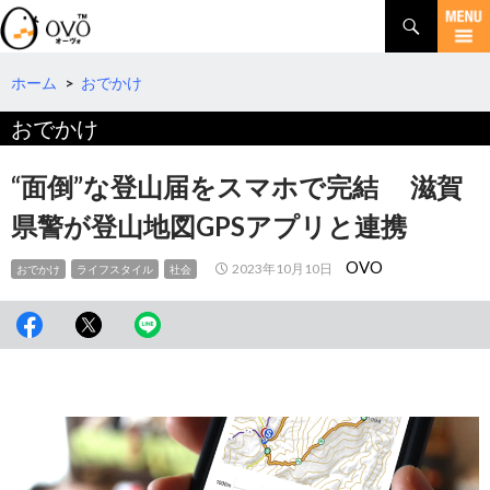
検
索
コ
ン
テ
ホーム
>
おでかけ
ン
おでかけ
ツ
へ
移
“面倒”な登山届をスマホで完結 滋賀
動
県警が登山地図GPSアプリと連携
OVO
2023年10月10日
おでかけ
ライフスタイル
社会