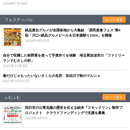
2026年7月28日
フェスティバル
もっと見る
絶品屋台グルメが全国各地から大集結 “庶民派食フェス”第4
回「川口×絶品グルメビール＆日本酒祭り2026」を開催
2026年4月15日
自分で収穫した秋野菜を使って芋煮作りを体験 埼玉県加須市の「ファミリー
ランドむさしの村」
2025年11月4日
春だけじゃもったいないさくらの名所、加治川で秋のマルシェ
2025年10月23日
ふむふむ
もっと見る
四日市の公害克服の歴史を伝える絵本『スモックリン』制作プ
ロジェクト クラウドファンディングで支援を募集
2026年8月5日