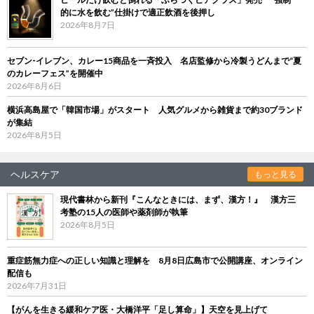
的に水を飲む”仕掛けで適正飲酒を後押し
2026年8月7日
セブン‐イレブン、カレー15商品を一斉投入 名店監修から冷製うどんまで“夏
のカレーフェス”を開催中
2026年8月6日
横浜高島屋で「韓国市場」がスタート 人気グルメから雑貨まで約30ブランド
が集結
2026年8月5日
ヘルスケア
もっと見る
現代書林から新刊『こんなときには、まず、漢方！』 漢方三
考塾の15人の医師や薬剤師が執筆
2026年8月5日
重症筋無力症への正しい知識と理解を 8月8日広島市で公開講座、オンライン
配信も
2026年7月31日
【がんを生きる緩和ケア医・大橋洋平「足し算命」】天空を見上げて