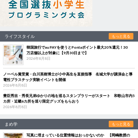
ライフスタイル
もっと見る
韓国旅行でau PAYを使うとPontaポイント最大20％還元！30
万店舗以上が対象に【9月30日まで】
2026年8月8日
ノーベル賞受賞・白川英樹博士が小中高生を直接指導 名城大学が講演会と導
電性プラスチック実験イベントを開催
2026年8月8日
豊臣秀吉・秀長兄弟ゆかりの地を巡るスタンプラリーがスタート 和歌山市内5
カ所・近畿6カ所を巡り限定グッズをもらおう
2026年8月8日
まめ学
もっと見る
写真に埋まっている位置情報はおっかないのか 【岡嶋教授の