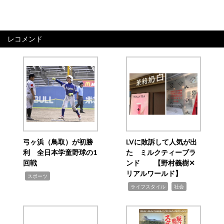
レコメンド
弓ヶ浜（鳥取）が初勝
LVに敗訴して人気が出
利 全日本学童野球の1
た ミルクティーブラ
回戦
ンド 【野村義樹✕
リアルワールド】
,
スポーツ
,
,
ライフスタイル
社会