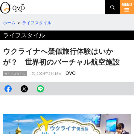
検
索
コ
ン
テ
ホーム
>
ライフスタイル
ン
ライフスタイル
ツ
へ
移
ウクライナへ疑似旅行体験はいか
動
が？ 世界初のバーチャル航空施設
OVO
2024年2月16日
ライフスタイル