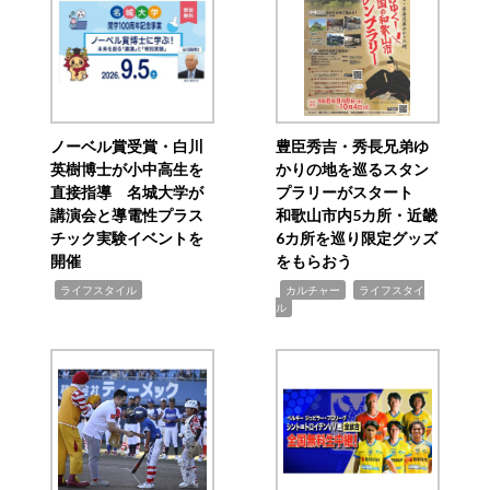
ノーベル賞受賞・白川
豊臣秀吉・秀長兄弟ゆ
英樹博士が小中高生を
かりの地を巡るスタン
直接指導 名城大学が
プラリーがスタート
講演会と導電性プラス
和歌山市内5カ所・近畿
チック実験イベントを
6カ所を巡り限定グッズ
開催
をもらおう
,
,
,
ライフスタイル
カルチャー
ライフスタイ
ル