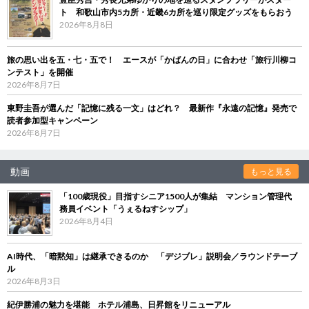
ト 和歌山市内5カ所・近畿6カ所を巡り限定グッズをもらおう
2026年8月8日
旅の思い出を五・七・五で！ エースが「かばんの日」に合わせ「旅行川柳コ
ンテスト」を開催
2026年8月7日
東野圭吾が選んだ「記憶に残る一文」はどれ？ 最新作『永遠の記憶』発売で
読者参加型キャンペーン
2026年8月7日
動画
もっと見る
「100歳現役」目指すシニア1500人が集結 マンション管理代
務員イベント「うぇるねすシップ」
2026年8月4日
AI時代、「暗黙知」は継承できるのか 「デジブレ」説明会／ラウンドテーブ
ル
2026年8月3日
紀伊勝浦の魅力を堪能 ホテル浦島、日昇館をリニューアル