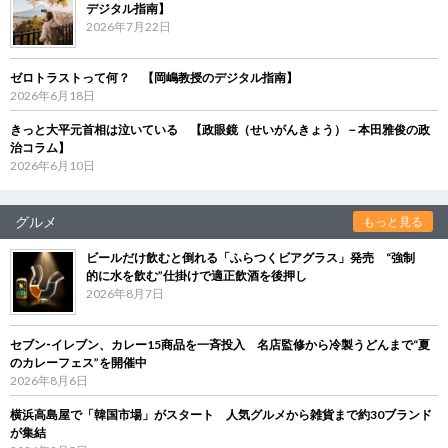
デジタル指南】
2026年7月22日
ゼロトラストって何？ 【岡嶋教授のデジタル指南】
2026年6月18日
きっと大平元首相は泣いている 【政眼鏡（せいがんきょう）－本田雅俊の政
治コラム】
2026年6月10日
グルメ
もっと見る
ビールだけ飲むと倒れる「ふらつくビアグラス」発売 “強制
的に水を飲む”仕掛けで適正飲酒を後押し
2026年8月7日
セブン‐イレブン、カレー15商品を一斉投入 名店監修から冷製うどんまで“夏
のカレーフェス”を開催中
2026年8月6日
横浜高島屋で「韓国市場」がスタート 人気グルメから雑貨まで約30ブランド
が集結