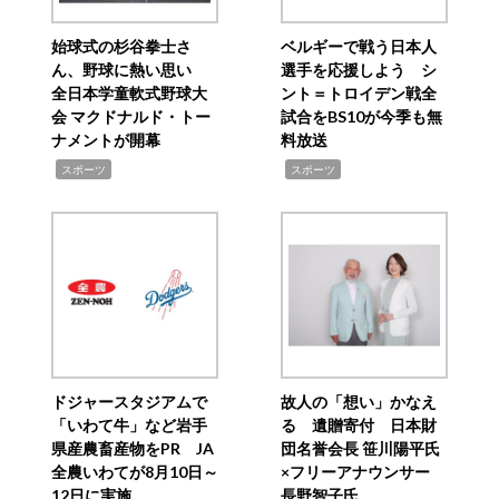
始球式の杉谷拳士さ
ベルギーで戦う日本人
ん、野球に熱い思い
選手を応援しよう シ
全日本学童軟式野球大
ント＝トロイデン戦全
会 マクドナルド・トー
試合をBS10が今季も無
ナメントが開幕
料放送
,
,
スポーツ
スポーツ
ドジャースタジアムで
故人の「想い」かなえ
「いわて牛」など岩手
る 遺贈寄付 日本財
県産農畜産物をPR JA
団名誉会長 笹川陽平氏
全農いわてが8月10日～
×フリーアナウンサー
12日に実施
長野智子氏