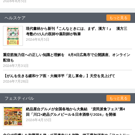
2026年8月5日
ヘルスケア
もっと見る
現代書林から新刊『こんなときには、まず、漢方！』 漢方三
考塾の15人の医師や薬剤師が執筆
2026年8月5日
重症筋無力症への正しい知識と理解を 8月8日広島市で公開講座、オンライン
配信も
2026年7月31日
【がんを生きる緩和ケア医・大橋洋平「足し算命」】天空を見上げて
2026年7月28日
フェスティバル
もっと見る
絶品屋台グルメが全国各地から大集結 “庶民派食フェス”第4
回「川口×絶品グルメビール＆日本酒祭り2026」を開催
2026年4月15日