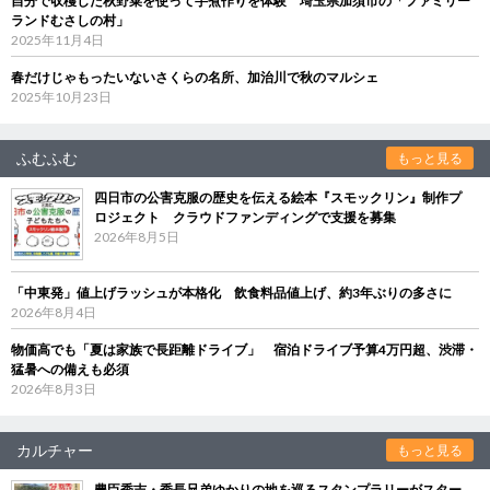
自分で収穫した秋野菜を使って芋煮作りを体験 埼玉県加須市の「ファミリー
ランドむさしの村」
2025年11月4日
春だけじゃもったいないさくらの名所、加治川で秋のマルシェ
2025年10月23日
ふむふむ
もっと見る
四日市の公害克服の歴史を伝える絵本『スモックリン』制作プ
ロジェクト クラウドファンディングで支援を募集
2026年8月5日
「中東発」値上げラッシュが本格化 飲食料品値上げ、約3年ぶりの多さに
2026年8月4日
物価高でも「夏は家族で長距離ドライブ」 宿泊ドライブ予算4万円超、渋滞・
猛暑への備えも必須
2026年8月3日
カルチャー
もっと見る
豊臣秀吉・秀長兄弟ゆかりの地を巡るスタンプラリーがスター