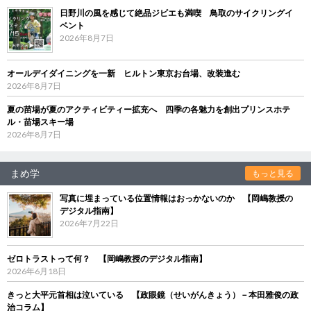
日野川の風を感じて絶品ジビエも満喫 鳥取のサイクリングイ
ベント
2026年8月7日
オールデイダイニングを一新 ヒルトン東京お台場、改装進む
2026年8月7日
夏の苗場が夏のアクティビティー拡充へ 四季の各魅力を創出プリンスホテ
ル・苗場スキー場
2026年8月7日
まめ学
もっと見る
写真に埋まっている位置情報はおっかないのか 【岡嶋教授の
デジタル指南】
2026年7月22日
ゼロトラストって何？ 【岡嶋教授のデジタル指南】
2026年6月18日
きっと大平元首相は泣いている 【政眼鏡（せいがんきょう）－本田雅俊の政
治コラム】