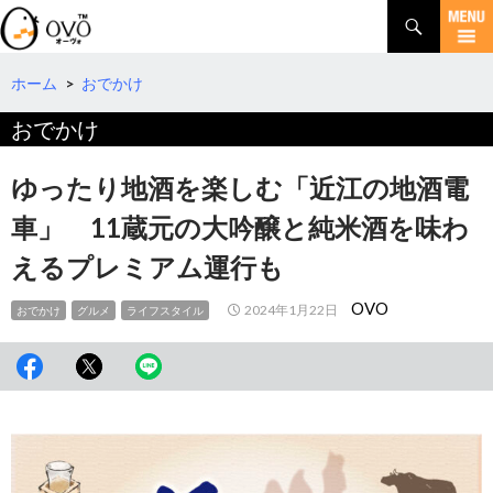
検
索
コ
ン
テ
ホーム
>
おでかけ
ン
おでかけ
ツ
へ
移
ゆったり地酒を楽しむ「近江の地酒電
動
車」 11蔵元の大吟醸と純米酒を味わ
えるプレミアム運行も
OVO
2024年1月22日
おでかけ
グルメ
ライフスタイル