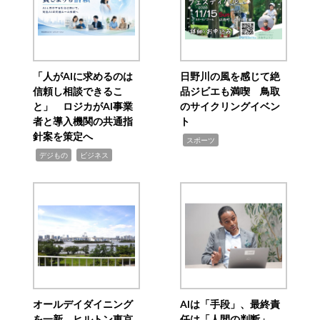
「人がAIに求めるのは
日野川の風を感じて絶
信頼し相談できるこ
品ジビエも満喫 鳥取
と」 ロジカがAI事業
のサイクリングイベン
者と導入機関の共通指
ト
針案を策定へ
,
スポーツ
,
,
デジもの
ビジネス
オールデイダイニング
AIは「手段」、最終責
を一新 ヒルトン東京
任は「人間の判断」