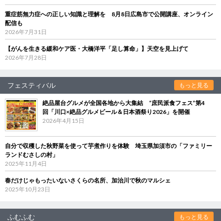
重症筋無力症への正しい知識と理解を 8月8日広島市で公開講座、オンライン
配信も
2026年7月31日
【がんを生きる緩和ケア医・大橋洋平「足し算命」】天空を見上げて
2026年7月28日
フェスティバル
もっと見る
絶品屋台グルメが全国各地から大集結 “庶民派食フェス”第4
回「川口×絶品グルメビール＆日本酒祭り2026」を開催
2026年4月15日
自分で収穫した秋野菜を使って芋煮作りを体験 埼玉県加須市の「ファミリー
ランドむさしの村」
2025年11月4日
春だけじゃもったいないさくらの名所、加治川で秋のマルシェ
2025年10月23日
ふむふむ
もっと見る