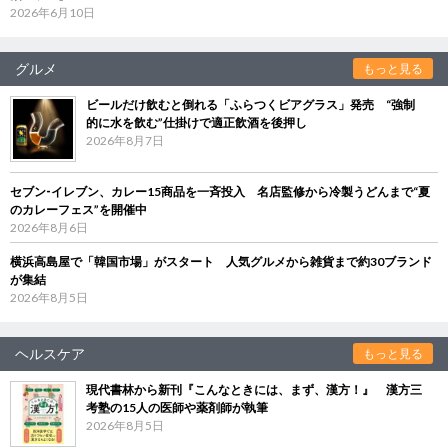
2026年6月10日
グルメ
もっと見る
ビールだけ飲むと倒れる「ふらつくビアグラス」発売 “強制
的に水を飲む”仕掛けで適正飲酒を後押し
2026年8月7日
セブン‐イレブン、カレー15商品を一斉投入 名店監修から冷製うどんまで“夏
のカレーフェス”を開催中
2026年8月6日
横浜高島屋で「韓国市場」がスタート 人気グルメから雑貨まで約30ブランド
が集結
2026年8月5日
ヘルスケア
もっと見る
現代書林から新刊『こんなときには、まず、漢方！』 漢方三
考塾の15人の医師や薬剤師が執筆
2026年8月5日