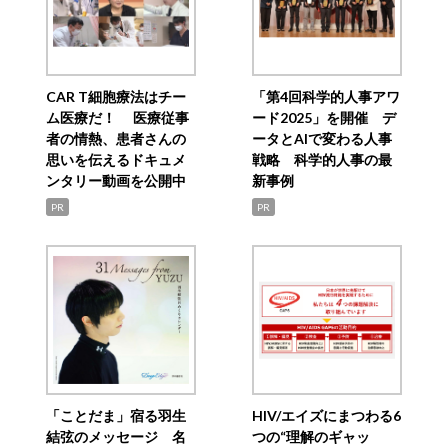
CAR T細胞療法はチー
「第4回科学的人事アワ
ム医療だ！ 医療従事
ード2025」を開催 デ
者の情熱、患者さんの
ータとAIで変わる人事
思いを伝えるドキュメ
戦略 科学的人事の最
ンタリー動画を公開中
新事例
PR
PR
「ことだま」宿る羽生
HIV/エイズにまつわる6
結弦のメッセージ 名
つの“理解のギャッ