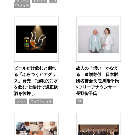
,
,
,
おでかけ
ビジネス
ライ
フスタイル
ビールだけ飲むと倒れ
故人の「想い」かなえ
る「ふらつくビアグラ
る 遺贈寄付 日本財
ス」発売 “強制的に水
団名誉会長 笹川陽平氏
を飲む”仕掛けで適正飲
×フリーアナウンサー
酒を後押し
長野智子氏
,
,
グルメ
ライフスタイル
PR