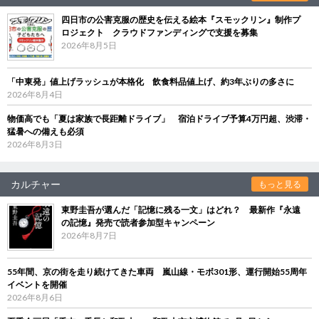
四日市の公害克服の歴史を伝える絵本『スモックリン』制作プ
ロジェクト クラウドファンディングで支援を募集
2026年8月5日
「中東発」値上げラッシュが本格化 飲食料品値上げ、約3年ぶりの多さに
2026年8月4日
物価高でも「夏は家族で長距離ドライブ」 宿泊ドライブ予算4万円超、渋滞・
猛暑への備えも必須
2026年8月3日
カルチャー
もっと見る
東野圭吾が選んだ「記憶に残る一文」はどれ？ 最新作『永遠
の記憶』発売で読者参加型キャンペーン
2026年8月7日
55年間、京の街を走り続けてきた車両 嵐山線・モボ301形、運行開始55周年
イベントを開催
2026年8月6日