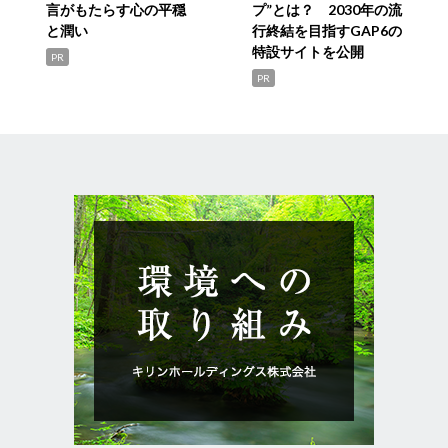
言がもたらす心の平穏
プ”とは？ 2030年の流
と潤い
行終結を目指すGAP6の
特設サイトを公開
PR
PR