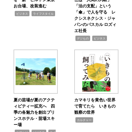
お台場、改装進む
「法の支配」という
「傘」で人を守る レ
,
,
ビジネス
ライフスタイル
クシスネクシス・ジャ
パンのパスカル ロズィ
エ社長
,
,
デジもの
ビジネス
夏の苗場が夏のアクテ
カマキリを黄色い世界
ィビティー拡充へ 四
で育てたら いきもの
季の各魅力を創出プリ
観察の世界
ンスホテル・苗場スキ
,
カルチャー
ー場