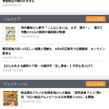
季節限定の桃のかき氷も
2026年8月3日
ヘルスケア
もっと見る
現代書林から新刊『こんなときには、まず、漢方！』 漢方三
考塾の15人の医師や薬剤師が執筆
2026年8月5日
重症筋無力症への正しい知識と理解を 8月8日広島市で公開講座、オンライン
配信も
2026年7月31日
【がんを生きる緩和ケア医・大橋洋平「足し算命」】天空を見上げて
2026年7月28日
フェスティバル
もっと見る
絶品屋台グルメが全国各地から大集結 “庶民派食フェス”第4
回「川口×絶品グルメビール＆日本酒祭り2026」を開催
2026年4月15日