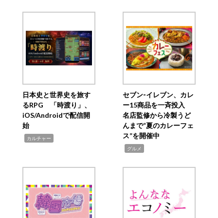
日本史と世界史を旅す
セブン‐イレブン、カレ
るRPG 「時渡り」、
ー15商品を一斉投入
iOS/Androidで配信開
名店監修から冷製うど
始
んまで“夏のカレーフェ
ス”を開催中
,
カルチャー
,
グルメ