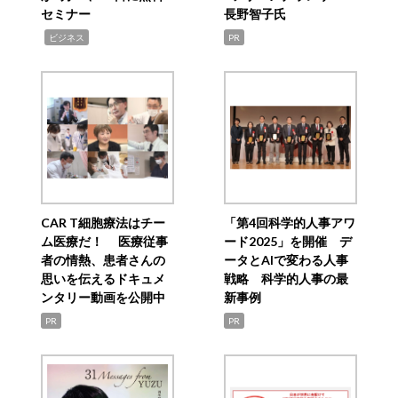
セミナー
長野智子氏
,
ビジネス
PR
CAR T細胞療法はチー
「第4回科学的人事アワ
ム医療だ！ 医療従事
ード2025」を開催 デ
者の情熱、患者さんの
ータとAIで変わる人事
思いを伝えるドキュメ
戦略 科学的人事の最
ンタリー動画を公開中
新事例
PR
PR