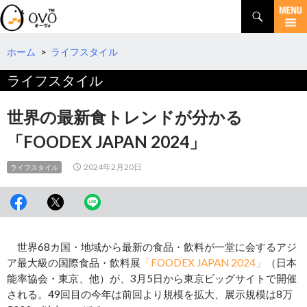
検
索
コ
ン
テ
ホーム
>
ライフスタイル
ン
ライフスタイル
ツ
へ
移
世界の最新食トレンドが分かる
動
「FOODEX JAPAN 2024」
2024年2月20日
ライフスタイル
世界68カ国・地域から最新の食品・飲料が一堂に会するアジ
ア最大級の国際食品・飲料展
「FOODEX JAPAN 2024」
（日本
能率協会・東京、他）が、3月5日から東京ビッグサイトで開催
される。49回目の今年は前回より規模を拡大、展示規模は8万