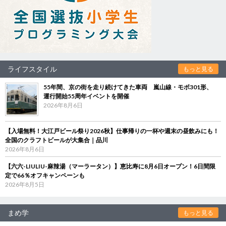
ライフスタイル
もっと見る
55年間、京の街を走り続けてきた車両 嵐山線・モボ301形、
運行開始55周年イベントを開催
2026年8月6日
【入場無料！大江戸ビール祭り2026秋】仕事帰りの一杯や週末の昼飲みにも！
全国のクラフトビールが大集合｜品川
2026年8月6日
【六六-LIULIU-麻辣湯（マーラータン）】恵比寿に8月6日オープン！6日間限
定で66％オフキャンペーンも
2026年8月5日
まめ学
もっと見る