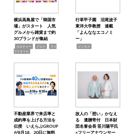
横浜高島屋で「韓国市
行革甲子園 沼尾波子
場」がスタート 人気
東洋大学教授 連載
グルメから雑貨まで約
「よんななエコノミ
30ブランドが集結
ー」
,
,
,
,
カルチャー
グルメ
ライ
ビジネス
フスタイル
不動産業界で来店率と
故人の「想い」かなえ
成約率を上げる方法を
る 遺贈寄付 日本財
伝授 いえらぶGROUP
団名誉会長 笹川陽平氏
が8月18、20日に無料
×フリーアナウンサー