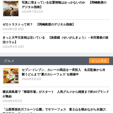
写真に埋まっている位置情報はおっかないのか 【岡嶋教授の
デジタル指南】
2026年7月22日
ゼロトラストって何？ 【岡嶋教授のデジタル指南】
2026年6月18日
きっと大平元首相は泣いている 【政眼鏡（せいがんきょう）－本田雅俊の政
治コラム】
2026年6月10日
グルメ
もっと見る
セブン‐イレブン、カレー15商品を一斉投入 名店監修から冷
製うどんまで“夏のカレーフェス”を開催中
2026年8月6日
横浜高島屋で「韓国市場」がスタート 人気グルメから雑貨まで約30ブランド
が集結
2026年8月5日
「山梨県笛吹川フルーツ公園」でサマーフェス 富士山を眺めながら水遊び、