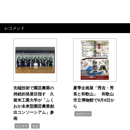
レコメンド
先端技術で園芸農業の
夏季企画展「秀吉・秀
持続的発展目指す 久
長と和歌山」 和歌山
留米工業大学が「ふく
市立博物館で8月8日か
おか未来型園芸農業創
ら
出コンソーシアム」参
,
カルチャー
画
,
,
ビジネス
社会