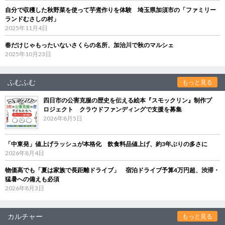
自分で収穫した秋野菜を使って芋煮作りを体験 埼玉県加須市の「ファミリー
ランドむさしの村」
2025年11月4日
春だけじゃもったいないさくらの名所、加治川で秋のマルシェ
2025年10月23日
ふむふむ
もっと見る
四日市の公害克服の歴史を伝える絵本『スモックリン』制作プ
ロジェクト クラウドファンディングで支援を募集
2026年8月5日
「中東発」値上げラッシュが本格化 飲食料品値上げ、約3年ぶりの多さに
2026年8月4日
物価高でも「夏は家族で長距離ドライブ」 宿泊ドライブ予算4万円超、渋滞・
猛暑への備えも必須
2026年8月3日
カルチャー
もっと見る