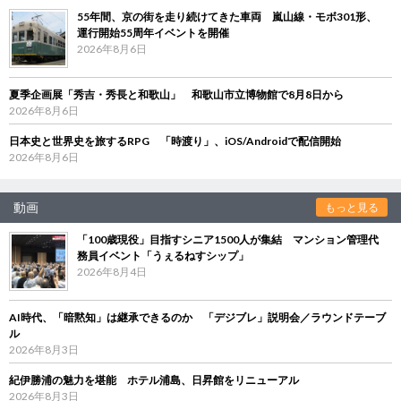
55年間、京の街を走り続けてきた車両 嵐山線・モボ301形、
運行開始55周年イベントを開催
2026年8月6日
夏季企画展「秀吉・秀長と和歌山」 和歌山市立博物館で8月8日から
2026年8月6日
日本史と世界史を旅するRPG 「時渡り」、iOS/Androidで配信開始
2026年8月6日
動画
もっと見る
「100歳現役」目指すシニア1500人が集結 マンション管理代
務員イベント「うぇるねすシップ」
2026年8月4日
AI時代、「暗黙知」は継承できるのか 「デジブレ」説明会／ラウンドテーブ
ル
2026年8月3日
紀伊勝浦の魅力を堪能 ホテル浦島、日昇館をリニューアル
2026年8月3日