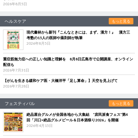
2026年8月5日
ヘルスケア
もっと見る
現代書林から新刊『こんなときには、まず、漢方！』 漢方三
考塾の15人の医師や薬剤師が執筆
2026年8月5日
重症筋無力症への正しい知識と理解を 8月8日広島市で公開講座、オンライン
配信も
2026年7月31日
【がんを生きる緩和ケア医・大橋洋平「足し算命」】天空を見上げて
2026年7月28日
フェスティバル
もっと見る
絶品屋台グルメが全国各地から大集結 “庶民派食フェス”第4
回「川口×絶品グルメビール＆日本酒祭り2026」を開催
2026年4月15日