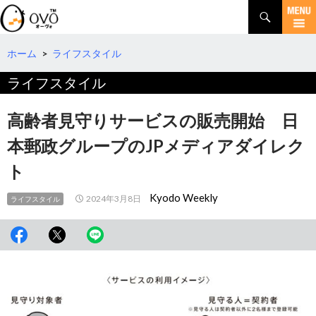
検
索
コ
ン
テ
ホーム
>
ライフスタイル
ン
ライフスタイル
ツ
へ
移
高齢者見守りサービスの販売開始 日
動
本郵政グループのJPメディアダイレク
ト
Kyodo Weekly
2024年3月8日
ライフスタイル