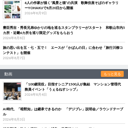
6人の作家が描く“風景と猫”の共演 歌舞伎座そばのギャラリ
ーYOHAKUで8月20日から開催
2026年8月9日
豊臣秀吉・秀長兄弟ゆかりの地を巡るスタンプラリーがスタート 和歌山市内5
カ所・近畿6カ所を巡り限定グッズをもらおう
2026年8月8日
旅の思い出を五・七・五で！ エースが「かばんの日」に合わせ「旅行川柳コ
ンテスト」を開催
2026年8月7日
動画
もっと見る
「100歳現役」目指すシニア1500人が集結 マンション管理代
務員イベント「うぇるねすシップ」
2026年8月4日
AI時代、「暗黙知」は継承できるのか 「デジブレ」説明会／ラウンドテーブ
ル
2026年8月3日