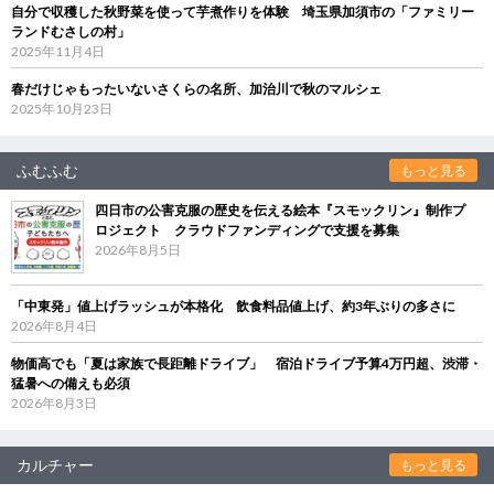
自分で収穫した秋野菜を使って芋煮作りを体験 埼玉県加須市の「ファミリー
ランドむさしの村」
2025年11月4日
春だけじゃもったいないさくらの名所、加治川で秋のマルシェ
2025年10月23日
ふむふむ
もっと見る
四日市の公害克服の歴史を伝える絵本『スモックリン』制作プ
ロジェクト クラウドファンディングで支援を募集
2026年8月5日
「中東発」値上げラッシュが本格化 飲食料品値上げ、約3年ぶりの多さに
2026年8月4日
物価高でも「夏は家族で長距離ドライブ」 宿泊ドライブ予算4万円超、渋滞・
猛暑への備えも必須
2026年8月3日
カルチャー
もっと見る