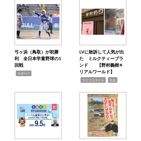
弓ヶ浜（鳥取）が初勝
LVに敗訴して人気が出
利 全日本学童野球の1
た ミルクティーブラ
回戦
ンド 【野村義樹✕
リアルワールド】
,
スポーツ
,
,
ライフスタイル
社会