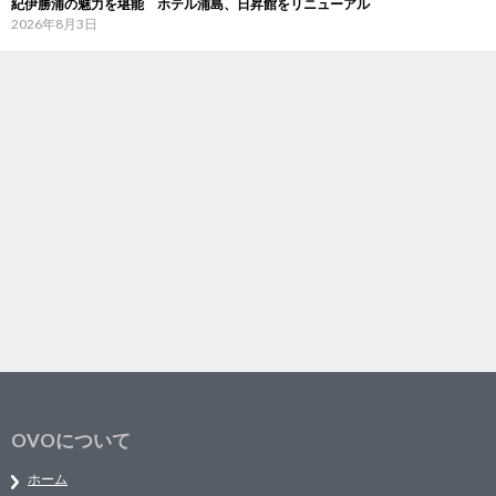
紀伊勝浦の魅力を堪能 ホテル浦島、日昇館をリニューアル
2026年8月3日
OVOについて
ホーム