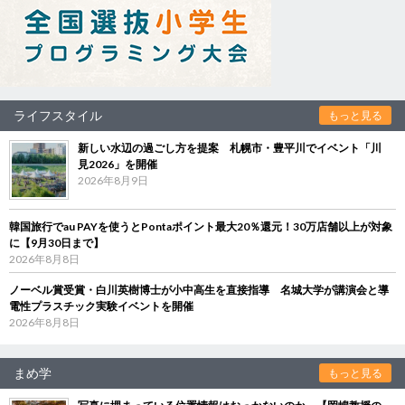
ライフスタイル
もっと見る
新しい水辺の過ごし方を提案 札幌市・豊平川でイベント「川
見2026」を開催
2026年8月9日
韓国旅行でau PAYを使うとPontaポイント最大20％還元！30万店舗以上が対象
に【9月30日まで】
2026年8月8日
ノーベル賞受賞・白川英樹博士が小中高生を直接指導 名城大学が講演会と導
電性プラスチック実験イベントを開催
2026年8月8日
まめ学
もっと見る