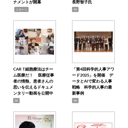
ナメントが開幕
長野智子氏
,
スポーツ
PR
CAR T細胞療法はチー
「第4回科学的人事アワ
ム医療だ！ 医療従事
ード2025」を開催 デ
者の情熱、患者さんの
ータとAIで変わる人事
思いを伝えるドキュメ
戦略 科学的人事の最
ンタリー動画を公開中
新事例
PR
PR