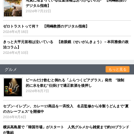
写真に埋まっている位置情報はおっかないのか 【岡嶋教授の
デジタル指南】
2026年7月22日
ゼロトラストって何？ 【岡嶋教授のデジタル指南】
2026年6月18日
きっと大平元首相は泣いている 【政眼鏡（せいがんきょう）－本田雅俊の政
治コラム】
2026年6月10日
グルメ
もっと見る
ビールだけ飲むと倒れる「ふらつくビアグラス」発売 “強制
的に水を飲む”仕掛けで適正飲酒を後押し
2026年8月7日
セブン‐イレブン、カレー15商品を一斉投入 名店監修から冷製うどんまで“夏
のカレーフェス”を開催中
2026年8月6日
横浜高島屋で「韓国市場」がスタート 人気グルメから雑貨まで約30ブランド
が集結