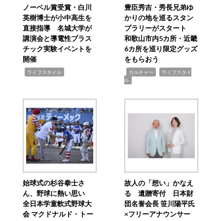
ノーベル賞受賞・白川
豊臣秀吉・秀長兄弟ゆ
英樹博士が小中高生を
かりの地を巡るスタン
直接指導 名城大学が
プラリーがスタート
講演会と導電性プラス
和歌山市内5カ所・近畿
チック実験イベントを
6カ所を巡り限定グッズ
開催
をもらおう
,
,
,
ライフスタイル
カルチャー
ライフスタイ
ル
始球式の杉谷拳士さ
故人の「想い」かなえ
ん、野球に熱い思い
る 遺贈寄付 日本財
全日本学童軟式野球大
団名誉会長 笹川陽平氏
会 マクドナルド・トー
×フリーアナウンサー