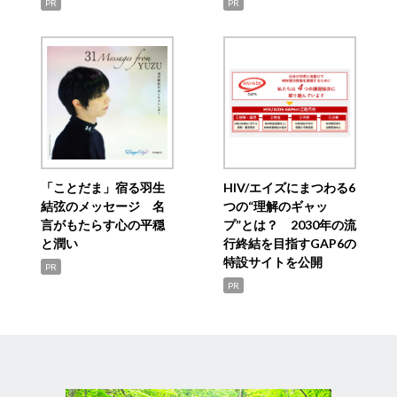
PR
PR
「ことだま」宿る羽生
HIV/エイズにまつわる6
結弦のメッセージ 名
つの“理解のギャッ
言がもたらす心の平穏
プ”とは？ 2030年の流
と潤い
行終結を目指すGAP6の
特設サイトを公開
PR
PR