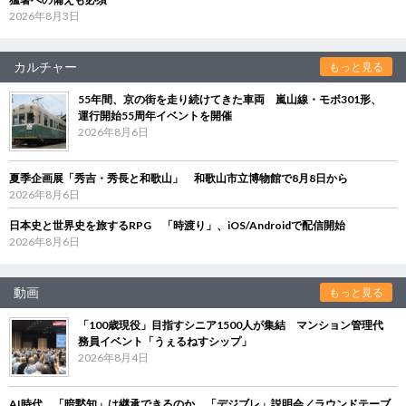
2026年8月3日
カルチャー
もっと見る
55年間、京の街を走り続けてきた車両 嵐山線・モボ301形、
運行開始55周年イベントを開催
2026年8月6日
夏季企画展「秀吉・秀長と和歌山」 和歌山市立博物館で8月8日から
2026年8月6日
日本史と世界史を旅するRPG 「時渡り」、iOS/Androidで配信開始
2026年8月6日
動画
もっと見る
「100歳現役」目指すシニア1500人が集結 マンション管理代
務員イベント「うぇるねすシップ」
2026年8月4日
AI時代、「暗黙知」は継承できるのか 「デジブレ」説明会／ラウンドテーブ