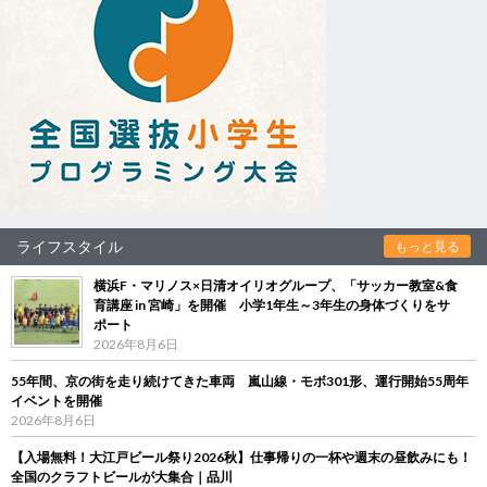
ライフスタイル
もっと見る
横浜F・マリノス×日清オイリオグループ、「サッカー教室&食
育講座 in 宮崎」を開催 小学1年生～3年生の身体づくりをサ
ポート
2026年8月6日
55年間、京の街を走り続けてきた車両 嵐山線・モボ301形、運行開始55周年
イベントを開催
2026年8月6日
【入場無料！大江戸ビール祭り2026秋】仕事帰りの一杯や週末の昼飲みにも！
全国のクラフトビールが大集合｜品川