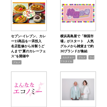
セブン‐イレブン、カレ
横浜高島屋で「韓国市
ー15商品を一斉投入
場」がスタート 人気
名店監修から冷製うど
グルメから雑貨まで約
んまで“夏のカレーフェ
30ブランドが集結
ス”を開催中
,
,
,
カルチャー
グルメ
ライ
フスタイル
,
グルメ