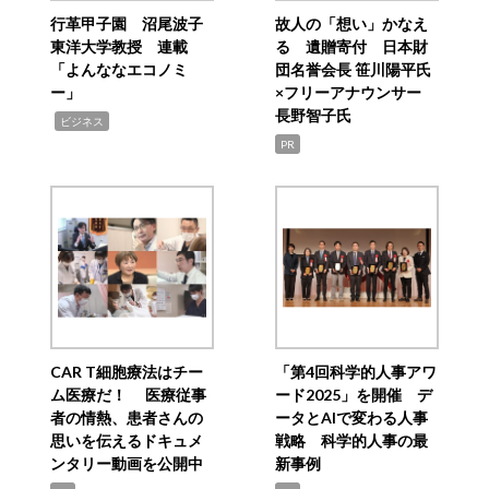
行革甲子園 沼尾波子
故人の「想い」かなえ
東洋大学教授 連載
る 遺贈寄付 日本財
「よんななエコノミ
団名誉会長 笹川陽平氏
ー」
×フリーアナウンサー
長野智子氏
,
ビジネス
PR
CAR T細胞療法はチー
「第4回科学的人事アワ
ム医療だ！ 医療従事
ード2025」を開催 デ
者の情熱、患者さんの
ータとAIで変わる人事
思いを伝えるドキュメ
戦略 科学的人事の最
ンタリー動画を公開中
新事例