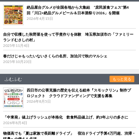
絶品屋台グルメが全国各地から大集結 “庶民派食フェス”第4
回「川口×絶品グルメビール＆日本酒祭り2026」を開催
2026年4月15日
自分で収穫した秋野菜を使って芋煮作りを体験 埼玉県加須市の「ファミリー
ランドむさしの村」
2025年11月4日
春だけじゃもったいないさくらの名所、加治川で秋のマルシェ
2025年10月23日
ふむふむ
もっと見る
四日市の公害克服の歴史を伝える絵本『スモックリン』制作プ
ロジェクト クラウドファンディングで支援を募集
2026年8月5日
「中東発」値上げラッシュが本格化 飲食料品値上げ、約3年ぶりの多さに
2026年8月4日
物価高でも「夏は家族で長距離ドライブ」 宿泊ドライブ予算4万円超、渋滞・
猛暑への備えも必須