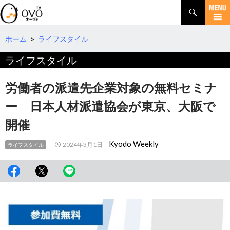
検
索
コ
ン
テ
ホーム
>
ライフスタイル
ン
ライフスタイル
ツ
へ
移
労働者の派遣先企業対象の無料セミナ
動
ー 日本人材派遣協会が東京、大阪で
開催
Kyodo Weekly
2024年3月1日
ライフスタイル