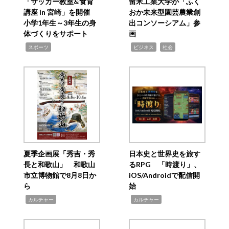
「サッカー教室&食育
留米工業大学が「ふく
講座 in 宮崎」を開催
おか未来型園芸農業創
小学1年生～3年生の身
出コンソーシアム」参
体づくりをサポート
画
,
,
,
スポーツ
ビジネス
社会
夏季企画展「秀吉・秀
日本史と世界史を旅す
長と和歌山」 和歌山
るRPG 「時渡り」、
市立博物館で8月8日か
iOS/Androidで配信開
ら
始
,
,
カルチャー
カルチャー