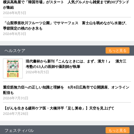
横浜高島屋で「韓国市場」がスタート 人気グルメから雑貨まで約30ブランド
が集結
2026年8月5日
「山梨県笛吹川フルーツ公園」でサマーフェス 富士山を眺めながら水遊び、
季節限定の桃のかき氷も
2026年8月3日
ヘルスケア
もっと見る
現代書林から新刊『こんなときには、まず、漢方！』 漢方三
考塾の15人の医師や薬剤師が執筆
2026年8月5日
重症筋無力症への正しい知識と理解を 8月8日広島市で公開講座、オンライン
配信も
2026年7月31日
【がんを生きる緩和ケア医・大橋洋平「足し算命」】天空を見上げて
2026年7月28日
フェスティバル
もっと見る