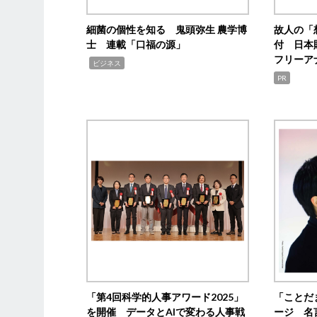
細菌の個性を知る 鬼頭弥生 農学博
故人の「
士 連載「口福の源」
付 日本
フリーア
,
ビジネス
PR
「第4回科学的人事アワード2025」
「ことだ
を開催 データとAIで変わる人事戦
ージ 名