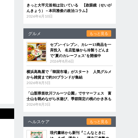
きっと大平元首相は泣いている 【政眼鏡（せいが
んきょう）－本田雅俊の政治コラム】
2026年6月10日
グルメ
もっと見る
セブン‐イレブン、カレー15商品を一
斉投入 名店監修から冷製うどんま
で“夏のカレーフェス”を開催中
2026年8月6日
横浜高島屋で「韓国市場」がスタート 人気グルメ
から雑貨まで約30ブランドが集結
2026年8月5日
「山梨県笛吹川フルーツ公園」でサマーフェス 富
士山を眺めながら水遊び、季節限定の桃のかき氷も
2026年8月3日
ヘルスケア
もっと見る
現代書林から新刊『こんなときに