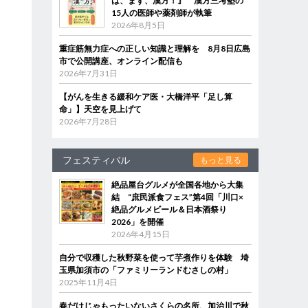
は、まず、漢方！』 漢方三考塾の
15人の医師や薬剤師が執筆
2026年8月5日
重症筋無力症への正しい知識と理解を 8月8日広島
市で公開講座、オンライン配信も
2026年7月31日
【がんを生きる緩和ケア医・大橋洋平「足し算
命」】天空を見上げて
2026年7月28日
フェスティバル
もっと見る
絶品屋台グルメが全国各地から大集
結 “庶民派食フェス”第4回「川口×
絶品グルメビール＆日本酒祭り
2026」を開催
2026年4月15日
自分で収穫した秋野菜を使って芋煮作りを体験 埼
玉県加須市の「ファミリーランドむさしの村」
2025年11月4日
春だけじゃもったいないさくらの名所、加治川で秋