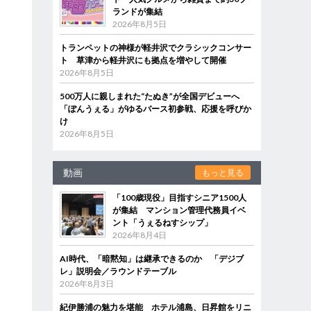
ランドが集結
2026年8月5日
トランペットの神様が軽井沢でクラシックコンサー
ト 草津から軽井沢にも拠点を増やして開催
2026年8月5日
500万人に親しまれた“たぬき”が全国デビューへ
「ぽんうぇる」がゆるバース初参戦、応援を呼びか
け
2026年8月5日
動画
もっと見る
「100歳現役」目指すシニア1500人
が集結 マンション管理代務員イベ
ント「うぇるねすシップ」
2026年8月4日
AI時代、「暗黙知」は継承できるのか 「デジブ
レ」説明会／ラウンドテーブル
2026年8月3日
紀伊勝浦の魅力を堪能 ホテル浦島、日昇館をリニ