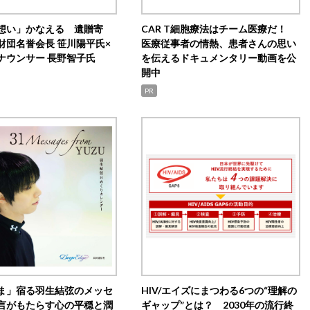
想い」かなえる 遺贈寄
CAR T細胞療法はチーム医療だ！
財団名誉会長 笹川陽平氏×
医療従事者の情熱、患者さんの思い
ナウンサー 長野智子氏
を伝えるドキュメンタリー動画を公
開中
PR
ま」宿る羽生結弦のメッセ
HIV/エイズにまつわる6つの“理解の
言がもたらす心の平穏と潤
ギャップ”とは？ 2030年の流行終