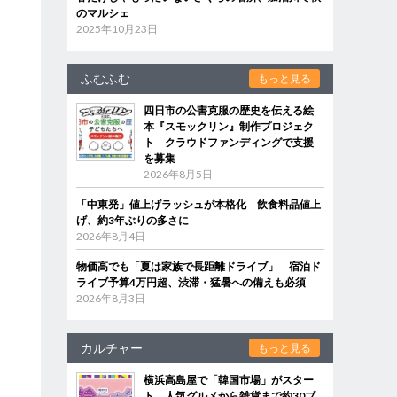
のマルシェ
2025年10月23日
ふむふむ
もっと見る
四日市の公害克服の歴史を伝える絵
本『スモックリン』制作プロジェク
ト クラウドファンディングで支援
を募集
2026年8月5日
「中東発」値上げラッシュが本格化 飲食料品値上
げ、約3年ぶりの多さに
2026年8月4日
物価高でも「夏は家族で長距離ドライブ」 宿泊ド
ライブ予算4万円超、渋滞・猛暑への備えも必須
2026年8月3日
カルチャー
もっと見る
横浜高島屋で「韓国市場」がスター
ト 人気グルメから雑貨まで約30ブ