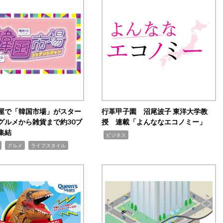
屋で「韓国市場」がスター
行革甲子園 沼尾波子 東洋大学教
グルメから雑貨まで約30ブ
授 連載「よんななエコノミー」
集結
,
ビジネス
,
,
グルメ
ライフスタイル