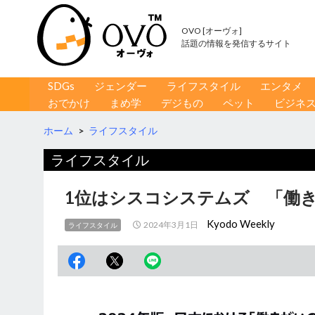
OVO [オーヴォ]
話題の情報を発信するサイト
コンテンツへ移動
検
SDGs
ジェンダー
ライフスタイル
エンタメ
索
おでかけ
まめ学
デジもの
ペット
ビジネ
ホーム
>
ライフスタイル
ライフスタイル
1位はシスコシステムズ 「働
Kyodo Weekly
2024年3月1日
ライフスタイル