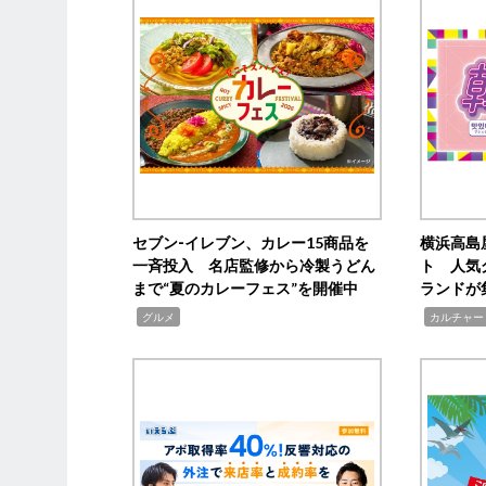
セブン‐イレブン、カレー15商品を
横浜高島
一斉投入 名店監修から冷製うどん
ト 人気
まで“夏のカレーフェス”を開催中
ランドが
,
,
グルメ
カルチャー