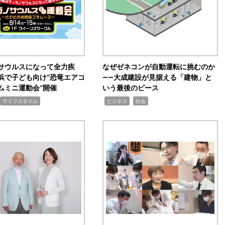
サウルスになって全力疾
なぜゼネコンが自動運転に挑むのか
浜で子ども向け“恐竜エアコ
――大成建設が見据える「建物」と
ムミニ運動会”開催
いう最後のピース
,
,
ライフスタイル
ビジネス
社会