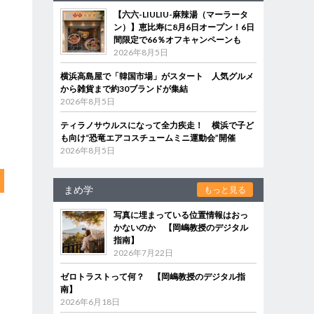
【六六-LIULIU-麻辣湯（マーラータ
ン）】恵比寿に8月6日オープン！6日
間限定で66％オフキャンペーンも
2026年8月5日
横浜高島屋で「韓国市場」がスタート 人気グルメ
から雑貨まで約30ブランドが集結
2026年8月5日
ティラノサウルスになって全力疾走！ 横浜で子ど
も向け“恐竜エアコスチュームミニ運動会”開催
2026年8月5日
まめ学
もっと見る
写真に埋まっている位置情報はおっ
かないのか 【岡嶋教授のデジタル
指南】
2026年7月22日
ゼロトラストって何？ 【岡嶋教授のデジタル指
南】
2026年6月18日