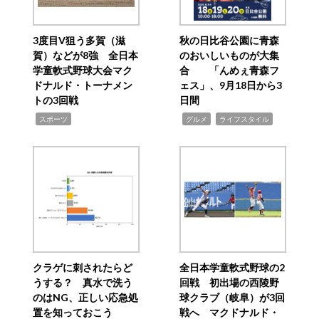
3度目V狙う多賀（滋
秋の日比谷公園に青森
賀）などが8強 全日本
のおいしいものが大集
学童軟式野球大会マク
合 「んめぇ青森フ
ドナルド・トーナメン
ェス」、9月18日から3
トの3回戦
日間
,
,
,
スポーツ
グルメ
ライフスタイル
クラゲに刺されたらど
全日本学童軟式野球の2
うする？ 真水で洗う
回戦 初出場の西陵野
のはNG、正しい応急処
球クラブ（岐阜）が3回
置を知っておこう
戦へ マクドナルド・