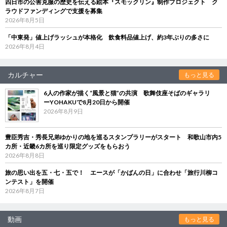
四日市の公害克服の歴史を伝える絵本『スモックリン』制作プロジェクト ク
ラウドファンディングで支援を募集
2026年8月5日
「中東発」値上げラッシュが本格化 飲食料品値上げ、約3年ぶりの多さに
2026年8月4日
カルチャー
もっと見る
6人の作家が描く“風景と猫”の共演 歌舞伎座そばのギャラリ
ーYOHAKUで8月20日から開催
2026年8月9日
豊臣秀吉・秀長兄弟ゆかりの地を巡るスタンプラリーがスタート 和歌山市内5
カ所・近畿6カ所を巡り限定グッズをもらおう
2026年8月8日
旅の思い出を五・七・五で！ エースが「かばんの日」に合わせ「旅行川柳コ
ンテスト」を開催
2026年8月7日
動画
もっと見る