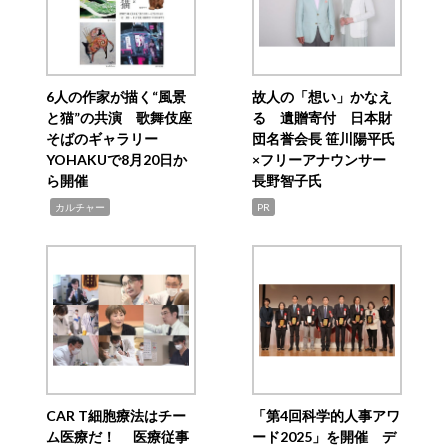
6人の作家が描く“風景
故人の「想い」かなえ
と猫”の共演 歌舞伎座
る 遺贈寄付 日本財
そばのギャラリー
団名誉会長 笹川陽平氏
YOHAKUで8月20日か
×フリーアナウンサー
ら開催
長野智子氏
,
カルチャー
PR
CAR T細胞療法はチー
「第4回科学的人事アワ
ム医療だ！ 医療従事
ード2025」を開催 デ