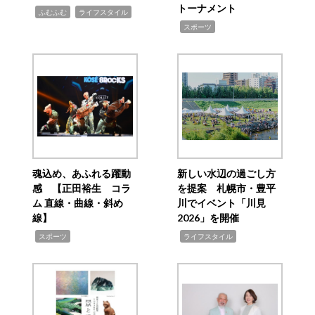
トーナメント
,
,
ふむふむ
ライフスタイル
,
スポーツ
魂込め、あふれる躍動
新しい水辺の過ごし方
感 【正田裕生 コラ
を提案 札幌市・豊平
ム 直線・曲線・斜め
川でイベント「川見
線】
2026」を開催
,
,
スポーツ
ライフスタイル