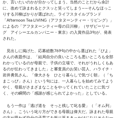
か、言いたいのかが分かってしまう。当然のことだから余計
に、改めて詠まれるとクスッと笑ってしまう——そんなほっこ
りする川柳ばかりが選ばれた。ライフスタイルブランド
「Afternoon Tea LIVING（アフタヌーンティー・リビング）」
によるの「アフタヌーンティー母の日川柳」（サザビーリー
グ アイシーエルカンパニー・東京）の入賞作品3句が、発表
された。
見出しに掲げた、応募総数769句の中から選ばれた「ぴよ」
さんの表題作は、「結局自分の良いところも悪いところも全部
わかっているのが母親で、子供の立場で、それがうれしくもあ
るのが伝わってきました」と審査員のお笑い芸人、ハライチ・
岩井勇気さん。「偉大さを ひとり暮らしで気づく朝」（「ち
まこっぴ」さん）という句には、一人暮らしを始めてみてよう
やく、母親がさまざまなことをやってくれていたことに気づ
く、その瞬間の「感謝が感じられてよかった」としている。
もう一作は「逃げ道を そっと残して叱る愛」（「オム列」
さん）。こういう叱り方ができる母親は偉大だ。詠まれた母親
の方が思わず自分の子育てを振り返るきっかけになりそうな一