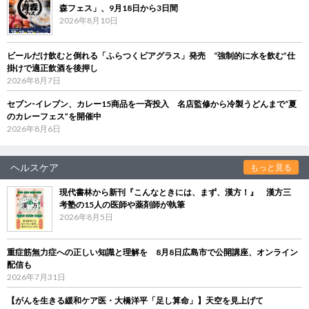
森フェス」、9月18日から3日間
2026年8月10日
ビールだけ飲むと倒れる「ふらつくビアグラス」発売 “強制的に水を飲む”仕
掛けで適正飲酒を後押し
2026年8月7日
セブン‐イレブン、カレー15商品を一斉投入 名店監修から冷製うどんまで“夏
のカレーフェス”を開催中
2026年8月6日
ヘルスケア
もっと見る
現代書林から新刊『こんなときには、まず、漢方！』 漢方三
考塾の15人の医師や薬剤師が執筆
2026年8月5日
重症筋無力症への正しい知識と理解を 8月8日広島市で公開講座、オンライン
配信も
2026年7月31日
【がんを生きる緩和ケア医・大橋洋平「足し算命」】天空を見上げて