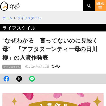
検
索
コ
ン
テ
ホーム
>
ライフスタイル
ン
ライフスタイル
ツ
へ
移
“なぜわかる 言ってないのに見抜く
動
母” 「アフタヌーンティー母の日川
柳」の入賞作発表
OVO
2024年5月10日
ライフスタイル