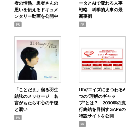
者の情熱、患者さんの
ータとAIで変わる人事
思いを伝えるドキュメ
戦略 科学的人事の最
ンタリー動画を公開中
新事例
PR
PR
「ことだま」宿る羽生
HIV/エイズにまつわる6
結弦のメッセージ 名
つの“理解のギャッ
言がもたらす心の平穏
プ”とは？ 2030年の流
と潤い
行終結を目指すGAP6の
特設サイトを公開
PR
PR