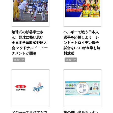
始球式の杉谷拳士さ
ベルギーで戦う日本人
ん、野球に熱い思い
選手を応援しよう シ
全日本学童軟式野球大
ント＝トロイデン戦全
会 マクドナルド・トー
試合をBS10が今季も無
ナメントが開幕
料放送
,
,
スポーツ
スポーツ
ドジャースタジアムで
旅の思い出を五・七・