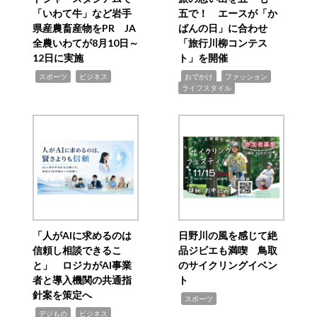
「いわて牛」など岩手
五で！ エースが「か
県産農畜産物をPR JA
ばんの日」に合わせ
全農いわてが8月10日～
「旅行川柳コンテス
12日に実施
ト」を開催
,
,
,
,
,
スポーツ
ビジネス
おでかけ
ファッション
ライフスタイル
「人がAIに求めるのは
日野川の風を感じて絶
信頼し相談できるこ
品ジビエも満喫 鳥取
と」 ロジカがAI事業
のサイクリングイベン
者と導入機関の共通指
ト
針案を策定へ
,
スポーツ
,
,
デジもの
ビジネス