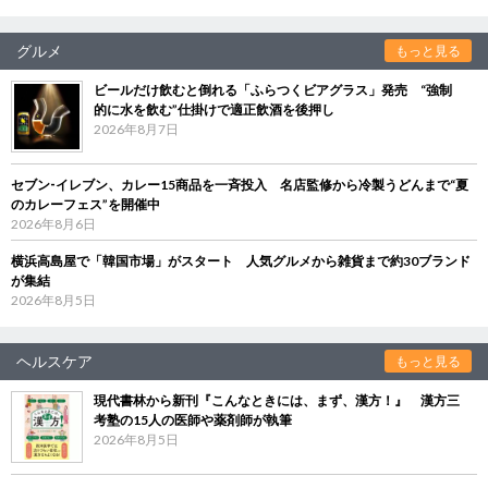
グルメ
もっと見る
ビールだけ飲むと倒れる「ふらつくビアグラス」発売 “強制
的に水を飲む”仕掛けで適正飲酒を後押し
2026年8月7日
セブン‐イレブン、カレー15商品を一斉投入 名店監修から冷製うどんまで“夏
のカレーフェス”を開催中
2026年8月6日
横浜高島屋で「韓国市場」がスタート 人気グルメから雑貨まで約30ブランド
が集結
2026年8月5日
ヘルスケア
もっと見る
現代書林から新刊『こんなときには、まず、漢方！』 漢方三
考塾の15人の医師や薬剤師が執筆
2026年8月5日