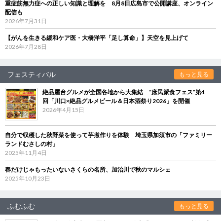
重症筋無力症への正しい知識と理解を 8月8日広島市で公開講座、オンライン
配信も
2026年7月31日
【がんを生きる緩和ケア医・大橋洋平「足し算命」】天空を見上げて
2026年7月28日
フェスティバル
もっと見る
絶品屋台グルメが全国各地から大集結 “庶民派食フェス”第4
回「川口×絶品グルメビール＆日本酒祭り2026」を開催
2026年4月15日
自分で収穫した秋野菜を使って芋煮作りを体験 埼玉県加須市の「ファミリー
ランドむさしの村」
2025年11月4日
春だけじゃもったいないさくらの名所、加治川で秋のマルシェ
2025年10月23日
ふむふむ
もっと見る