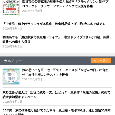
四日市の公害克服の歴史を伝える絵本『スモックリン』制作プ
ロジェクト クラウドファンディングで支援を募集
2026年8月5日
「中東発」値上げラッシュが本格化 飲食料品値上げ、約3年ぶりの多さに
2026年8月4日
物価高でも「夏は家族で長距離ドライブ」 宿泊ドライブ予算4万円超、渋滞・
猛暑への備えも必須
2026年8月3日
カルチャー
もっと見る
旅の思い出を五・七・五で！ エースが「かばんの日」に合わ
せ「旅行川柳コンテスト」を開催
2026年8月7日
東野圭吾が選んだ「記憶に残る一文」はどれ？ 最新作『永遠の記憶』発売で
読者参加型キャンペーン
2026年8月7日
55年間、京の街を走り続けてきた車両 嵐山線・モボ301形、運行開始55周年
イベントを開催