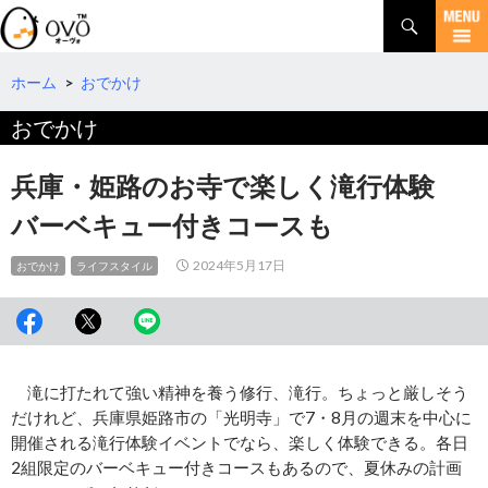
検
索
コ
ン
テ
ホーム
>
おでかけ
ン
おでかけ
ツ
へ
移
兵庫・姫路のお寺で楽しく滝行体験
動
バーベキュー付きコースも
2024年5月17日
おでかけ
ライフスタイル
滝に打たれて強い精神を養う修行、滝行。ちょっと厳しそう
だけれど、兵庫県姫路市の「光明寺」で7・8月の週末を中心に
開催される滝行体験イベントでなら、楽しく体験できる。各日
2組限定のバーベキュー付きコースもあるので、夏休みの計画