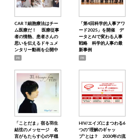
CAR T細胞療法はチー
「第4回科学的人事アワ
ム医療だ！ 医療従事
ード2025」を開催 デ
者の情熱、患者さんの
ータとAIで変わる人事
思いを伝えるドキュメ
戦略 科学的人事の最
ンタリー動画を公開中
新事例
PR
PR
「ことだま」宿る羽生
HIV/エイズにまつわる6
結弦のメッセージ 名
つの“理解のギャッ
言がもたらす心の平穏
プ”とは？ 2030年の流