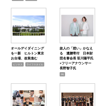
オールデイダイニング
故人の「想い」かなえ
を一新 ヒルトン東京
る 遺贈寄付 日本財
お台場、改装進む
団名誉会長 笹川陽平氏
×フリーアナウンサー
,
,
ビジネス
ライフスタイル
長野智子氏
PR