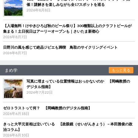
催！謎解きを楽しみながら全17スポットを巡る
2026年8月8日
【入場無料！けやきひろば秋のビール祭り】300種類以上のクラフトビールが
集まる！土日祝日はアーリーオープンも｜さいたま新都心
2026年8月7日
日野川の風を感じて絶品ジビエも満喫 鳥取のサイクリングイベント
2026年8月7日
まめ学
もっと見る
写真に埋まっている位置情報はおっかないのか 【岡嶋教授の
デジタル指南】
2026年7月22日
ゼロトラストって何？ 【岡嶋教授のデジタル指南】
2026年6月18日
きっと大平元首相は泣いている 【政眼鏡（せいがんきょう）－本田雅俊の政
治コラム】
2026年6月10日