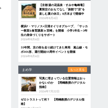
ン
【京都 湯の花温泉・すみや亀峰菴】
み
夏限定のおもてなし「旅館で“涼”を
楽しむ夏の休日」8月末まで開催中
2026年8月6日
横浜F・マリノス×日清オイリオグループ、「サッカ
ー教室&食育講座 in 宮崎」を開催 小学1年生～3年
生の身体づくりをサポート
2026年8月6日
55年間、京の街を走り続けてきた車両 嵐山線・モ
ボ301形、運行開始55周年イベントを開催
2026年8月6日
まめ学
もっと見る
写真に埋まっている位置情報はおっ
かないのか 【岡嶋教授のデジタル
指南】
2026年7月22日
ゼロトラストって何？ 【岡嶋教授のデジタル指
南】