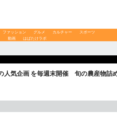
ファッション
グルメ
カルチャー
スポーツ
ス
動画
はばたけラボ
の人気企画 を毎週末開催 旬の農産物詰