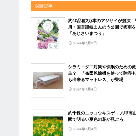
関連記事
約40品種2万本のアジサイが競演 
川・国営讃岐まんのう公園で梅雨を
「あじさいまつり」
2024年6月3日
シラミ・ダニ対策や快眠のための救
主？ 「布団乾燥機を使って除湿も
も出来るマットレス」が登場
2024年6月4日
約千株のニッコウキスゲ 六甲高
園で明るい夏色の花が見ごろ
2024年6月4日