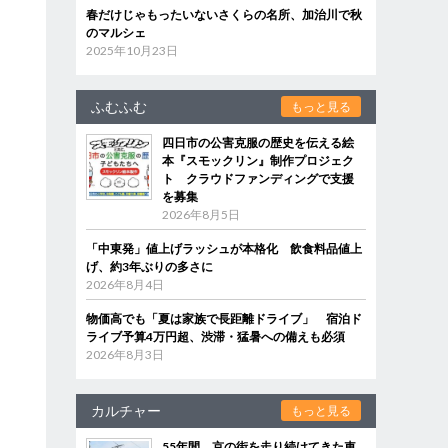
春だけじゃもったいないさくらの名所、加治川で秋
のマルシェ
2025年10月23日
ふむふむ
もっと見る
四日市の公害克服の歴史を伝える絵
本『スモックリン』制作プロジェク
ト クラウドファンディングで支援
を募集
2026年8月5日
「中東発」値上げラッシュが本格化 飲食料品値上
げ、約3年ぶりの多さに
2026年8月4日
物価高でも「夏は家族で長距離ドライブ」 宿泊ド
ライブ予算4万円超、渋滞・猛暑への備えも必須
2026年8月3日
カルチャー
もっと見る
55年間、京の街を走り続けてきた車