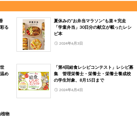
香
夏休みの“お弁当マラソン”も楽々完走
彩る
「学童弁当」30日分の献立が載ったレシ
ピ本
2024年6月3日
世
「第4回給食レシピコンテスト」レシピ募
温め
集 管理栄養士・栄養士・栄養士養成校
の学生対象、8月15日まで
2024年6月4日
山植物