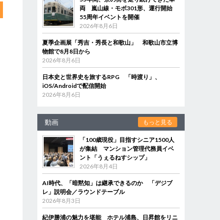
両 嵐山線・モボ301形、運行開始
55周年イベントを開催
2026年8月6日
夏季企画展「秀吉・秀長と和歌山」 和歌山市立博
物館で8月8日から
2026年8月6日
日本史と世界史を旅するRPG 「時渡り」、
iOS/Androidで配信開始
2026年8月6日
動画
もっと見る
「100歳現役」目指すシニア1500人
が集結 マンション管理代務員イベ
ント「うぇるねすシップ」
2026年8月4日
AI時代、「暗黙知」は継承できるのか 「デジブ
レ」説明会／ラウンドテーブル
2026年8月3日
紀伊勝浦の魅力を堪能 ホテル浦島、日昇館をリニ