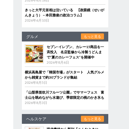
2026年6月18日
きっと大平元首相は泣いている 【政眼鏡（せいが
んきょう）－本田雅俊の政治コラム】
2026年6月10日
グルメ
もっと見る
セブン‐イレブン、カレー15商品を一
斉投入 名店監修から冷製うどんま
で“夏のカレーフェス”を開催中
2026年8月6日
横浜高島屋で「韓国市場」がスタート 人気グルメ
から雑貨まで約30ブランドが集結
2026年8月5日
「山梨県笛吹川フルーツ公園」でサマーフェス 富
士山を眺めながら水遊び、季節限定の桃のかき氷も
2026年8月3日
ヘルスケア
もっと見る