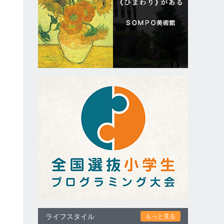
・
、
通
丹
ライフスタイル
もっと見る