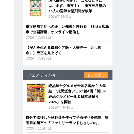
現代書林から新刊『こんなときに
は、まず、漢方！』 漢方三考塾の
15人の医師や薬剤師が執筆
2026年8月5日
重症筋無力症への正しい知識と理解を 8月8日広島
市で公開講座、オンライン配信も
2026年7月31日
【がんを生きる緩和ケア医・大橋洋平「足し算
命」】天空を見上げて
2026年7月28日
中
フェスティバル
もっと見る
絶品屋台グルメが全国各地から大集
結 “庶民派食フェス”第4回「川口×
絶品グルメビール＆日本酒祭り
2026」を開催
2026年4月15日
自分で収穫した秋野菜を使って芋煮作りを体験 埼
玉県加須市の「ファミリーランドむさしの村」
2025年11月4日