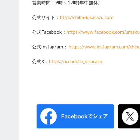
営業時間：9時～17時(年中無休)
公式サイト：
http://chiba-kisarazu.com
公式Facebook：
https://www.facebook.com/umaku
公式Instagram：
https://www.instagram.com/chiba
公式X：
https://x.com/m_kisarazu