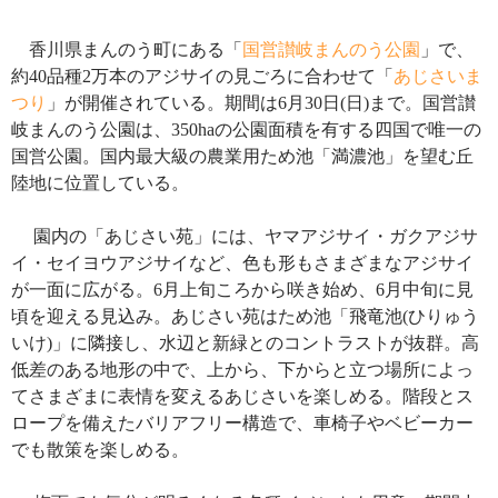
香川県まんのう町にある「
国営讃岐まんのう公園
」で、
約
40
品種
2
万本のアジサイの見ごろに合わせて「
あじさいま
つり
」が開催されている。期間は
6
月
30
日
(
日
)
まで。
国営讃
岐まんのう公園は、
350ha
の公園面積を有する四国で唯一の
国営公園。国内最大級の農業用ため池「満濃池」を望む丘
陸地に位置している。
園内の「あじさい苑」には、ヤマアジサイ・ガクアジサ
イ・セイヨウアジサイなど、色も形もさまざまなアジサイ
が一面に広がる。
6
月上旬ころから咲き始め、
6
月中旬に見
頃を迎える見込み。あじさい苑はため池「飛竜池
(
ひりゅう
いけ
)
」に隣接し、水辺と新緑とのコントラストが抜群。高
低差のある地形の中で、上から、下からと立つ場所によっ
てさまざまに表情を変えるあじさいを楽しめる。階段とス
ロープを備えたバリアフリー構造で、車椅子やベビーカー
でも散策を楽しめる。