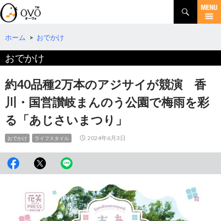
検
索
コ
ン
テ
ホーム
>
おでかけ
ン
おでかけ
ツ
へ
移
約40品種2万本のアジサイが競演 香
動
川・国営讃岐まんのう公園で梅雨を彩
る「あじさいまつり」
2024年6月3日
おでかけ
ライフスタイル