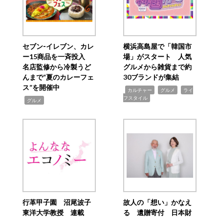
セブン‐イレブン、カレ
横浜高島屋で「韓国市
ー15商品を一斉投入
場」がスタート 人気
名店監修から冷製うど
グルメから雑貨まで約
んまで“夏のカレーフェ
30ブランドが集結
ス”を開催中
,
,
,
カルチャー
グルメ
ライ
フスタイル
,
グルメ
行革甲子園 沼尾波子
故人の「想い」かなえ
東洋大学教授 連載
る 遺贈寄付 日本財