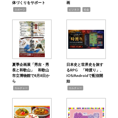
体づくりをサポート
画
,
,
,
スポーツ
ビジネス
社会
夏季企画展「秀吉・秀
日本史と世界史を旅す
長と和歌山」 和歌山
るRPG 「時渡り」、
市立博物館で8月8日か
iOS/Androidで配信開
ら
始
,
,
カルチャー
カルチャー