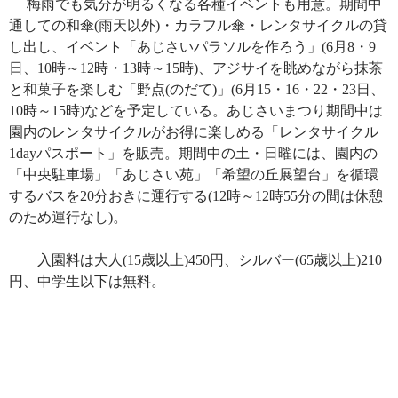
梅雨でも気分が明るくなる各種イベントも用意。期間中
通しての和傘
(
雨天以外
)
・カラフル傘・レンタサイクルの貸
し出し、イベント「あじさいパラソルを作ろう」
(6
月
8
・
9
日、
10
時～
12
時・
13
時～
15
時
)
、アジサイを眺めながら抹茶
と和菓子を楽しむ「野点
(
のだて
)
」
(6
月
15
・
16
・
22
・
23
日、
10
時～
15
時
)
などを予定している。あじさいまつり期間中は
園内のレンタサイクルがお得に楽しめる「レンタサイクル
1day
パスポート」を販売。期間中の土・日曜には、園内の
「中央駐車場」「あじさい苑」「希望の丘展望台」を循環
するバスを
20
分おきに運行する
(12
時～
12
時
55
分の間は休憩
のため運行なし
)
。
入園料は大人
(15
歳以上
)450
円、シルバー
(65
歳以上
)210
円、中学生以下は無料。