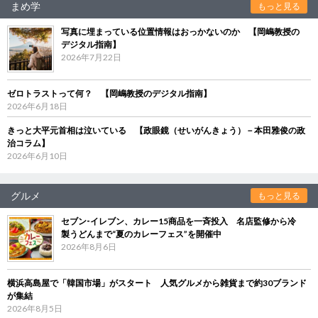
まめ学
もっと見る
写真に埋まっている位置情報はおっかないのか 【岡嶋教授の
デジタル指南】
2026年7月22日
ゼロトラストって何？ 【岡嶋教授のデジタル指南】
2026年6月18日
きっと大平元首相は泣いている 【政眼鏡（せいがんきょう）－本田雅俊の政
治コラム】
2026年6月10日
グルメ
もっと見る
セブン‐イレブン、カレー15商品を一斉投入 名店監修から冷
製うどんまで“夏のカレーフェス”を開催中
2026年8月6日
横浜高島屋で「韓国市場」がスタート 人気グルメから雑貨まで約30ブランド
が集結
2026年8月5日