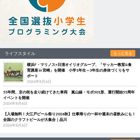
ライフスタイル
もっと見る
横浜F・マリノス×日清オイリオグループ、「サッカー教室&食
育講座 in 宮崎」を開催 小学1年生～3年生の身体づくりをサ
ポート
2026年8月6日
55年間、京の街を走り続けてきた車両 嵐山線・モボ301形、運行開始55周年
イベントを開催
2026年8月6日
【入場無料！大江戸ビール祭り2026秋】仕事帰りの一杯や週末の昼飲みにも！
全国のクラフトビールが大集合｜品川
2026年8月6日