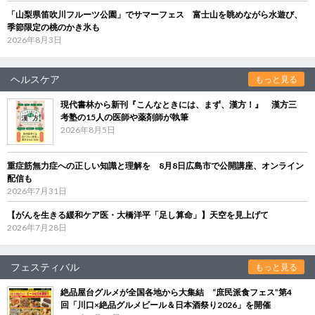
「山梨県笛吹川フルーツ公園」でサマーフェス 富士山を眺めながら水遊び、
季節限定の桃のかき氷も
2026年8月3日
ヘルスケア
もっと見る
現代書林から新刊『こんなときには、まず、漢方！』 漢方三
考塾の15人の医師や薬剤師が執筆
2026年8月5日
重症筋無力症への正しい知識と理解を 8月8日広島市で公開講座、オンライン
配信も
2026年7月31日
【がんを生きる緩和ケア医・大橋洋平「足し算命」】天空を見上げて
2026年7月28日
フェスティバル
もっと見る
絶品屋台グルメが全国各地から大集結 “庶民派食フェス”第4
回「川口×絶品グルメビール＆日本酒祭り2026」を開催