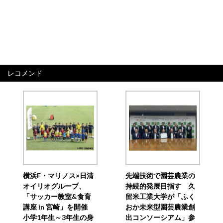
レコメンド
横浜F・マリノス×日清
先端技術で園芸農業の
オイリオグループ、
持続的発展目指す 久
「サッカー教室&食育
留米工業大学が「ふく
講座 in 宮崎」を開催
おか未来型園芸農業創
小学1年生～3年生の身
出コンソーシアム」参