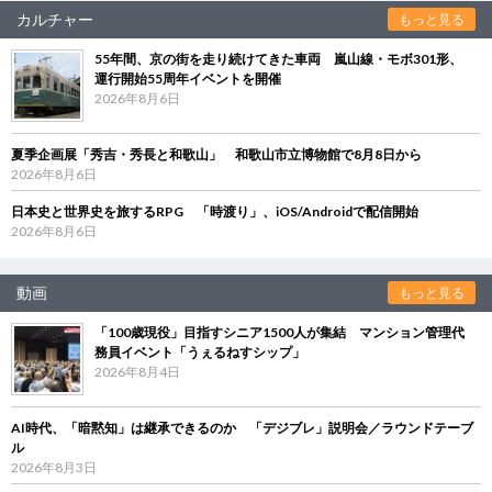
カルチャー
もっと見る
55年間、京の街を走り続けてきた車両 嵐山線・モボ301形、
運行開始55周年イベントを開催
2026年8月6日
夏季企画展「秀吉・秀長と和歌山」 和歌山市立博物館で8月8日から
2026年8月6日
日本史と世界史を旅するRPG 「時渡り」、iOS/Androidで配信開始
2026年8月6日
動画
もっと見る
「100歳現役」目指すシニア1500人が集結 マンション管理代
務員イベント「うぇるねすシップ」
2026年8月4日
AI時代、「暗黙知」は継承できるのか 「デジブレ」説明会／ラウンドテーブ
ル
2026年8月3日