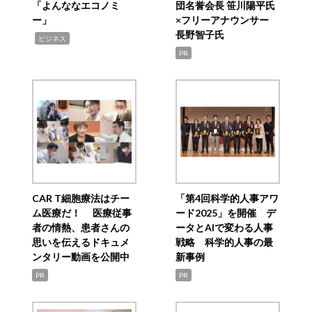
「よんななエコノミ
団名誉会長 笹川陽平氏
ー」
×フリーアナウンサー
長野智子氏
,
ビジネス
PR
CAR T細胞療法はチー
「第4回科学的人事アワ
ム医療だ！ 医療従事
ード2025」を開催 デ
者の情熱、患者さんの
ータとAIで変わる人事
思いを伝えるドキュメ
戦略 科学的人事の最
ンタリー動画を公開中
新事例
PR
PR