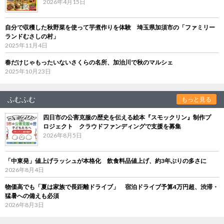
2026年4月15日
自分で収穫した秋野菜を使って芋煮作りを体験 埼玉県加須市の「ファミリー
ランドむさしの村」
2025年11月4日
春だけじゃもったいないさくらの名所、加治川で秋のマルシェ
2025年10月23日
ふむふむ
もっと見る
四日市の公害克服の歴史を伝える絵本『スモックリン』制作プ
ロジェクト クラウドファンディングで支援を募集
2026年8月5日
「中東発」値上げラッシュが本格化 飲食料品値上げ、約3年ぶりの多さに
2026年8月4日
物価高でも「夏は家族で長距離ドライブ」 宿泊ドライブ予算4万円超、渋滞・
猛暑への備えも必須
2026年8月3日