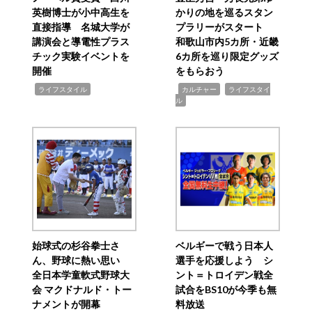
英樹博士が小中高生を
かりの地を巡るスタン
直接指導 名城大学が
プラリーがスタート
講演会と導電性プラス
和歌山市内5カ所・近畿
チック実験イベントを
6カ所を巡り限定グッズ
開催
をもらおう
,
,
,
ライフスタイル
カルチャー
ライフスタイ
ル
始球式の杉谷拳士さ
ベルギーで戦う日本人
ん、野球に熱い思い
選手を応援しよう シ
全日本学童軟式野球大
ント＝トロイデン戦全
会 マクドナルド・トー
試合をBS10が今季も無
ナメントが開幕
料放送