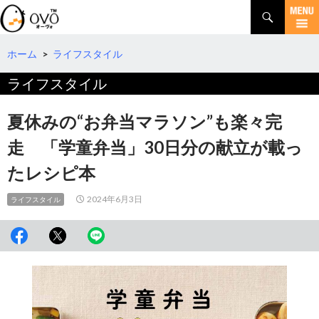
検
索
コ
ン
テ
ホーム
>
ライフスタイル
ン
ライフスタイル
ツ
へ
移
夏休みの“お弁当マラソン”も楽々完
動
走 「学童弁当」30日分の献立が載っ
たレシピ本
2024年6月3日
ライフスタイル