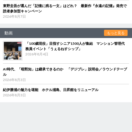
東野圭吾が選んだ「記憶に残る一文」はどれ？ 最新作『永遠の記憶』発売で
読者参加型キャンペーン
2026年8月7日
動画
もっと見る
「100歳現役」目指すシニア1500人が集結 マンション管理代
務員イベント「うぇるねすシップ」
2026年8月4日
AI時代、「暗黙知」は継承できるのか 「デジブレ」説明会／ラウンドテーブ
ル
2026年8月3日
紀伊勝浦の魅力を堪能 ホテル浦島、日昇館をリニューアル
2026年8月3日