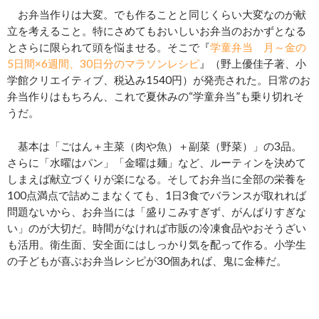
お弁当作りは大変。でも作ることと同じくらい大変なのが献
立を考えること。特にさめてもおいしいお弁当のおかずとなる
とさらに限られて頭を悩ませる。そこで『
学童弁当 月～金の
5日間×6週間、30日分のマラソンレシピ
』（野上優佳子著、小
学館クリエイティブ、税込み1540円）が発売された。日常のお
弁当作りはもちろん、これで夏休みの“学童弁当”も乗り切れそ
うだ。
基本は「ごはん＋主菜（肉や魚）＋副菜（野菜）」の3品。
さらに「水曜はパン」「金曜は麺」など、ルーティンを決めて
しまえば献立づくりが楽になる。そしてお弁当に全部の栄養を
100点満点で詰めこまなくても、1日3食でバランスが取れれば
問題ないから、お弁当には「盛りこみすぎず、がんばりすぎな
い」のが大切だ。時間がなければ市販の冷凍食品やおそうざい
も活用。衛生面、安全面にはしっかり気を配って作る。小学生
の子どもが喜ぶお弁当レシピが30個あれば、鬼に金棒だ。