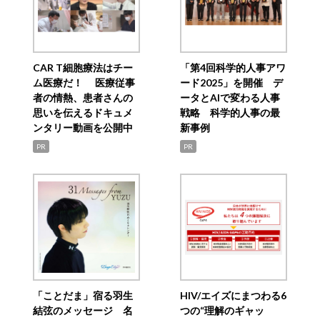
CAR T細胞療法はチー
「第4回科学的人事アワ
ム医療だ！ 医療従事
ード2025」を開催 デ
者の情熱、患者さんの
ータとAIで変わる人事
思いを伝えるドキュメ
戦略 科学的人事の最
ンタリー動画を公開中
新事例
PR
PR
「ことだま」宿る羽生
HIV/エイズにまつわる6
結弦のメッセージ 名
つの“理解のギャッ