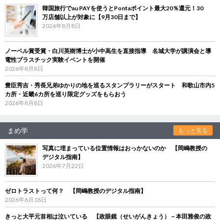
韓国旅行でau PAYを使うとPontaポイント最大20％還元！30
万店舗以上が対象に【9月30日まで】
2026年8月8日
ノーベル賞受賞・白川英樹博士が小中高生を直接指導 名城大学が講演会と導
電性プラスチック実験イベントを開催
2026年8月8日
豊臣秀吉・秀長兄弟ゆかりの地を巡るスタンプラリーがスタート 和歌山市内5
カ所・近畿6カ所を巡り限定グッズをもらおう
2026年8月8日
まめ学
もっと見る
写真に埋まっている位置情報はおっかないのか 【岡嶋教授の
デジタル指南】
2026年7月22日
ゼロトラストって何？ 【岡嶋教授のデジタル指南】
2026年6月18日
きっと大平元首相は泣いている 【政眼鏡（せいがんきょう）－本田雅俊の政