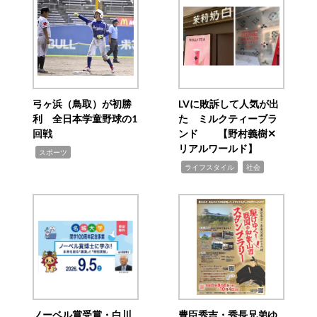
弓ヶ浜（鳥取）が初勝
LVに敗訴して人気が出
利 全日本学童野球の1
た ミルクティーブラ
回戦
ンド 【野村義樹✕
リアルワールド】
,
スポーツ
,
,
ライフスタイル
社会
ノーベル賞受賞・白川
豊臣秀吉・秀長兄弟ゆ