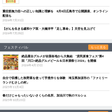
重症筋無力症への正しい知識と理解を 8月8日広島市で公開講座、オンライン
配信も
2026年7月31日
【がんを生きる緩和ケア医・大橋洋平「足し算命」】天空を見上げて
2026年7月28日
フェスティバル
もっと見る
絶品屋台グルメが全国各地から大集結 “庶民派食フェス”第4
回「川口×絶品グルメビール＆日本酒祭り2026」を開催
2026年4月15日
自分で収穫した秋野菜を使って芋煮作りを体験 埼玉県加須市の「ファミリー
ランドむさしの村」
2025年11月4日
春だけじゃもったいないさくらの名所、加治川で秋のマルシェ
2025年10月23日