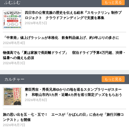
ふむふむ
もっと見る
四日市の公害克服の歴史を伝える絵本『スモックリン』制作プ
ロジェクト クラウドファンディングで支援を募集
2026年8月5日
「中東発」値上げラッシュが本格化 飲食料品値上げ、約3年ぶりの多さに
2026年8月4日
物価高でも「夏は家族で長距離ドライブ」 宿泊ドライブ予算4万円超、渋滞・
猛暑への備えも必須
2026年8月3日
カルチャー
もっと見る
豊臣秀吉・秀長兄弟ゆかりの地を巡るスタンプラリーがスター
ト 和歌山市内5カ所・近畿6カ所を巡り限定グッズをもらおう
2026年8月8日
旅の思い出を五・七・五で！ エースが「かばんの日」に合わせ「旅行川柳コ
ンテスト」を開催
2026年8月7日