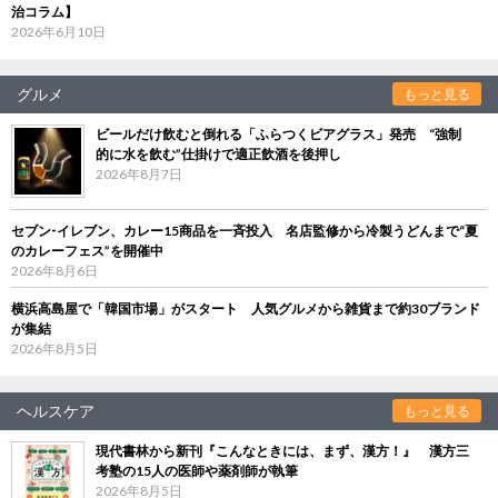
治コラム】
2026年6月10日
グルメ
もっと見る
ビールだけ飲むと倒れる「ふらつくビアグラス」発売 “強制
的に水を飲む”仕掛けで適正飲酒を後押し
2026年8月7日
セブン‐イレブン、カレー15商品を一斉投入 名店監修から冷製うどんまで“夏
のカレーフェス”を開催中
2026年8月6日
横浜高島屋で「韓国市場」がスタート 人気グルメから雑貨まで約30ブランド
が集結
2026年8月5日
ヘルスケア
もっと見る
現代書林から新刊『こんなときには、まず、漢方！』 漢方三
考塾の15人の医師や薬剤師が執筆
2026年8月5日