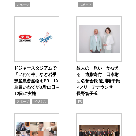
,
,
スポーツ
スポーツ
ドジャースタジアムで
故人の「想い」かなえ
「いわて牛」など岩手
る 遺贈寄付 日本財
県産農畜産物をPR JA
団名誉会長 笹川陽平氏
全農いわてが8月10日～
×フリーアナウンサー
12日に実施
長野智子氏
,
,
スポーツ
ビジネス
PR