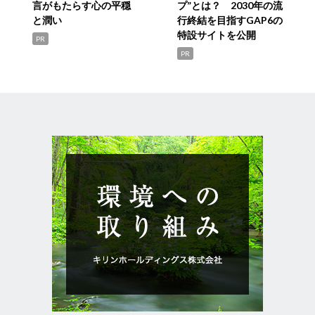
言がもたらす心の平穏
プ”とは？ 2030年の流
と潤い
行終結を目指すGAP6の
特設サイトを公開
PR
PR