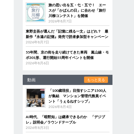
旅の思い出を五・七・五で！ エー
スが「かばんの日」に合わせ「旅行
川柳コンテスト」を開催
2026年8月7日
東野圭吾が選んだ「記憶に残る一文」はどれ？ 最
新作『永遠の記憶』発売で読者参加型キャンペーン
2026年8月7日
55年間、京の街を走り続けてきた車両 嵐山線・モ
ボ301形、運行開始55周年イベントを開催
2026年8月6日
動画
もっと見る
「100歳現役」目指すシニア1500人
が集結 マンション管理代務員イベ
ント「うぇるねすシップ」
2026年8月4日
AI時代、「暗黙知」は継承できるのか 「デジブ
レ」説明会／ラウンドテーブル
2026年8月3日