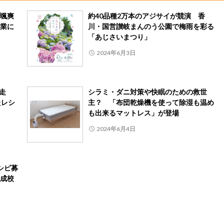
颯爽
約40品種2万本のアジサイが競演 香
業に
川・国営讃岐まんのう公園で梅雨を彩る
「あじさいまつり」
2024年6月3日
完走
シラミ・ダニ対策や快眠のための救世
たレシ
主？ 「布団乾燥機を使って除湿も温め
も出来るマットレス」が登場
2024年6月4日
シピ募
成校