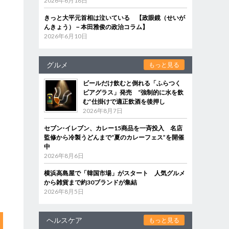
2026年6月18日
きっと大平元首相は泣いている 【政眼鏡（せいが
んきょう）－本田雅俊の政治コラム】
2026年6月10日
グルメ
もっと見る
ビールだけ飲むと倒れる「ふらつく
ビアグラス」発売 “強制的に水を飲
む”仕掛けで適正飲酒を後押し
2026年8月7日
セブン‐イレブン、カレー15商品を一斉投入 名店
監修から冷製うどんまで“夏のカレーフェス”を開催
中
2026年8月6日
横浜高島屋で「韓国市場」がスタート 人気グルメ
から雑貨まで約30ブランドが集結
2026年8月5日
ヘルスケア
もっと見る