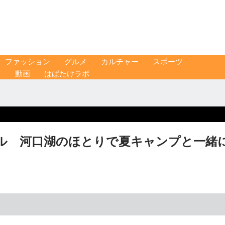
ファッション
グルメ
カルチャー
スポーツ
ス
動画
はばたけラボ
ル 河口湖のほとりで夏キャンプと一緒