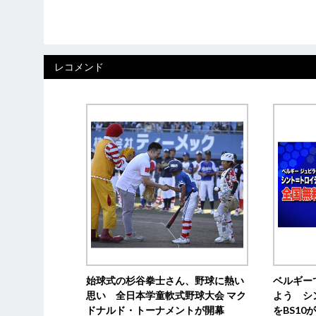
レコメンド
始球式の杉谷拳士さん、野球に熱い
ベルギー
思い 全日本学童軟式野球大会 マク
よう シ
ドナルド・トーナメントが開幕
をBS1