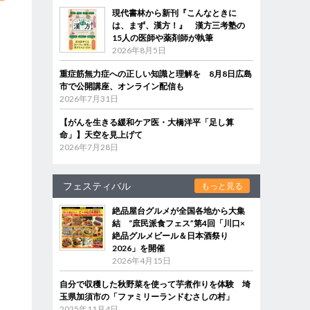
現代書林から新刊『こんなときに
は、まず、漢方！』 漢方三考塾の
15人の医師や薬剤師が執筆
2026年8月5日
重症筋無力症への正しい知識と理解を 8月8日広島
市で公開講座、オンライン配信も
2026年7月31日
【がんを生きる緩和ケア医・大橋洋平「足し算
命」】天空を見上げて
2026年7月28日
フェスティバル
もっと見る
絶品屋台グルメが全国各地から大集
結 “庶民派食フェス”第4回「川口×
絶品グルメビール＆日本酒祭り
2026」を開催
2026年4月15日
自分で収穫した秋野菜を使って芋煮作りを体験 埼
玉県加須市の「ファミリーランドむさしの村」
2025年11月4日