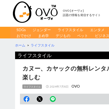
OVO [オーヴォ]
話題の情報を発信するサイト
コンテンツへ移動
検
SDGs
ジェンダー
ライフスタイル
エンタメ
索
おでかけ
まめ学
デジもの
ペット
ビジネ
ホーム
>
ライフスタイル
ライフスタイル
カヌー、カヤックの無料レンタ
楽しむ
OVO
2024年7月8日
ライフスタイル