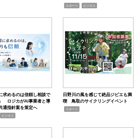
,
,
スポーツ
ビジネス
Iに求めるのは信頼し相談で
日野川の風を感じて絶品ジビエも満
」 ロジカがAI事業者と導
喫 鳥取のサイクリングイベント
共通指針案を策定へ
,
スポーツ
ビジネス