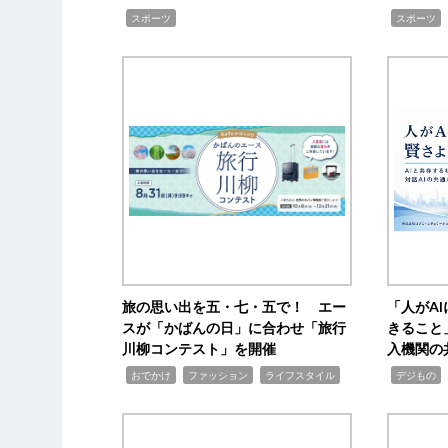
,
,
スポーツ
スポーツ
旅の思い出を五・七・五で！ エー
「人がA
スが「かばんの日」に合わせ「旅行
きること
川柳コンテスト」を開催
入機関の
,
,
,
,
,
おでかけ
ファッション
ライフスタイル
デジもの