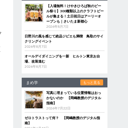
【入場無料！けやきひろば秋のビー
ル祭り】300種類以上のクラフトビー
ルが集まる！土日祝日はアーリーオ
ープンも｜さいたま新都心
2026年8月7日
フ
日野川の風を感じて絶品ジビエも満喫 鳥取のサイ
クリングイベント
の
2026年8月7日
ば
オールデイダイニングを一新 ヒルトン東京お台
場、改装進む
2026年8月7日
まめ学
もっと見る
写真に埋まっている位置情報はおっ
かないのか 【岡嶋教授のデジタル
指南】
2026年7月22日
ゼロトラストって何？ 【岡嶋教授のデジタル指
南】