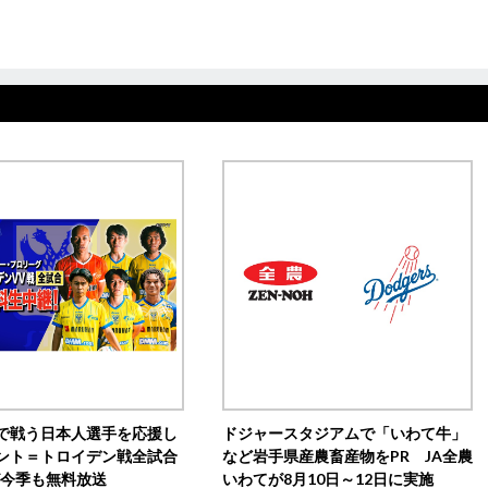
で戦う日本人選手を応援し
ドジャースタジアムで「いわて牛」
ント＝トロイデン戦全試合
など岩手県産農畜産物をPR JA全農
0が今季も無料放送
いわてが8月10日～12日に実施