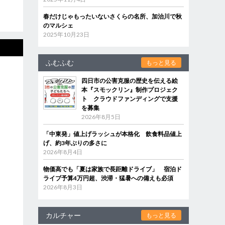
春だけじゃもったいないさくらの名所、加治川で秋
のマルシェ
2025年10月23日
ふむふむ
もっと見る
四日市の公害克服の歴史を伝える絵
本『スモックリン』制作プロジェク
ト クラウドファンディングで支援
を募集
2026年8月5日
「中東発」値上げラッシュが本格化 飲食料品値上
げ、約3年ぶりの多さに
2026年8月4日
物価高でも「夏は家族で長距離ドライブ」 宿泊ド
ライブ予算4万円超、渋滞・猛暑への備えも必須
2026年8月3日
カルチャー
もっと見る