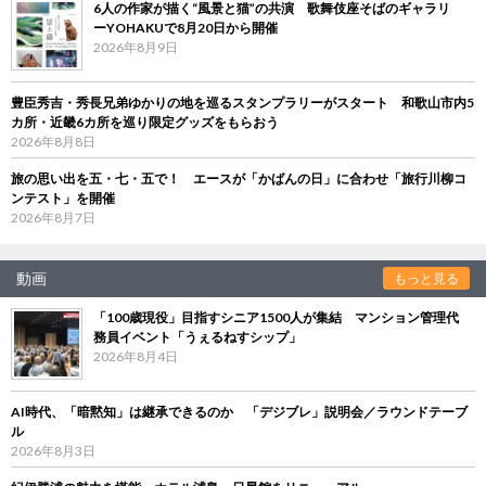
6人の作家が描く“風景と猫”の共演 歌舞伎座そばのギャラリ
ーYOHAKUで8月20日から開催
2026年8月9日
豊臣秀吉・秀長兄弟ゆかりの地を巡るスタンプラリーがスタート 和歌山市内5
カ所・近畿6カ所を巡り限定グッズをもらおう
2026年8月8日
旅の思い出を五・七・五で！ エースが「かばんの日」に合わせ「旅行川柳コ
ンテスト」を開催
2026年8月7日
動画
もっと見る
「100歳現役」目指すシニア1500人が集結 マンション管理代
務員イベント「うぇるねすシップ」
2026年8月4日
AI時代、「暗黙知」は継承できるのか 「デジブレ」説明会／ラウンドテーブ
ル
2026年8月3日