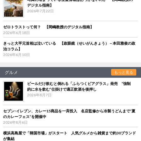
デジタル指南】
2026年7月22日
ゼロトラストって何？ 【岡嶋教授のデジタル指南】
2026年6月18日
きっと大平元首相は泣いている 【政眼鏡（せいがんきょう）－本田雅俊の政
治コラム】
2026年6月10日
グルメ
もっと見る
ビールだけ飲むと倒れる「ふらつくビアグラス」発売 “強制
的に水を飲む”仕掛けで適正飲酒を後押し
2026年8月7日
セブン‐イレブン、カレー15商品を一斉投入 名店監修から冷製うどんまで“夏
のカレーフェス”を開催中
2026年8月6日
横浜高島屋で「韓国市場」がスタート 人気グルメから雑貨まで約30ブランド
が集結