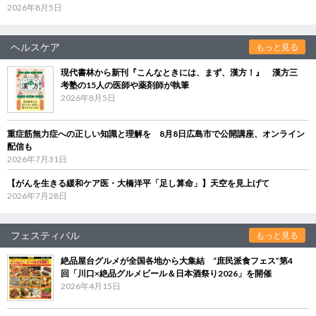
2026年8月5日
ヘルスケア
もっと見る
現代書林から新刊『こんなときには、まず、漢方！』 漢方三
考塾の15人の医師や薬剤師が執筆
2026年8月5日
重症筋無力症への正しい知識と理解を 8月8日広島市で公開講座、オンライン
配信も
2026年7月31日
【がんを生きる緩和ケア医・大橋洋平「足し算命」】天空を見上げて
2026年7月28日
フェスティバル
もっと見る
絶品屋台グルメが全国各地から大集結 “庶民派食フェス”第4
回「川口×絶品グルメビール＆日本酒祭り2026」を開催
2026年4月15日