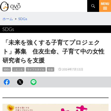
検
索
コ
ン
テ
ホーム
>
SDGs
ン
SDGs
ツ
へ
移
「未来を強くする子育てプロジェク
動
ト」募集 住友生命、子育て中の女性
研究者らを支援
2024年7月11日
SDGs
ふむふむ
ライフスタイル
社会