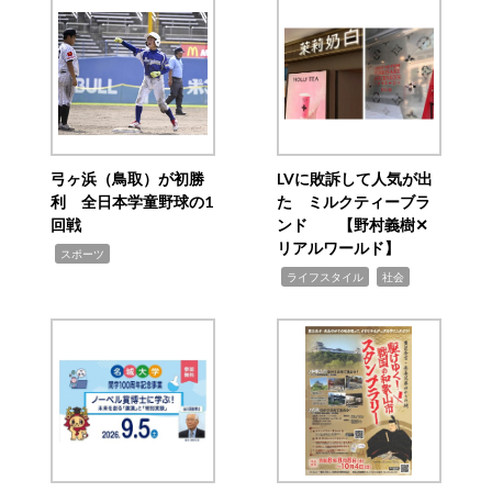
弓ヶ浜（鳥取）が初勝
LVに敗訴して人気が出
利 全日本学童野球の1
た ミルクティーブラ
回戦
ンド 【野村義樹✕
リアルワールド】
,
スポーツ
,
,
ライフスタイル
社会