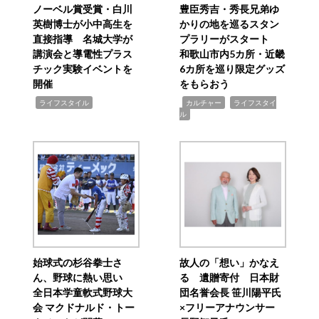
ノーベル賞受賞・白川
豊臣秀吉・秀長兄弟ゆ
英樹博士が小中高生を
かりの地を巡るスタン
直接指導 名城大学が
プラリーがスタート
講演会と導電性プラス
和歌山市内5カ所・近畿
チック実験イベントを
6カ所を巡り限定グッズ
開催
をもらおう
,
,
,
ライフスタイル
カルチャー
ライフスタイ
ル
始球式の杉谷拳士さ
故人の「想い」かなえ
ん、野球に熱い思い
る 遺贈寄付 日本財
全日本学童軟式野球大
団名誉会長 笹川陽平氏
会 マクドナルド・トー
×フリーアナウンサー