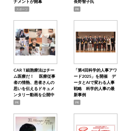
ナメントが開幕
長野智子氏
,
スポーツ
PR
CAR T細胞療法はチー
「第4回科学的人事アワ
ム医療だ！ 医療従事
ード2025」を開催 デ
者の情熱、患者さんの
ータとAIで変わる人事
思いを伝えるドキュメ
戦略 科学的人事の最
ンタリー動画を公開中
新事例
PR
PR