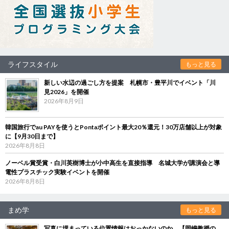
ライフスタイル
もっと見る
新しい水辺の過ごし方を提案 札幌市・豊平川でイベント「川
見2026」を開催
2026年8月9日
韓国旅行でau PAYを使うとPontaポイント最大20％還元！30万店舗以上が対象
に【9月30日まで】
2026年8月8日
ノーベル賞受賞・白川英樹博士が小中高生を直接指導 名城大学が講演会と導
電性プラスチック実験イベントを開催
2026年8月8日
まめ学
もっと見る
写真に埋まっている位置情報はおっかないのか 【岡嶋教授の