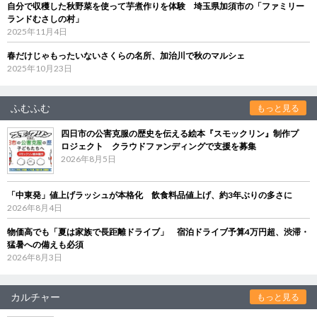
自分で収穫した秋野菜を使って芋煮作りを体験 埼玉県加須市の「ファミリー
ランドむさしの村」
2025年11月4日
春だけじゃもったいないさくらの名所、加治川で秋のマルシェ
2025年10月23日
ふむふむ
もっと見る
四日市の公害克服の歴史を伝える絵本『スモックリン』制作プ
ロジェクト クラウドファンディングで支援を募集
2026年8月5日
「中東発」値上げラッシュが本格化 飲食料品値上げ、約3年ぶりの多さに
2026年8月4日
物価高でも「夏は家族で長距離ドライブ」 宿泊ドライブ予算4万円超、渋滞・
猛暑への備えも必須
2026年8月3日
カルチャー
もっと見る