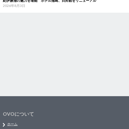
紀伊勝浦の魅力を堪能 ホテル浦島、日昇館をリニューアル
2026年8月3日
OVOについて
ホーム