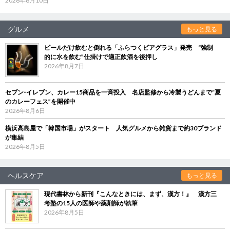
2026年6月10日
グルメ
もっと見る
ビールだけ飲むと倒れる「ふらつくビアグラス」発売 “強制
的に水を飲む”仕掛けで適正飲酒を後押し
2026年8月7日
セブン‐イレブン、カレー15商品を一斉投入 名店監修から冷製うどんまで“夏
のカレーフェス”を開催中
2026年8月6日
横浜高島屋で「韓国市場」がスタート 人気グルメから雑貨まで約30ブランド
が集結
2026年8月5日
ヘルスケア
もっと見る
現代書林から新刊『こんなときには、まず、漢方！』 漢方三
考塾の15人の医師や薬剤師が執筆
2026年8月5日