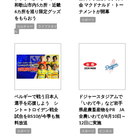
和歌山市内5カ所・近畿
会 マクドナルド・トー
6カ所を巡り限定グッズ
ナメントが開幕
をもらおう
,
スポーツ
,
,
カルチャー
ライフスタイ
ル
ベルギーで戦う日本人
ドジャースタジアムで
選手を応援しよう シ
「いわて牛」など岩手
ント＝トロイデン戦全
県産農畜産物をPR JA
試合をBS10が今季も無
全農いわてが8月10日～
料放送
12日に実施
,
,
,
スポーツ
スポーツ
ビジネス