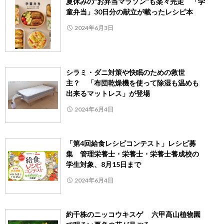
夏休みの“お弁当マラソン”も楽々完走 「学
童弁当」30日分の献立が載ったレシピ本
2024年6月3日
シラミ・ダニ対策や快眠のための救世
主？ 「布団乾燥機を使って除湿も温めも
出来るマットレス」が登場
2024年6月4日
「第4回給食レシピコンテスト」レシピ募
集 管理栄養士・栄養士・栄養士養成校の
学生対象、8月15日まで
2024年6月4日
約千株のニッコウキスゲ 六甲高山植物園