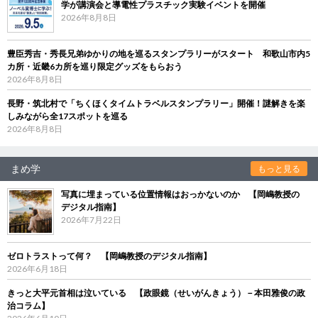
学が講演会と導電性プラスチック実験イベントを開催
2026年8月8日
豊臣秀吉・秀長兄弟ゆかりの地を巡るスタンプラリーがスタート 和歌山市内5
カ所・近畿6カ所を巡り限定グッズをもらおう
2026年8月8日
長野・筑北村で「ちくほくタイムトラベルスタンプラリー」開催！謎解きを楽
しみながら全17スポットを巡る
2026年8月8日
まめ学
もっと見る
写真に埋まっている位置情報はおっかないのか 【岡嶋教授の
デジタル指南】
2026年7月22日
ゼロトラストって何？ 【岡嶋教授のデジタル指南】
2026年6月18日
きっと大平元首相は泣いている 【政眼鏡（せいがんきょう）－本田雅俊の政
治コラム】