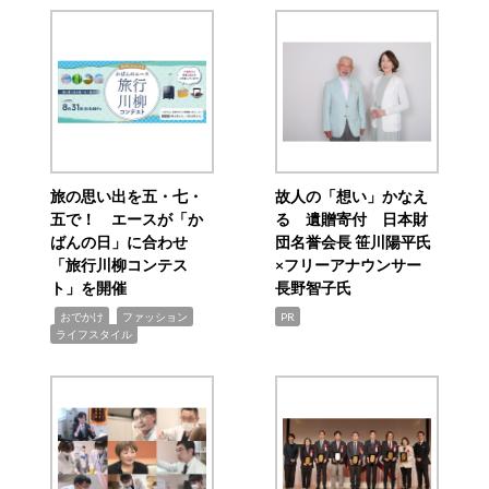
旅の思い出を五・七・
故人の「想い」かなえ
五で！ エースが「か
る 遺贈寄付 日本財
ばんの日」に合わせ
団名誉会長 笹川陽平氏
「旅行川柳コンテス
×フリーアナウンサー
ト」を開催
長野智子氏
,
,
,
おでかけ
ファッション
PR
ライフスタイル