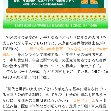
将来の年金制度の担い手となる子どもたちに年金の大切さを
楽しみながら学んでもらおうと、東京都社会保険労務士会が8
月8日(木)に、
「親子で学ぶ年金教室～みんなを助けるお金の仕
組み～」
をオンラインで開催する。小学生とその保護者対象
で、参加費無料。年金に関する唯一の国家資格者である社会保
険労務士を講師に、「年金についての授業」「年金クイズ」
「年金レポートの作成」などの内容を予定している。14時～16
時(13時30分受け付け開始)。
“世代と世代の支え合い”という考え方を基本に運営されてい
る日本の公的年金制度について学び、社会の仕組みを知るきっ
かけに。夏休みの自由研究にもいかが？
専用フォーム
から申
し込み後、配信URL等などが送られる。定員は50組100人程度