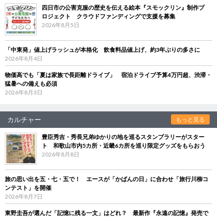
四日市の公害克服の歴史を伝える絵本『スモックリン』制作プ
ロジェクト クラウドファンディングで支援を募集
2026年8月5日
「中東発」値上げラッシュが本格化 飲食料品値上げ、約3年ぶりの多さに
2026年8月4日
物価高でも「夏は家族で長距離ドライブ」 宿泊ドライブ予算4万円超、渋滞・
猛暑への備えも必須
2026年8月3日
カルチャー
もっと見る
豊臣秀吉・秀長兄弟ゆかりの地を巡るスタンプラリーがスター
ト 和歌山市内5カ所・近畿6カ所を巡り限定グッズをもらおう
2026年8月8日
旅の思い出を五・七・五で！ エースが「かばんの日」に合わせ「旅行川柳コ
ンテスト」を開催
2026年8月7日
東野圭吾が選んだ「記憶に残る一文」はどれ？ 最新作『永遠の記憶』発売で