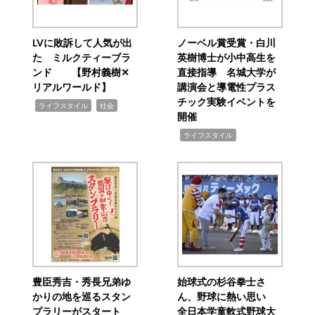
LVに敗訴して人気が出
ノーベル賞受賞・白川
た ミルクティーブラ
英樹博士が小中高生を
ンド 【野村義樹✕
直接指導 名城大学が
リアルワールド】
講演会と導電性プラス
チック実験イベントを
,
,
ライフスタイル
社会
開催
,
ライフスタイル
豊臣秀吉・秀長兄弟ゆ
始球式の杉谷拳士さ
かりの地を巡るスタン
ん、野球に熱い思い
プラリーがスタート
全日本学童軟式野球大