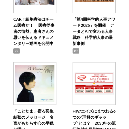
CAR T細胞療法はチー
「第4回科学的人事アワ
ム医療だ！ 医療従事
ード2025」を開催 デ
者の情熱、患者さんの
ータとAIで変わる人事
思いを伝えるドキュメ
戦略 科学的人事の最
ンタリー動画を公開中
新事例
PR
PR
「ことだま」宿る羽生
HIV/エイズにまつわる6
結弦のメッセージ 名
つの“理解のギャッ
言がもたらす心の平穏
プ”とは？ 2030年の流