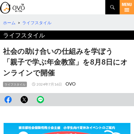
検
索
コ
ン
テ
ホーム
>
ライフスタイル
ン
ライフスタイル
ツ
へ
移
社会の助け合いの仕組みを学ぼう
動
「親子で学ぶ年金教室」を8月8日にオ
ンラインで開催
OVO
2024年7月16日
ライフスタイル