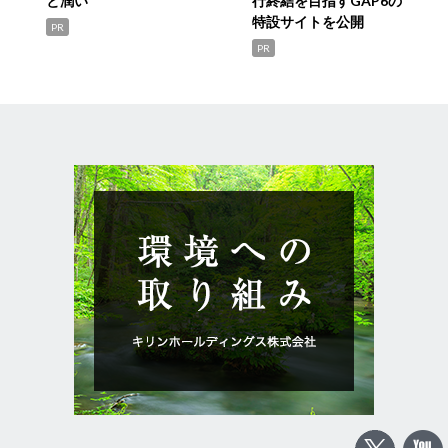
と潤い
行終結を目指すGAP6の
特設サイトを公開
PR
PR