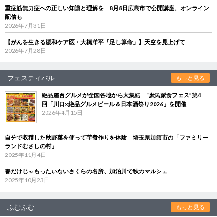
重症筋無力症への正しい知識と理解を 8月8日広島市で公開講座、オンライン
配信も
2026年7月31日
【がんを生きる緩和ケア医・大橋洋平「足し算命」】天空を見上げて
2026年7月28日
フェスティバル
もっと見る
絶品屋台グルメが全国各地から大集結 “庶民派食フェス”第4
回「川口×絶品グルメビール＆日本酒祭り2026」を開催
2026年4月15日
自分で収穫した秋野菜を使って芋煮作りを体験 埼玉県加須市の「ファミリー
ランドむさしの村」
2025年11月4日
春だけじゃもったいないさくらの名所、加治川で秋のマルシェ
2025年10月23日
ふむふむ
もっと見る