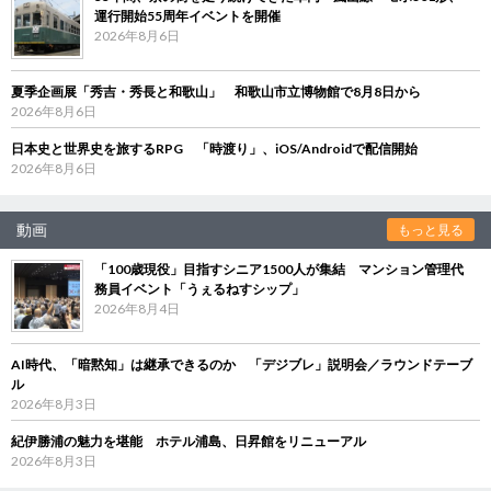
運行開始55周年イベントを開催
2026年8月6日
夏季企画展「秀吉・秀長と和歌山」 和歌山市立博物館で8月8日から
2026年8月6日
日本史と世界史を旅するRPG 「時渡り」、iOS/Androidで配信開始
2026年8月6日
動画
もっと見る
「100歳現役」目指すシニア1500人が集結 マンション管理代
務員イベント「うぇるねすシップ」
2026年8月4日
AI時代、「暗黙知」は継承できるのか 「デジブレ」説明会／ラウンドテーブ
ル
2026年8月3日
紀伊勝浦の魅力を堪能 ホテル浦島、日昇館をリニューアル
2026年8月3日