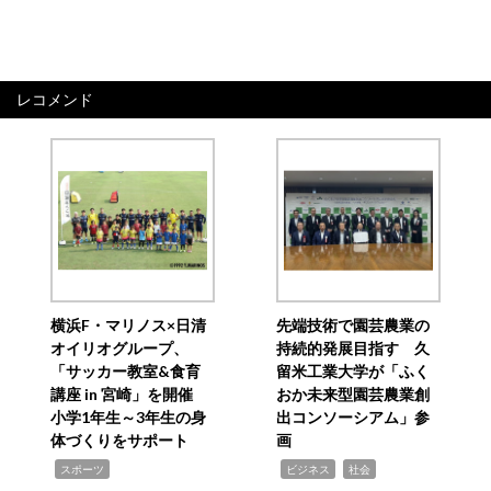
レコメンド
横浜F・マリノス×日清
先端技術で園芸農業の
オイリオグループ、
持続的発展目指す 久
「サッカー教室&食育
留米工業大学が「ふく
講座 in 宮崎」を開催
おか未来型園芸農業創
小学1年生～3年生の身
出コンソーシアム」参
体づくりをサポート
画
,
,
,
スポーツ
ビジネス
社会