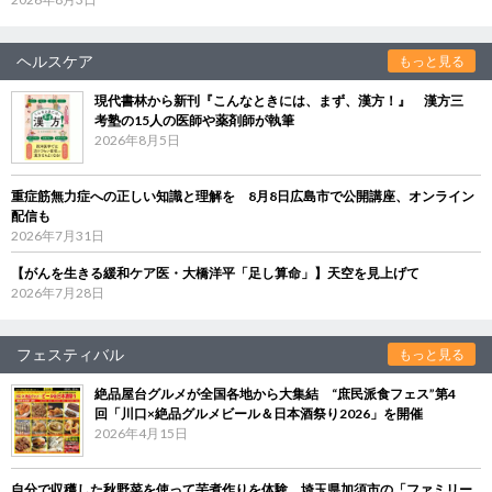
ヘルスケア
もっと見る
現代書林から新刊『こんなときには、まず、漢方！』 漢方三
考塾の15人の医師や薬剤師が執筆
2026年8月5日
重症筋無力症への正しい知識と理解を 8月8日広島市で公開講座、オンライン
配信も
2026年7月31日
【がんを生きる緩和ケア医・大橋洋平「足し算命」】天空を見上げて
2026年7月28日
フェスティバル
もっと見る
絶品屋台グルメが全国各地から大集結 “庶民派食フェス”第4
回「川口×絶品グルメビール＆日本酒祭り2026」を開催
2026年4月15日
自分で収穫した秋野菜を使って芋煮作りを体験 埼玉県加須市の「ファミリー