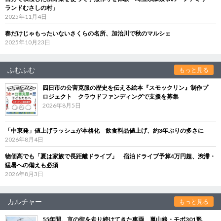
ランドむさしの村」
2025年11月4日
春だけじゃもったいないさくらの名所、加治川で秋のマルシェ
2025年10月23日
ふむふむ
もっと見る
四日市の公害克服の歴史を伝える絵本『スモックリン』制作プ
ロジェクト クラウドファンディングで支援を募集
2026年8月5日
「中東発」値上げラッシュが本格化 飲食料品値上げ、約3年ぶりの多さに
2026年8月4日
物価高でも「夏は家族で長距離ドライブ」 宿泊ドライブ予算4万円超、渋滞・
猛暑への備えも必須
2026年8月3日
カルチャー
もっと見る
55年間、京の街を走り続けてきた車両 嵐山線・モボ301形、