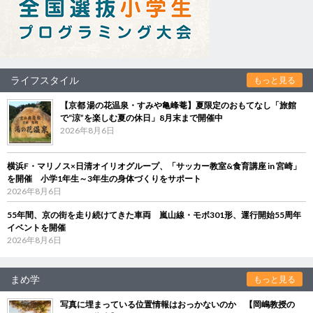
ライフスタイル
もっと見る
【京都 湯の花温泉・すみや亀峰菴】夏限定のおもてなし「旅館
で“涼”を楽しむ夏の休日」8月末まで開催中
2026年8月6日
横浜F・マリノス×日清オイリオグループ、「サッカー教室&食育講座 in 宮崎」
を開催 小学1年生～3年生の身体づくりをサポート
2026年8月6日
55年間、京の街を走り続けてきた車両 嵐山線・モボ301形、運行開始55周年
イベントを開催
2026年8月6日
まめ学
もっと見る
写真に埋まっている位置情報はおっかないのか 【岡嶋教授の