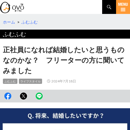
検
索
コ
ン
テ
ホーム
>
ふむふむ
ン
ふむふむ
ツ
へ
移
正社員になれば結婚したいと思うもの
動
なのかな？ フリーターの方に聞いて
みました
2024年7月18日
ふむふむ
ライフスタイル