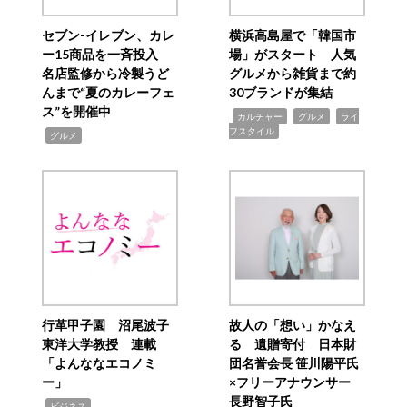
セブン‐イレブン、カレ
横浜高島屋で「韓国市
ー15商品を一斉投入
場」がスタート 人気
名店監修から冷製うど
グルメから雑貨まで約
んまで“夏のカレーフェ
30ブランドが集結
ス”を開催中
,
,
,
カルチャー
グルメ
ライ
フスタイル
,
グルメ
行革甲子園 沼尾波子
故人の「想い」かなえ
東洋大学教授 連載
る 遺贈寄付 日本財
「よんななエコノミ
団名誉会長 笹川陽平氏
ー」
×フリーアナウンサー
長野智子氏
,
ビジネス