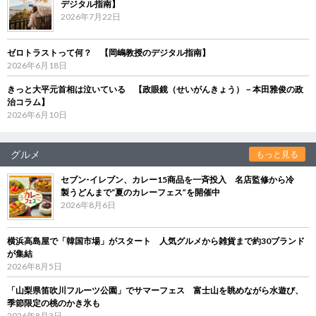
デジタル指南】
2026年7月22日
ゼロトラストって何？ 【岡嶋教授のデジタル指南】
2026年6月18日
きっと大平元首相は泣いている 【政眼鏡（せいがんきょう）－本田雅俊の政
治コラム】
2026年6月10日
グルメ
もっと見る
セブン‐イレブン、カレー15商品を一斉投入 名店監修から冷
製うどんまで“夏のカレーフェス”を開催中
2026年8月6日
横浜高島屋で「韓国市場」がスタート 人気グルメから雑貨まで約30ブランド
が集結
2026年8月5日
「山梨県笛吹川フルーツ公園」でサマーフェス 富士山を眺めながら水遊び、
季節限定の桃のかき氷も
2026年8月3日