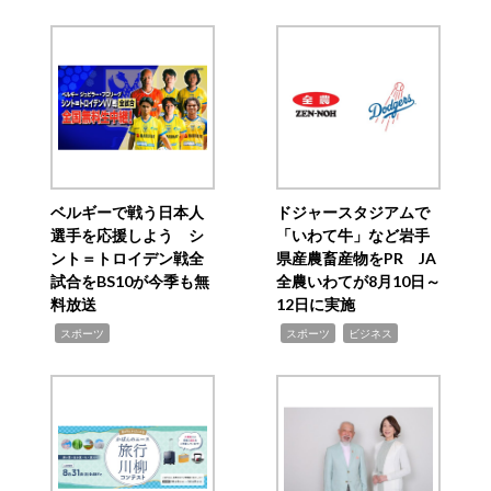
ベルギーで戦う日本人
ドジャースタジアムで
選手を応援しよう シ
「いわて牛」など岩手
ント＝トロイデン戦全
県産農畜産物をPR JA
試合をBS10が今季も無
全農いわてが8月10日～
料放送
12日に実施
,
,
,
スポーツ
スポーツ
ビジネス