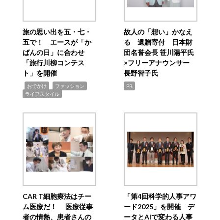
旅の思い出を五・七・
故人の「想い」かなえ
五で！ エースが「か
る 遺贈寄付 日本財
ばんの日」に合わせ
団名誉会長 笹川陽平氏
「旅行川柳コンテス
×フリーアナウンサー
ト」を開催
長野智子氏
,
,
,
おでかけ
ファッション
PR
ライフスタイル
CAR T細胞療法はチー
「第4回科学的人事アワ
ム医療だ！ 医療従事
ード2025」を開催 デ
者の情熱、患者さんの
ータとAIで変わる人事