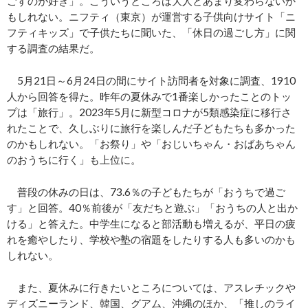
ごすのが好き」。こういうところは大人とあまり変わらないか
もしれない。ニフティ（東京）が運営する子供向けサイト「ニ
フティキッズ」で子供たちに聞いた、「休日の過ごし方」に関
する調査の結果だ。
5月21日～6月24日の間にサイト訪問者を対象に調査、1910
人から回答を得た。昨年の夏休みで1番楽しかったことのトッ
プは「旅行」。2023年5月に新型コロナが5類感染症に移行さ
れたことで、久しぶりに旅行を楽しんだ子どもたちも多かった
のかもしれない。「お祭り」や「おじいちゃん・おばあちゃん
のおうちに行く」も上位に。
普段の休みの日は、73.6％の子どもたちが「おうちで過ご
す」と回答。40％前後が「友だちと遊ぶ」「おうちの人と出か
ける」と答えた。中学生になると部活動も増えるが、平日の疲
れを癒やしたり、学校や塾の宿題をしたりする人も多いのかも
しれない。
また、夏休みに行きたいところについては、アスレチックや
ディズニーランド、韓国、グアム、沖縄のほか、「推しのライ