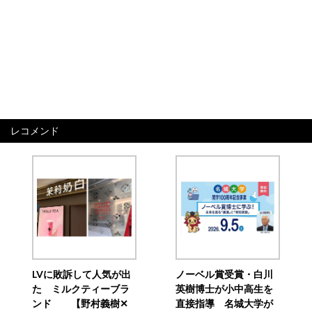
レコメンド
LVに敗訴して人気が出
ノーベル賞受賞・白川
た ミルクティーブラ
英樹博士が小中高生を
ンド 【野村義樹✕
直接指導 名城大学が