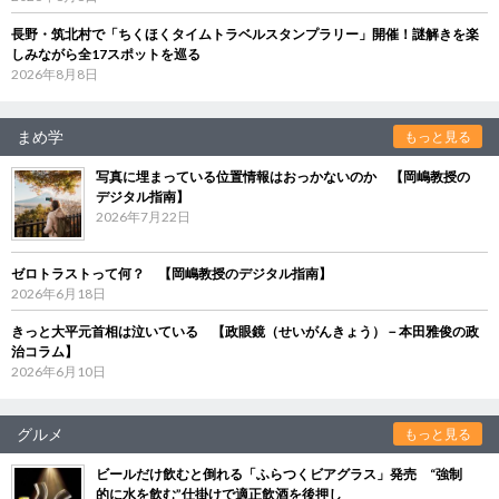
長野・筑北村で「ちくほくタイムトラベルスタンプラリー」開催！謎解きを楽
しみながら全17スポットを巡る
2026年8月8日
まめ学
もっと見る
写真に埋まっている位置情報はおっかないのか 【岡嶋教授の
デジタル指南】
2026年7月22日
ゼロトラストって何？ 【岡嶋教授のデジタル指南】
2026年6月18日
きっと大平元首相は泣いている 【政眼鏡（せいがんきょう）－本田雅俊の政
治コラム】
2026年6月10日
グルメ
もっと見る
ビールだけ飲むと倒れる「ふらつくビアグラス」発売 “強制
的に水を飲む”仕掛けで適正飲酒を後押し