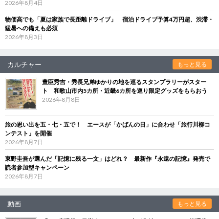
2026年8月4日
物価高でも「夏は家族で長距離ドライブ」 宿泊ドライブ予算4万円超、渋滞・
猛暑への備えも必須
2026年8月3日
カルチャー
もっと見る
豊臣秀吉・秀長兄弟ゆかりの地を巡るスタンプラリーがスター
ト 和歌山市内5カ所・近畿6カ所を巡り限定グッズをもらおう
2026年8月8日
旅の思い出を五・七・五で！ エースが「かばんの日」に合わせ「旅行川柳コ
ンテスト」を開催
2026年8月7日
東野圭吾が選んだ「記憶に残る一文」はどれ？ 最新作『永遠の記憶』発売で
読者参加型キャンペーン
2026年8月7日
動画
もっと見る