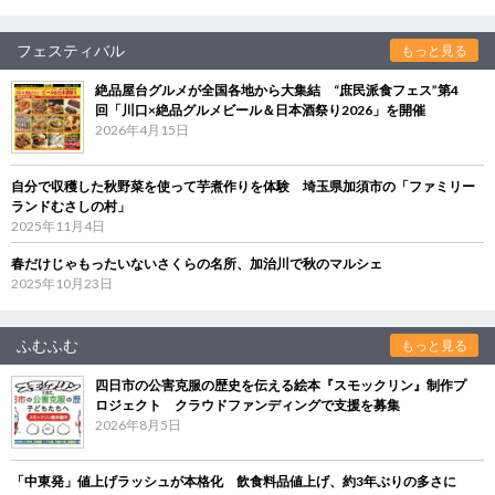
フェスティバル
もっと見る
絶品屋台グルメが全国各地から大集結 “庶民派食フェス”第4
回「川口×絶品グルメビール＆日本酒祭り2026」を開催
2026年4月15日
自分で収穫した秋野菜を使って芋煮作りを体験 埼玉県加須市の「ファミリー
ランドむさしの村」
2025年11月4日
春だけじゃもったいないさくらの名所、加治川で秋のマルシェ
2025年10月23日
ふむふむ
もっと見る
四日市の公害克服の歴史を伝える絵本『スモックリン』制作プ
ロジェクト クラウドファンディングで支援を募集
2026年8月5日
「中東発」値上げラッシュが本格化 飲食料品値上げ、約3年ぶりの多さに