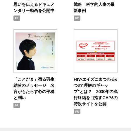
思いを伝えるドキュメ
戦略 科学的人事の最
ンタリー動画を公開中
新事例
PR
PR
「ことだま」宿る羽生
HIV/エイズにまつわる6
結弦のメッセージ 名
つの“理解のギャッ
言がもたらす心の平穏
プ”とは？ 2030年の流
と潤い
行終結を目指すGAP6の
特設サイトを公開
PR
PR