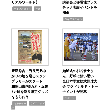
リアルワールド】
講演会と導電性プラス
チック実験イベントを
,
,
ライフスタイル
社会
開催
,
ライフスタイル
豊臣秀吉・秀長兄弟ゆ
始球式の杉谷拳士さ
かりの地を巡るスタン
ん、野球に熱い思い
プラリーがスタート
全日本学童軟式野球大
和歌山市内5カ所・近畿
会 マクドナルド・トー
6カ所を巡り限定グッズ
ナメントが開幕
をもらおう
,
スポーツ
,
,
カルチャー
ライフスタイ
ル