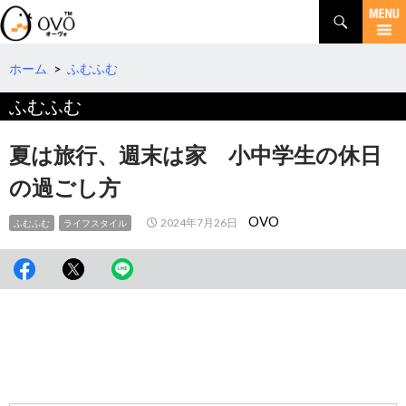
検
索
コ
ン
テ
ホーム
>
ふむふむ
ン
ふむふむ
ツ
へ
移
夏は旅行、週末は家 小中学生の休日
動
の過ごし方
OVO
2024年7月26日
ふむふむ
ライフスタイル