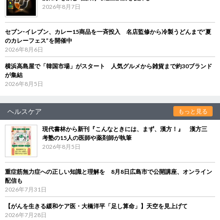
2026年8月7日
セブン‐イレブン、カレー15商品を一斉投入 名店監修から冷製うどんまで“夏
のカレーフェス”を開催中
2026年8月6日
横浜高島屋で「韓国市場」がスタート 人気グルメから雑貨まで約30ブランド
が集結
2026年8月5日
ヘルスケア
もっと見る
現代書林から新刊『こんなときには、まず、漢方！』 漢方三
考塾の15人の医師や薬剤師が執筆
2026年8月5日
重症筋無力症への正しい知識と理解を 8月8日広島市で公開講座、オンライン
配信も
2026年7月31日
【がんを生きる緩和ケア医・大橋洋平「足し算命」】天空を見上げて
2026年7月28日