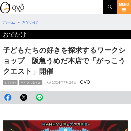
検
索
コ
ン
テ
ホーム
>
おでかけ
ン
おでかけ
ツ
へ
移
子どもたちの好きを探求するワークシ
動
ョップ 阪急うめだ本店で「がっこう
クエスト」開催
OVO
2024年7月24日
おでかけ
ライフスタイル