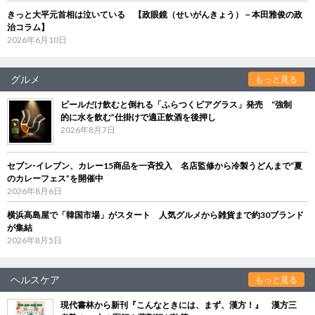
きっと大平元首相は泣いている 【政眼鏡（せいがんきょう）－本田雅俊の政
治コラム】
2026年6月10日
グルメ
もっと見る
ビールだけ飲むと倒れる「ふらつくビアグラス」発売 “強制
的に水を飲む”仕掛けで適正飲酒を後押し
2026年8月7日
セブン‐イレブン、カレー15商品を一斉投入 名店監修から冷製うどんまで“夏
のカレーフェス”を開催中
2026年8月6日
横浜高島屋で「韓国市場」がスタート 人気グルメから雑貨まで約30ブランド
が集結
2026年8月5日
ヘルスケア
もっと見る
現代書林から新刊『こんなときには、まず、漢方！』 漢方三