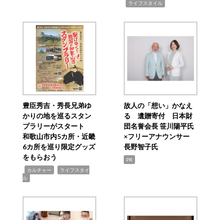
,
ライフスタイル
豊臣秀吉・秀長兄弟ゆ
故人の「想い」かなえ
かりの地を巡るスタン
る 遺贈寄付 日本財
プラリーがスタート
団名誉会長 笹川陽平氏
和歌山市内5カ所・近畿
×フリーアナウンサー
6カ所を巡り限定グッズ
長野智子氏
をもらおう
PR
,
,
カルチャー
ライフスタイ
ル