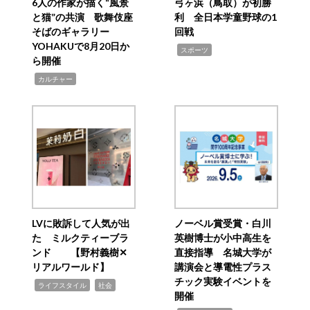
6人の作家が描く“風景
弓ヶ浜（鳥取）が初勝
と猫”の共演 歌舞伎座
利 全日本学童野球の1
そばのギャラリー
回戦
YOHAKUで8月20日か
,
スポーツ
ら開催
,
カルチャー
LVに敗訴して人気が出
ノーベル賞受賞・白川
た ミルクティーブラ
英樹博士が小中高生を
ンド 【野村義樹✕
直接指導 名城大学が
リアルワールド】
講演会と導電性プラス
チック実験イベントを
,
,
ライフスタイル
社会
開催