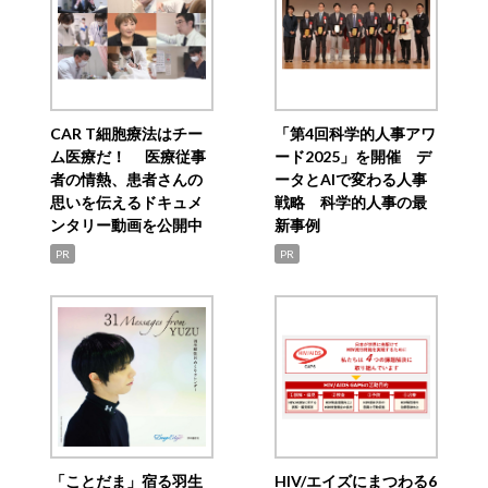
CAR T細胞療法はチー
「第4回科学的人事アワ
ム医療だ！ 医療従事
ード2025」を開催 デ
者の情熱、患者さんの
ータとAIで変わる人事
思いを伝えるドキュメ
戦略 科学的人事の最
ンタリー動画を公開中
新事例
PR
PR
「ことだま」宿る羽生
HIV/エイズにまつわる6