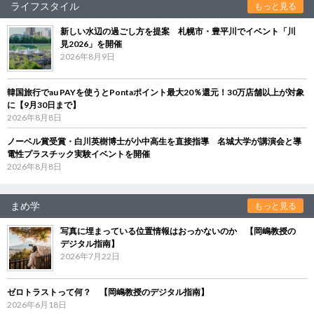
ライフスタイル
もっと見る
新しい水辺の過ごし方を提案 札幌市・豊平川でイベント「川
見2026」を開催
2026年8月9日
韓国旅行でau PAYを使うとPontaポイント最大20％還元！30万店舗以上が対象
に【9月30日まで】
2026年8月8日
ノーベル賞受賞・白川英樹博士が小中高生を直接指導 名城大学が講演会と導
電性プラスチック実験イベントを開催
2026年8月8日
まめ学
もっと見る
写真に埋まっている位置情報はおっかないのか 【岡嶋教授の
デジタル指南】
2026年7月22日
ゼロトラストって何？ 【岡嶋教授のデジタル指南】
2026年6月18日