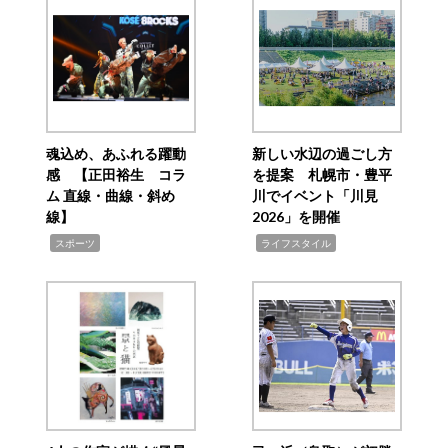
魂込め、あふれる躍動
新しい水辺の過ごし方
感 【正田裕生 コラ
を提案 札幌市・豊平
ム 直線・曲線・斜め
川でイベント「川見
線】
2026」を開催
,
,
スポーツ
ライフスタイル