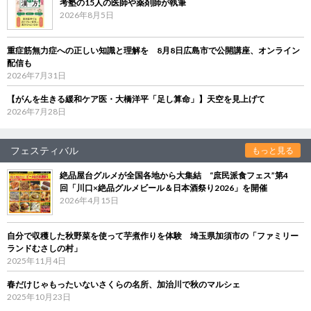
考塾の15人の医師や薬剤師が執筆
2026年8月5日
重症筋無力症への正しい知識と理解を 8月8日広島市で公開講座、オンライン
配信も
2026年7月31日
【がんを生きる緩和ケア医・大橋洋平「足し算命」】天空を見上げて
2026年7月28日
フェスティバル
もっと見る
絶品屋台グルメが全国各地から大集結 “庶民派食フェス”第4
回「川口×絶品グルメビール＆日本酒祭り2026」を開催
2026年4月15日
自分で収穫した秋野菜を使って芋煮作りを体験 埼玉県加須市の「ファミリー
ランドむさしの村」
2025年11月4日
春だけじゃもったいないさくらの名所、加治川で秋のマルシェ
2025年10月23日