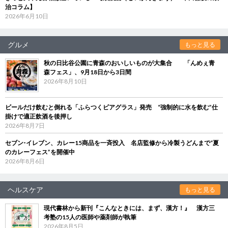
治コラム】
2026年6月10日
グルメ
もっと見る
秋の日比谷公園に青森のおいしいものが大集合 「んめぇ青
森フェス」、9月18日から3日間
2026年8月10日
ビールだけ飲むと倒れる「ふらつくビアグラス」発売 “強制的に水を飲む”仕
掛けで適正飲酒を後押し
2026年8月7日
セブン‐イレブン、カレー15商品を一斉投入 名店監修から冷製うどんまで“夏
のカレーフェス”を開催中
2026年8月6日
ヘルスケア
もっと見る
現代書林から新刊『こんなときには、まず、漢方！』 漢方三
考塾の15人の医師や薬剤師が執筆
2026年8月5日