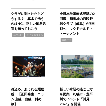
クラゲに刺されたらど
全日本学童軟式野球の2
うする？ 真水で洗う
回戦 初出場の西陵野
のはNG、正しい応急処
球クラブ（岐阜）が3回
置を知っておこう
戦へ マクドナルド・
トーナメント
,
,
ふむふむ
ライフスタイル
,
スポーツ
魂込め、あふれる躍動
新しい水辺の過ごし方
感 【正田裕生 コラ
を提案 札幌市・豊平
ム 直線・曲線・斜め
川でイベント「川見
線】
2026」を開催