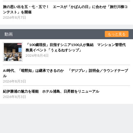
旅の思い出を五・七・五で！ エースが「かばんの日」に合わせ「旅行川柳コ
ンテスト」を開催
2026年8月7日
動画
もっと見る
「100歳現役」目指すシニア1500人が集結 マンション管理代
務員イベント「うぇるねすシップ」
2026年8月4日
AI時代、「暗黙知」は継承できるのか 「デジブレ」説明会／ラウンドテーブ
ル
2026年8月3日
紀伊勝浦の魅力を堪能 ホテル浦島、日昇館をリニューアル
2026年8月3日