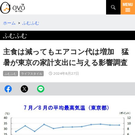
検
索
コ
ン
テ
ホーム
>
ふむふむ
ン
ふむふむ
ツ
へ
移
主食は減ってもエアコン代は増加 猛
動
暑が東京の家計支出に与える影響調査
2024年8月27日
ふむふむ
ライフスタイル