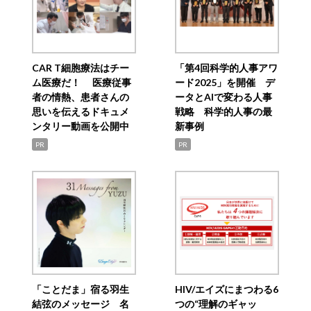
CAR T細胞療法はチー
「第4回科学的人事アワ
ム医療だ！ 医療従事
ード2025」を開催 デ
者の情熱、患者さんの
ータとAIで変わる人事
思いを伝えるドキュメ
戦略 科学的人事の最
ンタリー動画を公開中
新事例
PR
PR
「ことだま」宿る羽生
HIV/エイズにまつわる6
結弦のメッセージ 名
つの“理解のギャッ