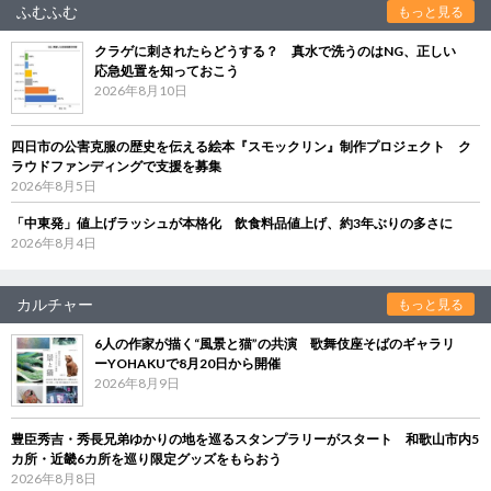
ふむふむ
もっと見る
クラゲに刺されたらどうする？ 真水で洗うのはNG、正しい
応急処置を知っておこう
2026年8月10日
四日市の公害克服の歴史を伝える絵本『スモックリン』制作プロジェクト ク
ラウドファンディングで支援を募集
2026年8月5日
「中東発」値上げラッシュが本格化 飲食料品値上げ、約3年ぶりの多さに
2026年8月4日
カルチャー
もっと見る
6人の作家が描く“風景と猫”の共演 歌舞伎座そばのギャラリ
ーYOHAKUで8月20日から開催
2026年8月9日
豊臣秀吉・秀長兄弟ゆかりの地を巡るスタンプラリーがスタート 和歌山市内5
カ所・近畿6カ所を巡り限定グッズをもらおう
2026年8月8日