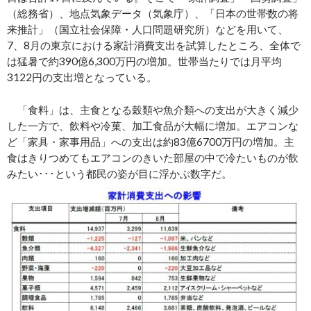
（総務省）、地点気象データ（気象庁）、「日本の世帯数の将
来推計」（国立社会保障・人口問題研究所）などを用いて、
7、8月の東京における家計消費支出を試算したところ、全体で
は猛暑で約390億6,300万円の増加。世帯当たりでは月平均
3122円の支出増となっている。
「食料」は、主食となる穀類や魚介類への支出が大きく減少
した一方で、飲料や冷菓、加工食品が大幅に増加。エアコンな
ど「家具・家事用品」への支出は約83億6700万円の増加。主
食はきりつめてもエアコンのきいた部屋の中で冷たいものが飲
みたい･･･という都民の姿が目に浮かぶ数字だ。