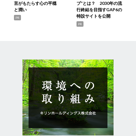
言がもたらす心の平穏
プ”とは？ 2030年の流
と潤い
行終結を目指すGAP6の
特設サイトを公開
PR
PR