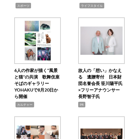
,
,
スポーツ
ライフスタイル
6人の作家が描く“風景
故人の「想い」かなえ
と猫”の共演 歌舞伎座
る 遺贈寄付 日本財
そばのギャラリー
団名誉会長 笹川陽平氏
YOHAKUで8月20日か
×フリーアナウンサー
ら開催
長野智子氏
,
カルチャー
PR