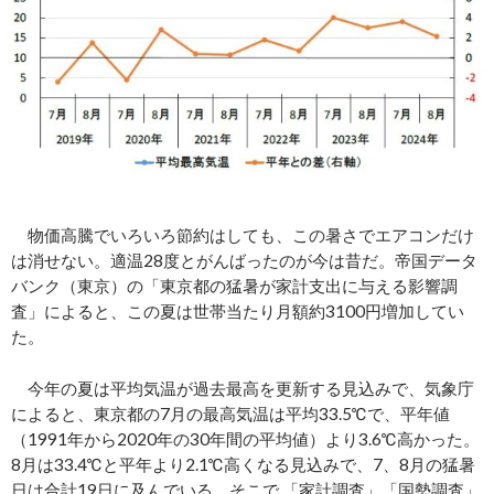
物価高騰でいろいろ節約はしても、この暑さでエアコンだけ
は消せない。適温28度とがんばったのが今は昔だ。帝国データ
バンク（東京）の「東京都の猛暑が家計支出に与える影響調
査」によると、この夏は世帯当たり月額約3100円増加してい
た。
今年の夏は平均気温が過去最高を更新する見込みで、気象庁
によると、東京都の7月の最高気温は平均33.5℃で、平年値
（1991年から2020年の30年間の平均値）より3.6℃高かった。
8月は33.4℃と平年より2.1℃高くなる見込みで、7、8月の猛暑
日は合計19日に及んでいる。そこで 「家計調査」「国勢調査」