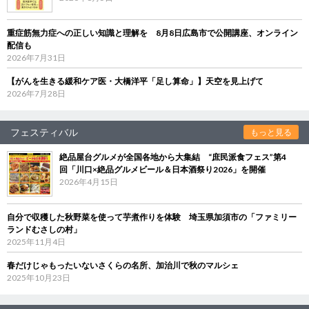
重症筋無力症への正しい知識と理解を 8月8日広島市で公開講座、オンライン
配信も
2026年7月31日
【がんを生きる緩和ケア医・大橋洋平「足し算命」】天空を見上げて
2026年7月28日
フェスティバル
もっと見る
絶品屋台グルメが全国各地から大集結 “庶民派食フェス”第4
回「川口×絶品グルメビール＆日本酒祭り2026」を開催
2026年4月15日
自分で収穫した秋野菜を使って芋煮作りを体験 埼玉県加須市の「ファミリー
ランドむさしの村」
2025年11月4日
春だけじゃもったいないさくらの名所、加治川で秋のマルシェ
2025年10月23日