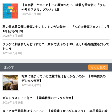
【東京駅・ヤエチカ】この夏食べたい！猛暑を乗り切る「ひん
やり＆スタミナグルメ」6選
2026年8月10日
秋の日比谷公園に青森のおいしいものが大集合 「んめぇ青森フェス」、9月
18日から3日間
2026年8月10日
クラゲに刺されたらどうする？ 真水で洗うのはNG、正しい応急処置を知って
おこう
2026年8月10日
まめ学
もっと見る
写真に埋まっている位置情報はおっかないのか 【岡嶋教授の
デジタル指南】
2026年7月22日
ゼロトラストって何？ 【岡嶋教授のデジタル指南】
2026年6月18日
きっと大平元首相は泣いている 【政眼鏡（せいがんきょう）－本田雅俊の政