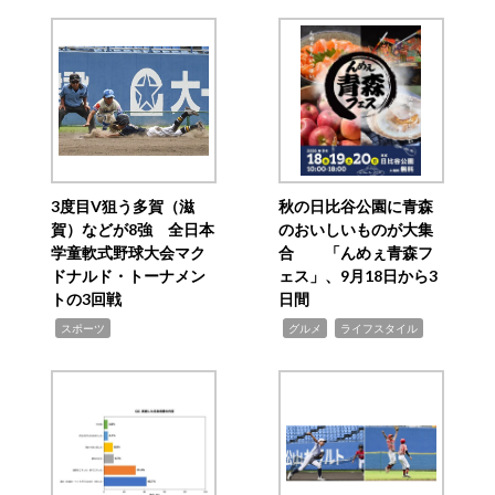
3度目V狙う多賀（滋
秋の日比谷公園に青森
賀）などが8強 全日本
のおいしいものが大集
学童軟式野球大会マク
合 「んめぇ青森フ
ドナルド・トーナメン
ェス」、9月18日から3
トの3回戦
日間
,
,
,
スポーツ
グルメ
ライフスタイル