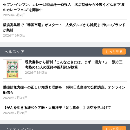
セブン‐イレブン、カレー15商品を一斉投入 名店監修から冷製うどんまで“夏
のカレーフェス”を開催中
2026年8月6日
横浜高島屋で「韓国市場」がスタート 人気グルメから雑貨まで約30ブランド
が集結
2026年8月5日
ヘルスケア
もっと見る
現代書林から新刊『こんなときには、まず、漢方！』 漢方三
考塾の15人の医師や薬剤師が執筆
2026年8月5日
重症筋無力症への正しい知識と理解を 8月8日広島市で公開講座、オンライン
配信も
2026年7月31日
【がんを生きる緩和ケア医・大橋洋平「足し算命」】天空を見上げて
2026年7月28日
フェスティバル
もっと見る