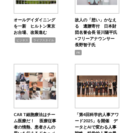
オールデイダイニング
故人の「想い」かなえ
を一新 ヒルトン東京
る 遺贈寄付 日本財
お台場、改装進む
団名誉会長 笹川陽平氏
×フリーアナウンサー
,
,
ビジネス
ライフスタイル
長野智子氏
PR
CAR T細胞療法はチー
「第4回科学的人事アワ
ム医療だ！ 医療従事
ード2025」を開催 デ
者の情熱、患者さんの
ータとAIで変わる人事