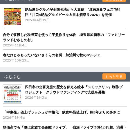
絶品屋台グルメが全国各地から大集結 “庶民派食フェス”第4
回「川口×絶品グルメビール＆日本酒祭り2026」を開催
2026年4月15日
自分で収穫した秋野菜を使って芋煮作りを体験 埼玉県加須市の「ファミリー
ランドむさしの村」
2025年11月4日
春だけじゃもったいないさくらの名所、加治川で秋のマルシェ
2025年10月23日
ふむふむ
もっと見る
四日市の公害克服の歴史を伝える絵本『スモックリン』制作プ
ロジェクト クラウドファンディングで支援を募集
2026年8月5日
「中東発」値上げラッシュが本格化 飲食料品値上げ、約3年ぶりの多さに
2026年8月4日
物価高でも「夏は家族で長距離ドライブ」 宿泊ドライブ予算4万円超、渋滞・