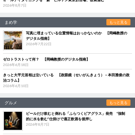
2026年8月7日
まめ学
もっと見る
写真に埋まっている位置情報はおっかないのか 【岡嶋教授の
デジタル指南】
2026年7月22日
ゼロトラストって何？ 【岡嶋教授のデジタル指南】
2026年6月18日
きっと大平元首相は泣いている 【政眼鏡（せいがんきょう）－本田雅俊の政
治コラム】
2026年6月10日
グルメ
もっと見る
ビールだけ飲むと倒れる「ふらつくビアグラス」発売 “強制
的に水を飲む”仕掛けで適正飲酒を後押し
2026年8月7日