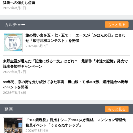
猛暑への備えも必須
2026年8月3日
カルチャー
もっと見る
旅の思い出を五・七・五で！ エースが「かばんの日」に合わ
せ「旅行川柳コンテスト」を開催
2026年8月7日
東野圭吾が選んだ「記憶に残る一文」はどれ？ 最新作『永遠の記憶』発売で
読者参加型キャンペーン
2026年8月7日
55年間、京の街を走り続けてきた車両 嵐山線・モボ301形、運行開始55周年
イベントを開催
2026年8月6日
動画
もっと見る
「100歳現役」目指すシニア1500人が集結 マンション管理代
務員イベント「うぇるねすシップ」
2026年8月4日