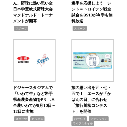
ん、野球に熱い思い全
選手を応援しよう シ
日本学童軟式野球大会
ント＝トロイデン戦全
マクドナルド・トーナ
試合をBS10が今季も無
メントが開幕
料放送
,
,
スポーツ
スポーツ
ドジャースタジアムで
旅の思い出を五・七・
「いわて牛」など岩手
五で！ エースが「か
県産農畜産物をPR JA
ばんの日」に合わせ
全農いわてが8月10日～
「旅行川柳コンテス
12日に実施
ト」を開催
,
,
,
,
,
スポーツ
ビジネス
おでかけ
ファッション
ライフスタイル