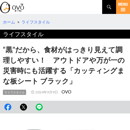
検
索
コ
ン
テ
ホーム
>
ライフスタイル
ン
ライフスタイル
ツ
へ
移
“黒”だから、食材がはっきり見えて調
動
理しやすい！ アウトドアや万が一の
災害時にも活躍する「カッティングま
な板シート ブラック」
OVO
2024年9月9日
ライフスタイル