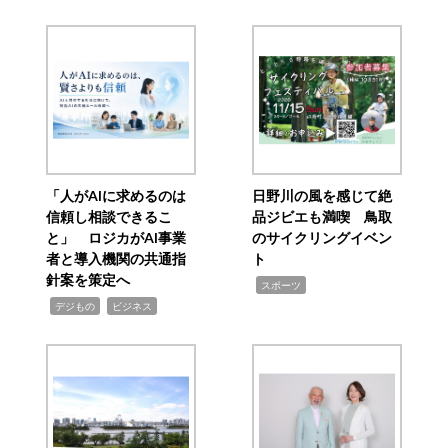
「人がAIに求めるのは
日野川の風を感じて絶
信頼し相談できるこ
品ジビエも満喫 鳥取
と」 ロジカがAI事業
のサイクリングイベン
者と導入機関の共通指
ト
針案を策定へ
,
スポーツ
,
,
デジもの
ビジネス