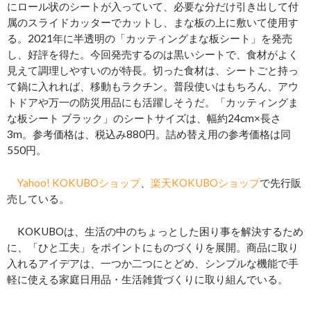
にロール状のシートが入っていて、必要な分だけ引き出して付
属のスライドカッターでカットし、まな板の上に敷いて使用す
る。2021年に半透明の「カッティングまな板シート」を発売
し、好評を得た。今回発売するのは黒いシートで、食材がよく
見えて調理しやすいのが特長。切った食材は、シートごと持っ
て鍋に入れれば、移動もラクチン。普段使いはもちろん、アウ
トドアや万一の防災用品にも活躍しそうだ。「カッティングま
な板シート ブラック」のシートサイズは、幅約24cm×長さ
3m。参考価格は、税込み880円。詰め替え用の参考価格は同
550円。
Yahoo! KOKUBOショップ
、
楽天KOKUBOショップ
で先行販
売している。
KOKUBOは、生活の中のちょっとした困り事を解決するため
に、「ひと工夫」をポイントにものづくりを展開。商品に取り
入れるアイデアは、一つか二つにとどめ、シンプルな機能で手
軽に使える家庭日用品・生活雑貨づくりに取り組んでいる。