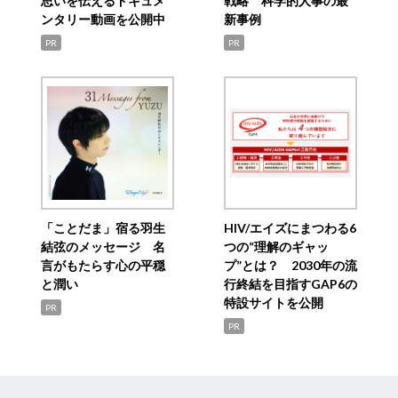
思いを伝えるドキュメ
戦略 科学的人事の最
ンタリー動画を公開中
新事例
PR
PR
「ことだま」宿る羽生
HIV/エイズにまつわる6
結弦のメッセージ 名
つの“理解のギャッ
言がもたらす心の平穏
プ”とは？ 2030年の流
と潤い
行終結を目指すGAP6の
特設サイトを公開
PR
PR