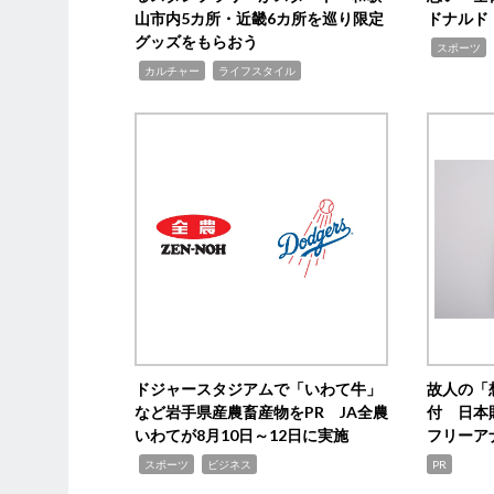
山市内5カ所・近畿6カ所を巡り限定
ドナルド
グッズをもらおう
,
スポーツ
,
,
カルチャー
ライフスタイル
ドジャースタジアムで「いわて牛」
故人の「
など岩手県産農畜産物をPR JA全農
付 日本
いわてが8月10日～12日に実施
フリーア
,
,
スポーツ
ビジネス
PR