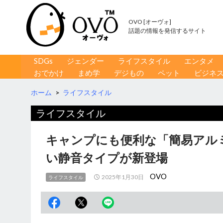
OVO [オーヴォ]
話題の情報を発信するサイト
コンテンツへ移動
検
SDGs
ジェンダー
ライフスタイル
エンタメ
索
おでかけ
まめ学
デジもの
ペット
ビジネ
ホーム
>
ライフスタイル
ライフスタイル
キャンプにも便利な「簡易アル
い静音タイプが新登場
OVO
2025年1月30日
ライフスタイル