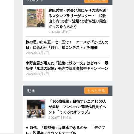
豊臣秀吉・秀長兄弟ゆかりの地を巡
るスタンプラリーがスタート 和歌
山市内5カ所・近畿6カ所を巡り限定
グッズをもらおう
2026年8月8日
旅の思い出を五・七・五で！ エースが「かばんの
日」に合わせ「旅行川柳コンテスト」を開催
2026年8月7日
東野圭吾が選んだ「記憶に残る一文」はどれ？ 最
新作『永遠の記憶』発売で読者参加型キャンペーン
2026年8月7日
動画
もっと見る
「100歳現役」目指すシニア1500人
が集結 マンション管理代務員イベ
ント「うぇるねすシップ」
2026年8月4日
AI時代、「暗黙知」は継承できるのか 「デジブ
レ」説明会／ラウンドテーブル