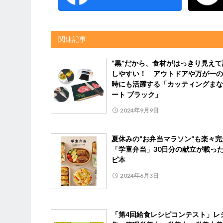
関連記事
“黒”だから、食材がはっきり見えて
しやすい！ アウトドアや万が一の
時にも活躍する「カッティングまな
ート ブラック」
2024年9月9日
夏休みの“お弁当マラソン”も楽々
「学童弁当」30日分の献立が載っ
ピ本
2024年6月3日
「第4回給食レシピコンテスト」レ