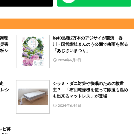
調理
約40品種2万本のアジサイが競演 香
災害
川・国営讃岐まんのう公園で梅雨を彩る
板シ
「あじさいまつり」
2024年6月3日
完走
シラミ・ダニ対策や快眠のための救世
たレシ
主？ 「布団乾燥機を使って除湿も温め
も出来るマットレス」が登場
2024年6月4日
シピ募