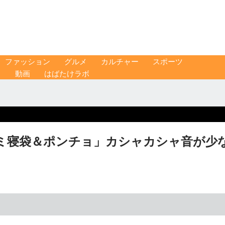
ファッション
グルメ
カルチャー
スポーツ
ス
動画
はばたけラボ
ミ寝袋＆ポンチョ」カシャカシャ音が少