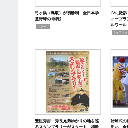
弓ヶ浜（鳥取）が初勝利 全日本学
LVに敗
童野球の1回戦
ィーブラ
ルワール
,
スポーツ
,
ライフスタ
豊臣秀吉・秀長兄弟ゆかりの地を巡
始球式の
るスタンプラリーがスタート 和歌
思い 全