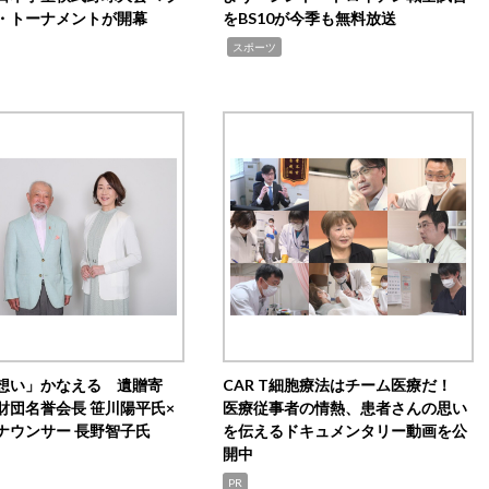
・トーナメントが開幕
をBS10が今季も無料放送
,
スポーツ
想い」かなえる 遺贈寄
CAR T細胞療法はチーム医療だ！
財団名誉会長 笹川陽平氏×
医療従事者の情熱、患者さんの思い
ナウンサー 長野智子氏
を伝えるドキュメンタリー動画を公
開中
PR