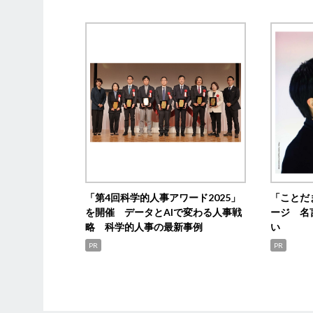
「第4回科学的人事アワード2025」
「ことだ
を開催 データとAIで変わる人事戦
ージ 名
略 科学的人事の最新事例
い
PR
PR