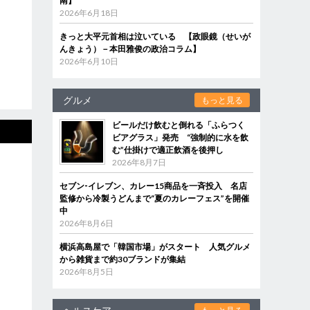
南】
2026年6月18日
きっと大平元首相は泣いている 【政眼鏡（せいが
んきょう）－本田雅俊の政治コラム】
2026年6月10日
グルメ
もっと見る
ビールだけ飲むと倒れる「ふらつく
ビアグラス」発売 “強制的に水を飲
む”仕掛けで適正飲酒を後押し
2026年8月7日
セブン‐イレブン、カレー15商品を一斉投入 名店
監修から冷製うどんまで“夏のカレーフェス”を開催
中
2026年8月6日
横浜高島屋で「韓国市場」がスタート 人気グルメ
から雑貨まで約30ブランドが集結
2026年8月5日