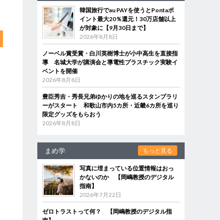
韓国旅行でau PAYを使うとPontaポ
イント最大20％還元！30万店舗以上
が対象に【9月30日まで】
2026年8月8日
ノーベル賞受賞・白川英樹博士が小中高生を直接指
導 名城大学が講演会と導電性プラスチック実験イ
ベントを開催
2026年8月8日
豊臣秀吉・秀長兄弟ゆかりの地を巡るスタンプラリ
ーがスタート 和歌山市内5カ所・近畿6カ所を巡り
限定グッズをもらおう
2026年8月8日
まめ学
もっと見る
写真に埋まっている位置情報はおっ
かないのか 【岡嶋教授のデジタル
指南】
2026年7月22日
ゼロトラストって何？ 【岡嶋教授のデジタル指