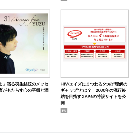
ま」宿る羽生結弦のメッセ
HIV/エイズにまつわる6つの“理解の
言がもたらす心の平穏と潤
ギャップ”とは？ 2030年の流行終
結を目指すGAP6の特設サイトを公
開
PR