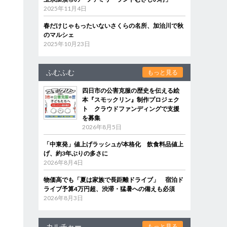
2025年11月4日
春だけじゃもったいないさくらの名所、加治川で秋
のマルシェ
2025年10月23日
ふむふむ
もっと見る
四日市の公害克服の歴史を伝える絵
本『スモックリン』制作プロジェク
ト クラウドファンディングで支援
を募集
2026年8月5日
「中東発」値上げラッシュが本格化 飲食料品値上
げ、約3年ぶりの多さに
2026年8月4日
物価高でも「夏は家族で長距離ドライブ」 宿泊ド
ライブ予算4万円超、渋滞・猛暑への備えも必須
2026年8月3日
カルチャー
もっと見る