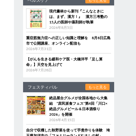
ヘルスケア
もっと見る
現代書林から新刊『こんなときに
は、まず、漢方！』 漢方三考塾の
15人の医師や薬剤師が執筆
2026年8月5日
重症筋無力症への正しい知識と理解を 8月8日広島
市で公開講座、オンライン配信も
2026年7月31日
【がんを生きる緩和ケア医・大橋洋平「足し算
命」】天空を見上げて
2026年7月28日
フェスティバル
もっと見る
絶品屋台グルメが全国各地から大集
結 “庶民派食フェス”第4回「川口×
絶品グルメビール＆日本酒祭り
2026」を開催
2026年4月15日
自分で収穫した秋野菜を使って芋煮作りを体験 埼
玉県加須市の「ファミリーランドむさしの村」