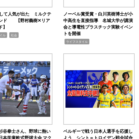
訴して人気が出た ミルクテ
ノーベル賞受賞・白川英樹博士が小
ンド 【野村義樹✕リア
中高生を直接指導 名城大学が講演
ド】
会と導電性プラスチック実験イベン
トを開催
,
イル
社会
,
ライフスタイル
杉谷拳士さん、野球に熱い
ベルギーで戦う日本人選手を応援し
日本学童軟式野球大会 マク
よう シント＝トロイデン戦全試合