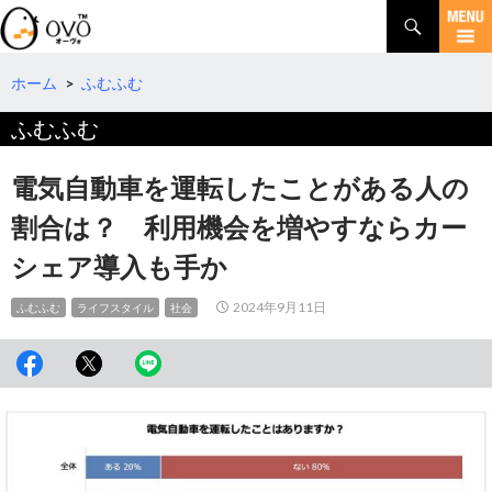
検
索
コ
ン
テ
ホーム
>
ふむふむ
ン
ふむふむ
ツ
へ
移
電気自動車を運転したことがある人の
動
割合は？ 利用機会を増やすならカー
シェア導入も手か
2024年9月11日
ふむふむ
ライフスタイル
社会