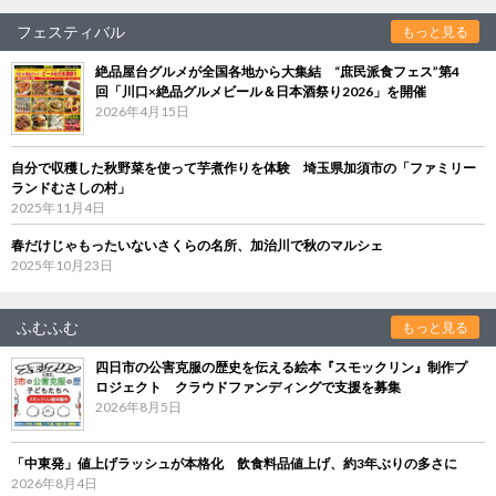
フェスティバル
もっと見る
絶品屋台グルメが全国各地から大集結 “庶民派食フェス”第4
回「川口×絶品グルメビール＆日本酒祭り2026」を開催
2026年4月15日
自分で収穫した秋野菜を使って芋煮作りを体験 埼玉県加須市の「ファミリー
ランドむさしの村」
2025年11月4日
春だけじゃもったいないさくらの名所、加治川で秋のマルシェ
2025年10月23日
ふむふむ
もっと見る
四日市の公害克服の歴史を伝える絵本『スモックリン』制作プ
ロジェクト クラウドファンディングで支援を募集
2026年8月5日
「中東発」値上げラッシュが本格化 飲食料品値上げ、約3年ぶりの多さに
2026年8月4日