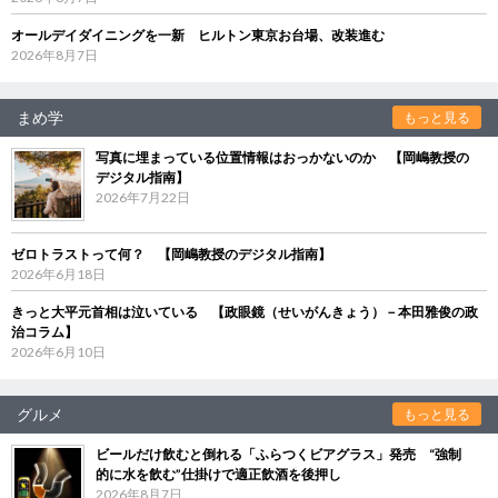
オールデイダイニングを一新 ヒルトン東京お台場、改装進む
2026年8月7日
まめ学
もっと見る
写真に埋まっている位置情報はおっかないのか 【岡嶋教授の
デジタル指南】
2026年7月22日
ゼロトラストって何？ 【岡嶋教授のデジタル指南】
2026年6月18日
きっと大平元首相は泣いている 【政眼鏡（せいがんきょう）－本田雅俊の政
治コラム】
2026年6月10日
グルメ
もっと見る
ビールだけ飲むと倒れる「ふらつくビアグラス」発売 “強制
的に水を飲む”仕掛けで適正飲酒を後押し
2026年8月7日