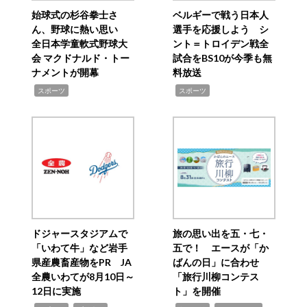
始球式の杉谷拳士さ
ベルギーで戦う日本人
ん、野球に熱い思い
選手を応援しよう シ
全日本学童軟式野球大
ント＝トロイデン戦全
会 マクドナルド・トー
試合をBS10が今季も無
ナメントが開幕
料放送
,
,
スポーツ
スポーツ
ドジャースタジアムで
旅の思い出を五・七・
「いわて牛」など岩手
五で！ エースが「か
県産農畜産物をPR JA
ばんの日」に合わせ
全農いわてが8月10日～
「旅行川柳コンテス
12日に実施
ト」を開催