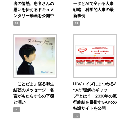
者の情熱、患者さんの
ータとAIで変わる人事
思いを伝えるドキュメ
戦略 科学的人事の最
ンタリー動画を公開中
新事例
PR
PR
「ことだま」宿る羽生
HIV/エイズにまつわる6
結弦のメッセージ 名
つの“理解のギャッ
言がもたらす心の平穏
プ”とは？ 2030年の流
と潤い
行終結を目指すGAP6の
特設サイトを公開
PR
PR