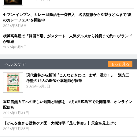
セブン‐イレブン、カレー15商品を一斉投入 名店監修から冷製うどんまで“夏
のカレーフェス”を開催中
2026年8月6日
横浜高島屋で「韓国市場」がスタート 人気グルメから雑貨まで約30ブランド
が集結
2026年8月5日
ヘルスケア
もっと見る
現代書林から新刊『こんなときには、まず、漢方！』 漢方三
考塾の15人の医師や薬剤師が執筆
2026年8月5日
重症筋無力症への正しい知識と理解を 8月8日広島市で公開講座、オンライン
配信も
2026年7月31日
【がんを生きる緩和ケア医・大橋洋平「足し算命」】天空を見上げて
2026年7月28日