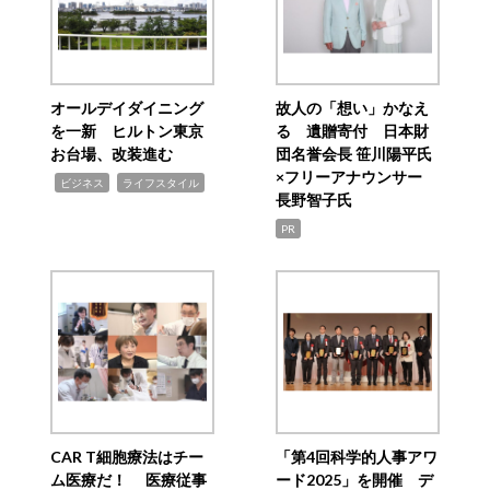
オールデイダイニング
故人の「想い」かなえ
を一新 ヒルトン東京
る 遺贈寄付 日本財
お台場、改装進む
団名誉会長 笹川陽平氏
×フリーアナウンサー
,
,
ビジネス
ライフスタイル
長野智子氏
PR
CAR T細胞療法はチー
「第4回科学的人事アワ
ム医療だ！ 医療従事
ード2025」を開催 デ