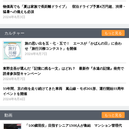
物価高でも「夏は家族で長距離ドライブ」 宿泊ドライブ予算4万円超、渋滞・
猛暑への備えも必須
2026年8月3日
カルチャー
もっと見る
旅の思い出を五・七・五で！ エースが「かばんの日」に合わ
せ「旅行川柳コンテスト」を開催
2026年8月7日
東野圭吾が選んだ「記憶に残る一文」はどれ？ 最新作『永遠の記憶』発売で
読者参加型キャンペーン
2026年8月7日
55年間、京の街を走り続けてきた車両 嵐山線・モボ301形、運行開始55周年
イベントを開催
2026年8月6日
動画
もっと見る
「100歳現役」目指すシニア1500人が集結 マンション管理代