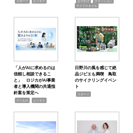
,
,
,
,
,
スポーツ
ビジネス
おでかけ
ファッション
ライフスタイル
「人がAIに求めるのは
日野川の風を感じて絶
信頼し相談できるこ
品ジビエも満喫 鳥取
と」 ロジカがAI事業
のサイクリングイベン
者と導入機関の共通指
ト
針案を策定へ
,
スポーツ
,
,
デジもの
ビジネス