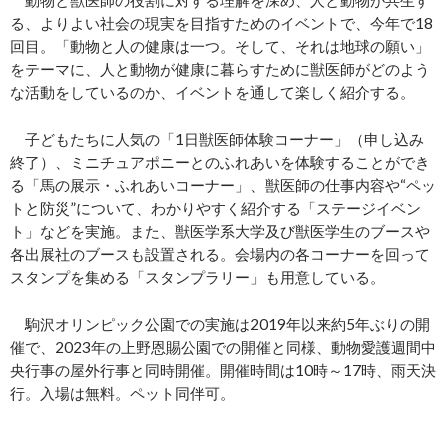
動物と獣医師の役割に対する理解を深め、人と動物が共生す
る、よりよい社会の現実を目指すためのイベントで、今年で18
回目。「動物と人の健康は一つ。そして、それは地球の願い」
をテーマに、人と動物が健康に暮らすために獣医師がどのよう
な活動をしているのか、イベントを通して楽しく紹介する。
子どもたちに人気の「1日獣医師体験コーナー」（申し込み
終了）、ミニチュアポニーとのふれあいを体験することができ
る「馬の展示・ふれあいコーナー」、獣医師の仕事内容や“ペッ
トと防災”について、わかりやすく紹介する「ステージイベン
ト」などを実施。また、獣医学系大学及び獣医学生のブースや
各出展社のブースも設置される。会場内の各コーナーを回って
スタンプを集める「スタンプラリー」も用意している。
駒沢オリンピック公園での実施は2019年以来約5年ぶりの開
催で、2023年の上野恩賜公園での開催と同様、動物愛護週間中
央行事の屋外行事と同時開催。開催時間は10時～17時、雨天決
行。入場は無料。ペット同伴可。