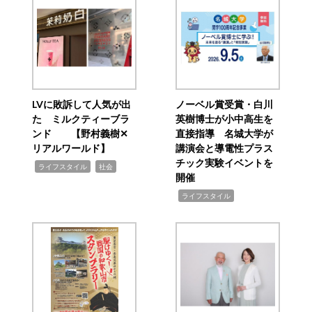
LVに敗訴して人気が出
ノーベル賞受賞・白川
た ミルクティーブラ
英樹博士が小中高生を
ンド 【野村義樹✕
直接指導 名城大学が
リアルワールド】
講演会と導電性プラス
チック実験イベントを
,
,
ライフスタイル
社会
開催
,
ライフスタイル