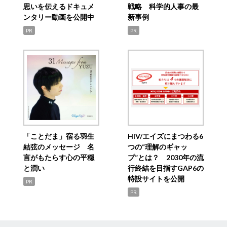
思いを伝えるドキュメ
戦略 科学的人事の最
ンタリー動画を公開中
新事例
PR
PR
「ことだま」宿る羽生
HIV/エイズにまつわる6
結弦のメッセージ 名
つの“理解のギャッ
言がもたらす心の平穏
プ”とは？ 2030年の流
と潤い
行終結を目指すGAP6の
特設サイトを公開
PR
PR