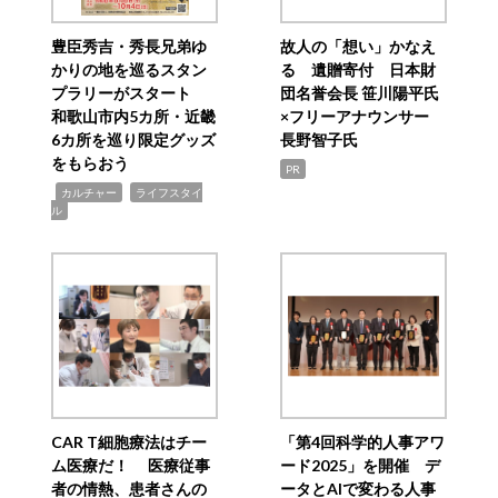
豊臣秀吉・秀長兄弟ゆ
故人の「想い」かなえ
かりの地を巡るスタン
る 遺贈寄付 日本財
プラリーがスタート
団名誉会長 笹川陽平氏
和歌山市内5カ所・近畿
×フリーアナウンサー
6カ所を巡り限定グッズ
長野智子氏
をもらおう
PR
,
,
カルチャー
ライフスタイ
ル
CAR T細胞療法はチー
「第4回科学的人事アワ
ム医療だ！ 医療従事
ード2025」を開催 デ
者の情熱、患者さんの
ータとAIで変わる人事