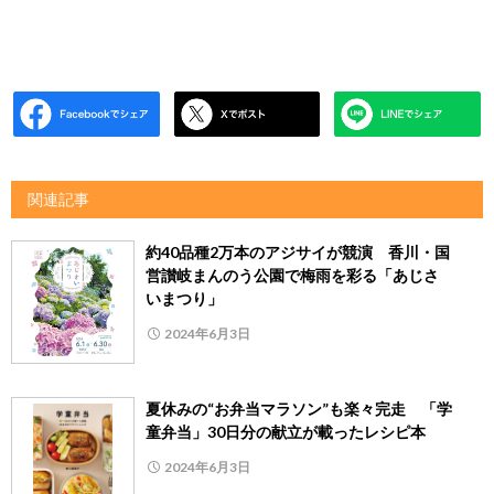
関連記事
約40品種2万本のアジサイが競演 香川・国
営讃岐まんのう公園で梅雨を彩る「あじさ
いまつり」
2024年6月3日
夏休みの“お弁当マラソン”も楽々完走 「学
童弁当」30日分の献立が載ったレシピ本
2024年6月3日