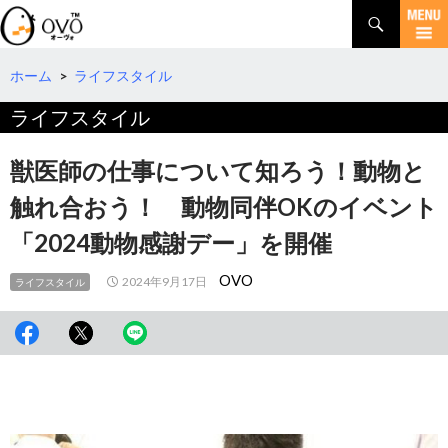
検
索
コ
ン
テ
ホーム
>
ライフスタイル
ン
ライフスタイル
ツ
へ
移
獣医師の仕事について知ろう！動物と
動
触れ合おう！ 動物同伴OKのイベント
「2024動物感謝デー」を開催
OVO
2024年9月17日
ライフスタイル