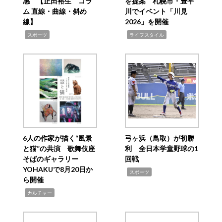
感 【正田裕生 コラ
を提案 札幌市・豊平
ム 直線・曲線・斜め
川でイベント「川見
線】
2026」を開催
,
,
スポーツ
ライフスタイル
6人の作家が描く“風景
弓ヶ浜（鳥取）が初勝
と猫”の共演 歌舞伎座
利 全日本学童野球の1
そばのギャラリー
回戦
YOHAKUで8月20日か
,
スポーツ
ら開催
,
カルチャー