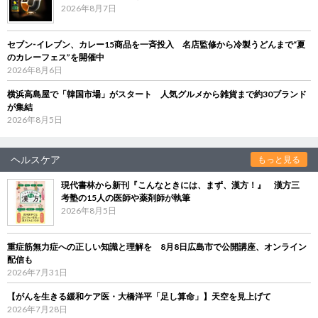
2026年8月7日
セブン‐イレブン、カレー15商品を一斉投入 名店監修から冷製うどんまで“夏
のカレーフェス”を開催中
2026年8月6日
横浜高島屋で「韓国市場」がスタート 人気グルメから雑貨まで約30ブランド
が集結
2026年8月5日
ヘルスケア
もっと見る
現代書林から新刊『こんなときには、まず、漢方！』 漢方三
考塾の15人の医師や薬剤師が執筆
2026年8月5日
重症筋無力症への正しい知識と理解を 8月8日広島市で公開講座、オンライン
配信も
2026年7月31日
【がんを生きる緩和ケア医・大橋洋平「足し算命」】天空を見上げて
2026年7月28日