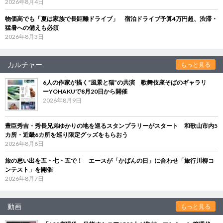
2026年8月4日
物価高でも「夏は家族で長距離ドライブ」 宿泊ドライブ予算4万円超、渋滞・
猛暑への備えも必須
2026年8月3日
カルチャー
もっと見る
6人の作家が描く“風景と猫”の共演 歌舞伎座そばのギャラリ
ーYOHAKUで8月20日から開催
2026年8月9日
豊臣秀吉・秀長兄弟ゆかりの地を巡るスタンプラリーがスタート 和歌山市内5
カ所・近畿6カ所を巡り限定グッズをもらおう
2026年8月8日
旅の思い出を五・七・五で！ エースが「かばんの日」に合わせ「旅行川柳コ
ンテスト」を開催
2026年8月7日
動画
もっと見る