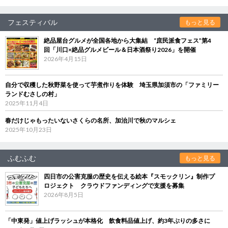
フェスティバル
もっと見る
絶品屋台グルメが全国各地から大集結 “庶民派食フェス”第4
回「川口×絶品グルメビール＆日本酒祭り2026」を開催
2026年4月15日
自分で収穫した秋野菜を使って芋煮作りを体験 埼玉県加須市の「ファミリー
ランドむさしの村」
2025年11月4日
春だけじゃもったいないさくらの名所、加治川で秋のマルシェ
2025年10月23日
ふむふむ
もっと見る
四日市の公害克服の歴史を伝える絵本『スモックリン』制作プ
ロジェクト クラウドファンディングで支援を募集
2026年8月5日
「中東発」値上げラッシュが本格化 飲食料品値上げ、約3年ぶりの多さに