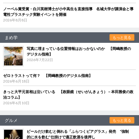
ノーベル賞受賞・白川英樹博士が小中高生を直接指導 名城大学が講演会と導
電性プラスチック実験イベントを開催
2026年8月8日
まめ学
もっと見る
写真に埋まっている位置情報はおっかないのか 【岡嶋教授の
デジタル指南】
2026年7月22日
ゼロトラストって何？ 【岡嶋教授のデジタル指南】
2026年6月18日
きっと大平元首相は泣いている 【政眼鏡（せいがんきょう）－本田雅俊の政
治コラム】
2026年6月10日
グルメ
もっと見る
ビールだけ飲むと倒れる「ふらつくビアグラス」発売 “強制
的に水を飲む”仕掛けで適正飲酒を後押し