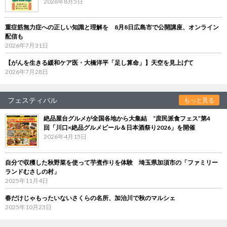
2026年8月5日
重症筋無力症への正しい知識と理解を 8月8日広島市で公開講座、オンライン
配信も
2026年7月31日
【がんを生きる緩和ケア医・大橋洋平「足し算命」】天空を見上げて
2026年7月28日
フェスティバル
もっと見る
絶品屋台グルメが全国各地から大集結 “庶民派食フェス”第4
回「川口×絶品グルメビール＆日本酒祭り2026」を開催
2026年4月15日
自分で収穫した秋野菜を使って芋煮作りを体験 埼玉県加須市の「ファミリー
ランドむさしの村」
2025年11月4日
春だけじゃもったいないさくらの名所、加治川で秋のマルシェ
2025年10月23日