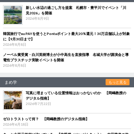
新しい水辺の過ごし方を提案 札幌市・豊平川でイベント「川
見2026」を開催
2026年8月9日
韓国旅行でau PAYを使うとPontaポイント最大20％還元！30万店舗以上が対象
に【9月30日まで】
2026年8月8日
ノーベル賞受賞・白川英樹博士が小中高生を直接指導 名城大学が講演会と導
電性プラスチック実験イベントを開催
2026年8月8日
まめ学
もっと見る
写真に埋まっている位置情報はおっかないのか 【岡嶋教授の
デジタル指南】
2026年7月22日
ゼロトラストって何？ 【岡嶋教授のデジタル指南】
2026年6月18日