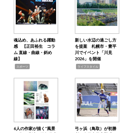
魂込め、あふれる躍動
新しい水辺の過ごし方
感 【正田裕生 コラ
を提案 札幌市・豊平
ム 直線・曲線・斜め
川でイベント「川見
線】
2026」を開催
,
,
スポーツ
ライフスタイル
6人の作家が描く“風景
弓ヶ浜（鳥取）が初勝