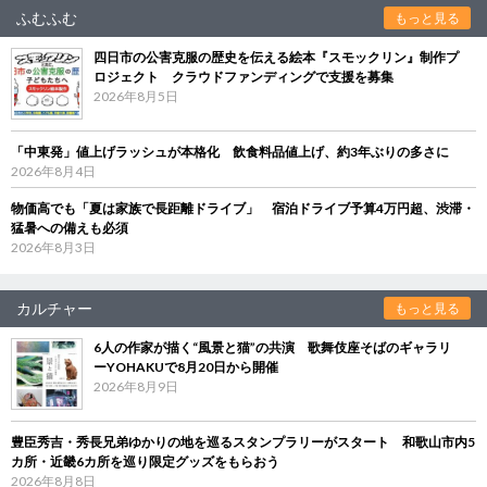
ふむふむ
もっと見る
四日市の公害克服の歴史を伝える絵本『スモックリン』制作プ
ロジェクト クラウドファンディングで支援を募集
2026年8月5日
「中東発」値上げラッシュが本格化 飲食料品値上げ、約3年ぶりの多さに
2026年8月4日
物価高でも「夏は家族で長距離ドライブ」 宿泊ドライブ予算4万円超、渋滞・
猛暑への備えも必須
2026年8月3日
カルチャー
もっと見る
6人の作家が描く“風景と猫”の共演 歌舞伎座そばのギャラリ
ーYOHAKUで8月20日から開催
2026年8月9日
豊臣秀吉・秀長兄弟ゆかりの地を巡るスタンプラリーがスタート 和歌山市内5
カ所・近畿6カ所を巡り限定グッズをもらおう
2026年8月8日