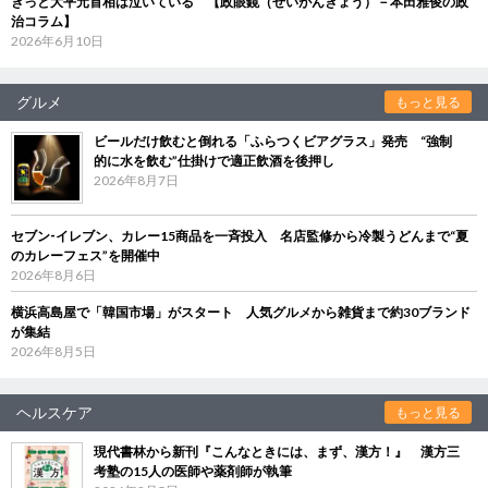
きっと大平元首相は泣いている 【政眼鏡（せいがんきょう）－本田雅俊の政
治コラム】
2026年6月10日
グルメ
もっと見る
ビールだけ飲むと倒れる「ふらつくビアグラス」発売 “強制
的に水を飲む”仕掛けで適正飲酒を後押し
2026年8月7日
セブン‐イレブン、カレー15商品を一斉投入 名店監修から冷製うどんまで“夏
のカレーフェス”を開催中
2026年8月6日
横浜高島屋で「韓国市場」がスタート 人気グルメから雑貨まで約30ブランド
が集結
2026年8月5日
ヘルスケア
もっと見る
現代書林から新刊『こんなときには、まず、漢方！』 漢方三
考塾の15人の医師や薬剤師が執筆