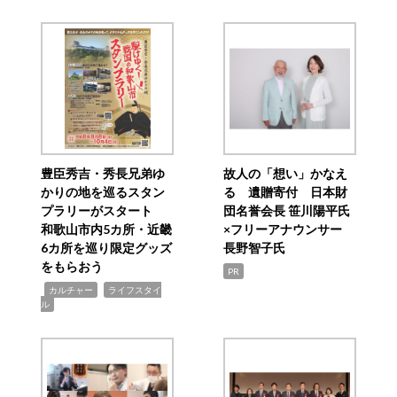
豊臣秀吉・秀長兄弟ゆ
故人の「想い」かなえ
かりの地を巡るスタン
る 遺贈寄付 日本財
プラリーがスタート
団名誉会長 笹川陽平氏
和歌山市内5カ所・近畿
×フリーアナウンサー
6カ所を巡り限定グッズ
長野智子氏
をもらおう
PR
,
,
カルチャー
ライフスタイ
ル