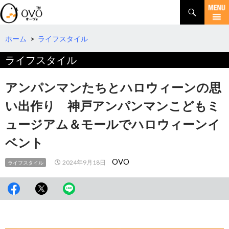
検
索
コ
ン
テ
ホーム
>
ライフスタイル
ン
ライフスタイル
ツ
へ
移
アンパンマンたちとハロウィーンの思
動
い出作り 神戸アンパンマンこどもミ
ュージアム＆モールでハロウィーンイ
ベント
OVO
2024年9月18日
ライフスタイル