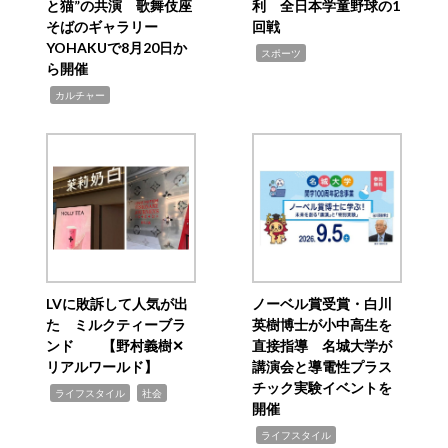
と猫”の共演 歌舞伎座
利 全日本学童野球の1
そばのギャラリー
回戦
YOHAKUで8月20日か
,
スポーツ
ら開催
,
カルチャー
LVに敗訴して人気が出
ノーベル賞受賞・白川
た ミルクティーブラ
英樹博士が小中高生を
ンド 【野村義樹✕
直接指導 名城大学が
リアルワールド】
講演会と導電性プラス
チック実験イベントを
,
,
ライフスタイル
社会
開催
,
ライフスタイル