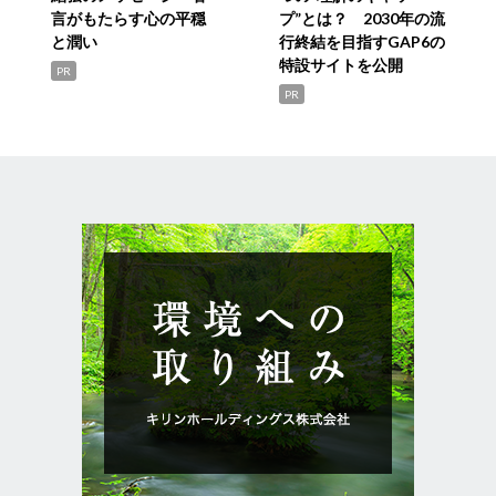
言がもたらす心の平穏
プ”とは？ 2030年の流
と潤い
行終結を目指すGAP6の
特設サイトを公開
PR
PR