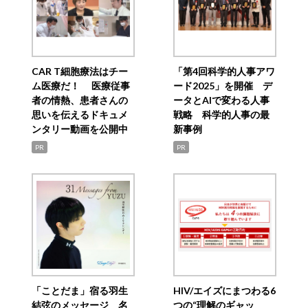
CAR T細胞療法はチー
「第4回科学的人事アワ
ム医療だ！ 医療従事
ード2025」を開催 デ
者の情熱、患者さんの
ータとAIで変わる人事
思いを伝えるドキュメ
戦略 科学的人事の最
ンタリー動画を公開中
新事例
PR
PR
「ことだま」宿る羽生
HIV/エイズにまつわる6
結弦のメッセージ 名
つの“理解のギャッ