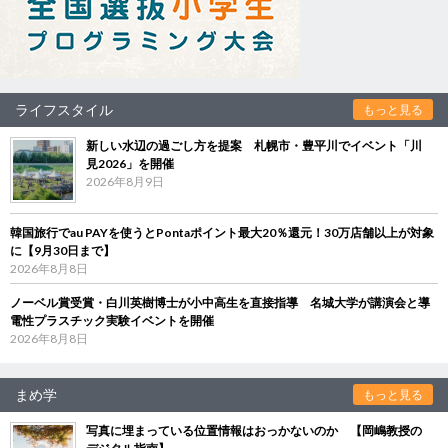
ライフスタイル
もっと見る
新しい水辺の過ごし方を提案 札幌市・豊平川でイベント「川
見2026」を開催
2026年8月9日
韓国旅行でau PAYを使うとPontaポイント最大20％還元！30万店舗以上が対象
に【9月30日まで】
2026年8月8日
ノーベル賞受賞・白川英樹博士が小中高生を直接指導 名城大学が講演会と導
電性プラスチック実験イベントを開催
2026年8月8日
まめ学
もっと見る
写真に埋まっている位置情報はおっかないのか 【岡嶋教授の