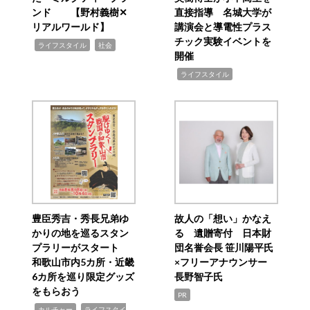
ンド 【野村義樹✕
直接指導 名城大学が
リアルワールド】
講演会と導電性プラス
チック実験イベントを
,
,
ライフスタイル
社会
開催
,
ライフスタイル
豊臣秀吉・秀長兄弟ゆ
故人の「想い」かなえ
かりの地を巡るスタン
る 遺贈寄付 日本財
プラリーがスタート
団名誉会長 笹川陽平氏
和歌山市内5カ所・近畿
×フリーアナウンサー
6カ所を巡り限定グッズ
長野智子氏
をもらおう
PR
,
,
カルチャー
ライフスタイ