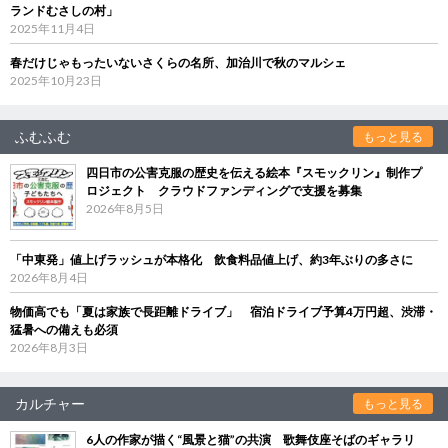
ランドむさしの村」
2025年11月4日
春だけじゃもったいないさくらの名所、加治川で秋のマルシェ
2025年10月23日
ふむふむ
もっと見る
四日市の公害克服の歴史を伝える絵本『スモックリン』制作プ
ロジェクト クラウドファンディングで支援を募集
2026年8月5日
「中東発」値上げラッシュが本格化 飲食料品値上げ、約3年ぶりの多さに
2026年8月4日
物価高でも「夏は家族で長距離ドライブ」 宿泊ドライブ予算4万円超、渋滞・
猛暑への備えも必須
2026年8月3日
カルチャー
もっと見る
6人の作家が描く“風景と猫”の共演 歌舞伎座そばのギャラリ