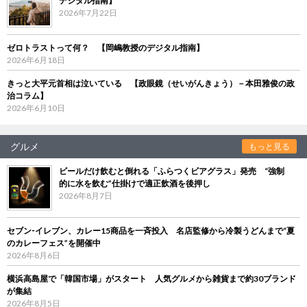
デジタル指南】
2026年7月22日
ゼロトラストって何？ 【岡嶋教授のデジタル指南】
2026年6月18日
きっと大平元首相は泣いている 【政眼鏡（せいがんきょう）－本田雅俊の政
治コラム】
2026年6月10日
グルメ
もっと見る
ビールだけ飲むと倒れる「ふらつくビアグラス」発売 “強制
的に水を飲む”仕掛けで適正飲酒を後押し
2026年8月7日
セブン‐イレブン、カレー15商品を一斉投入 名店監修から冷製うどんまで“夏
のカレーフェス”を開催中
2026年8月6日
横浜高島屋で「韓国市場」がスタート 人気グルメから雑貨まで約30ブランド
が集結
2026年8月5日