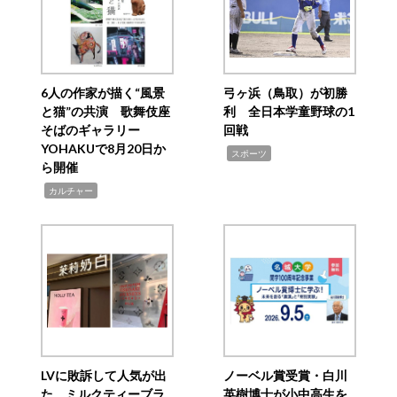
6人の作家が描く“風景
弓ヶ浜（鳥取）が初勝
と猫”の共演 歌舞伎座
利 全日本学童野球の1
そばのギャラリー
回戦
YOHAKUで8月20日か
,
スポーツ
ら開催
,
カルチャー
LVに敗訴して人気が出
ノーベル賞受賞・白川
た ミルクティーブラ
英樹博士が小中高生を