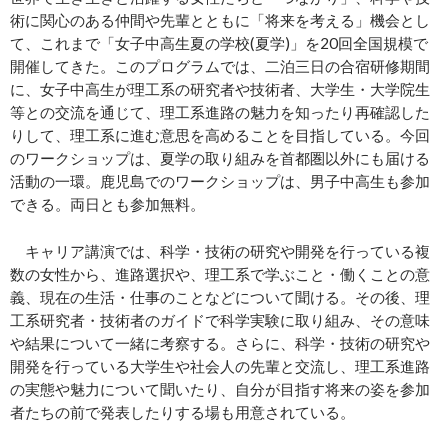
術に関心のある仲間や先輩とともに「将来を考える」機会とし
て、これまで「女子中高生夏の学校(夏学)」を20回全国規模で
開催してきた。このプログラムでは、二泊三日の合宿研修期間
に、女子中高生が理工系の研究者や技術者、大学生・大学院生
等との交流を通じて、理工系進路の魅力を知ったり再確認した
りして、理工系に進む意思を高めることを目指している。今回
のワークショップは、夏学の取り組みを首都圏以外にも届ける
活動の一環。鹿児島でのワークショップは、男子中高生も参加
できる。両日とも参加無料。
キャリア講演では、科学・技術の研究や開発を行っている複
数の女性から、進路選択や、理工系で学ぶこと・働くことの意
義、現在の生活・仕事のことなどについて聞ける。その後、理
工系研究者・技術者のガイドで科学実験に取り組み、その意味
や結果について一緒に考察する。さらに、科学・技術の研究や
開発を行っている大学生や社会人の先輩と交流し、理工系進路
の実態や魅力について聞いたり、自分が目指す将来の姿を参加
者たちの前で発表したりする場も用意されている。