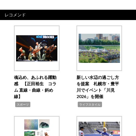
レコメンド
魂込め、あふれる躍動
新しい水辺の過ごし方
感 【正田裕生 コラ
を提案 札幌市・豊平
ム 直線・曲線・斜め
川でイベント「川見
線】
2026」を開催
,
,
スポーツ
ライフスタイル