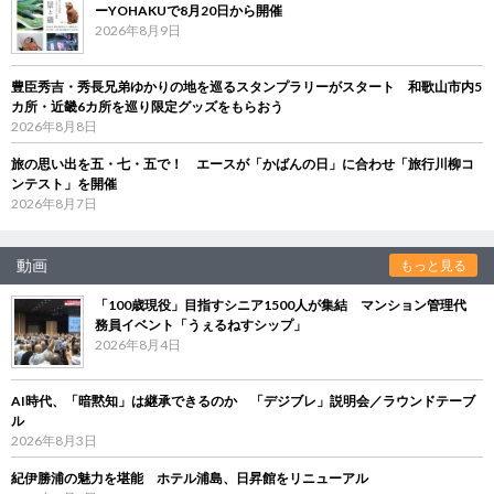
ーYOHAKUで8月20日から開催
2026年8月9日
豊臣秀吉・秀長兄弟ゆかりの地を巡るスタンプラリーがスタート 和歌山市内5
カ所・近畿6カ所を巡り限定グッズをもらおう
2026年8月8日
旅の思い出を五・七・五で！ エースが「かばんの日」に合わせ「旅行川柳コ
ンテスト」を開催
2026年8月7日
動画
もっと見る
「100歳現役」目指すシニア1500人が集結 マンション管理代
務員イベント「うぇるねすシップ」
2026年8月4日
AI時代、「暗黙知」は継承できるのか 「デジブレ」説明会／ラウンドテーブ
ル
2026年8月3日
紀伊勝浦の魅力を堪能 ホテル浦島、日昇館をリニューアル