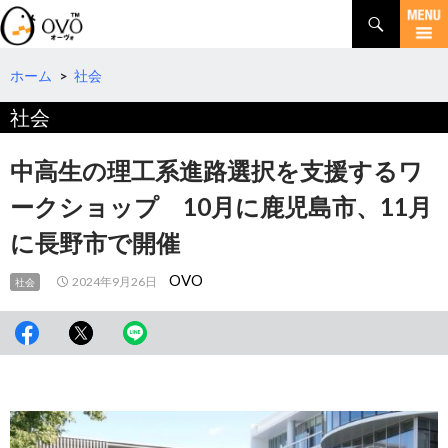
検
索
コ
ン
テ
ホーム
>
社会
ン
社会
ツ
へ
移
中高生の理工系進路選択を支援するワ
動
ークショップ 10月に鹿児島市、11月
に長野市で開催
OVO
2024年9月26日
社会