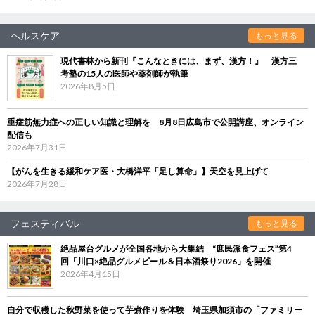
ヘルスケア
もっと見る
現代書林から新刊『こんなときには、まず、漢方！』 漢方三
考塾の15人の医師や薬剤師が執筆
2026年8月5日
重症筋無力症への正しい知識と理解を 8月8日広島市で公開講座、オンライン
配信も
2026年7月31日
【がんを生きる緩和ケア医・大橋洋平「足し算命」】天空を見上げて
2026年7月28日
フェスティバル
もっと見る
絶品屋台グルメが全国各地から大集結 “庶民派食フェス”第4
回「川口×絶品グルメビール＆日本酒祭り2026」を開催
2026年4月15日
自分で収穫した秋野菜を使って芋煮作りを体験 埼玉県加須市の「ファミリー