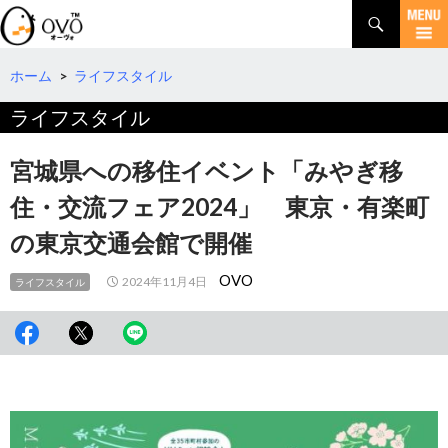
検
索
コ
ン
テ
ホーム
>
ライフスタイル
ン
ライフスタイル
ツ
へ
移
宮城県への移住イベント「みやぎ移
動
住・交流フェア2024」 東京・有楽町
の東京交通会館で開催
OVO
2024年11月4日
ライフスタイル