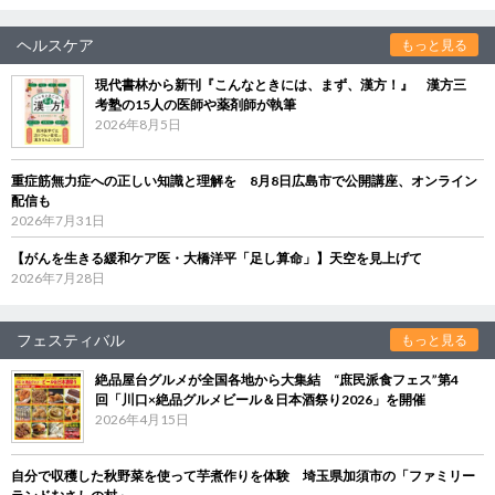
ヘルスケア
もっと見る
現代書林から新刊『こんなときには、まず、漢方！』 漢方三
考塾の15人の医師や薬剤師が執筆
2026年8月5日
重症筋無力症への正しい知識と理解を 8月8日広島市で公開講座、オンライン
配信も
2026年7月31日
【がんを生きる緩和ケア医・大橋洋平「足し算命」】天空を見上げて
2026年7月28日
フェスティバル
もっと見る
絶品屋台グルメが全国各地から大集結 “庶民派食フェス”第4
回「川口×絶品グルメビール＆日本酒祭り2026」を開催
2026年4月15日
自分で収穫した秋野菜を使って芋煮作りを体験 埼玉県加須市の「ファミリー