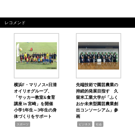
レコメンド
横浜F・マリノス×日清
先端技術で園芸農業の
オイリオグループ、
持続的発展目指す 久
「サッカー教室&食育
留米工業大学が「ふく
講座 in 宮崎」を開催
おか未来型園芸農業創
小学1年生～3年生の身
出コンソーシアム」参
体づくりをサポート
画
,
,
,
スポーツ
ビジネス
社会