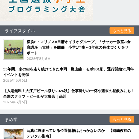
ライフスタイル
もっと見る
横浜F・マリノス×日清オイリオグループ、「サッカー教室&食
育講座 in 宮崎」を開催 小学1年生～3年生の身体づくりをサ
ポート
2026年8月6日
55年間、京の街を走り続けてきた車両 嵐山線・モボ301形、運行開始55周年
イベントを開催
2026年8月6日
【入場無料！大江戸ビール祭り2026秋】仕事帰りの一杯や週末の昼飲みにも！
全国のクラフトビールが大集合｜品川
2026年8月6日
まめ学
もっと見る
写真に埋まっている位置情報はおっかないのか 【岡嶋教授の
デジタル指南】