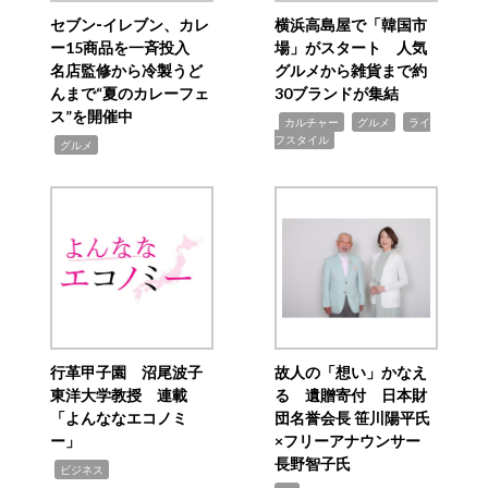
セブン‐イレブン、カレ
横浜高島屋で「韓国市
ー15商品を一斉投入
場」がスタート 人気
名店監修から冷製うど
グルメから雑貨まで約
んまで“夏のカレーフェ
30ブランドが集結
ス”を開催中
,
,
,
カルチャー
グルメ
ライ
フスタイル
,
グルメ
行革甲子園 沼尾波子
故人の「想い」かなえ
東洋大学教授 連載
る 遺贈寄付 日本財
「よんななエコノミ
団名誉会長 笹川陽平氏
ー」
×フリーアナウンサー
長野智子氏
,
ビジネス