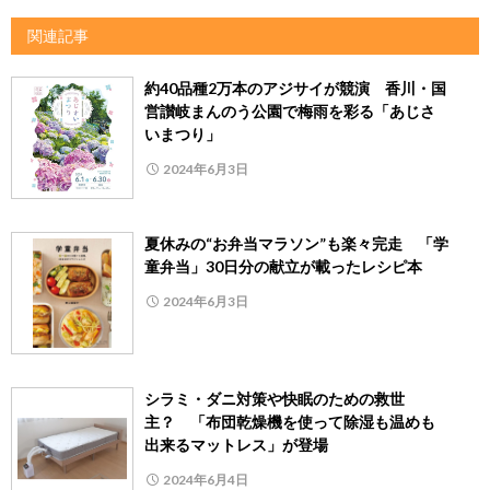
関連記事
約40品種2万本のアジサイが競演 香川・国
営讃岐まんのう公園で梅雨を彩る「あじさ
いまつり」
2024年6月3日
夏休みの“お弁当マラソン”も楽々完走 「学
童弁当」30日分の献立が載ったレシピ本
2024年6月3日
シラミ・ダニ対策や快眠のための救世
主？ 「布団乾燥機を使って除湿も温めも
出来るマットレス」が登場
2024年6月4日