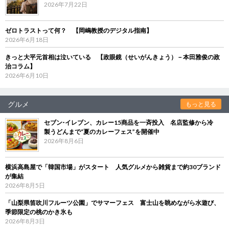
2026年7月22日
ゼロトラストって何？ 【岡嶋教授のデジタル指南】
2026年6月18日
きっと大平元首相は泣いている 【政眼鏡（せいがんきょう）－本田雅俊の政
治コラム】
2026年6月10日
グルメ
もっと見る
セブン‐イレブン、カレー15商品を一斉投入 名店監修から冷
製うどんまで“夏のカレーフェス”を開催中
2026年8月6日
横浜高島屋で「韓国市場」がスタート 人気グルメから雑貨まで約30ブランド
が集結
2026年8月5日
「山梨県笛吹川フルーツ公園」でサマーフェス 富士山を眺めながら水遊び、
季節限定の桃のかき氷も
2026年8月3日