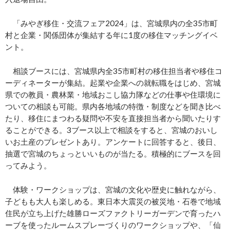
「みやぎ移住・交流フェア2024」は、宮城県内の全35市町
村と企業・関係団体が集結する年に1度の移住マッチングイベ
ント。
相談ブースには、宮城県内全35市町村の移住担当者や移住コ
ーディネーターが集結。起業や企業への就転職をはじめ、宮城
県での教員・農林業・地域おこし協力隊などの仕事や住環境に
ついての相談も可能。県内各地域の特徴・制度などを聞き比べ
たり、移住にまつわる疑問や不安を直接担当者から聞いたりす
ることができる。3ブース以上で相談をすると、宮城のおいし
いお土産のプレゼントあり。アンケートに回答すると、後日、
抽選で宮城のちょっといいものが当たる。積極的にブースを回
ってみよう。
体験・ワークショップは、宮城の文化や歴史に触れながら、
子どもも大人も楽しめる。東日本大震災の被災地・石巻で地域
住民が立ち上げた雄勝ローズファクトリーガーデンで育ったハ
ーブを使ったルームスプレーづくりのワークショップや、「仙