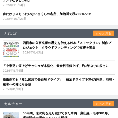
ランドむさしの村」
2025年11月4日
春だけじゃもったいないさくらの名所、加治川で秋のマルシェ
2025年10月23日
ふむふむ
もっと見る
四日市の公害克服の歴史を伝える絵本『スモックリン』制作プ
ロジェクト クラウドファンディングで支援を募集
2026年8月5日
「中東発」値上げラッシュが本格化 飲食料品値上げ、約3年ぶりの多さに
2026年8月4日
物価高でも「夏は家族で長距離ドライブ」 宿泊ドライブ予算4万円超、渋滞・
猛暑への備えも必須
2026年8月3日
カルチャー
もっと見る
55年間、京の街を走り続けてきた車両 嵐山線・モボ301形、
運行開始55周年イベントを開催