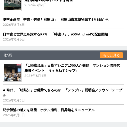
2026年8月6日
夏季企画展「秀吉・秀長と和歌山」 和歌山市立博物館で8月8日から
2026年8月6日
日本史と世界史を旅するRPG 「時渡り」、iOS/Androidで配信開始
2026年8月6日
動画
もっと見る
「100歳現役」目指すシニア1500人が集結 マンション管理代
務員イベント「うぇるねすシップ」
2026年8月4日
AI時代、「暗黙知」は継承できるのか 「デジブレ」説明会／ラウンドテーブ
ル
2026年8月3日
紀伊勝浦の魅力を堪能 ホテル浦島、日昇館をリニューアル
2026年8月3日