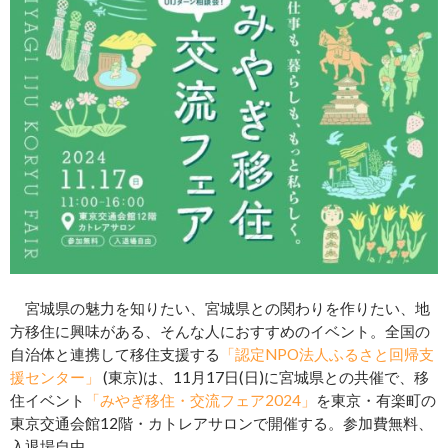
宮城県の魅力を知りたい、宮城県との関わりを作りたい、地
方移住に興味がある、そんな人におすすめのイベント。全国の
自治体と連携して移住支援する
「認定NPO法人ふるさと回帰支
援センター」
(東京)は、11月17日(日)に宮城県との共催で、移
住イベント
「みやぎ移住・交流フェア2024」
を東京・有楽町の
東京交通会館12階・カトレアサロンで開催する。参加費無料、
入退場自由。